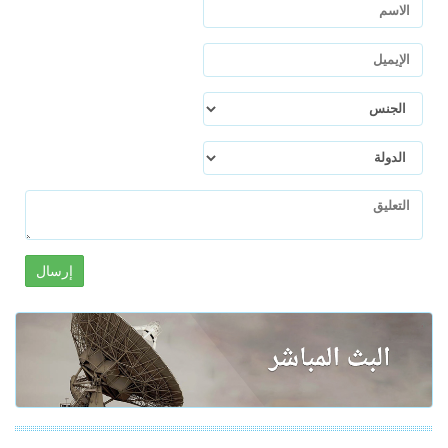
إرسال