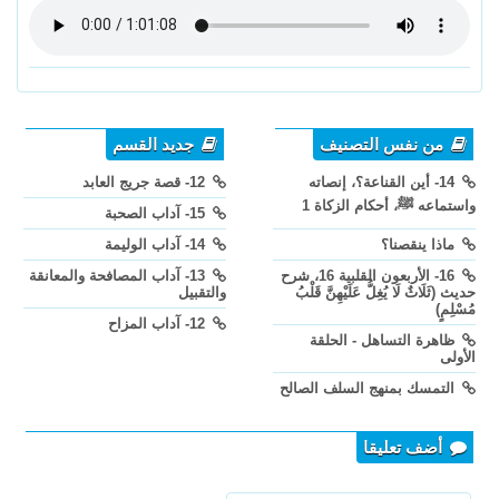
من نفس التصنيف
جديد القسم
14- أين القناعة؟، إنصاته
12- قصة جريج العابد
واستماعه ﷺ، أحكام الزكاة 1
15- آداب الصحبة
ماذا ينقصنا؟
14- آداب الوليمة
16- الأربعون القلبية 16، شرح
13- آداب المصافحة والمعانقة
حديث (ثَلَاثٌ لَا يُغِلُّ عَلَيْهِنَّ قَلْبُ
والتقبيل
مُسْلِمٍ)
12- آداب المزاح
ظاهرة التساهل - الحلقة
الأولى
التمسك بمنهج السلف الصالح
أضف تعليقا