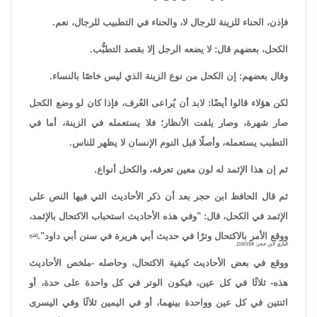
فإذن، الحناء للزينة للرجال لا، والحناء في التطبيب للرجال، نعم.
الكحل، بعضهم قال: لا يضعه الرجل إلا بقصد التطبُّب.
وقال بعضهم: إن الكحل من نوع الزينة الذي ليس خاصًا بالنساء.
لكن هؤلاء قالوا أيضًا: لابد أن يُراعى العُرف، فإذا كان لو وضع الكحل
صار شهرة، وصار يلفت الأنظار؛ فلا يستعمله في الزينة، أما في
التطبب يستعمله، وأصلًا قبل النوم الإنسان لا يظهر للناس.
ثم إن هذا الإثمد له لون معين تعرفه، والكحل أنواع.
ثم قال الحافظ ابن حجر بعد أن ذكر الأحاديث التي فيها النص على
الإثمد في الكحل، قال: "وفي هذه الأحاديث استحباب الاكتحال بالإثمد،
ووقع الأمر بالاكتحال وترًا في حديث أبي هريرة في سنن أبي داود".
[فتح
الباري لابن حجر: 10/158].
ووقع في بعض الأحاديث كيفية الاكتحال، وحاصله -ملخص الأحاديث
هذه- ثلاثًا في كل عين، فيكون الوتر في كل واحدة على حدة، أو
اثنتين في كل عين وواحدة بينهما، أو في اليمين ثلاثًا وفي اليسرى