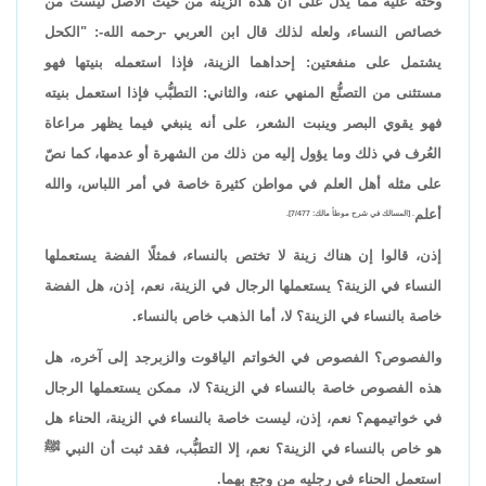
وحثه عليه مما يدل على أن هذه الزينة من حيث الأصل ليست من
خصائص النساء، ولعله لذلك قال ابن العربي -رحمه الله-: "الكحل
يشتمل على منفعتين: إحداهما الزينة، فإذا استعمله بنيتها فهو
مستثنى من التصنُّع المنهي عنه، والثاني: التطبُّب فإذا استعمل بنيته
فهو يقوي البصر وينبت الشعر، على أنه ينبغي فيما يظهر مراعاة
العُرف في ذلك وما يؤول إليه من ذلك من الشهرة أو عدمها، كما نصّ
على مثله أهل العلم في مواطن كثيرة خاصة في أمر اللباس، والله
أعلم
. [المسالك في شرح موطأ مالك: 7/477].
إذن، قالوا إن هناك زينة لا تختص بالنساء، فمثلًا الفضة يستعملها
النساء في الزينة؟ يستعملها الرجال في الزينة، نعم، إذن، هل الفضة
خاصة بالنساء في الزينة؟ لا، أما الذهب خاص بالنساء.
والفصوص؟ الفصوص في الخواتم الياقوت والزبرجد إلى آخره، هل
هذه الفصوص خاصة بالنساء في الزينة؟ لا، ممكن يستعملها الرجال
في خواتيمهم؟ نعم، إذن، ليست خاصة بالنساء في الزينة، الحناء هل
هو خاص بالنساء في الزينة؟ نعم، إلا التطبُّب، فقد ثبت أن النبي ﷺ
استعمل الحناء في رجليه من وجع بهما.