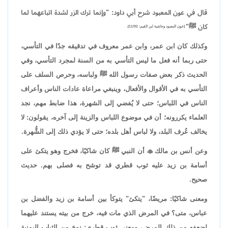
قال في عون المعبود شرح أبي داود: "وإنما ترك الزر لشدة اتباعهما لما
كان ﷺ"
[عون المعبود وحاشية ابن القيم: 11/92].
وكذلك كان ابن عمر، وابن عمر معروف في تدقيقه جدًا في التأسي،
حتى ربما أنه فعل ما ليس التأسي به من السنة لمجرد التأسي، وفي
الحديث ذكر بعض صفات رسول الله ﷺ ولباسه، وحرص السلف على
التأسي به في الأقوال والأفعال، وينبغي مراعاة عادات الناس وأعراف
الناس في اللباس؛ حتى لا يُفضي إلى الشهرة، هذا ضابط مهم، نجد
العلماء يكررونه؛ أن في موضوع اللباس والزينة إلى آخره، يقولون: لا
يخالف عُرف البلد، ولا لباس أهل بلده؛ حتى لا يؤدي ذلك إلى الشُّهرة.
وعن أنس بن مالك

أن النبي ﷺ كان شاكيًا، فخرج وهو يتكئ على
أسامة بن زيد عليه ثوب قطري قد توشح به فصلى بهم. حديث
صحيح.
ومعنى شاكيًا: مريضًا، "يتكئ" يتوكأ بين أسامة بن زيد والفضل بن
عباس، متى؟ في المرض الذي مات فيه، خرج من بيته يستند عليهما
لضعفه من ذلك المرض، ومعنى ثوب قطري: نوع من الثياب اليمنية