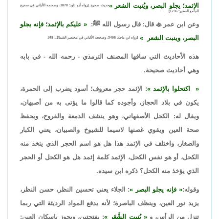
الإثمد؛ يجلو البصر، ويُنبت الشعر
حديث صحيح. [رواه أبو داود: 3878، وصححه الألباني في صحيح
الجامع الصغير: 1236].
وعن ابن عمر

قال: قال رسول الله ﷺ:
عليكم بالإثمد؛ فإنه يجلو
البصر، وينبت الشعر
[رواه ابن ماجه: 3495، وصححه الألباني في مختصر الشمائل: 45].
هذه الأحاديث التي ساقها المصنف الترمذي - رحمه الله - في بابه
وهي أحاديث صحيحة.
اكتحلوا بالإثمد
: الإثمد حجر معروف؛ أسود يضرب إلى الحمرة،
يكون في بلاد الحجاز، وأجوده كما قالوا ما يؤتى به من أصبهان،
ويقال له: الكحل الأصفهاني، وهو ينشف الدمعة والقروح، ويحفظ
صحة العين ويقوي غصنها لاسيما للشيوخ والصبيان، يعني الكبار
والصغار، واختلف في الإثمد هذا هل هو اسم الحجر الذي يتخذ منه
الكحل، أو هو نفس الكحل، الإثمد كلمة إثمد هل هو الكحل أو الحجر
الذي يؤخذ منه الكحل؟ ذكره ابن سيده.
وقوله:
فإنه يجلو البصر
: الجلاء يعني تحسين النظر، حسن النظر،
يزيد نور العين، وينظف الباصرة؛ لأنه يدفع المواد الرديئة التي ربما
تنزل من الرأس، و
يُنبت الشَّعَر
: بفتحتين، ويجوز بإسكان العين: