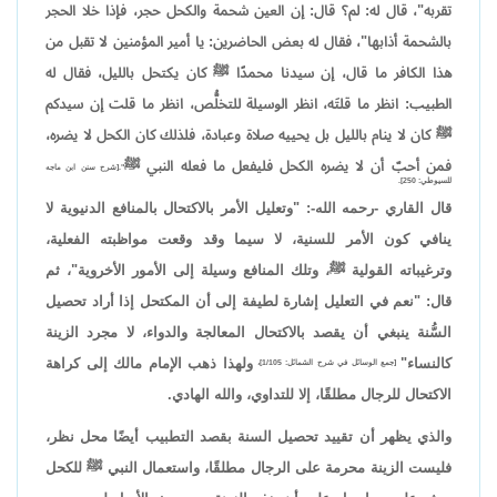
تقربه"، قال له: لم؟ قال: إن العين شحمة والكحل حجر، فإذا خلا الحجر
بالشحمة أذابها"، فقال له بعض الحاضرين: يا أمير المؤمنين لا تقبل من
هذا الكافر ما قال، إن سيدنا محمدًا ﷺ كان يكتحل بالليل، فقال له
الطبيب: انظر ما قلتَه، انظر الوسيلة للتخلُّص، انظر ما قلت إن سيدكم
ﷺ كان لا ينام بالليل بل يحييه صلاة وعبادة، فلذلك كان الكحل لا يضره،
فمن أحبّ أن لا يضره الكحل فليفعل ما فعله النبي ﷺ
".[شرح سنن ابن ماجه
للسيوطي: 250].
قال القاري -رحمه الله-: "وتعليل الأمر بالاكتحال بالمنافع الدنيوية لا
ينافي كون الأمر للسنية، لا سيما وقد وقعت مواظبته الفعلية،
وترغيباته القولية ﷺ، وتلك المنافع وسيلة إلى الأمور الأخروية"، ثم
قال: "نعم في التعليل إشارة لطيفة إلى أن المكتحل إذا أراد تحصيل
السُّنة ينبغي أن يقصد بالاكتحال المعالجة والدواء، لا مجرد الزينة
كالنساء"
ولهذا ذهب الإمام مالك إلى كراهة
[جمع الوسائل في شرح الشمائل: 1/105]،
الاكتحال للرجال مطلقًا، إلا للتداوي، والله الهادي.
والذي يظهر أن تقييد تحصيل السنة بقصد التطبيب أيضًا محل نظر،
فليست الزينة محرمة على الرجال مطلقًا، واستعمال النبي ﷺ للكحل