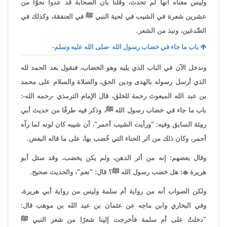
وليس معناه أنها لم تحدث، وقلنا بأن الصحابة قد عدوا نحوًا من
عشرين شعرة في الشيب في لحية النبي ﷺ في العنفقة، وكذلك في
الصِّدغين، ونبذ من الشعر.
باب ما جاء في خضاب رسول الله -صلى الله عليه وسلم-
وندخل الآن في الباب الذي يليه وهو الخضاب، فنقول بعد الحمد لله
الذي أرسل رسوله بالهدى ودين الحق، والصلاة والسلام على محمد
بن عبد الله المبعوث رحمة للخلق، قال الإمام الترمذي -رحمه الله-:
باب ما جاء في خضاب رسول الله ﷺ، وذكر فيه طرفًا من حديث أبي
رمِثة السابق وفيه: "ورأيت الشيب أحمر"، أن شيبه كان لونه لما رآه
أحمر، وكان ذلك من أثر الحناء التي خُضب بها، على ما قاله البعض.
وقال بعضهم: إنه من أثر الدهن، ولم يكن يخضب، وقد سئل أبو
هريرة

: هل خضب رسول الله ﷺ؟ قال: "نعم"، والحديث صحيح.
ولكن الصواب أنه من رواية أم سلمة وليس من رواية أبي هريرة،
وفي البخاري وابن ماجه عن عثمان بن عبد الله بن موهب قال:
"دخلتُ على أم سلمة فأخرجت إلينا شعرًا من شعر النبي ﷺ