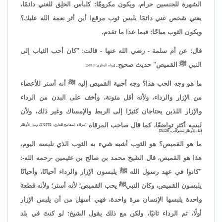
الشهرة للجنسين حرام، ويكون مكروهًا: كلباس الخلِق للغني دائمًا،
يعني شخص غني دائمًا يلبس ثوب مرقع! أين أثر نعمة الله عليك؟
ويكون الثوب مباحًا: فيما عدا ما تقدم.
قال: عن أم سلمة - رضي الله عنها - قالت: "كان أحب الثياب إلى
النبي ﷺ القميص" حديث صحيح.
[رواه البخاري: 5813].
ما هو وجه الحب هذا؟ وجه أحبية القميص إليه ﷺ أنه أستر للأعضاء
من الإزار والرداء، ولأنه أقل مئونة، وأخف على البدن من الرداء
والإزار اللذين يحتاجان كثيرًا إلى الربط والإمساك وغير ذلك، ولأن
لبسه أكثر تواضعًا، كما قال صاحب المرقاة
[مرقاة المفاتيح للقاري: 7/2772]، ونيل الأوطار
[نيل الأوطار للشوكاني: 2/125].
ما هو القميص؟ هو الثوب أشبه شيء به الثوب الذي نلبسه اليوم،
هذا هو القميص، قال الشيخ محمد بن صالح بن عثيمين -رحمه الله-:
"كانوا في عهد رسول الله ﷺ يلبسون الإزار والرداء أحيانًا، وأحيانًا
يلبسون القميص، وكان النبيﷺ يحب القميص؛ لأنه أستر؛ ولأنه قطعة
واحدة يلبسها الإنسان مرة واحدة، فهي أسهل من أن يلبس الإزار
أولًا، ثم الرداء ثانيًا، ولكن مع ذلك يقول الشيخ: لو كنتَ في بلد