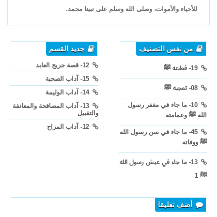
للأحياء والأموات، وصلى الله وسلم على نبينا محمد.
من نفس التصنيف
جديد القسم
12- قصة جريج العابد
19- فطنته ﷺ
15- آداب الصحبة
08- تعجبه ﷺ
14- آداب الوليمة
10- ما جاء في مغفر رسول
13- آداب المصافحة والمعانقة
والتقبيل
الله ﷺ وعمامته
12- آداب المزاح
45- ما جاء في سن رسول الله
ﷺ ووفاته
13- ما جاء في عيش رسول الله
ﷺ 1
أضف تعليقا