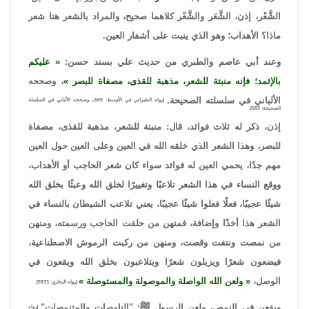
الشَّعْر، إذن، الشَّعَر والشَّعْر كلاهما صحيح، والمراد بالشعر هنا شعر
ماذا؟ الأهداب؛ وهو الذي ينبت على أشفار العين.
وعند أبي عاصم والطبري من حديث علي بسند حسن:
عليكم
بالإثمد؛ فإنه منبتة للشعر، مذهبة للقذى، مصفاة للبصر
، وصححه
الألباني في سلسلته الصحيحة.
[رواه الطبراني في الأوسط: 665,، وصححه الألباني في السلسلة
الصحيحة: 665].
إذن، ذكر له ثلاث فوائد، قال: منبتة للشعر، مذهبة للقذى، مصفاة
للبصر، وهذا الشعر الذي خلقه الله في العين وعلى العين حول العين
مهم جدًا، يحمي العين له فوائد سواء كان شعر الحاجب أو الأهداب،
ووقع النساء في هذا الشعر تلاعبًا وتغييرًا لخلق الله وعبثًا بخلق الله
شيئًا عجيبًا، فعلًا فعلوا شيئًا عجيبًا، يعني تلاعب الشيطان بالنساء في
الشعر هذا أخذًا وإضافة، فمنهن من حلقت الحاجب ورسمته، ومنهن
من نمصت ونتفت وقصت، ومنهن من ركبت الرموش الاصطناعية،
فيضعون شعرًا ويزيلون شعرًا ويتلاعبون بخلق الله ويقعون في
الوصل،
ولعن الله الواصلة والموصولة والمستوصلة
[رواه البخاري: 5933].
ويقعن في النمص، ولعن الرسول ﷺ: "النامصات والمتنمصات"
[رواه