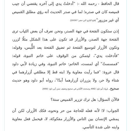
قال الحافظ - رحمه الله -: "أدخلتُ يدي إلى آخره يقتضي أن جيب
قميصه كان في صدره؛ لما في صدر الحديث أنه رؤي مطلق القميص
أي غير مزرور"
[فتح الباري لابن حجر: 10/267].
إذن ستكون الفتحة في جهة الصدر، ونحن نعرف أن بعض الثياب ترى
الفتحة جهة الصدر، والأزرار قد تكون على هذا الشكل مثلًا تُزرر،
وتكون الأزرار لتوسيع الفتحة ثم تضيق الفتحة بعد اللُّبس، وقوله:
"فأدخلت يدي"، ليتمكن من الوقوف على خاتم النبوة، قوله:
"فمسستُ" أي لمست، الخاتم: خاتم النبوة، وفي زيادة لأبي داود
قال عروة: "فما رأيت معاوية ولا ابنه قط إلا مطلقي أزرارهما في
شتاء ولا حر، ولا يزرران أزرارهما أبدًا"، رواه أبو داود وهو حديث
صحيح.
[رواه أبو داود: 4082، وصححه الألباني في صحيح وضعيف سنن أبي داود: 4082].
فالآن السؤال: هل ترك تزرير القميص سنة؟
الجواب: لا؛ لأنه فعله للحاجة من حر ونحوه، فكك الأزرار، لكن أن
يمشي الإنسان بين الناس والأزرار مفكوكة، لا، فيحمل فعل معاوية
وابنه على شدة التأسي.