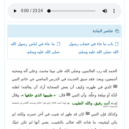
عناصر المادة
باب ما جاء في خضاب رسول
ما جاء في لباس رسول الله
الله -صلى الله عليه وسلم-
-صلى الله عليه وسلم-
الحمد لله رب العالمين، وصلى الله على نبينا محمد، وعلى آله وصحبه
أجمعين، وبعد: فقد سبق الحديث في الدرس الماضي عن خاتم النبي
ﷺ الذي في ظهره، وكيف أن بعض الصحابة أراد أن يعالجه؛ لظنه
غُدّة أو سِلعة وعلّة، وأن النبي ﷺ قال:
طبيبها الذي خلقها
، وقال
له:
أنت رفيق، والله الطبيب
[رواه أحمد: 7109، وأبو داود: 4207، وصححه الألباني في السلسلة
الصحيحة: 1537].
وكذلك فإن النبي ﷺ كان قد ظهر له شيب في آخر عمره، ولكنه لم
يكن ليشينه، ما شانه الله تعالى بالشيب، يعني أنها لم تكن عيبًا،