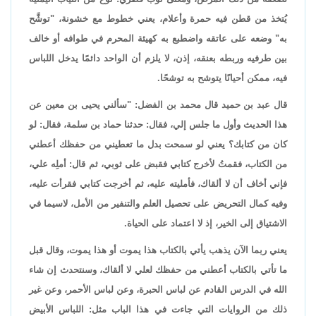
يُتخذ من قطن فيه حمرة وأعلام، يعني خطوط مع خشونة، "توشَّح
به" وضعه على عاتقه واضطبع به كهيئة المحرم في طوافه أو خالف
بين طرفيه وربطه بعنقه، إذن، لا يلزم أن الواحد دائمًا يدخل اللباس
فيه، ممكن أحيانًا يتوشح به توشحًا.
قال عبد بن حميد قال محمد بن الفضل: "سألني يحيى بن معين عن
هذا الحديث وأول ما جلس إلي، فقال: حدثنا حماد بن سلمة، فقال: لو
كان من كتابك؟ يعني لو سمحت بدل ما تعطيني من حفظك أعطني
من الكتاب، فقمتُ لأخرج كتابي فقبض على ثوبي، ثم قال: أملِه علي،
فإني أخاف أن لا ألقاك، فأمليته عليه، ثم أخرجت كتابي فقرأت عليه،
وفيه كمال التحريض على تحصيل العلم والتنفير من الأمل، لاسيما في
الاشتياق إلى الخير، إذ لا اعتماد على الحياة.
يعني ربما الآن يذهب يأتي بالكتاب هذا يموت أو هذا يموت، وقال قبل
ما تأتي بالكتاب أعطني من حفظك لعلي لا ألقاك، وسنتحدث إن شاء
الله في الدرس القادم عن لباس الحبرة، وعن لباس الأحمر، وعن غير
ذلك من الروايات التي جاءت في هذا الباب مثل: اللباس الأبيض