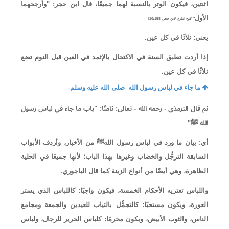
اثنتين، فيكون الوتر بالنسبة لهما جميعًا، قال ابن حجر: "وأرجحهما
الأول
" [فتح الباري لابن حجر: 10/158]
يعني: ثلاثًا في كل عين.
إذا أردت تطبق السنة في الاكتحال بالإثمد في العين قبل النوم تضع
ثلاثًا في كل عين.
ما جاء في لباس رسول الله -صلى الله عليه وسلم-
ثم قال الترمذي - رحمه الله - تعالى: ثامنًا: "باب ما جاء في لباس رسول
الله ﷺ"
أي: بيان ما ورد في لباس رسول اللهﷺ من الأخبار، وأردف الأبواب
السابقة الترجُّل والخضاب وغيرها بهذا الباب؛ لأنها جميعًا في الحلية
الظاهرة، وهي أيضًا من أنواع الزينة كما قال الباجوري.
واللباس تعتريه الأحكام الخمسة، فيكون واجبًا: كاللباس الذي يستر
العورة، ويكون مستحبًا: كالتجمُّل بالثياب للعيدين والجمعة ومجامع
الناس، والثوب الأبيض، ويكون محرمًا: كلباس الحرير للرجال، ولباس