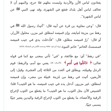
يعتادون لباس الأزر والأردية ولبست مثلهم فلا حرج، والمهم أن لا
تخالف لباس أهل بلدك فتقع في الشهرة، وقد نهى النبي ﷺ عن
لباس الشهرة".
قال: "وعن معاوية بن قرة عن أبيه قال: "أتيتُ رسول الله ﷺ في
رهط من مزينة لنبايعه، وإن قميصه لمطلق غير مزرر، محلول الأزرار،
أو قال: "زرّ قميصه مطلق، قال: "فأدخلت يدي في جيب قميصه
فمسستُ الخاتم" خاتم النبوة.
[رواه أبو داود: 4082، وصححه الألباني في المشكاة: 4336]
"في رهط" أي: مع طائفة، و "في" تأتي بمعنى مع كما في قوله
تعالى:
ادْخُلُوا فِي أُمَمٍ
يعني مع أمم، والرهط: قوم
[الأعراف: 38]،
الرجل وقبيلته، ويطلق في العدد من الثلاثة إلى العشرة، وقيل: إلى
الأربعين، أتيت في رهط من مُزينة -قبيلة من مضر-، وإن قميصه
لمطلق، غير مزرور، أدخل يده في جيب قميصه، ما هو الجيب؟ قلنا:
القميص الآن مثل الثوب، ما هو الجيب؟ ما يقطع من الثوب لإخراج
الرقبة والأعضاء، ما يقطع من الثوب لإخراج الرقبة واليدين يعتبر جيبًا
يسمى جيبًا.