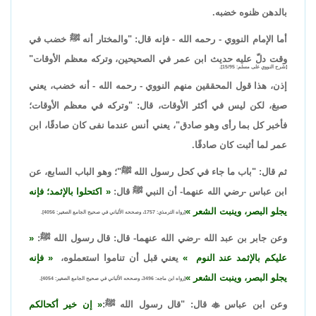
بالدهن ظنوه خضبه.
أما الإمام النووي - رحمه الله - فإنه قال: "والمختار أنه ﷺ خضب في
وقت دلّ عليه حديث ابن عمر في الصحيحين، وتركه معظم الأوقات"
[شرح النووي على مسلم: 15/95].
إذن، هذا قول المحققين منهم النووي - رحمه الله - أنه خضب، يعني
صبغ، لكن ليس في أكثر الأوقات، قال: "وتركه في معظم الأوقات؛
فأخبر كل بما رأى وهو صادق"، يعني أنس عندما نفى كان صادقًا، ابن
عمر لما أثبت كان صادقًا.
ثم قال: "باب ما جاء في كحل رسول الله ﷺ"؛ وهو الباب السابع، عن
ابن عباس -رضي الله عنهما- أن النبي ﷺ قال:
اكتحلوا بالإثمد؛ فإنه
يجلو البصر، وينبت الشعر
[رواه الترمذي: 1757، وصححه الألباني في صحيح الجامع الصغير: 4056].
وعن جابر بن عبد الله -رضي الله عنهما- قال: قال رسول الله ﷺ:
عليكم بالإثمد عند النوم
يعني قبل أن تناموا استعملوه،
فإنه
يجلو البصر، وينبت الشعر
[رواه ابن ماجه: 3496، وصححه الألباني في صحيح الجامع الصغير: 4054].
وعن ابن عباس

قال: "قال رسول الله ﷺ:
إن خير أكحالكم