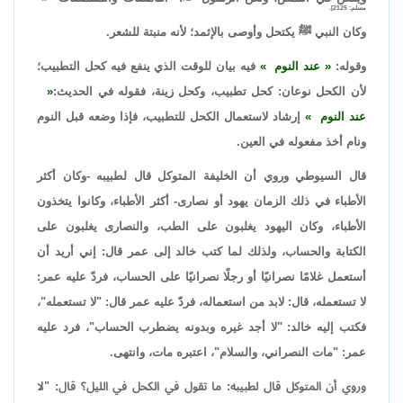
مسلم: 2125].
وكان النبي ﷺ يكتحل وأوصى بالإثمد؛ لأنه منبتة للشعر.
وقوله:
عند النوم
فيه بيان للوقت الذي ينفع فيه كحل التطبيب؛
لأن الكحل نوعان: كحل تطبيب، وكحل زينة، فقوله في الحديث:
عند النوم
إرشاد لاستعمال الكحل للتطبيب، فإذا وضعه قبل النوم
ونام أخذ مفعوله في العين.
قال السيوطي وروي أن الخليفة المتوكل قال لطبيبه -وكان أكثر
الأطباء في ذلك الزمان يهود أو نصارى- أكثر الأطباء، وكانوا يتخذون
الأطباء، وكان اليهود يغلبون على الطب، والنصارى يغلبون على
الكتابة والحساب، ولذلك لما كتب خالد إلى عمر قال: إني أريد أن
أستعمل غلامًا نصرانيًا أو رجلًا نصرانيًا على الحساب، فردّ عليه عمر:
لا تستعمله، قال: لابد من استعماله، فردّ عليه عمر قال: "لا تستعمله"،
فكتب إليه خالد: "لا أجد غيره وبدونه يضطرب الحساب"، فرد عليه
عمر: "مات النصراني، والسلام"، اعتبره مات، وانتهى.
وروي أن المتوكل قال لطبيبه: ما تقول في الكحل في الليل؟ قال: "لا