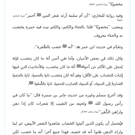
مخضوبًا"
[رواه البخاري: 5897].
وفيه رواية للبخاري: "أن أم سلمة أرته شعر النبي ﷺ أحمر"
[رواه البخاري:
5897].
ومعنى: "مخضوبًا" قلنا: بالحناء والكتم، والكتم نبت فيه حمرة يختضب
به والحناء معروف.
وتقدّم في حديث ابن عمر

: "أنه ﷺ خضب بالصُّفرة".
وكان ذلك في بعض الأحيان، وأما نفي أنس أنه ما كان يخضب فإنه
يُحمل على الأكثر من أحوالهﷺ أنه ما كان يخضب، والأحاديث التي فيها
إثبات الخضاب على الأقل؛ وهو أنه كان يخضب تارة بالحمرة، تارة بالحمرة
الضاربة إلى السواد، أو السواد الضارب للحمرة، تارة بالصُّفرة ﷺ.
وقد أخرج مسلم وغيره من حديث جابر بن سمرة قال: "ما كان في
رأس رسول الله ﷺ ولحيته من الشيب إلا شعرات كان إذا دهن
واراهن الدُّهن"
.
[رواه مسلم: 2344]
فيُحتمل أن يكون الذين أثبتوا الخضاب شاهدوا الشعر الأبيض، ثم لما
واراه الدهن ظنوا أنه قد خضبه، فهذا جمع آخر؛ أنه ما خضب، لكن