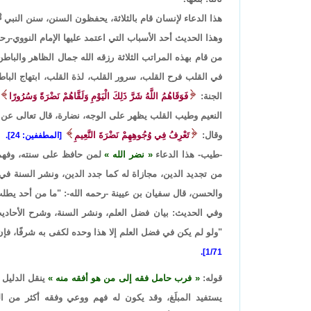
هذا الدعاء لإنسان قام بالثلاثة، يحفظون السنن، سنن النبي 
وهذا الحديث أحد الأسباب التي اعتمد عليها الإمام النووي-رحمه
من قام بهذه المراتب الثلاثة رزقه الله جمال الظاهر والباط
في القلب فرح القلب، سرور القلب، لذة القلب، ابتهاج الباطن
الجنة:
فَوَقَاهُمُ اللَّهُ شَرَّ ذَلِكَ الْيَوْمِ وَلَقَّاهُمْ نَضْرَةً وَسُرُورًا
النعيم وطيب القلب يظهر على الوجه، نضارة، قال تعالى عن 
وقال:
تَعْرِفُ فِي وُجُوهِهِمْ نَضْرَةَ النَّعِيمِ
[المطففين: 24].
-طيب- هذا الدعاء
نضر الله
لمن حافظ على سنته، وفهم 
من تجديد الدين، مجازاة له كما جدد الدين، ونشر السنة في 
والحسن، قال سفيان بن عيينة -رحمه الله-: "ما من أحد يطل
وفي الحديث: بيان فضل العلم، ونشر السنة، وشرح الأحاديث، 
"ولو لم يكن في فضل العلم إلا هذا وحده لكفى به شرفًا، ف
1/71].
قوله:
فرب حامل فقه إلى من هو أفقه منه
ينقل الدليل 
يستفيد المبلَغ، وقد يكون له فهم ووعي وفقه أكثر من ال