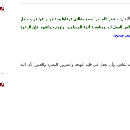
ﷺ قال:
نضر الله امرأ سمع مقالتي فوعاها وحفظها وبلغها فرب حامل
لاص العمل لله، ومناصحة أئمة المسلمين، ولزوم جماعتهم، فإن الدعوة
للناس، وأن يجعل في قلبه البهجة والسرور، النضرة والحبور؛ لأن الله