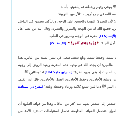
ﷺ بوعي وفهم ويقظة، ثم يبلغونها بأمانة.
 الله- في جمع أربعينه "الأربعين النووية".
ن؛ لأن النضرة؛ البهجة والحسن على الوجه، وبالتأكيد تتضمن في الداخل
، فجمع الله له بين البهجة والسرور والنضرة، وقال الله عن نعيم أهل
نضرة في الوجه، وسرور في القلب.
[الإنسان: 11]
أهل الجنة:
وُجُوهٌ يَوْمَئِذٍ نَّاضِرَةٌ
[القيامة: 22].
سنته، وحفظ سنته، وبلغ سنته، سعى في نشر السنة بين الناس، هذا
العالمين؛ أن يجدد الله في وجهه هذه النضرة، ويعيد الرونق إلى وجهه
ب الحديث إلا وفي وجهه نضرة"
لدعوة النبي ﷺ.
[سنن ابن ماجه: 1/84]
وتبليغ الأحاديث، وحفظ الأحاديث، العمل بالأحاديث، قال ابن القيم:
إن النبي ﷺ دعا لمن سمع كلامه ووعاه وحفظه وبلغه"
[مفتاح دار السعادة:
شخص إلى شخص يفهم منه أكثر من الناقل، وهذا من فوائد التبليغ: أن
مبلِغ، فتحصل الفوائد العظيمة، تحصل استنباطات تستفيد الأمة من