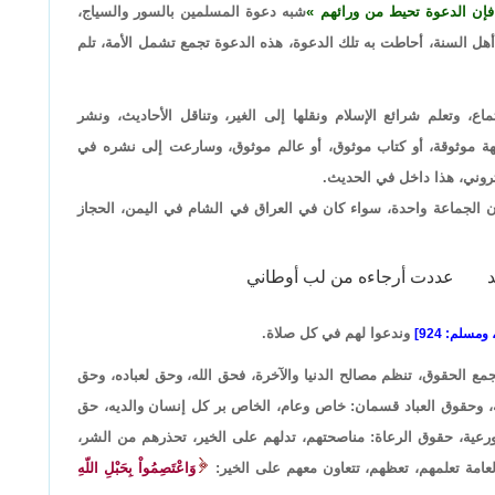
فإن الدعوة تحيط من ورائهم
شبه دعوة المسلمين بالسور والسياج،
هل السنة، أحاطت به تلك الدعوة، هذه الدعوة تجمع تشمل الأمة، تلم
، وتعلم شرائع الإسلام ونقلها إلى الغير، وتناقل الأحاديث، ونشر
ة موثوقة، أو كتاب موثوق، أو عالم موثوق، وسارعت إلى نشره في
تروني، هذا داخل في الحديث.
 الجماعة واحدة، سواء كان في العراق في الشام في اليمن، الحجاز
د
عددت أرجاءه من لب أوطاني
وندعوا لهم في كل صلاة.
ع الحقوق، تنظم مصالح الدنيا والآخرة، فحق الله، وحق لعباده، وحق
له، وحقوق العباد قسمان: خاص وعام، الخاص بر كل إنسان والديه، حق
ورعية، حقوق الرعاة: مناصحتهم، تدلهم على الخير، تحذرهم من الشر،
لعامة تعلمهم، تعظهم، تتعاون معهم على الخير:
وَاعْتَصِمُواْ بِحَبْلِ اللّهِ