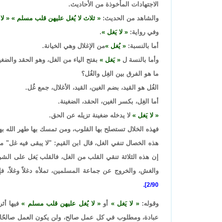
الاجتهادات المأخوذة من الأحاديث.
والشاهد من الحديث:
ثلاث لا يُغل عليهن قلب مسلم
لا
وفي رواية:
لا يَغل
.
أما بالنسبة:
يُغل
من الإغلال وهي الخيانة.
وأما بالنسة ل
يَغل
بفتح الياء من الغل، وهو الحقد والضغي
ما هو الفرق بين الغِل والغُل؟
الغُل هو القيد، بضم الغين، القيد، الأغلال، جمع غُل.
أما الغِل، بكسر الغين، الحقد، الضغينة.
لا يَغل
لا يدخله ضغينة تزيله عن الحق.
فهذه الخلال تستصلح بها القلوب، ومن تمسك بها طهر الله به
هذه الخصال تنفي الغل، قال ابن القيم: "لا يبقى فيه غل" م
إن هذه الثلاثة تنقي القلب من الغل، فالقلب يَغل على الشرك
والغش، والخروج عن جماعة المسلمين، تملأه دغلاً وغلاً، فإ
2/90].
وقوله:
لا يَغل
أو
لا يُغل عليهن قلب مسلم
فيها أثر
عبادة، ومطلوب في كل عمل صالح، ولن يكون العمل صالحًا إل