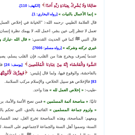
صَالِحًا وَلَا يُشْرِكْ بِعِبَادَةِ رَبِّهِ أَحَدًا
[الكهف: 110].
إنما الأعمال بالنيات
[رواه البخاري: 1].
قال العلامة الطيبي -رحمه الله-: "الخيانة في إخلاص العمل
تعمل لا تنظر إلى عين بشر، اعمل لله، لا يهمك نظرة إنسان، 
قال النبي ﷺ كما في الحديث القدسي:
قال الله -تبارك
غيري تركته وشركه
[رواه مسلم: 7666].
عندما يُصرف ويخرج هذا من القلب، فإن القلب يسلم، يصبح 
السُّوءَ وَالْفَحْشَاء إِنَّهُ مِنْ عِبَادِنَا الْمُخْلَصِينَ
فلم
[يوسف: 24]
بالفاحشة، والوقوع فيها، ولما قال إبليس:
فَبِعِزَّتِكَ لَأُغْوِيَنَّ
فالإخلاص هو سبيل الخلاص، والإسلام مركب السلامة.
83]
-طيب-:
إخلاص العمل لله
هذا واحد.
ثانيًا:
مناصحة أئمة المسلمين
فمن نصح الأئمة والأمة، بر
ولزوم جماعة المسلمين
القائمة بالحق، التي تحكم بال
ومعهم: المناصحة، وهذه المناصحة تخرج الغل، تبعد الفس
السنة- وسموا أهل السنة والجماعة لاجتماعهم على السنة. ل