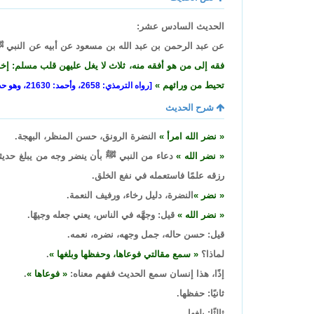
الحديث السادس عشر:
عن عبد الرحمن بن عبد الله بن مسعود عن أبيه عن النبي 
فقه إلى من هو أفقه منه، ثلاث لا يغل عليهن قلب مسلم: إخ
تحيط من ورائهم
[رواه الترمذي: 2658، وأحمد: 21630، وهو حديث صحيح].
شرح الحديث
نضر الله امرأ
النضرة الرونق، حسن المنظر، البهجة.
نضر الله
دعاء من النبي ﷺ بأن ينضر وجه من يبلغ حديثه 
رزقه علمًا فاستعمله في نفع الخلق.
نضر
النضرة، دليل رخاء، ورفيف النعمة.
نضر الله
قيل: وجهَّه في الناس، يعني جعله وجيهًا.
قيل: حسن حاله، جمل وجهه، نضره، نعمه.
لماذا؟
سمع مقالتي فوعاها، وحفظها وبلغها
.
إذًا، هذا إنسان سمع الحديث ففهم معناه:
فوعاها
.
ثانيًا: حفظها.
ثالثًا: بلغها.