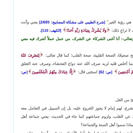
 هي رؤية الغير"
يعني وأنت
[شرح الطيبي على مشكاة المصابيح: 2/685]
لا تراعِ ذلك:
وَلَا يُشْرِكْ بِعِبَادَةِ رَبِّهِ أَحَدًا
[الكهف: 110].
 وتعالى-: أنا أغنى الشركاء عن الشرك، من عمل عملاً أشرك فيه معي
صحيحًا، الصحة القلبية، صحة القلب؛ كما قال تعالى:
لِنَصْرِفَ عَنْهُ
ا أخلص قلبه لربه صرف الله عنه دواع الفحشاء، وصرف عنه التعلق
هُمْ أَجْمَعِينَ
استثنى قال:
إِلَّا عِبَادَكَ مِنْهُمُ الْمُخْلَصِينََ
[ص: 82]
[ص:
ئ من الغل.
شرع، لهم إمام لا يجوز الخروج عليه، بل إن السبيل في التعامل معه
اد عن القلب، ولزوم جماعتهم كما جاء في الحديث -يعني جماعة أهل
ماذا سموا أهل السنة والجماعة؟