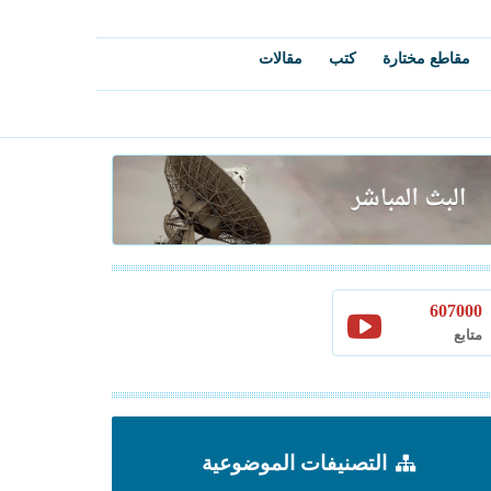
مقاطع مختارة
كتب
مقالات
607000
متابع
التصنيفات الموضوعية