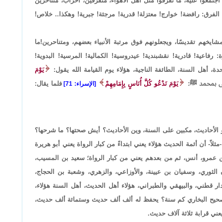
جتمعوا عليه، ما تفرقوا مثل أهل الأهواء، متفرقين، أحزاب، متناحرين
الفرق: رافضة! خوارج! معتزلة! قدرية! مرجئة! جبرية! وهكذا.. خلاص!
خهم تقديسًا، ويجعلونهم فوق مرتبة الأنبياء بعضهم، ومتناحرين!ما
رفاعية! قادرية! نقشبندية! عيدروسية! الكمالية! المرسية! البدوية!
 أهل السنة، الطائفة الناجية، هؤلاء يوم القيامة الله يقول:
يَوْمَ
ى بمحمد ﷺ:
يَوْمَ نَدْعُو كُلَّ أُنَاسٍ بِإِمَامِهِمْ
فلما يقال:
[الإسراء: 71]
 الأحاديث، مكبين على السنة، وين الأحاديث؟ أيش صحتها؟ ما شرحها؟
اً- أن أئمة الحديث هؤلاء يعني ابتداءً من كبار الرواة يعني أبو هريرة
ن عمرو، أنس، ثم من بعدهم يعني من كبار الرواة؛ سعيد بن المسيب،
الثوري، وسفيان بن عيينة، والأوزاعي، والزهري، وشعبة بن الحجاج،
ر قطني، والبيهقي والطبراني، هؤلاء أهل الحديث، أهل السنة هؤلاء،
ح البخاري كم سنة؟ يحفظ له ألف ألف حديث وستمائة ألف حديث،
عني قرابة ثلاثة آلاف حديث.