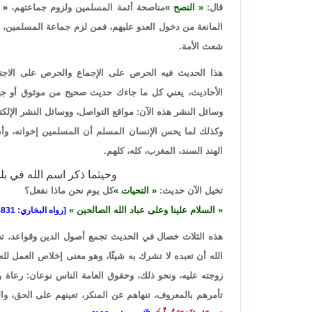
قال:
النصح
مناصحة أئمة المسلمين ولزوم جماعتهم،
المانعة من دخول العدو عليهم، فمن لزم جماعة المسلمين، أ
شعث الأمة.
هذا الحديث فيه الحرص على الإجماع والحرص على الاجتماع
الأحاديث، يعني كل ما جاءك حديث صحيح من موثوق أو جه
وسائل النشر هذه الآن: مواقع التواصل، ووسائل النشر الإلك
وكذلك لما يحس الإنسان المسلم أن المسلمين إخوانه، وأن
الهند السند، المغرب، كله، كلهم.
وحيثما ذكر اسم الله في بل
تخيل الآن حديث:
التحيات
كل يوم نحن ماذا نفعل؟
السلام علينا وعلى عباد الله الصالحين
[رواه البخاري: 831، ومسلم: 924]
هذه الثلاث خصال في الحديث تجمع أصول الدين وقواعد، تجم
الله أن تعبده لا تشرك به شيئًا، وهو معنى إخلاص العمل ل
زوجته عليه، ونحو ذلك، وحقوق العامة الناس نوعان: رعاة 
تأمرهم بالمعروف، تنهاهم عن المنكر، تعينهم على الحق، وا