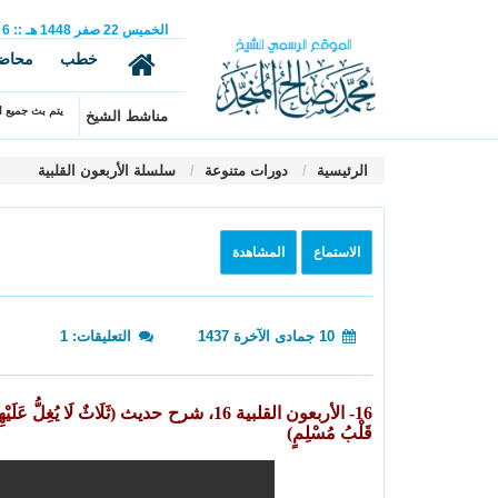
الخميس
22
صفر
1448 هـ
::
6
خطب
محاض
يتم بث جميع ال
مناشط الشيخ
الرئيسية
دورات متنوعة
سلسلة الأربعون القلبية
الاستماع
المشاهدة
10 جمادى الآخرة 1437
التعليقات: 1
16- الأربعون القلبية 16، شرح حديث (ثَلَاثٌ لَا يُغِلُّ عَلَيْه
قَلْبُ مُسْلِمٍ)