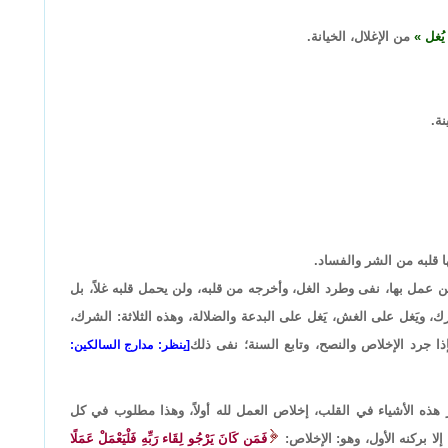
 يُغل
من الإغلال، الخيانة.
نة.
ا قلبه من الشر والفساد.
ن عمل بها، نفى وطرد الغل، وأخرجه من قلبه، ولن يحمل قلبه غلاً، بل
، ويَغل على الغش، يَغل على البدعة والضلالة، وهذه الثلاثة: الشرك،
ذا جرد الإخلاص والنصح، وتابع السنة؛ نفى ذلك
[ينظر: مدارج السالكين:
 هذه الأشياء في القلب، إخلاص العمل لله أولاً، وهذا مطلوب في كل
ا بركنه الأول، وهو: الإخلاص:
فَمَن كَانَ يَرْجُو لِقَاء رَبِّهِ فَلْيَعْمَلْ عَمَلًا