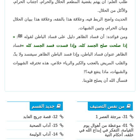
طلب العلم: أن يهتم بقضية المطعم الحلال والحرام، اجتناب الحرام،
والأكل من الحلال.
الحديث واضح الربط فيه، وعلاقة هذا بالفقه، وعلاقة هذا ببيان الحلال
وبيان الحرام، وتبين الشبهات.
ومن فوائده: أن فساد الظاهر دليل على فساد الباطن لقوله ﷺ:
إذا صلحت صلح الجسد كله، وإذا فسدت فسد الجسد كله
فساد
الظاهر عنوان فساد الباطن، وإذا فسد الباطن الظاهر سيفسد ولا بدّ،
والقلب المريض بالعجب والكبر والرياء خلاص، هذه تخترقه الشهوات
والشبهات، ماذا ينفع فيه؟!
فنسأل الله أن يصلح قلوبنا.
من نفس التصنيف
جديد القسم
31- مرجئة العصر 1
12- قصة جريج العابد
01- موعظة من أهوال يوم
15- آداب الصحبة
القيامة، التفكر في إبداع الله في
14- آداب الوليمة
خلقه، أحكام النية