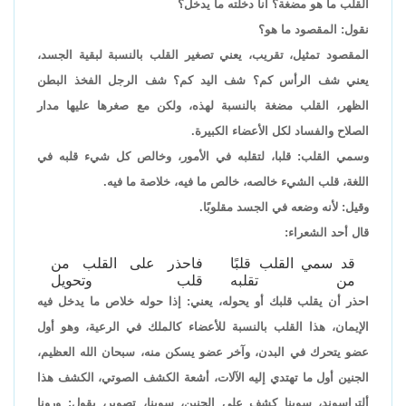
القلب ما هو مضغة؟ أنا دخلته ما يدخل؟
نقول: المقصود ما هو؟
المقصود تمثيل، تقريب، يعني تصغير القلب بالنسبة لبقية الجسد،
يعني شف الرأس كم؟ شف اليد كم؟ شف الرجل الفخذ البطن
الظهر، القلب مضغة بالنسبة لهذه، ولكن مع صغرها عليها مدار
الصلاح والفساد لكل الأعضاء الكبيرة.
وسمي القلب: قلبا، لتقلبه في الأمور، وخالص كل شيء قلبه في
اللغة، قلب الشيء خالصه، خالص ما فيه، خلاصة ما فيه.
وقيل: لأنه وضعه في الجسد مقلوبًا.
قال أحد الشعراء:
قد سمي القلب قلبًا
فاحذر على القلب من
من تقلبه
قلب وتحويل
احذر أن يقلب قلبك أو يحوله، يعني: إذا حوله خلاص ما يدخل فيه
الإيمان، هذا القلب بالنسبة للأعضاء كالملك في الرعية، وهو أول
عضو يتحرك في البدن، وآخر عضو يسكن منه، سبحان الله العظيم،
الجنين أول ما تهتدي إليه الآلات، أشعة الكشف الصوتي، الكشف هذا
ألتراسوند، سوينا كشف على الجنين، سوينا، تصوير، يقول: ورونا