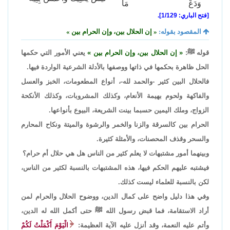
وَدَعْ مَا
[فتح الباري: 1/129].
المقصود بقوله:
إن الحلال بين، وإن الحرام بين
قوله ﷺ:
إن الحلال بين، وإن الحرام بين
يعني الأمور التي حكمها
الحل ظاهرة بحكمها في ذاتها ووصفها بالأدلة الشرعية الواردة فيها.
فالحلال البين كثير -والحمد لله-، أنواع المطعومات، الخبز والعسل
والفاكهة ولحوم بهيمة الأنعام، وكذلك المشروبات، وكذلك الأنكحة
الزواج، وملك اليمين حسبما بينت الشريعة، البيوع بأنواعها.
الحرام بين كالسرقة والزنا والخمر والرشوة والميتة ونكاح المحارم
والسحر وقذف المحصنات، والأمثلة كثيرة.
وبينهما أمور مشتبهات لا يعلم كثير من الناس هل هي حلال أم حرام؟
فيشتبه عليهم الحكم فيها، هذه المشتبهات بالنسبة لكثير من الناس،
لكن بالنسبة للعلماء ليست كذلك.
وفي هذا دليل واضح على كمال الدين، ووضوح الحلال والحرام لمن
أراد الاستقامة، فما قبض رسول الله ﷺ حتى أكمل الله له الدين،
وأتم عليه النعمة، وقد أنزل عليه الآية العظيمة:
الْيَوْمَ أَكْمَلْتُ لَكُمْ