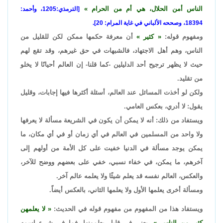
الناس أمن الحلال، هي أم من الحرام
[الترمذي:1205، وأحمد:
18394، وصححه الألباني في غاية المرام: 20].
ومفهوم قوله:
كثير
أن معرفة حكمها ممكن لكن للقليل من
الناس، وهم أهل الاجتهاد، فالشبهات في حق غيرهم، وقد تقع لهم
حيث لا يظهر ترجيح أحد الدليلين -كما قلنا- إن العالم أحيانًا لا يخلو
من تقليد.
ولكن لو أخذت المسائل عند العالم، أسئلة أكثرها فيها إجابات، وقليل
يقول: لا أدري، بعكس العامي.
ويستفاد من ذلك: أنه لا يمكن أن يكون في الشريعة مسألة لا يعرفها
ولا واحد من المسلمين في العالم في أي زمان أو في أي مكان، ما
يمكن يوجد مسألة في الدنيا خفيت على كل الأمة من أولهم إلى
آخرهم، ما يمكن، في خفاء نسبي، خفي على بعضهم ووضح للآخر،
والعكس، العالم نفسه قد يعلم شيئًا ولا يعلمه عالم آخر.
ومسألة أخرى يعلمها الأول ولا يعلمها الثاني، بالعكس أيضاً.
ويستفاد هذا من المفهوم من مفهوم قوله في الحديث:
لا يعلمهن
كثير من الناس
، يعني في قليل يعلمونها، فما في شيء اسمه