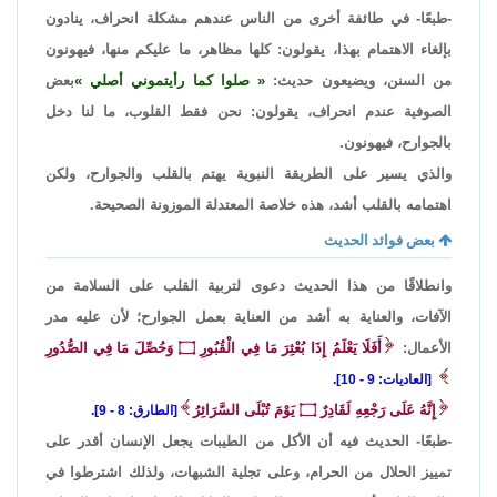
-طبعًا- في طائفة أخرى من الناس عندهم مشكلة انحراف، ينادون
بإلغاء الاهتمام بهذا، يقولون: كلها مظاهر، ما عليكم منها، فيهونون
من السنن، ويضيعون حديث:
صلوا كما رأيتموني أصلي
بعض
الصوفية عندم انحراف، يقولون: نحن فقط القلوب، ما لنا دخل
بالجوارح، فيهونون.
والذي يسير على الطريقة النبوية يهتم بالقلب والجوارح، ولكن
اهتمامه بالقلب أشد، هذه خلاصة المعتدلة الموزونة الصحيحة.
بعض فوائد الحديث
وانطلاقًا من هذا الحديث دعوى لتربية القلب على السلامة من
الآفات، والعناية به أشد من العناية بعمل الجوارح؛ لأن عليه مدر
الأعمال:
أَفَلَا يَعْلَمُ إِذَا بُعْثِرَ مَا فِي الْقُبُورِ
۝
وَحُصِّلَ مَا فِي الصُّدُورِ
[العاديات: 9 - 10].
إِنَّهُ عَلَى رَجْعِهِ لَقَادِرٌ
۝
يَوْمَ تُبْلَى السَّرَائِرُ
[الطارق: 8 - 9].
-طبعًا- الحديث فيه أن الأكل من الطيبات يجعل الإنسان أقدر على
تمييز الحلال من الحرام، وعلى تجلية الشبهات، ولذلك اشترطوا في