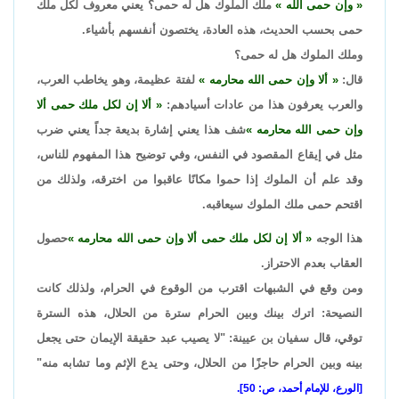
وإن حمى الله
ملك الملوك هل له حمى؟ يعني معروف لكل ملك
حمى بحسب الحديث، هذه العادة، يختصون أنفسهم بأشياء.
وملك الملوك هل له حمى؟
قال:
ألا وإن حمى الله محارمه
لفتة عظيمة، وهو يخاطب العرب،
والعرب يعرفون هذا من عادات أسيادهم:
ألا إن لكل ملك حمى ألا
وإن حمى الله محارمه
شف هذا يعني إشارة بديعة جداً يعني ضرب
مثل في إيقاع المقصود في النفس، وفي توضيح هذا المفهوم للناس،
وقد علم أن الملوك إذا حموا مكانًا عاقبوا من اخترقه، ولذلك من
اقتحم حمى ملك الملوك سيعاقبه.
هذا الوجه
ألا إن لكل ملك حمى ألا وإن حمى الله محارمه
حصول
العقاب بعدم الاحتراز.
ومن وقع في الشبهات اقترب من الوقوع في الحرام، ولذلك كانت
النصيحة: اترك بينك وبين الحرام سترة من الحلال، هذه السترة
توقي، قال سفيان بن عيينة: "لا يصيب عبد حقيقة الإيمان حتى يجعل
بينه وبين الحرام حاجزًا من الحلال، وحتى يدع الإثم وما تشابه منه"
[الورع، للإمام أحمد، ص: 50].