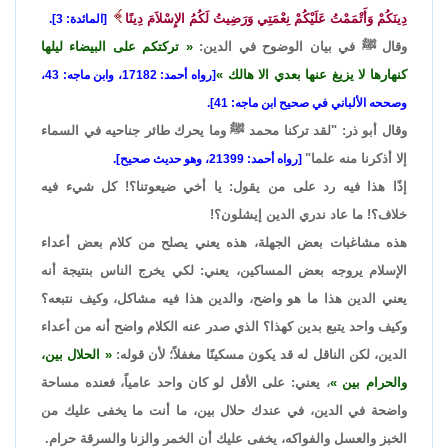
دِينَكُمْ وَأَتْمَمْتُ عَلَيْكُمْ نِعْمَتِي وَرَضِيتُ لَكُمُ الإِسْلاَمَ دِينًا
[المائدة: 3].
وقال ﷺ في بيان الوضوح في الدين:
تركتكم على البيضاء ليلها
كنهارها لا يزيغ عنها بعدي الا هالك
[رواه أحمد: 17182، وابن ماجه: 43،
وصححه الألباني في صحيح ابن ماجه: 41].
وقال أبو ذر: "لقد تركنا محمد ﷺ وما يحرك طائر جناحيه في السماء
إلا أذكرنا منه علما"
[رواه أحمد: 21399، وهو حديث صحيح].
إذًا هذا فيه رد على من يقول: يا أخي ضيعوتنا؟! كل شيء فيه
خلاف؟! ما عاد ندري الدين إيشلون؟!
هذه مشاغبات بعض الجهلة، هذه يعني يصلح من كلام بعض أعداء
الإسلام يروجه بعض المساكين، يعني: لكي يخرج الناس بنتيجة أنه
يعني الدين هذا ما هو واضح، والدين هذا فيه مشاكل، وكيف نتبعه؟
وكيف واحد يتبع بدين كهذا؟ الذي صدر عنه الكلام واضح أنه من أعداء
الدين، لكن الناقل له قد يكون مسكينًا مغفلاً؛ لأن قوله:
الحلال بين،
والحرام بين
، يعني: على الأقل لو كان واحد عامياً، فعنده مساحة
واضحة في الدين، في عندك حلال بين، ما أنت ما يخفى عليك من
الخبز والعسل والفواكه، يخفى عليك أن الخمر والزنا والسرقة حرام.