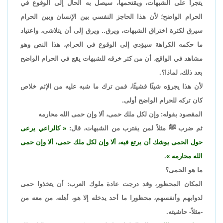
يتجرأ على الشبهات، ويقتحمها، سيصل به الحال إلى الوقوع في
الحرام الواضح؛ لأن هذا الحاجز النفسي بين الإنسان وبين الحرام
سيرق لكثرة اختراق الشبهات، ويرق.. ويرق إلى أن يتلاشى، واعتياد
ما حكمه الكراهة سيؤدي إلى الوقوع في الحرام، هذا النص وهو
مشاهد في الواقع، أن من كثر خرقه للشبهات يقع في الحرام الواضح
بعد ذلك، لماذا؟.
لأن هذا يجرؤه شيئًا فشيئًا، فمن ترك ما شبه عليه من الإثم خلاص
كان تركه للحرام الواضح أولى.
المقصود بقوله:
وإن لكل ملك حمى، ألا وإن حمى الله محارمه
ثم ضرب ﷺ مثلاً لمن يقترب من الشبهات، قال:
كالراعي يرعى
حول الحمى يوشك أن يرتع فيه، ألا وإن لكل ملك حمى، ألا وإن حمى
الله محارمه
.
ما هو الحمى؟
المكان المحظور، وقد درجت عادة ملوك العرب: أن يتخذوا حمى
لدوابهم وأنفسهم، محظورا ما أحد يدخله إلا هو، أهله، من معه من
-مثلاً- حاشيته.