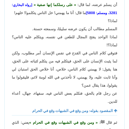
أن يسلم عرضه، لما قال:
على رسلكما إنها صفية
[رواه البخاري:
ما قال: أنا ما يهمني! خل الناس يتكلموا! خلهم!
3281، ومسلم: 5808]
لماذا؟
المسلم مطالب أن يكون عرضه سليمًا، وسمعته حسنة.
لماذا الواحد يفتح المجال للطعن في نفسه، ويتكلم عليه الناس؟
لماذا؟!
فتوقي كلام الناس في القدح في نفس الإنسان أمر مطلوب، ولكن
لما يثبت الإنسان على الحق، فيتكلم فيه من يتكلم لثباته على الحق،
هنا يقول: لا يهمني كلام الناس، خلاص، أنا خلاص الحق استبان لي
وأنا ثابت عليه، ولا يهمني، لا تأخذني في الله لومة لائم، فليقولوا ما
يقولوا، هذا يقال عمن؟
عن رجل قام بالحق، فتكلم بعض الناس فيه، سفهاء، جهال، أعداء
للدين.
المقصود بقوله: ومن وقع في الشبهات وقع في الحرام
ثم قال ﷺ:
ومن وقع في الشبهات وقع في الحرام
يعني: الذي