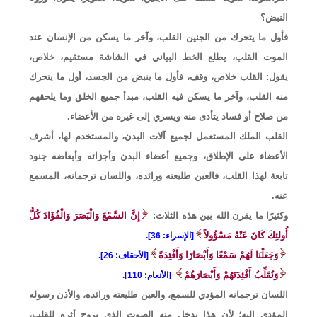
النبض؟
فأول ما يتحرك من الجنين القلب، وآخر ما يسكن من الإنسان عند
الموت القلب، يطلع الخط البياني في الشاشة مستقيم، خلاص،
يقول: القلب خلاص، وقف، فأول ما ينبض من الجسد، أول ما يتحرك
منه القلب، وآخر ما يسكن فيه القلب، مبدأ جميع الخلق وما يلحقهم
من صلاح أو فساد يتأدى منه ويسري إلى غيره من الأعضاء.
القلب الملك المستعمل لجميع آلات البدن، والمستخدم لها، أشرف
الأعضاء على الإطلاق، وجميع أعضاء البدن وأجزائه وأبعاضه جنود
تابعة لهذا القلب، فالعين طليعته ورائده، واللسان ترجمانه، المسمع
عنه.
وكثيرًا ما يقرن الله بين هذه الثلاث:
إِنَّ السَّمْعَ وَالْبَصَرَ وَالْفُؤَادَ كُلُّ
أُولئِكَ كَانَ عَنْهُ مَسْؤُولاً
[الإسراء: 36].
وَجَعَلْنَا لَهُمْ سَمْعًا وَأَبْصَارًا وَأَفْئِدَةً
[الأحقاف: 26].
وَنُقَلِّبُ أَفْئِدَتَهُمْ وَأَبْصَارَهُمْ
[الأنعام: 110].
اللسان ترجمانه المؤدي للسمع، والعين طليعته ورائده، والأذن رسوله
المؤدي إليه؛ لأن هذا يدخل منه الصوت الذي يروح أثره للقلب،