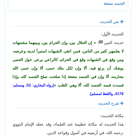
الجسد مضغة
نص الحديث
الحديث الأول:
حديث النبي ﷺ:
إن الحلال بين، وإن الحرام بين، وبينهما مشتبهات
لا يعلمهن كثير من الناس، فمن اتقى الشبهات استبرأ لدينه وعرضه،
ومن وقع في الشبهات وقع في الحرام، كالراعي يرعى حول الحمى
يوشك أن يرتع فيه، ألا وإن لكل ملك حمى، ألا وإن حمى الله
محارمه، ألا وإن في الجسد مضغة إذا صلحت صلح الجسد كله، وإذا
فسدت فسد الجسد كله، ألا وهي القلب
[رواه البخاري: 52، ومسلم:
4178، واللفظ لمسلم].
شرح الحديث
مكانة الحديث:
هذا الحديث له مكانة عظيمة عند العلماء، وقد جعله الإمام النووي
-رحمه الله- في أربعينه في أصول وقواعد الدين.