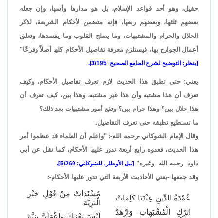
حفيل، وهو أحد قواعد الإسلام، بل هو مدارها وأسها، وإن جعله
بعضهم ثلثها، وبعضهم ربعها، فإنه متضمن لأحكام الشريعة، لذكر
الحلال والحرام والمشتبهات، وما يصلح القلوب وما يفسدها، وتعلق
أعمال الجوارح بها، فيستلزم معرفة تفاصيل الأحكام كلها أصلاً وفرعًا"
[ينظر: التوضيح لشرح الجامع الصحيح: 3/195].
يعني: حتى تطبق هذا الحديث لازم تعرف تفاصيل الأحكام، وكيف
تعرف أن هذا مشتبه وأن هذا غير مشتبه، وهذا بين، كيف تعرف أن
هذا حلال بين؟ وهذا حرام بين؟ وتقع أمور مشتبهات بعد ذلك؟
ما تستطيع تطبقه حتى تعرف التفاصيل.
وقال الإمام الشوكاني -رحمه الله-: "واعلم أن العلماء قد عظموا أمر
هذا الحديث، فعدوه رابع أربعة تدور عليها الأحكام، كما نقل عن أبي
داود -رحمه الله- وغيره"
[نيل الأوطار، للشوكاني: 5/269].
وقد جمعها -يعني الأحاديث الأربعة التي تدور عليها الأحكام-:
مُسْنَدَاتْ منْ قَوْلِ خَيْرِ
عُمْدَةُ الدِّينِ عِنْدَنَا كَلِمَاتٌ
الْبَرِيَّة
اترُكِ الْمُشْبَهَاتِ وَازْهَدْ
لَيْسَ يَعْنِيكَ وَاعْمَلَنَّ بِنِيَّة