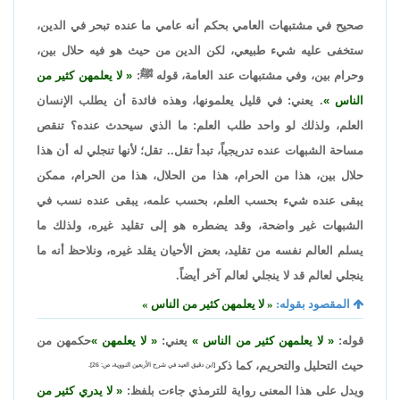
صحيح في مشتبهات العامي بحكم أنه عامي ما عنده تبحر في الدين،
ستخفى عليه شيء طبيعي، لكن الدين من حيث هو فيه حلال بين،
وحرام بين، وفي مشتبهات عند العامة، قوله ﷺ:
لا يعلمهن كثير من
الناس
. يعني: في قليل يعلمونها، وهذه فائدة أن يطلب الإنسان
العلم، ولذلك لو واحد طلب العلم: ما الذي سيحدث عنده؟ تنقص
مساحة الشبهات عنده تدريجياً، تبدأ تقل.. تقل؛ لأنها تنجلي له أن هذا
حلال بين، هذا من الحرام، هذا من الحلال، هذا من الحرام، ممكن
يبقى عنده شيء بحسب العلم، بحسب علمه، يبقى عنده نسب في
الشبهات غير واضحة، وقد يضطره هو إلى تقليد غيره، ولذلك ما
يسلم العالم نفسه من تقليد، بعض الأحيان يقلد غيره، ونلاحظ أنه ما
ينجلي لعالم قد لا ينجلي لعالم آخر أيضاً.
المقصود بقوله:
لا يعلمهن كثير من الناس
قوله:
لا يعلمهن كثير من الناس
يعني:
لا يعلمهن
حكمهن من
حيث التحليل والتحريم، كما ذكر
[ابن دقيق العيد في شرح الأربعين النووية، ص: 26].
ويدل على هذا المعنى رواية للترمذي جاءت بلفظ:
لا يدري كثير من