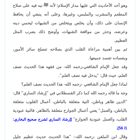
وهو أحد الأحاديث التي عليها مدار الإسلام؛ لأنه ﷺ نبه فيه على صلاح
المطعم والمشرب والملبس، وغيرها، وعلى أنه ينبغي أن يحافظ
الإنسان على ذلك، وأن يخلص ويتخلص من الشبهات ليحمي دينه
وعرضه، وحذر من مواقعة الشبهات، وأوضح ذلك بضرب المثل
العظيم.
ثم بين أهمية مراعاة القلب الذي بصلاحه تنصلح سائر الأمور،
وبفساده تفسد جميعها.
وقد جعل الإمام الشافعي-رحمه الله- من فقهه هذا الحديث نصف
العلم، حيث قال: "يدخل فيه نصف العلم".
لماذا جعل الإمام الشافعي -رحمه الله- هذا الحديث نصف العلم؟
وجه ما قاله رحمه الله كما ذكر القسطلاني في "إرشاد الساري" قال:
"الدين ظاهر وباطن، النية متعلقة بالباطن، أعمال القلوب متعلقة
بالباطن، والعمل" يعني أعمال الجوارح متعلقة بالظاهر، فالنية عبودية
القلب، والعمل عبودية الجوارح"
[إرشاد الساري لشرح صحيح البخاري:
1/ 56].
وقال ابن الملقن -رحمه الله-: "هذا الحديث حديث عظيم جليل