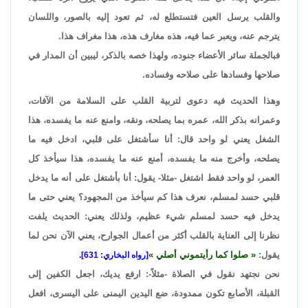
والقلب يرسل العين فتستطلع له، ثم تعود إليه بالصور، واللسان
يترجم عنه، ويعبر عما فيه، هذه مغارف هذه، هذا مغراف هذا.
فبالجملة سائر الأعضاء جنوده، ولهذا خصه بالذكر، ليبين أن المدار في
صلاحها وفسادها على صلاحه وفساده.
وهذا الحديث فيه دعوى لتربية القلب على السلامة من الآفات،
وعمرانه بذكر الله، عمره بما يصلحه، ونقه، وامنع عنه ما يفسده، هذا
الشغل يعني لو واحد قال: أنا سأشتغل على قلبي، ادخل فيه ما
يصلحه، وأخرج منه ما يفسده، أمنع عنه ما يفسده، هذا سيأخذ كل
العمر، لو واحد فقط اشتغل -مثلا- يقول: أنا بأشتغل على أنه ما يدخل
قلبي حسد لمسلم، نعرف هذا كم سيأخذ من المجهود؟ يعني حتى ما
يدخل فيه حسد لمسلم شيء عظيم، ولذلك يعني: الحديث يلفت
نظرنا إلى العناية بالقلب أكثر من أعمال الجوارح، يعني الآن نحن لما
يقول:
صلوا كما رأيتموني أصلي
[رواه البخاري: 631].
نحن نجتهد نقول في الصلاة -مثلاً-: ارفع يديك، اجعل الكفين إلى
القبلة، الأصابع تكون ممدودة، ضع اليدين اليمنى على اليسرى، افعل