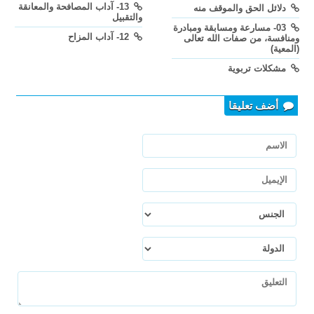
13- آداب المصافحة والمعانقة
دلائل الحق والموقف منه
والتقبيل
03- مسارعة ومسابقة ومبادرة
12- آداب المزاح
ومنافسة، من صفات الله تعالى
(المعية)
مشكلات تربوية
أضف تعليقا