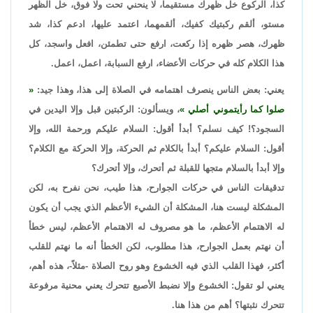
كذا، الركوع خل ظهرك مستقيما، لا ينحني تحت ولا فوق، خل الظهر
مستو، ألقم ركبتيك كفيك، ألقمهما، اعتمد عليها، ادعم كذا، شد
ظهرك، هصر ظهره إذا ركعت، ارفع حتى تطمئن، افعل واسجد، كل
هذا الكلام كله في حركات الأعضاء، ارفع السبابة، اعمل، اعمل.
يعني: بعض الناس ينصرف اهتمامه في الصلاة إلى هذا، وهذا جيد:
صلوا كما رأيتموني أصلي
، ويسألون: الركبتين قبل وإلا اليدين في
السجود؟! كيف نسلم؟ أبدأ أقول: السلام عليكم ورحمة الله، وإلا
أقول: السلام عليكم؟ أبدأ بالكلام ثم الحركة، وإلا الحركة مع الكلام؟
وإلا أبدأ بالسلام متجها للقبلة ثم أتحرك، وإلا أتحرك؟
تدقيقات الناس في حركات الجوارح، هذا طيب، نحن نفرح به، لكن
المشكلة ليست هنا، المشكلة أن الشيء الأعظم الذي يجب أن يكون
له الاهتمام الأعظم، ما هو مصروف له الاهتمام الأعظم، ليس خطأ
أن نهتم بعمل الجوارح، هذا مطلوب، لكن الخطأ أنه ما نهتم للقلب
أكثر، فهذا القلب الذي فيه الخشوع وهو روح الصلاة -مثلاً-، هذه أهم،
يعني لو تقول: الخشوع وإلا نضبط الأصبع تتحرك يعني محنية مرفوعة
تتحرك نثبتها؟ أهم من هذا هنا.