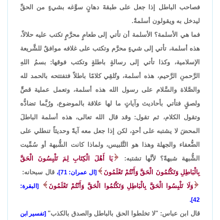
فصاحب الباطل إذا جعل على طبقةَ دهانٍ سوَّغه بشيءٍ من الحقِّ
ليدخل به ويقولون أسلمةٌ.
فما هي الأسلمة؟ الأسلمة أن تأتي إلى طعامٍ محرَّمٍ تكتب عليه حلالاً،
هذه أسلمة، تأتي إلى شيءٍ محرَّم وتكتب على غلافه موافقٌ للشَّريعة
الإسلامية، وكذا تأتي إلى رسالةٍ باطلةٍ وتكتب فوقها: بسمُ اللهِ
الرَّحمنِ الرَّحيم، هذه أسلمة، وتُلقِي كلامًا باطلاً فتفتتحه بالحمد لله
والصَّلاة والسَّلام على رسول الله هذه أسلمة، وتعمل عملية قصٍّ
ولصقٍ فتأتي بأحاديث وآياتٍ ما لها علاقة بالموضوع، ورُبَّما تضادُّه
وتقول الكلام، ثم تقول: وقد قال الله تعالى، هذه أسلمة الباطلَ
المحضَ لا يشتبه على أحدٍ، لكن إذا جعل معه آيةً وحديثاً تنطلي على
الضُّعفاء والجهلة وهذا هو التَّلبيس، ولماذا كانت الشُّبهة أو سُمِّيت
الشُّبهة شبهةً؟ لأنَّها تشتبه:
يَا أَهْلَ الْكِتَابِ لِمَ تَلْبِسُونَ الْحَقَّ
بِالْبَاطِلِ وَتَكْتُمُونَ الْحَقَّ وَأَنْتُمْ تَعْلَمُونَ
قال سبحانه:
[ال عمران: 71]،
وَلَا تَلْبِسُوا الْحَقَّ بِالْبَاطِلِ وَتَكْتُمُوا الْحَقَّ وَأَنْتُمْ تَعْلَمُونَ
[البقرة:
42].
قال ابن عباس: "لا تخلطوا الحق بالباطل والصدق بالكذب"
[تفسير ابن