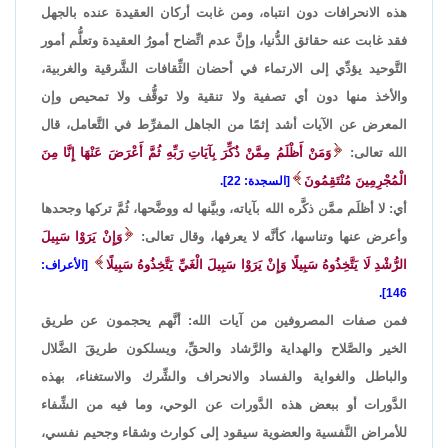
هذه الانحرافات دون انتباه، ومن غابت أركان العقيدة عنده بالجهل
فقد غابت عنه حقائق الدُّنيا، وإنَّ عدم اتِّضاح أمورُ العقيدة وتعلُّم أمور
التَّوحيد يؤدِّي إلى الارتماء في أحضان الثِّقافات الشَّرقية والغربية،
والأخذ منها دون أي تصفية ولا تنقية ولا توقُّف ولا تمحيص وإن
المعرض عن الآيات أشد إثمًا من الجاهل المفرِّط في التَّعامل، قال
الله تعالى:
وَمَنْ أَظْلَمُ مِمَّنْ ذُكِّرَ بِآيَاتِ رَبِّهِ ثُمَّ أَعْرَضَ عَنْهَا إِنَّا مِنَ
الْمُجْرِمِينَ مُنْتَقِمُونَ
[السجدة: 22].
أي: لا أظلَم ممَّن ذكَّره الله بآياته، وبيَّنها له ووضَّحها، ثُمَّ تركها وجحدها
وأعرض عنها وتناسها، كأنَّه لا يعرفها، وقال تعالى:
وَإِنْ يَرَوْا سَبِيلَ
الرُّشْدِ لَا يَتَّخِذُوهُ سَبِيلًا وَإِنْ يَرَوْا سَبِيلَ الْغَيِّ يَتَّخِذُوهُ سَبِيلًا
[الأعراف:
146].
فمن صفات المصروفين من آيات الله: أنَّهم يحجمون عن طريق
الخير والصَّلاح والهداية والرَّشاد والحقِّ، ويسلكون طريقَ الضَّلال
والباطل والغواية والفساد والانحراف والشِّرك والاستغناء، بهذه
الدَّورات أو ببعض هذه الدَّورات عن الوحي، وما فيه من الشِّفاء
للأمراض النَّفسية والعضوية سيقود إلى كوارث وشقاء وجحيم نفسي،