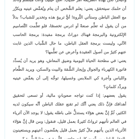
أن حلمك سيتحقق، يعني: يعلم الشَّخص أن ينام ويُغمِّض عينيه ويكرِّر
مع العقل الباطن وستأتي الثَّروة! أيُّ تربيةٍ هذه وتخدير للشباب؟ بدلاً
من أن يقول له تعلَّم صنعةً أو ادرس تخصصًا، فلو تعلَّمت التَّصاميم
الإلكترونية والبرمجة فهناك دوراتُ برمجة مفيدة: برمجة الحاسب
الآلي، وليست برمجة العقل الباطن، ما حال الشَّباب الذين غابت
عنهم كثيرٌ من أصول العقيدة وأعرض عن تعلُّمها؟
يعني: في مطحنة الحياة اليومية وضيق المعاش، وهو يريد أن يُسدِّد
فاتورة الكهرباء والجوال وإيجار الشُّقة والبيت والسكن، ويريد الطَّعام
واللباس وأجرة كي الملابس وغسيلها، توجَّه إلى أن يغمِّض عينيه
ويردِّد كلماتٍ؟
يقول بعضهم: إذا كنت تواجه صعوباتٍ مالية، أو تسعى لتحقيق
أهدافك فإنَّ ذلك يعني أنَّك لم تقنع عقلك الباطن أنَّه سيكون لديه
الكثير، ثُمَّ إنَّ بعض هؤلاء يستدلُّ على باطله يقول: لا يوجد الآن أثرياء
في العالم تأتيهم ثرواتٌ كثيرةٌ بعمل قليل، فنقول: ومن قال إنَّ هؤلاء
الأثرياء الذين يأتيهم مالٌ كثيرٌ بعمل قليل يغمِّضون أعينهم ويستعينون
بالعقل الباطن ويردِّدون كلماتٍ جاءتهم الثَّروة عن هذا الطَّريق؟