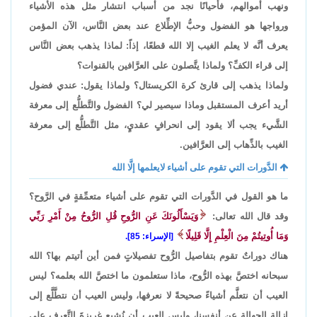
ونهب أموالهم، فأحيانًا نجد من أسباب انتشار مثل هذه الأشياء
ورواجها هو الفضول وحبُّ الإطِّلاع عند بعض النَّاس، الآن المؤمن
يعرف أنَّه لا يعلم الغيب إلا الله قطعًا، إذاً: لماذا يذهب بعض النَّاس
إلى قراء الكفِّ؟ ولماذا يتَّصلون على العرَّافين بالقنوات؟
ولماذا يذهب إلى قارئ كرة الكريستال؟ ولماذا يقول: عندي فضول
أريد أعرف المستقبل وماذا سيصير لي؟ الفضول والتَّطلُّع إلى معرفة
الشَّيء يجب ألا يقود إلى انحرافٍ عقديٍ، مثل التَّطلُّع إلى معرفة
الغيب بالذِّهاب إلى العرَّافين.
الدَّورات التي تقوم على أشياء لايعلمها إلَّا الله
ما هو القول في الدَّورات التي تقوم على أشياء متعمِّقةٍ في الرَّوح؟
وقد قال الله تعالى:
وَيَسْأَلُونَكَ عَنِ الرُّوحِ قُلِ الرُّوحُ مِنْ أَمْرِ رَبِّي
وَمَا أُوتِيتُمْ مِنَ الْعِلْمِ إِلَّا قَلِيلًا
[الإسراء: 85].
هناك دوراتٌ تقوم بتفاصيل الرُّوح تفصيلاتٍ فمن أين أتيتم بها؟ الله
سبحانه اختصَّ بهذه الرُّوح، ماذا ستعلمون ما اختصَّ الله بعلمه؟ ليس
العيب أن نتعلَّم أشياءً صحيحةً لا نعرفها، وليس العيب أن نتطَّلَّع إلى
إزالة الجهالة عن أنفسنا، وليس العيب أن نُشبِع غريزةَ التَّعرف على