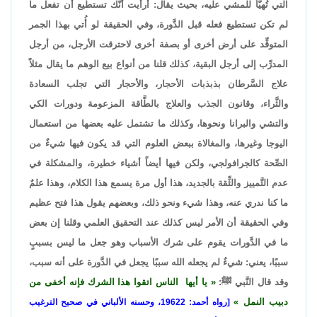
التي تُهيَّأُ للمشي عليه، بحيث يقال: أرأيت أنَّك تستطيع أن تفعل ما
لم تكن تستطيع فعله قبل الدَّورة، وفي الحقيقة لو أُتي بهذا الجمر
المتوقِّد على أرض أخرى أو بصفة أخرى لاحترقت الأرجل، من أرجل
المدرِّب إلى أرجل البقية، كذلك قلنا من أنواع بيع الوهم ما يقال مثلاً
علاج السَّرطان بذبذبات الأحجار، والأحجار التي تجلب السعادة
والثَّراء، وقانون الجذب والعلاج بالطَّاقة المزعومة ودورات الكي
والتشي والبرانا ونحوها، وكذلك ما تشتمل عليه بعضها من استعمال
اليوجا وغيرها، والمغالاة ببعض العلوم التي قد يكون فيها شيءٌ من
الصِّحة كالجرافولجي، ولكن فيها أيضاً أشياء خطيرة، والمشكلة في
عدم التَّمييز والثِّقة بالجديد، هذا أول مرة يسمع هذا الكلام، وهذا علمٌ
ما كنا ندري عنه، وهذا شيء ونحو ذلك، وبعضهم يقول هذا فتح عظيم
وفي الحقيقة أن الأمر ليس كذلك عند التحقيق العلمي وقلنا إن بعض
ما في الدَّورات يقوم على شرك الأسباب وهو جعل ما ليس بسببٍ
سببًا، يعني: شيءٌ لم يجعله الله سببًا يجعل في الدَّورة على أنه سبب،
وقد قال النَّبي ﷺ:
يا أيها الناس اتقوا هذا الشرك فإنه أخفى من
دبيب النمل
[رواه أحمد: 19622، وحسنه الألباني في صحيح الترغيب