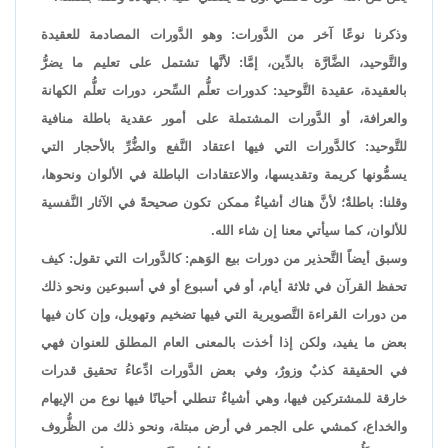
وذكرنا نوعًا آخر من الدَّورات: وهو الدَّورات المصادمة للعقيدة
والتَّوحيد، الضَّارَّة بالدِّين، إمَّا: لأنَّها تشتمل على تعليم ما يضرُّ
بالعقيدة، عقيدة التَّوحيد: كدورات تعلُّم السِّحر، دورات تعلُّم الكهانة
والعرافة، أو الدَّورات المشتملة على أمور عقدية باطلة منافية
للتَّوحيد: كالدَّورات التي فيها اعتقاد النَّفع والضُّرِّ بالأحجار التي
يسمُّونها كريمة وتقديسها، والاعتقادات الباطلة في الألوان ونحوها،
وقلنا: باطلةٌ؛ لأنَّ هناك أشياءٌ ممكن تكون صحيحةً في الآثار النَّفسية
للألوان، كما سيأتي معنا إن شاء الله.
وسبق أيضاً التَّحذير من دورات بيع الوَهم: كالدَّورات التي تقول: كيف
تحفظ القرآن في ثلاثة أيام، أو في أسبوع أو في أسبوعين ونحو ذلك
من دورات القراءة التَّصويرية التي فيها تضخيم وتهويل، وإن كان فيها
بعض ما يفيد، ولكن إذا أخذت بالمعنى العام المطلق للعنوان فهي
في الحقيقة كذبٌ وزورٌ، وفي بعض الدَّورات ادِّعاءُ تحقيق قدرات
خارقة للمشتركين فيها، وهي أشياءٌ تنطلي أحيانًا فيها نوع من الإيهام
والخداع، كمشي على الجمر في أرض مبتلة، ونحو ذلك من الظُّروف