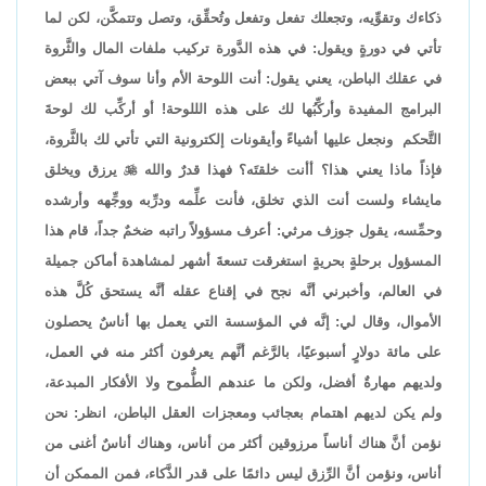
ذكاءك وتقوِّيه، وتجعلك تفعل وتفعل وتُحقِّق، وتصل وتتمكَّن، لكن لما
تأتي في دورةٍ ويقول: في هذه الدَّورة تركيب ملفات المال والثَّروة
في عقلك الباطن، يعني يقول: أنت اللوحة الأم وأنا سوف آتي ببعض
البرامج المفيدة وأركِّبُها لك على هذه الللوحة! أو أركِّب لك لوحةَ
التَّحكم ونجعل عليها أشياءً وأيقونات إلكترونية التي تأتي لك بالثَّروة،
فإذاً ماذا يعني هذا؟ أأنت خلقتَه؟ فهذا قدرٌ والله

يرزق ويخلق
مايشاء ولست أنت الذي تخلق، فأنت علِّمه ودرِّبه ووجِّهه وأرشده
وحمِّسه، يقول جوزف مرثي: أعرف مسؤولاً راتبه ضخمٌ جداً، قام هذا
المسؤول برحلةٍ بحريةٍ استغرقت تسعةَ أشهر لمشاهدة أماكن جميلة
في العالم، وأخبرني أنَّه نجح في إقناع عقله أنَّه يستحق كُلَّ هذه
الأموال، وقال لي: إنَّه في المؤسسة التي يعمل بها أناسٌ يحصلون
على مائة دولارٍ أسبوعيًا، بالرَّغم أنَّهم يعرفون أكثر منه في العمل،
ولديهم مهارةٌ أفضل، ولكن ما عندهم الطُّموح ولا الأفكار المبدعة،
ولم يكن لديهم اهتمام بعجائب ومعجزات العقل الباطن، انظر: نحن
نؤمن أنَّ هناك أناساً مرزوقين أكثر من أناس، وهناك أناسٌ أغنى من
أناس، ونؤمن أنَّ الرِّزق ليس دائمًا على قدر الذَّكاء، فمن الممكن أن