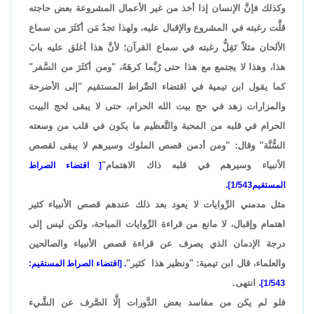
وكذلك فإنَّ الإنسان إذا أخذ من غير الأعمال المشروعة بعض حاجته
قلَّت رغبته في المشروع والإقبال عليه، ولهذا تجدُ مَن أكثَرَ من سماع
الألحان مثلاً تَقِلُّ رغبته في سماع القرآن؛ لأنَّ هذا أغلق عليه بابَ
هذا، وهذا لا يجتمع مع هذا حتى رُبَّما كرهَهُ، "ومن أكثَرَ من السَّفر"
كما يقول ابن تيمية في اقتضاء الصِّراط المستقيم "إلى الأضرحة
والمزارات زهد في حج بيت الله الحرام، حتى لا يبقى لحج البيت
الحرام في قلبه من المحبة والتَّعظيم ما يكون في قلب من وسعته
السُّنَّة" وقال: "ومن أدمن قصص الملوك وسيرهم لا يبقى لقصص
الأنبياء وسيرهم في قلبه ذاك الاهتمام"
[ اقتضاء الصراط
المستقيم1/543].
مثل مدمني الرِّوايات لا يعود بعد ذلك عندهم قصص الأنبياء كثير
اهتمام وإقبال، لا مانع من قراءة الرِّوايات المباحة، ولكن ليس إلى
درجة الإدمان الذي يصرف عن قراءة قصص الأنبياء والصالحين
والعلماء، قال ابن تيمية: "ونظير هذا كثير"
. [اقتضاء الصراط المستقيم:
انتهى.
1/543].
فلو لم يكن من مفاسد بعض الدَّورات إلَّا الصَّرف عن الشَّيء