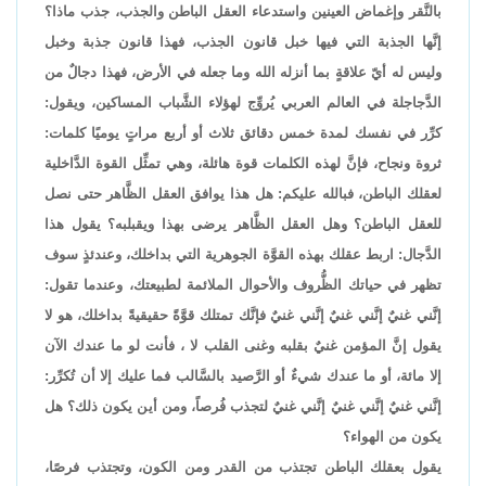
بالنَّقر وإغماض العينين واستدعاء العقل الباطن والجذب، جذب ماذا؟
إنَّها الجذبة التي فيها خبل قانون الجذب، فهذا قانون جذبة وخبل
وليس له أيّ علاقةٍ بما أنزله الله وما جعله في الأرض، فهذا دجالٌ من
الدَّجاجلة في العالم العربي يُروِّج لهؤلاء الشَّباب المساكين، ويقول:
كرِّر في نفسك لمدة خمس دقائق ثلاث أو أربع مراتٍ يوميًا كلمات:
ثروة ونجاح، فإنَّ لهذه الكلمات قوة هائلة، وهي تمثِّل القوة الدَّاخلية
لعقلك الباطن، فبالله عليكم: هل هذا يوافق العقل الظَّاهر حتى نصل
للعقل الباطن؟ وهل العقل الظَّاهر يرضى بهذا ويقبلبه؟ يقول هذا
الدَّجال: اربط عقلك بهذه القوَّة الجوهرية التي بداخلك، وعندئذٍ سوف
تظهر في حياتك الظُّروف والأحوال الملائمة لطبيعتك، وعندما تقول:
إنَّني غنيٌ إنَّني غنيٌ إنَّني غنيٌ فإنَّك تمتلك قوَّةً حقيقيةً بداخلك، هو لا
يقول إنَّ المؤمن غنيٌ بقلبه وغنى القلب لا ، فأنت لو ما عندك الآن
إلا مائة، أو ما عندك شيءٌ أو الرَّصيد بالسَّالب فما عليك إلا أن تُكرِّر:
إنَّني غنيٌ إنَّني غنيٌ إنَّني غنيٌ لتجذب فُرصاً، ومن أين يكون ذلك؟ هل
يكون من الهواء؟
يقول بعقلك الباطن تجتذب من القدر ومن الكون، وتجتذب فرصًا،