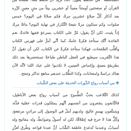
القرآن أو صفحتين أومتناً معيناً أو عشرين بيتاً من متنٍ معينٍ كرِّره
بعد أذكار كُلِّ صلاةٍ عشرين مرةً، فكم صلاةٌ في اليوم؟ خمس
صلوات، وكم ستكون مرةً نتيجةَ التِّكرار في نهاية اليوم؟ مائةُ مرةً،
إذاً يثبت، لكن أنَّ يقول: مُرَّ على الكتاب بسرعةٍ ففيها فائدةٌ، نعم
الفائدة أنَّك ستأخذ فكرةً عامةً، كما أنَّي أمرُّ على فهرس الكتاب
وأقلِّب الصَّفحات، فهكذا ستأخذ فكرةً عن الكتاب، لكن أن تقول أنَّ
هذا التَّقريب سيطبع في العقل الباطن طباعةً تستحضرها بعد ذلك
بطريقةٍ معينةٍ، وإغماض العينين، لا تكذبوا على عباد الله؛ لأنَّه الآن
هناك دراسةٌ وامتحانات، وكذا الطُّلاب عندهم مناهج تذاكر وتنجح.
من أسباب رواج الدَّورات الحديثة على بعض الشَّباب
كذلك التَّلاعب بحبِّ الطُّموح من أسباب رواج بعض الأباطيل،
فالنَّابغون يشعرون من أنفسهم أنَّهم يمتلكون قدرات عقلية فذَّة،
ويتمتَّعون بهممٍ عاليةٍ، ولديهم أملٌ في الوصول إلى مراتبٍ مرتفعةٍ،
وكُلُّ هذا لا حرج فيه إطلاقًا، لكن له أصولٌ وضوابطٌ، وله مفاتيح وله
أسبابٌ، وعندما تُدغدغ عاطفة الشَّاب أنَّ عندنا قواعد وطُرق تُعزِّز