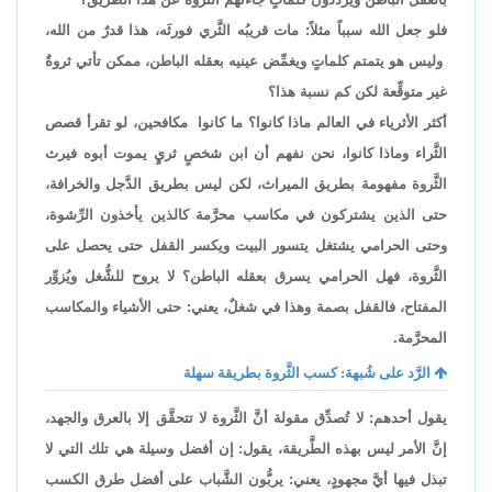
فلو جعل الله سبباً مثلاً: مات قريبُه الثَّري فورثَه، هذا قدرٌ من الله،
وليس هو يتمتم كلماتٍ ويغمِّض عينيه بعقله الباطن، ممكن تأتي ثروةٌ
غير متوقِّعة لكن كم نسبة هذا؟
أكثر الأثرياء في العالم ماذا كانوا؟ ما كانوا مكافحين، لو تقرأ قصص
الثَّراء وماذا كانوا، نحن نفهم أن ابن شخصٍ ثريٍ يموت أبوه فيرث
الثَّروة مفهومة بطريق الميراث، لكن ليس بطريق الدَّجل والخرافة،
حتى الذين يشتركون في مكاسب محرَّمة كالذين يأخذون الرِّشوة،
وحتى الحرامي يشتغل يتسور البيت ويكسر القفل حتى يحصل على
الثَّروة، فهل الحرامي يسرق بعقله الباطن؟ لا يروح للشُّغل ويُزوِّر
المفتاح، فالقفل بصمة وهذا في شغلٌ، يعني: حتى الأشياء والمكاسب
المحرَّمة.
الرَّد على شُبهة: كسب الثَّروة بطريقة سهلة
يقول أحدهم: لا تُصدِّق مقولة أنَّ الثَّروة لا تتحقَّق إلا بالعرق والجهد،
إنَّ الأمر ليس بهذه الطَّريقة، يقول: إن أفضل وسيلة هي تلك التي لا
تبذل فيها أيَّ مجهودٍ، يعني: يربُّون الشَّباب على أفضل طرق الكسب