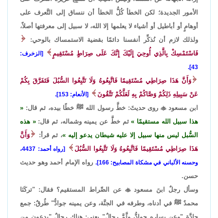
الأمور الجديدة؛ لكن الخطأ كُلُّ الخطأ أن ننساق إلى التَّعرف على
أوهامٍ أو أباطيل أو أشياء لا يعلمها إلا الله، لا سبيل إلى معرفتها أصلاً،
ولذلك لازم أن نُذكِّر أنفسنا دائمًا بقضية الاستمساك بالوحي:
فَاسْتَمْسِكْ بِالَّذِي أُوحِيَ إِلَيْكَ إِنَّكَ عَلَى صِرَاطٍ مُسْتَقِيمٍ
[الزخرف:
43].
وَأَنَّ هَذَا صِرَاطِي مُسْتَقِيمًا فَاتَّبِعُوهُ وَلَا تَتَّبِعُوا السُّبُلَ فَتَفَرَّقَ بِكُمْ
عَنْ سَبِيلِهِ ذَلِكُمْ وَصَّاكُمْ بِهِ لَعَلَّكُمْ تَتَّقُونَ
[الأنعام: 153].
ابن مسعود

روى حديثَ: خطَّ رسول الله ﷺ خطًا بيده، ثم قال:
هذا سبيل الله مستقيمًا
ثم خطَّ عن يمينه وشماله، ثم قال:
هذه
السُّبل ليس منها سبيل إلا عليه شيطان يدعو إليه
، ثم قرأ:
وَأَنَّ
هَذَا صِرَاطِي مُسْتَقِيمًا فَاتَّبِعُوهُ وَلَا تَتَّبِعُوا السُّبُلَ
[رواه أحمد: 4437،
رواه الإمام أحمد وهو حديث
وحسنه الألباني في مشكاة المصابيح: 166].
حسن.
وسأل رجلٌ ابنَ مسعود

عن الصِّراط المستقيم؟ فقال: "تركَنَا
محمدٌ ﷺ في أدناه، وطرفه في الجنَّة، وعن يمينه جوادُّ" طُرقٌ: جمع
جادَّة "وعن يساره جوادُّ، وثَّمَّ رجالٌ" يعني: هناك رجالٌ "يدعون من