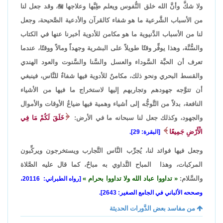
ولا شكَّ وأنَّ الله خلق النُّفوس ويعلم طِبَّها وعلاجها

، وقد جعل لنا
من الأسباب الشَّرعية ما هو شفاء كالقرآن والأدعية الصَّحيحة، وجعل
لنا من الأسباب الدَّنيوية ما هو مكامن للأدوية أخبرنا عنها في الكتاب
والسُّنَّة، وهذا يوفِّر وقتًا طويلاً على البشرية وجهداً ومالاً ووقتًا، عندما
تعرف أن الحبَّة السَّوداء والعسل والسَّنا والسَّنوت والعود الهندي
والقسط البحري ونحو ذلك، مكامنٌ للأدوية فيها شفاءٌ للنَّاس، فينبغي
أن تتوَّجه جهودهم وتجاربهم إليها لاستخراج ما فيها من الأشياء
النافعة، بدلاً من التَّوجُّه إلى أشياء وهمية فيها ضياعُ الأوقات والأموال
والجهود، وكذلك جعل لنا سبحانه ما في الأرض:
خَلَقَ لَكُمْ مَا فِي
الْأَرْضِ جَمِيعًا
[البقرة: 29].
وجعل فيها فوائد لنا، يُجرِّب النَّاس التَّجارب ويستخرجون ويركِّبون
المركبات، وهذا المباح التَّداوي به مباحٌ، كما قال عليه الصَّلاة
والسَّلام:
تداووا عباد الله ولا تداووا بحرام
[رواه الطبراني: 20116،
وصححه الألباني في الجامع الصغير: 2643].
من مفاسد بعض الدَّورات الحديثة