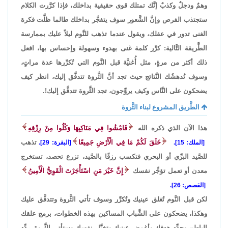
وهمٌ ودجلٌ وكذبٌ إنَّك تمتلك قوى حقيقية بداخلك، فإذا كرَّرت الكلام
ستجتذب الفرص وإنَّ الشَّعور سوف يتفجَّر بداخلك طالما ظلَّت فكرة
الغنى تدور في عقلك، ويقول عندما تذهب للنَّوم ليلاً عليك بممارسة
الطَّريقة التَّالية: كرِّر كلمة غنى بهدوء وسهولة وإحساس بها، افعل
ذلك أكثر من مرةٍ، مثل أُغنيَّة قبل النَّوم التي تُكرِّرها عدة مراتٍ،
وسوف تُدهشُك النَّتائج حيث تجد أنَّ الثَّروة تتدفَّق إليك، انظر كيف
يضحكون على النَّاس وكيف يروِّجون، تجد الثَّروة تتدفَّق إليك!.
الطَّريق المشروع لبناء الثَّروة
هذا الآن الذي ذكره الله
فَامْشُوا فِي مَنَاكِبِهَا وَكُلُوا مِنْ رِزْقِهِ
خَلَقَ لَكُمْ مَا فِي الْأَرْضِ جَمِيعًا
تذهب
[الملك: 15].
[البقرة: 29].
للصَّيد البرِّي أو البحري فتكسب رزقًا بالصَّيد، تزرع تحصد، تستخرج
معدن أو تعمل تؤجِّر نفسك
إِنَّ خَيْرَ مَنِ اسْتَأْجَرْتَ الْقَوِيُّ الْأَمِينُ
[القصص: 26].
لكن قبل النَّوم تُغلق عينيك وتُكرِّر وسوف تأتي الثَّروة وتتدفَّق عليك
وهكذا، يضحكون على الشَّباب المساكين بهذه الخطوات، برمج علقك
الباطن وحدِّد هدفك وأغمض عينيك وتخيَّل نفسك وستأتي الثَّروة، ردِّد