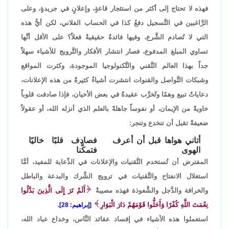
فهذه لا تحتاج إلى أكثر من استئجار قاعةٍ، وإعلانٍ في جريدةٍ، وعلى
الرَّاغبين في التَّسجيل دفعُ كذا في الحساب الفلاني، لكن أيُّ هذه
التي لا تُصادم الشَّرع، وفيها فائدةٌ حقيقيةٌ فعلاً؟ على الأقل أنَّها
تساوي المبلغ المدفوع، فصار انتشار الأفكار والتَّرويج للأشياء سهلاً
جداً بهذا العالم التَّقني والتَّكنولوجيا الموجودة، وكثرت المواقع
وشبكات التَّواصل والقنوات انتشرت أشياءٌ كثيرةٌ من هذه الإعلانات،
دعاياتٌ تبيع وهمًا وتُخرِّب عقيدةً في بعض الأحيان، فإذا صادفت قلوباً
خاويةً من الإيمان، أو نفوساً جاهلةً بالعلم الذي أنزله الله، أو عقولاً
ضعيفةً تقبل أن تنخدع وتنجر:
أتاني هواها قبل أن أعرف
فصادف قلبًا خاليًا
الهوى
فتمكَّنا
المفترض أن تُستخدم التَّقنيات والإعلانات في الدِّعاية للمفيد، أمَّا
استغلال الانفتاح والتَّقنيات في ترويج الشِّرك والبدعة والباطل
والخرافة والدَّجل والشَّعوذة فهذه مصيبةٌ
أَلَمْ تَرَ إِلَى الَّذِينَ بَدَّلُوا
نِعْمَتَ اللَّهِ كُفْرًا وَأَحَلُّوا قَوْمَهُمْ دَارَ الْبَوَارِ
[إبراهيم: 28].
استعملوا هذه الأشياء في إفساد عقائد النَّاس، وخداع عباد الله،