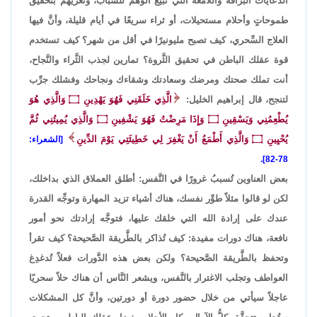
الدعايات البرَّاقة واللامعة التي تبيع الوَهم للشَّباب، وتُغريهم بتحقيق
طموحاتٍ وأحلام مستحيلات، أو ثراء سريعًا في أيام قليلة، وأنَّ فيها
العلاج السِّحري، كيف تصبح مليونيرًا في أقل من شهر؟ كيف تستخدم
قوة عقلك الباطن في تحقيق الثَّروة؟ تمارين لجذب الثَّراء والنَّجاح،
أنت تملك صحتك ومرضك وسعادتك وشقاءك ونجاحك وفشلك جرِّب
لتنجح، قال إبراهيم الخليل:
الَّذِي خَلَقَنِي فَهُوَ يَهْدِينِ
۝
وَالَّذِي هُوَ
يُطْعِمُنِي وَيَسْقِينِ
۝
وَإِذَا مَرِضْتُ فَهُوَ يَشْفِينِ
۝
وَالَّذِي يُمِيتُنِي ثُمَّ
يُحْيِينِ
۝
وَالَّذِي أَطْمَعُ أَنْ يَغْفِرَ لِي خَطِيئَتِي يَوْمَ الدِّينِ
[الشعراء:
78-82].
بعض العناوين تُسببُ غرورًا في النَّفس: أطلق العملاق الذي بداخلك،
لكن لو قالوا مثلاً طوِّر نفسك، هناك أشياء تزيد المهارة وتوجِّه القدرة
عندك على إرادة الله التي خلقك عليها، فتوجَّه إرادتك نحو أمور
نافعة، هناك دورات مفيدة: كيف تُذاكر بالطَّريقة الصَّحيحة؟ كيف تقرأ
وتحفظ بالطَّريقة الصَّحيحة؟ ولكن بعض هذه الدَّورات فعلاً تُدغدِغ
العواطف وتجلب الاغترار بالنَّفس، ويشعر النَّاس أن هناك حلاً سحريًا
عاجلاً سيأتي من خلال حضور دورة أو دورتين، وأنَّ كل المشكلات