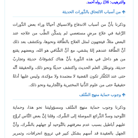
.
والترهيب: 36]. رواه أحمد
من أسباب الالتحاق بالدَّورات الحديثة
وذكرنا بأنَّ من أسباب الاندفاع والانسياق أحيانًا وراء بعض الدَّورات
الرَّغبة في علاج مرضٍ مستعصي لم يتمكَّن الطِّب من علاجه عند
البعض مثلاً، فيتجهون لمثل العلاج بالطَّاقة ونحوها، وتكتشف بعد ذلك
أنَّ الطَّاقة عندهم إلهٌ يشفي، مع أنَّ الشَّافي هو الله، وبعضهم يقنع
من هو داخل في هذه الدَّورة بأنَّ هناك كشوفاتٌ حديثة وتجاربٌ
حديثة، وتوصَّل العلم الحديث واكتشف حديثًا ونحو ذلك، والحقيقة أنَّه
حتى عند الكفَّار تكون القضية لا معتمدة ولا مؤكدة، وليس عليها أدلةٌ
حقيقيةٌ حتى من علوم الدُّنيا المختبرية والتَّجاربية ونحو ذلك.
وجوب حماية منهج السَّلف
وذكرنا وجوب حماية منهج السَّلف ومسؤوليتنا نحو هذا، وحماية
التَّوحيد وسدَّ الذَّرائع الموصلة إلى الشِّرك، وقلنا إنَّ بعض النَّاس تُروَّج
عليهم أباطيل بسبب عدم معرفتهم بالتَّوحيد أو جهلهم بالشِّرك، وأنَّ
الجهل بالعقيدة قد أسهم بشكل كبير في ترويج انحرافات، وتمرير