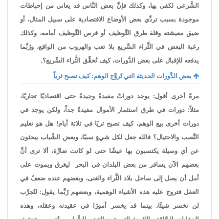
الشَّرعي لكفى بها، وكذلك فإنَّ بعض النَّاس قد يعاني من إحباطات
موجودة بسبب تردِّي بعض الأوضاع الاقتصادية على سبيل المثال، أو
ضيق معيشته وقلة طرق التَّوظيف أو فرص التَّوظيف أمامه، وكذلك
رغبة البعض في الثَّراء السَّريع بلا تعب والهروب من الواقع، ورُبَّما
يدفعه للإقبال على بعض الدَّورات، كيف تُحقِّق الثَّراء السَّريع؟.
بعض الدَّورات الحديثة التي تُروِّج الوهم: كيف تصبح ثرياً
مرةً أخرى أقول: يوجد دوراتٌ مفيدةٌ وجيدةٌ حتى اقتصاديًا تجاريًا،
مثلاً: دورات في طرق استثمار الأموال مفيدةٌ جداً، ولكن يوجد في
دورات أخرى بيع الوهم، كيف تصبح ثريًا في ثلاثة أيام! هل هو تعليم
النَّصب والاحتيال؟ فالله جعل لكل شيءٍ سببًا، وبعض الشَّباب يبحثون
عن أي وسيلة يكتسبون بها عيشًا حتى لو كانت ضارَّة، ألا ترى أنَّ
بعضهم الآن يسافر من بعض البلدان في البحر ليغرق ويموت على
أمل أن يصل إلى ساحل بلاد الثَّراء والغنى، وبعضهم عنده ضعفٌ في
العقل فتروج عليه هذه الأشياء الوهمية، وبعضهم رُبَّما يقول: لنُجرِّب
لن نخسر شيئًا، بينما قد يخسر أمورًا في عقيدته وعقله، وهذه