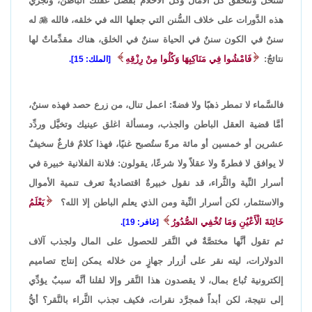
ستُحل وتتحقَّق كلُّ الآمال وكل الأحلام بفضل عقلك الباطن، وتجري
هذه الدَّورات على خلاف السُّنن التي جعلها الله في خلقه، فالله

له
سننٌ في الكون سننٌ في الحياة سننٌ في الخلق، هناك مقدِّماتٌ لها
نتائجٌ:
فَامْشُوا فِي مَنَاكِبِهَا وَكُلُوا مِنْ رِزْقِهِ
[الملك: 15].
فالسَّماء لا تمطر ذهبًا ولا فضةً: اعمل تنال، من زرع حصد فهذه سننٌ،
أمَّا قضية العقل الباطن والجذب، ومسألة اغلق عينيك وتخيَّل وردِّد
عشرين أو خمسين أو مائة مرةً ستُصبح غنيًا، فهذا كلامٌ فارغٌ سخيفٌ
لا يوافق لا فطرةً ولا عقلاً ولا شرعًا، يقولون: فلانة الفلانية خبيرة في
أسرار النِّية والثَّراء، قد نقول خبيرةٌ اقتصاديةٌ تعرف تنمية الأموال
والاستثمار، لكن أسرار النِّية ومن الذي يعلم الباطن إلا الله؟
يَعْلَمُ
خَائِنَةَ الْأَعْيُنِ وَمَا تُخْفِي الصُّدُورُ
[غافر: 19].
ثم تقول أنَّها مختصَّةٌ في النَّقر للحصول على المال ولجذب آلاف
الدولارات، ليته نقر على أزرار جهازٍ من خلاله يمكن إنتاج تصاميم
إلكترونية تُباع بمال، لا يقصدون هذا النَّقر وإلا لقلنا أنَّه سببٌ يؤدِّي
إلى نتيجة، لكن أبداً فمجرَّد نقرات، فكيف تجذب الثَّراء بالنَّقر؟ أيُّ