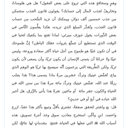
وهمٍ وسخافةٍ هذه التي تروج على بعض العقول؟ هل هي هلوساتٌ
وتخاريفٌ لجذب المال إلى حسابك؟ يقولون قانون الجذب ستتمكن
من جذب خمسين ألف دولار، ويمكنك أن تزيد السَّحب من حساب
قانون الجذب، وتُقدِّر المبلغ الذي تريده، هكذا يعلِّمون النَّاس في
بعض الدَّورات، يقول جوزف ميرثي: لماذا تقنع بما يكفيك لتحيا في
الوقت الذي تستطيع أن تتمتَّع بثروات عقلك الباطن؟ إنَّ طموحك
في أن تكون غنيًا هو طموح من أجل حياة أكثر سعادة وروعة، وليس
عيبًا ولا حرامًا أن يتمنى الإنسان أن يكون ثريًا، وأن يسعى لأن يكون
ثريًا، ولكن الطَّريقة التي يزعمون أنَّه سيصبح بها ثريًا هو الوهم الذي
يباع، تُغمِّض عينيك وتردِّد عشرين مرةً ماذا يسمى هذا؟ هذا يجلب
رزقًا عند الله، تغمِّض عينيك وتردِّد مائة مرةً هذا من سنن الله في
الحياة والكون، تنقر مائة أو مائتين نقرةً هذا يأتي بالرِّزق، هل أخبر
الله عباده في آيةٍ أو في حديثٍ؟
قل: بع واشتر لتحقق صفقةً، تشتري بأقلِّ وتبيع بأكثر هذا عقدٌ، ازرع
واحصد، ابنِ وأجِّر، استخرج معادن، سوق وخذ أجرةَ تسويق، هذه
أسباب الله

التي جعلها في الحياة، فتنتج مقدماتٍ لها نتائجُ، لكن