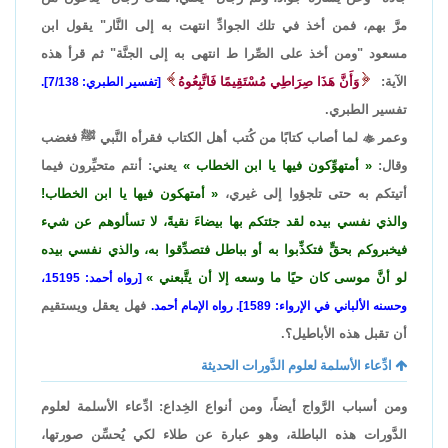
مرَّ بهم، فمن أخذ في تلك الجوادِّ انتهت به إلى النَّار" يقول ابن
مسعود "ومن أخذ على الصِّرا ط انتهى به إلى الجنَّة" ثم قرأ هذه
الآية:
وَأَنَّ هَذَا صِرَاطِي مُسْتَقِيمًا فَاتَّبِعُوهُ
[تفسير الطبري: 7/138].
تفسير الطبري.
وعمر

لما أصاب كتابًا من كُتب أهل الكتاب فقرأه النَّبي ﷺ فغضب
وقال:
أمتهوِّكون فيها يا ابن الخطاب
يعني: أنتم متحيِّرون فيما
أتيتكم به حتى تلجؤوا إلى غيري،
أمتهكون فيها يا ابن الخطاب!
والذي نفسي بيده لقد جئتكم بها بيضاءَ نقيةً، لا تسألوهم عن شيء
فيخبروكم بحقٍّ فتكذِّبوا به أو بباطل فتصدِّقوا به، والذي نفسي بيده
لو أنَّ موسى كان حيًا ما وسعه إلا أن يتَّبعني
[رواه أحمد: 15195،
فهل يعقل ويستقيم
وحسنه الألباني في الإرواء: 1589]. رواه الإمام أحمد.
أن تقبل هذه الأباطيل؟.
ادِّعاء الأسلمة لعلوم الدَّورات الحديثة
ومن أسباب الرَّواج أيضاً، ومن أنواع الخِداع: ادِّعاء الأسلمة لعلوم
الدَّورات هذه الباطلة، وهو عبارة عن طلاء لكي يُحسِّن صورتها،