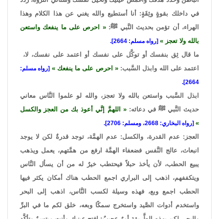
في داخلك بقوةٍ وثِقَةٍ: أنا أستطيع والله يغني عن هذا الكلام وهذا
الهراء، أن تؤمن بحديث النَّبي ﷺ:
احرص على ما ينفعك واستعن
بالله ولا تعجز
[رواه مسلم: 2664].
ما قال ثِق بنفسك أو توكَّل على نفسك أو اعتمد على نفسك، لا،
اعتمد على الله وابذل السَّبب:
احرص على ما ينفعك
[رواه مسلم:
2664].
ابذل السَّبب واستعن بالله ولا تعجز، والله لو علموا النَّاس معاني
حديث النَّبي ﷺ في دعائه:
اللهمَّ إنَّي أعوذ بك من العجز والكسل
[رواه البخاري: 2668، ومسلم: 2706].
العجز: عدم القدرة، والكسل: عدم الهمَّة، توجد قدرةٌ لكن لا يوجد
انبعاث، عالج النَّفس فضعفاء الهمَّة ارفع من همَّتهم، يعمل ويذهب
يبيع الحطب، لأن يأخذ حبلاً فيحتطب خيرٌ له من أن يسأل النَّاس
ويتكففهم، اذهب إلى البراري اجمع الحطب هناك أمكان يكثر فيها
الحطب اجمع وبع، فهذه وسيلة لكسب النَّاس، اذهب إلى البحر
واستخدم أدوات الصَّيد واستخرج سمكًا وبعه، خلق لكم ما في البرِّ
والبحر، لكن بهذه الطَّريقة أمرٌ عجيبٌ: افتح عينيك وأنت مبتسمٌ وتأكَّد