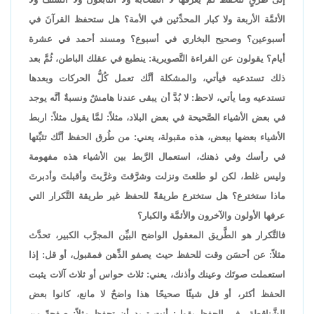
الأئمَّة الأربعة ولا كبار المحدِّثين في الأمة؟ هل ستحفظ القرآنَ في
أسبوعين؟ وصحيح البخاري في أسبوع؟ ومسند أحمد في عشرة
أيام؟ يقولون عن القراءة التَّصويرية: ينطبع في عقلك الباطن، ثُمَّ بعد
ذلك تستدعيه فيأتي، والمشكلة أنَّك تعمل كُلُّ الحركات وبعدها
تستدعيه وما يأتي، لاحظ: لا بُدَّ أن يبقى عندنا هامشٌ ونسبةٌ أنَّه يوجد
في بعض الأشياء الصَّحيحة في بعض البلاد، مثلاً: لمَّا يقول مثلاً: اربط
الأشياء بعضها ببعض، هذه مقبولة، يعني: من طُرق الحفظ أنَّك تثبِّتها
في رأسك وفي ذهنك، استعمال الرَّبط بين الأشياء هذه مفهومة
وليس غلط، لكن لو طلعتَ ونزلت وشرَّقتَ وغرَّبتَ وأقبلتَ وأدبرتَ
ماذا ستخترع؟ هل ستخترع طريقةً للحفظ غير طريقة التَّكرار التي
عرفها الأولون والآخرون والأئمَّة والكبار؟
فالتَّكرار هو الطَّريق المعقول الواضح البيِّن المجرَّب الكبير، تحدَّث
مثلاً: عن أحسَن وقت للحفظ حيث يصفو الذِّهن فمقبول، أو قل: إذا
استعملت صوتَك وعينك وأذنك، يعني: ثلاث حواس أو ثلاث آلات يثبت
الحفظ أكثر، أو قل شيئًا صحيحًا هذا واضحٌ لا مانع، كانوا بعض
الشَّناقطة في الحفظ يقول: أنت تريد أن تحفظ مثلاً: صفحةً من