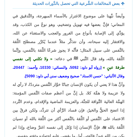
بعض المخالفات الشَّرعية التي تحصل بالدَّورات الحديثة
وأيضاً نبَّهنا على موضوع الاغترار بالأسماء المبهرجة، والتَّدقيق في
المعاني؛ فإنَّ بعضها فيه تهويل وتضخيم، وهو نوعٌ من الكذب، وقد
يؤدِّي إلى الإصابة بأنواع من الغرور والعجب والاستغناء عن الله،
والافتقار إليه سبحانه، وأن نتذكَّر مثلاً عندما يُكرَّر مصطلح الثِّقة
بالنَّفس على سبيل المثال؛ فأنَّه لا يجوز شرعًا الثِّقة بالنَّفس، وإنَّما
الثِّقة بالله، وقد قال النَّبي ﷺ في دعائه:
ولا تكلني إلى نفسي
طرفةَ عينٍ
[رواه أبو داود: 5092، والنسائي: 10330، وأحمد: 20447،
وقال الألباني: "حسن الاسناد" صحيح وضعيف سنن أبي داود: 5090].
وأنَّ هذا لا يعني أن يكون الإنسان جبانًا خوَّار النَّفس مترددًا، لا رأي له
ولا عزيمة ولا همَّة كلا، بل إنَّ من أعظم صفات النَّفس المؤمنة:
الهمَّة العالية التَّواقة للجنَّة، والعزيمة الماضية والإقدام، وعدم التَّردد
إذا اتضح الحقُّ والخيرُ، فإن فساد الرَّأي أن تتردَّد، ولكن فرقٌ بين
الاعتماد على النَّفس أو الثِّقة بالنَّفس أكثر من الثِّقة بالله أو نسيان
الثِّقة بالله

، فإنَّ الإنسان إذا وُكل إلى نفسه اغترَّ وضاع، وإذا لم
يكن من الله عونٌ فالفتي أول ما يقضي عليه اجتهاده وثقته بنفسه.