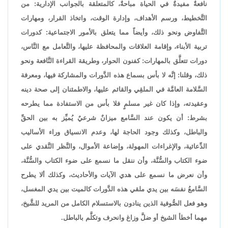
نافعةٌ مفيدةٌ في الحياة مباحةٌ، كالمتعلقة بالجوانب الإدارية: من
التَّخطيط، ورسم الأهداف، وإدارة الوقت، واتخاذ القرار، ومهارات
التَّفاوض ونحو ذلك، وأيضاً مما يتعلق بالأمور الاجتماعية: كدورات
تربية الأبناء، وإقامة العلاقات والمحافظة عليها، والتَّعامل مع النَّاس،
دورات تتعلَّق بالمهارات: كفنون الحوار، وطريقة القراءة النَّافعة ونحو
ذلك، وقلنا: إنَّه لا بأس بسماع هذه الدَّورات والمشاركة فيها، ومعرفة
السَّلامة العامَّة في الملقِي والقائم عليها، والاطمئنان إلى صحة دينه
وعقيدته، وإذا كان غير مسلمٍ فلا بأس من الاستفادة مما يطرحه
بشرط: أن يكون عند السَّامع ميزانٌ شرعيٌ يُميِّز به بين الحقِّ
والباطل، وكذلك وجود الحاجة لها، وعدم الانسياق وراء الأساليب
الدِّعائية، والإغراءات المهولة، وإضاعة الأموال، والنَّظر النَّقدي على
ضوء الكتاب والسُّنَّة، وأن ننقل ما نسمع على ضوء الكتاب والسُّنَّة،
وأن نعرض ما نسمع على هدي الآيات والأحاديث، وكذلك ألا يطرح
السَّامعُ نفسَه بين يدي ملقي هذه الدَّورات كالميت بين يدي المغسل،
وهو فعل الصُّوفية الذين ينادون بالاستسلام الكامل من المريد للشَّيخ،
مهما أخطأ الشيخ أو ضلَّ وزاغ وانحرف وتكلَّم بالباطل.