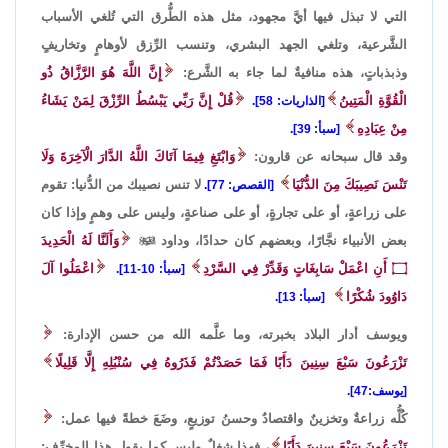
التي لا تبذل فيها أيَّ مجهود، مثل هذه الطُّرق التي تُلغي الأسباب
الشَّرعية، وتلغي الجهد البشري، وتنسب الرِّزق لأوهامٍ وتخاريفٍ
وذبذباتٍ، هذه منافيةٌ لما جاء به الشَّرع:
إِنَّ اللَّهَ هُوَ الرَّزَّاقُ ذُو
الْقُوَّةِ الْمَتِينُ
قُلْ إِنَّ رَبِّي يَبْسُطُ الرِّزْقَ لِمَنْ يَشَاءُ
[الذاريات: 58].
مِنْ عِبَادِهِ
[سبأ: 39].
وقد قال سبحانه عن قارون:
وَابْتَغِ فِيمَا آتَاكَ اللَّهُ الدَّارَ الْآخِرَةَ وَلَا
تَنْسَ نَصِيبَكَ مِنَ الدُّنْيَا
لا تنس نصيبك من الدُّنيا: تقوم
[القصص: 77].
على زراعةٍ، أو على تجارةٍ، أو على صناعةٍ، وليس على وهمٍ وإذا كان
بعض الأنبياء نجَّارًا، وبعضهم كان حدادًا، وداود

وَأَلَنَّا لَهُ الْحَدِيدَ
۝
أَنِ اعْمَلْ سَابِغَاتٍ وَقَدِّرْ فِي السَّرْدِ
اعْمَلُوا آلَ
[سبأ: 10-11].
دَاوُودَ شُكْرًا
[سبأ: 13].
ويوسف أدار البلاد بخبرته، وما علَّمه الله من حسن الإدارة:
تَزْرَعُونَ سَبْعَ سِنِينَ دَأَبًا فَمَا حَصَدْتُمْ فَذَرُوهُ فِي سُنْبُلِهِ إِلَّا قَلِيلًا
[يوسف:47].
كُلُّه زراعةٌ وتخزينٌ واقتصادٌ وحسنُ توزيعٍ، وضَعَ خطةً فيها عمل:
تَزْرَعُونَ سَبْعَ سِنِينَ دَأَبًا
، فهذا شغلٌ وليس كما يقول هذا المخرِّف: