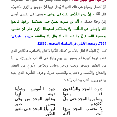
أنَّ أفضل وسيلةٍ هي تلك التي لا يُبذل فيها أيَّ مجهودٍ والرِّزق مكتوبٌ،
قال ﷺ:
إنَّ روح القُدُس نفث في روعي
يعني: في نفسي أوحى
إليّ وحيًا خفيفًا،
أنَّه لن تموت نفسٌ حتى تستكمل رزقها، فاتقوا
الله وأجملوا في الطَّلب، ولا يحملنَّكم استبطاءُ الرِّزق على أن تطلبوه
بمعصية الله، فإنَّ ما عند الله لا ينال إلا بطاعته
[رواه الطبراني:
7594، وصححه الألباني في السلسلة الصحيحة: 2866].
كما أنَّ الجنَّة لا تُنال بالأماني كذلك الدُّنيا لا تُنال بالأماني، فالتَّاجر الذي
عنده ثروةٌ كبيرةٌ لم يصبح بين يومٍ وليلةٍ في الغالب مليونيرًا،بل بدأ
من الصِّفر وسافر وتعب وتاجر وعانى وتعرَّض لأنواعٍ من الغِش
والخداع والنَّصب والاحتيال، واكتسب خبرةً، وعرف الشَّيء الذي يفيد
وينفع ويربح أكثر، وشاب رأسُه:
دنوت للمجد والسَّاعون
جهد النَّفوس وشدُّوا
قد بلغوا
دونه أزرا
وساوروا المجد حتى ملَّ
وعانق المجد من وفَّى
أكثرُهم
ومن صبر
لا تحسب المجد تمرًا
لن تبلُغَ المجدَ حتى تلعق
أنت آكلُه
الصَّبر