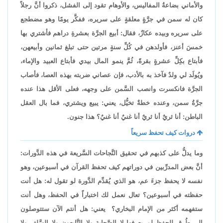
والأماني بضاعةُ المفاليس، والأوهام تقود إلى الفشل، ذكروا أنَّ رجلاً
كان له سمن في جرَّةٍ معلقةٍ على سريره، ففكَّر يومًا وهو مضطجع
على سريره وبيده عكازٌ، فقال: أبيع الجرَّة بعشرةِ دراهم فأشتري بها
خمسَ أعنز، فأولدهن في كُلِّ سنةٍ مرتين حتى تبلغ ثمانين وأبيعهن،
فأبتاع بكِلِّ عشرةٍ بقرةً، ثُمَّ ينمو المال بيدي فأبتاع العبيد والإماء،
ويُولَد لي ولدٌ فآخذ به بالأدب، فإن عصاني ضربته بهذه العصا، فأصاب
الجرَّة فانكسرت وانصب السَّمن على وجهه، فعلى الأقل هذا عنده
جرَّةُ سمن، وعنده خطةٌ تخيُّل، يعني: يبيع ويشتري، فما بال العقل
الباطن: أنا ثريٌ أنا ثريٌ أنا غنيٌ أنا غنيٌ؟ هذا جنون.
دروات كيف تحفظ سريعاً
وما يدلُّ على كذبهم في تحقيق النَّجاحات السَّريعة في هذه الدَّورات:
أنَّ بعض المدرِّبين في دوراتهم كيف تحفظ القرآن في أسبوعين، وهو
نفسه لا يحفظ جزءَ عم، هو الذي يُقدِّم الدَّورة لو تقول له: هل أنت
حفظته في أسبوعين؟ تعال نعمل لك اختباراً في الحفظ، وهل أنت
ستفهمه أكثر من الإمام البخاري؟ يعني: هل أنتم الآن ستتوصلون
إلى طُرقٍ للحفظ لم يعرفها لا الصَّحابة ولا التَّابعون ولا السَّلف ولا