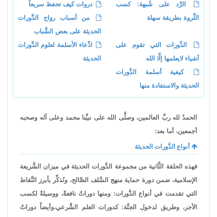
الرَّد على شُبهة: كسب
دروات كيف تحفظ سريعاً
الثَّروة بطريقة سهلة
من أسباب رواج الدَّورات
الحديثة على بعض الشَّباب
الدَّورات التي تقوم على
ادِّعاء الأسلمة لعلوم الدَّورات
أشياء لايعلمها إلَّا الله
الحديثة
كيفية أسلمة الدَّورات
الحديثة والاستفادة منها
الحمدُ لله ربِّ العالمين، وصلَّى الله على نبيِّنا محمد وعلى آله وصحبه
أجمعين، أما بعد:
أنواع الدَّورات الحديثة
فهذه الحلقة الثَّانية من مجموعة الدَّورات الحديثة في ميزان الشَّريعة
الإسلامية، ضمن دورة حماية منهج السَّلف الصَّالح، ونُذكِّر بأبرز النِّقاط
التي تقدمت في أنواع الدَّورات: ومنها دوراتٌ نافعةٌ، ووسيلةٌ لكسب
الأجر، وطريق لدخول الجنَّة: كدورات العلم الشَّرعي،وأيضاً دوراتٌ