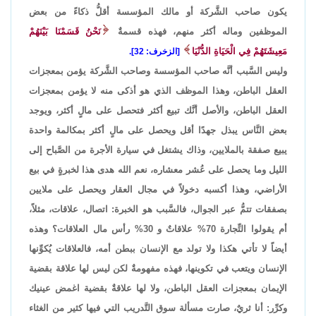
يكون صاحب الشَّركة أو مالك المؤسسة أقلُّ ذكاءً من بعض
الموظفين وماله أكثر منهم، فهذه قسمةٌ
نَحْنُ قَسَمْنَا بَيْنَهُمْ
مَعِيشَتَهُمْ فِي الْحَيَاةِ الدُّنْيَا
[الزخرف: 32].
وليس السَّبب أنَّه صاحب المؤسسة وصاحب الشَّركة يؤمن بمعجزات
العقل الباطن، وهذا الموظف الذي هو أذكى منه لا يؤمن بمعجزات
العقل الباطن، والأصل أنَّك تبيع أكثر فتحصل على مالٍ أكثر، ويوجد
بعض النَّاس يبذل جهدًا أقل ويحصل على مالٍ أكثر بمكالمة واحدة
يبيع صفقة بالملايين، وذاك يشتغل في سيارة الأجرة من الصَّباح إلى
الليل وما يحصل على عُشر معشاره، نعم الله هدى هذا لخبرةٍ في بيع
الأراضي، وهذا أكسبه دخولاً في مجال العقار ويحصل على ملايين
بصفقات تتمُّ عبر الجوال، فالسَّبب هو الخبرة: اتصال، علاقات، مثلاً،
أم يقولوا التِّجارة 70% علاقاتٌ و 30% رأس مال العلاقات؟ وهذه
أيضاً لا تأتي هكذا ولا تولد مع الإنسان ببطن أمه، فالعلاقات يُكوِّنها
الإنسان ويتعب في تكوينها، فهذه مفهومةٌ لكن ليس لها علاقة بقضية
الإيمان بمعجزات العقل الباطن، ولا لها علاقةٌ بقضية اغمض عينيك
وكرِّر: أنا ثريٌ، صارت مسألة سوق التَّدريب التي فيها كثير من الغثاء