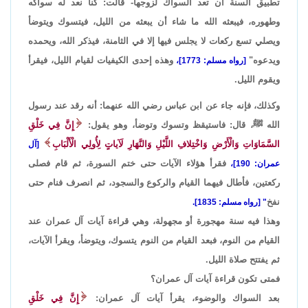
تطبيق السنة أن تعد السواك لزوجها- قالت: كنا نعد له سواكه
وطهوره، فيبعثه الله ما شاء أن يبعثه من الليل، فيتسوك ويتوضأ
ويصلي تسع ركعات لا يجلس فيها إلا في الثامنة، فيذكر الله، ويحمده
ويدعوه"
وهذه إحدى الكيفيات لقيام الليل، فيقرأ
[رواه مسلم: 1773]،
ويقوم الليل.
وكذلك، فإنه جاء عن ابن عباس رضي الله عنهما: أنه رقد عند رسول
الله ﷺ، قال: فاستيقظ وتسوك وتوضأ، وهو يقول:
إِنَّ فِي خَلْقِ
السَّمَاوَاتِ وَالْأَرْضِ وَاخْتِلافِ اللَّيْلِ وَالنَّهَارِ لَآياتٍ لِأُولِي الْأَلْبَابِ
[آل
فقرأ هؤلاء الآيات حتى ختم السورة، ثم قام فصلى
عمران: 190]،
ركعتين، فأطال فيهما القيام والركوع والسجود، ثم انصرف فنام حتى
نفخ
" [رواه مسلم: 1835].
وهذا فيه سنة مهجورة أو مجهولة، وهي قراءة آيات آل عمران عند
القيام من النوم، فبعد القيام من النوم يتسوك، ويتوضأ، ويقرأ الآيات،
ثم يفتتح صلاة الليل.
فمتى تكون قراءة آيات آل عمران؟
بعد السواك والوضوء، يقرأ آيات آل عمران:
إِنَّ فِي خَلْقِ