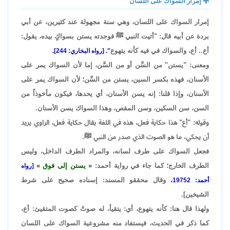
إمرار السواك على اللسان
إمرار السواك على اللسان، وهي سنة مجهولة عند كثيرين، عن أبي
بردة عن أبيه قال: "أتيت النبي ﷺ فوجدته يستن بسواكٍ بيده، يقول:
أع.. أع، والسواك في فيه كأنه يتهوع
". [رواه البخاري: 244].
ومعنى: "يستن" من السِّن أو من السَّن، إما لأن السواك يمر على
الأسنان، فهذه بكسر السين، يستن من السِّن؛ لأن السواك يمر على
الأسنان، وإذا قلنا: إنه يسن الأسنان، أي يحدها، فيكون مأخوذاً من
السن، سن السكين، وسن المقص، وهذا السواك يسن الأسنان.
وقوله: "أع" هذا حكاية فعل، هذه في اللغة يقال حكاية فعل، الراوي يريد
أن يحكي، ما هو الصوت الذي صدر من النبي ﷺ.
فجعل السواك على طرف لسانه، والمراد الطرف الداخل، وليس
الطرف الخارج؛ كما جاء في رواية أحمد:
يستن إلى فوق
[رواه
وقال محققو المسند: إسناده صحيح على شرط
أحمد: 19752،
الشيخين].
ولهذا قال هنا: كأنه يتهوع، أي: يتقيأ، له صوتٌ كصوت المتقيئ: أع،
كما ذكر في الحديث، فيستفاد منه مشروعية السواك على اللسان