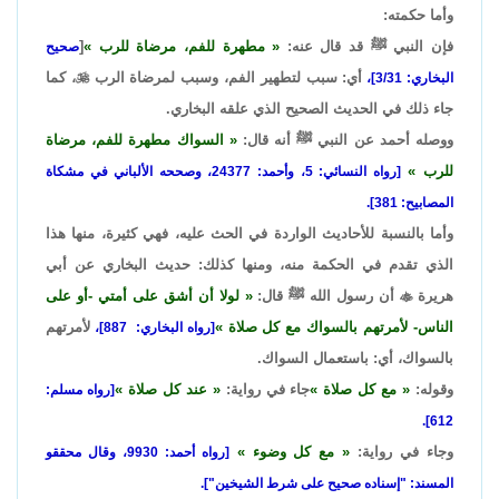
وأما حكمته:
فإن النبي ﷺ قد قال عنه:
مطهرة للفم، مرضاة للرب
[
صحيح
أي: سبب لتطهير الفم، وسبب لمرضاة الرب

، كما
البخاري: 3/31]،
جاء ذلك في الحديث الصحيح الذي علقه البخاري.
ووصله أحمد عن النبي ﷺ أنه قال:
السواك مطهرة للفم، مرضاة
للرب
[رواه النسائي: 5، وأحمد: 24377، وصححه الألباني في مشكاة
المصابيح: 381].
وأما بالنسبة للأحاديث الواردة في الحث عليه، فهي كثيرة، منها هذا
الذي تقدم في الحكمة منه، ومنها كذلك: حديث البخاري عن أبي
هريرة

أن رسول الله ﷺ قال:
لولا أن أشق على أمتي -أو على
الناس- لأمرتهم بالسواك مع كل صلاة
لأمرتهم
[رواه البخاري: 887]،
بالسواك، أي: باستعمال السواك.
وقوله:
مع كل صلاة
جاء في رواية:
عند كل صلاة
[رواه مسلم:
612].
وجاء في رواية:
مع كل وضوء
[رواه أحمد: 9930، وقال محققو
المسند: "إسناده صحيح على شرط الشيخين"].