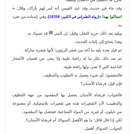
وقد جاء في حديث وفد عبد القيس أنه أمر لهم بأراك، وقال:
استاكوا بهذا
وفي إسناده من تفرد
[رواه الطبراني في الكبير: 18358]،
به.
ويليه بعد ذلك: جريد النخل، وقيل: إن النبي ﷺ قد تسوك به.
وهذا يحتاج إلى إثبات الحديث.
ثم قيل بعده يليه ما أخذ من شجر الزيتون؛ لأنها شجرة مباركة.
ثم بعد ذلك بكل ما له رائحة طيبة ولا يضر، من قضبان الأشجار
الناعمة التي لا تضر، ولها رائحة طيبة.
فالمقصود: أي شيء يحصل به التطييب والتنظيف.
فإن قيل: فرشاة الأسنان؟
فالجواب: فرشاة الأسنان يحصل بها المقصود من جهة التنظيف
والتطييب؛ لأن الشعيرات هذه هي شعيرات بلاستيكية، أو مصنوعة
من نايلون، أو غيره، من المواد الصناعية، فيحصل بها المقصود.
لكن إذا قال قائل: ما هو الأفضل السواك أم فرشاة الأسنان؟
الجواب: السواك أفضل.