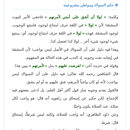
حكم السواك ومواطن مشروعيته
وكلمة:
لولا أن أشق على أمتي لأمرتهم
فانتفى الأمر لثبوت
المشقة؛ لأن
لولا
في اللغة حرف امتناع لوجود، فامتنع الوجوب،
لوجود المشقة، فهذه
لولا
في اللغة حرف امتناع لوجود، أي: يمتنع
شيء لوجود شيء آخر .. لولا كذا لحصل كذا.
وهذا فيه دليل على أن السواك في الأصل ليس بواجب؛ لأن المشقة
في إيجابه نفت وجوبه، إذ الندب في هذه الحالة هو المفهوم.
وقوله في حديث آخر:
لفرضت عليهم
بدل
لأمرتهم
يبين هذا.
قال الشافعي رحمه الله تعالى: فيه دليل على أن السواك ليس
بواجب؛ لأنه لو كان واجباً لأمرهم، شق عليهم به أو لم يشق.
فالقول بعدم وجوبه صار قول أكثر أهل العلم، بل ادعى بعضهم فيه
الإجماع، لكن حكي عن إسحاق بن راهويه أنه قال: هو واجب لكل
صلاة. عند الصلاة يكون واجبًا.
وعن داود الظاهري: أنه واجب للصلاة، ولكنه ليس شرطاً، إسحاق
قال: شرط.