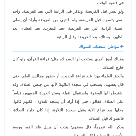
في قضية الوقت.
ولو نسي قبل الفريضة، وتذكر قبل الراتبة التي بعد الفريضة، واحد
نسي يتسوك قبل الفريضة، ولما انتهى من الفريضة وأراد أن يصلي
السنة الراتبة التي بعد الفريضة -بعد المغرب، بعد العشاء، بعد
الظهر- يستاك، بعد الفريضة وقبل الراتبة.
مواطن استحباب السواك
وهناك أمورٌ أخرى يستحب لها السواك، مثل: قراءة القرآن، ولو كان
خارج الصلاة.
وألحق العلماء بهذا عند قراءة الحديث، أو حضور مجالس العلم، حتى
قال بعضهم: يستحب في سجدة التلاوة؛ لأنها من جنس الصلاة، وقد
اشترطوا لها الوضوء، واستقبال القبلة، وستر العورة، الجمهور، قياساً
على الصلاة، فقالوا: حتى إذا أراد أن يسجد للتلاوة ، لكنهم قالوا:
محلها بعد فراغ الآية وقبل سجدة التلاوة، إذا كان خارج الصلاة،
فالسواك قبل الصلاة.
وذكر الله عموماً، قال بعضهم: يندب أن يزيل قلح الفم، ووسخ
الأسنان بالسواك لذكر الله تعالى.