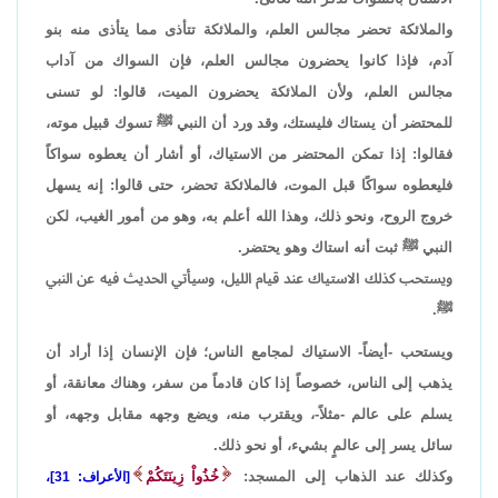
والملائكة تحضر مجالس العلم، والملائكة تتأذى مما يتأذى منه بنو
آدم، فإذا كانوا يحضرون مجالس العلم، فإن السواك من آداب
مجالس العلم، ولأن الملائكة يحضرون الميت، قالوا: لو تسنى
للمحتضر أن يستاك فليستك، وقد ورد أن النبي ﷺ تسوك قبيل موته،
فقالوا: إذا تمكن المحتضر من الاستياك، أو أشار أن يعطوه سواكاً
فليعطوه سواكًا قبل الموت، فالملائكة تحضر، حتى قالوا: إنه يسهل
خروج الروح، ونحو ذلك، وهذا الله أعلم به، وهو من أمور الغيب، لكن
النبي ﷺ ثبت أنه استاك وهو يحتضر.
ويستحب كذلك الاستياك عند قيام الليل، وسيأتي الحديث فيه عن النبي
ﷺ.
ويستحب -أيضاً- الاستياك لمجامع الناس؛ فإن الإنسان إذا أراد أن
يذهب إلى الناس، خصوصاً إذا كان قادماً من سفر، وهناك معانقة، أو
يسلم على عالم -مثلاً-، ويقترب منه، ويضع وجهه مقابل وجهه، أو
سائل يسر إلى عالمٍ بشيء، أو نحو ذلك.
وكذلك عند الذهاب إلى المسجد:
خُذُواْ زِينَتَكُمْ
[الأعراف: 31]،