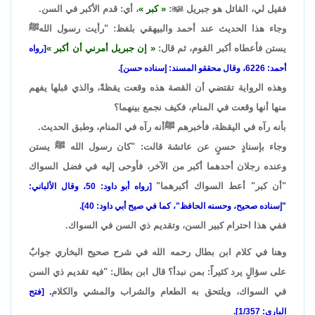
فقيل لي، القائل هو جبريل

:
كبر
، أي: قدم الأكبر في السن.
وجاء هذا الحديث عند أحمد والبيهقي بلفظ: "رأيت رسول اللهﷺ
يستن فأعطاه أكبر القوم، ثم قال:
إن جبريل أمرني أن أكبر
[رواه
أحمد: 6226، وقال محققو المسند: إسناده حسن].
وهذه الرواية تقتضي أن القصة هذه وقعت يقظةً، والذي قبلها يفهم
منها أنها وقعت في المنام، فكيف نجمع بينهما؟
بأنه رآه في اليقظة، فأخبرهم ﷺأنه رآه في المنام، وطبق الحديث.
وجاء بإسنادٍ حسنٍ عن عائشة قالت: "كان رسول الله ﷺ يستن
وعنده رجلان أحدهما أكبر من الآخر، فأوحى إليه في فضل السواك
"أن كبر" أعط السواك أكبرهما"
[رواه أبو داود: 50، وقال الألباني:
"إسناده صحيح، وحسنه الحافظ"، كما في صيح أبي داود: 40].
ففي هذا احترام كبير السن، وتقديم ذي السن في السواك.
وهنا في كلام ابن بطال رحمه الله في شرح صحيح البخاري جوابٌ
على سؤالٍ يرد كثيراً: بمن نبدأ؟ قال ابن بطال: "فيه تقديم ذي السن
في السواك، ويلتحق به الطعام والشراب والمشي والكلام
. [فتح
الباري: 1/357].