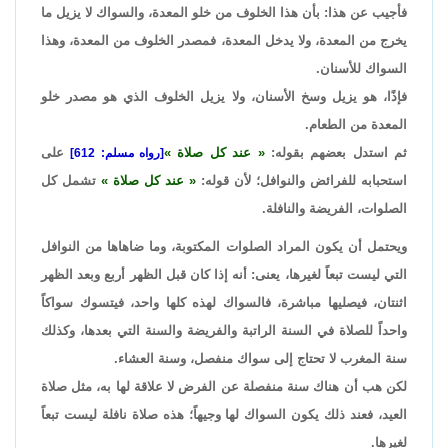
فأجيب عن هذا: بأن هذا الخلوف من خلو المعدة، والسواك لا يزيل ما
يخرج من المعدة، ولا يدخل المعدة، فمصدر الخلوف من المعدة، وهذا
السواك للأسنان.
فإذًا، هو يزيل وسخ الأسنان، ولا يزيل الخلوف الذي هو مصدر خلو
المعدة من الطعام.
ثم استدل بعضهم بقوله:
عند كل صلاة
على
[رواه مسلم: 612]
استحبابه للفرائض والنوافل؛ لأن قوله:
عند كل صلاة
تشمل كل
الصلوات، الفريضة والنافلة.
ويحتمل أن يكون المراد الصلوات المكتوبة، وما ضاهاها من النوافل
التي ليست تبعاً لغيرها، يعنى: أنه إذا كان قبل الظهر أربع وبعد الظهر
اثنتان، فيصليها مباشرة، فالسواك لهذه كلها واحد، فيتسوك سواكاً
واحداً للصلاة في السنة الراتبة والفريضة والسنة التي بعدها، وكذلك
سنة المغرب لا تحتاج إلى سواك منفصل، وسنة العشاء.
لكن هب أن هناك سنة منفصلة عن الفرض لا علاقة لها به، مثل صلاة
العيد، فعند ذلك يكون السواك لها وجيهاً؛ هذه صلاة نافلة ليست تبعاً
لغيرها.