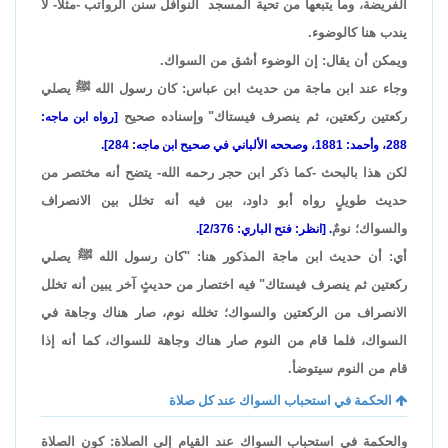
الفريضة، وما يتبعها من تحية المسجد النوافل سنن الرواتب -مثلاً- لا
يندب هنا كالوضوء.
ويمكن أن يقال: إن الوضوء أشق من السواك.
وجاء عند ابن ماجة من حديث ابن عباس: كان رسول الله ﷺ يصلي
ركعتين ركعتين، ثم ينصرف فيستاك" وإسناده صحيح
[رواه ابن ماجه:
288، وأحمد: 1881، وصححه الألباني في صحيح ابن ماجه: 284].
لكن هذا بالبحث -كما ذكر ابن حجر رحمه الله- يتضح أنه مختصر من
حديث طويلٍ رواه أبو داود، بين فيه أنه تخلل بين الانصراف
والسواك؛ نومٌ
. [انظر: فتح الباري: 2/376].
أي: أن حديث ابن ماجة المذكور هنا: "كان رسول الله ﷺ يصلي
ركعتين ثم ينصرف فيستاك" فيه اختصار من حديثٍ آخر يبين أنه تخلل
الانصراف من الركعتين والسواك؛ تخلله نوم، صار هناك وجاهة في
السواك، فلما قام من النوم صار هناك وجاهة للسواك، كما أنه إذا
قام من النوم سيتوضأ.
الحكمة في استحباب السواك عند كل صلاة
والحكمة في استحباب السواك عند القيام إلى الصلاة: كون الصلاة