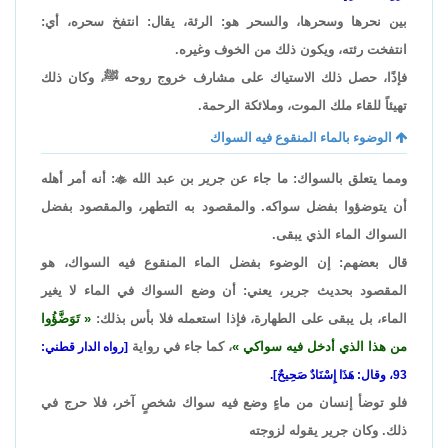
بين نحرها وسحرها، والسحر هو: الرئة، يقال: انتفخ سحره، أي:
انتفخت رئته، ويكون ذلك من الخوف وغيره.
فإذًا، حصل ذلك الاستياك على مشارف خروج روحه ﷺ، وكان ذلك
تهيئاً للقاء ملك الموت، وملائكة الرحمة.
الوضوء بالماء المنقوع فيه السواك
ومما يتعلق بالسواك: ما جاء عن جرير بن عبد الله

: أنه أمر أهله
أن يتوضؤوا بفضل سواكه. والمقصود به التطهر، والمقصود بفضل
السواك الماء الذي يبقى.
قال بعضهم: إن الوضوء بفضل الماء المنقوع فيه السواك، هو
المقصود بحديث جرير، يعني: أن وضع السواك في الماء لا يغير
الماء، بل يبقى على الطهارة، فإذا استعمله فلا بأس بذلك:
تَوَضَّؤُوا
من هذا الذي أدخل فيه سواكي
، كما جاء في رواية
[رواه الدار قطني:
93، وقال: هَذَا إِسْنَادٌ صَحِيحٌ].
فلو توضأ إنسان من ماءٍ وضع فيه سواك شخصٍ آخر، فلا حرج في
ذلك. وكان جرير يقوله لزوجته