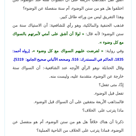
اختلفوا هل هو من سنن الوضوء، أم سنة منفصلة عن الوضوء؟
وهذا التفريق ليس من ورائه طائل كبير.
فذهب الحنفية والمالكية، وهو رأي للشافعية: أن الاستياك سنة من
سنن الوضوء؛ لأنه قال:
لولا أن أشق على أمتي لأمرتهم بالسواك
مع كل وضوء
.
وفي رواية:
لفرضت عليهم السواك مع كل وضوء
،
[رواه أحمد:
1835، الحاكم في المستدرك: 516، وصححه الألباني صحيح الجامع: 5319].
وقال الحنابلة -وهو الرأي الأوجه عند الشافعية-: أن السواك سنة
خارجة عن الوضوء، متقدمة عليه، وليست منه.
إذًا، متى تفعل؟
تفعل قبل الوضوء.
فالمذاهب الأربعة متفقين على أن السواك قبل الوضوء.
ماذا يترتب على الخلاف؟
ذكرنا أن هناك خلافاً هل هو من سنن الوضوء، أم هو منفصل عن
الوضوء، فماذا يترتب على الخلاف من الناحية العملية؟