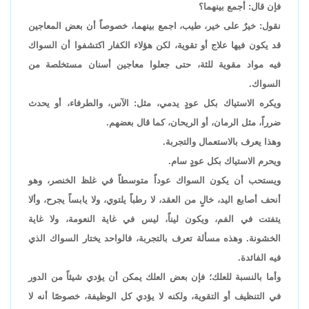
فإن قال: أجمع بينهما؟
نقول: خيرٌ على خير، طيب، اجمع بينهما، خصوصاً أن بعض المعاجين
قد يكون فيها علاج أو تقوية، لكن هؤلاء الكفار اكتشفوا أن السواك
فيه مواد مقوية للثة، حتى جعلوا معاجين أسنان مستخلصة من
السواك.
ويكره الاستياك بكل عودٍ يدمي، مثل: الآس، والطرفاء، أو يحدث
ضرراً، مثل الرمان، أو الريحان، كما قال بعضهم.
وهذا يعرف بالاستعمال والتجربة.
ويحرم الاستياك بكل عودٍ سام.
ويستحب أن يكون السواك عوداً متوسطاً في غلظ الخنصر، وهو
أنحف أصابع اليد، خالٍ من العقد، لا رطباً يلتوي، ولا يابساً يجرح، وألا
يتفتت في الفم، ويكون ليناً، ليس في غاية النعومة، ولا غاية
الخشونة. وهذه مسألة تعرف بالتجربة، فالواحد يختار السواك الذي
فيه الفائدة.
وأما بالنسبة للعلك؛ فإن بعض العلك يمكن أن يؤدي شيئاً من الدور
في التنظيف أو التقوية، ولكنه لا يؤدي كل الوظيفة، خصوصًا أنه لا