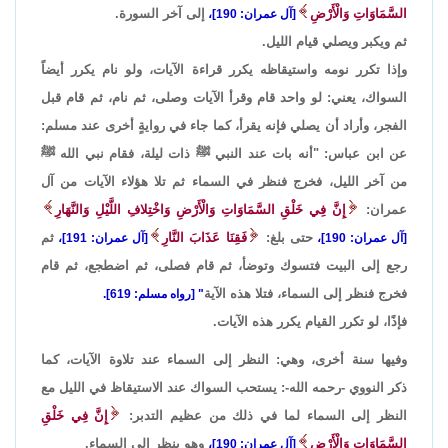
السَّمَاوَاتِ وَالْأَرْضِ
إلى آخر السورة.
[آل عمران: 190]،
ثم ويكبر ويصلي قيام الليل.
وإذا تكرر نومه واستيقاظه يكرر قراءة الآيات، ولو نام يكرر أيضاً
السواك، يعني: لو واحد قام وقرأ الآيات وصلى، ثم نام، ثم قام قبل
الفجر، وأراد أن يصلي فإنه يقرأ، كما جاء في روايةٍ أخرى عند مسلم:
عن ابن عباس: "أنه بات عند النبي ﷺ ذات ليلة، فقام نبي الله ﷺ
من آخر الليل، فخرج فنظر في السماء ثم تلا هؤلاء الآيات من آل
عمران:
إِنَّ فِي خَلْقِ السَّمَاوَاتِ وَالْأَرْضِ وَاخْتِلافِ اللَّيْلِ وَالنَّهَارِ
حتى بلغ:
فَقِنَا عَذَابَ النَّارِ
ثم
[آل عمران: 190]،
[آل عمران: 191]،
رجع إلى البيت فتسوك وتوضأ، ثم قام فصلى، ثم اضطجع، ثم قام
فخرج فنظر إلى السماء، فتلا هذه الآية
" [رواه مسلم: 619].
فإذًا، لو تكرر القيام يكرر هذه الآيات.
وفيها سنة أخرى، وهي: النظر إلى السماء عند تلاوة الآيات، كما
ذكر النووي -رحمه الله-: يستحب السواك عند الاستيقاظ في الليل مع
النظر إلى السماء لما في ذلك من عظيم التدبر:
إِنَّ فِي خَلْقِ
السَّمَاوَاتِ وَالْأَرْضِ
وهو ينظر إلى السماء.
[آل عمران: 190]،