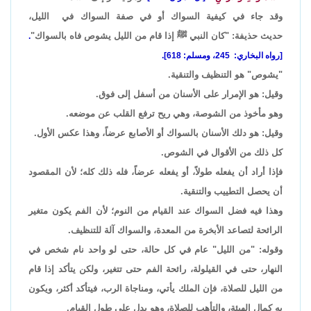
وقد جاء في كيفية السواك أو في صفة السواك في الليل،
حديث حذيفة: "كان النبي ﷺ إذا قام من الليل يشوص فاه بالسواك"
.
[رواه البخاري: 245، ومسلم: 618].
"يشوص" هو التنظيف والتنقية.
وقيل: هو الإمرار على الأسنان من أسفل إلى فوق.
وهو مأخوذ من الشوصة، وهي ريح ترفع القلب عن موضعه.
وقيل: هو دلك الأسنان بالسواك أو الأصابع عرضاً، وهذا عكس الأول.
كل ذلك من الأقوال في الشوص.
فإذا أراد أن يفعله طولاً، أو يفعله عرضاً، فله ذلك كله؛ لأن المقصود
أن يحصل التطييب والتنقية.
وهذا فيه فضل السواك عند القيام من النوم؛ لأن الفم يكون متغير
الرائحة لتصاعد الأبخرة من المعدة، والسواك آلة للتنظيف.
وقوله: "من الليل" عام في كل حالة، حتى لو واحد نام شخص في
النهار، حتى في القيلولة، رائحة الفم حتى تتغير، ولكن يتأكد إذا قام
من الليل للصلاة، فإن الملك يأتي، ومناجاة الرب، فيتأكد أكثر، ويكون
به كمال الهيئة، والتأهب للصلاة، وهو يدل على طول القيام.