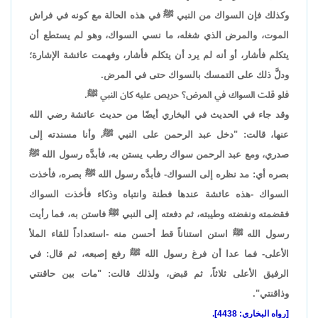
وكذلك فإن السواك من النبي ﷺ في هذه الحالة مع كونه في فراش
الموت، والمرض الذي شغله، ما نسي السواك، وهو لم يستطع أن
يتكلم فأشار، أو أنه لم يرد أن يتكلم فأشار، وفهمت عائشة الإشارة؛
ودلَّ ذلك على التمسك بالسواك حتى في المرض.
فلو قلت السواك في المرض؟ حريص عليه كان النبي ﷺ.
وقد جاء في الحديث في البخاري أيضًا من حديث عائشة رضي الله
عنها، قالت: "دخل عبد الرحمن على النبي ﷺ، وأنا مسندته إلى
صدري، ومع عبد الرحمن سواك رطب يستن به، فأبدَّه رسول الله ﷺ
بصره أي: مد نظره إلى السواك- فأبدَّه رسول الله ﷺ بصره، فأخذت
السواك -هذه عائشة عندها فطنة وانتباه وذكاء فأخذت السواك
فقضمته ونفضته وطيبته، ثم دفعته إلى النبي ﷺ فاستن به، فما رأيت
رسول الله ﷺ استن استناناً قط أحسن منه -استعداداً للقاء الملأ
الأعلى- فما عدا أن فرغ رسول الله ﷺ رفع إصبعه، ثم قال: في
الرفيق الأعلى ثلاثاً، ثم قبض، ولذلك قالت: "مات بين حاقنتي
وذاقنتي".
[رواه البخاري: 4438].