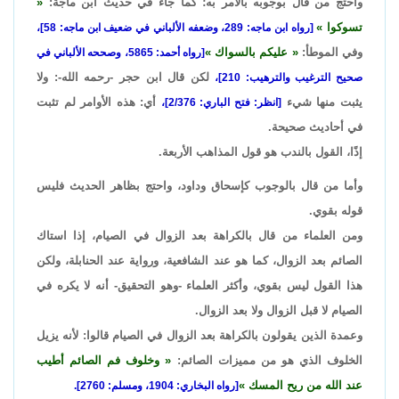
واحتج من قال بوجوبه بالأمر به؛ كما جاء في حديث ابن ماجة:
تسوكوا
[رواه ابن ماجه: 289، وضعفه الألباني في ضعيف ابن ماجه: 58]،
وفي الموطأ:
عليكم بالسواك
[رواه أحمد: 5865، وصححه الألباني في
لكن قال ابن حجر -رحمه الله-: ولا
صحيح الترغيب والترهيب: 210]،
يثبت منها شيء
أي: هذه الأوامر لم تثبت
[انظر: فتح الباري: 2/376]،
في أحاديث صحيحة.
إذًا، القول بالندب هو قول المذاهب الأربعة.
وأما من قال بالوجوب كإسحاق وداود، واحتج بظاهر الحديث فليس
قوله بقوي.
ومن العلماء من قال بالكراهة بعد الزوال في الصيام، إذا استاك
الصائم بعد الزوال، كما هو عند الشافعية، ورواية عند الحنابلة، ولكن
هذا القول ليس بقوي، وأكثر العلماء -وهو التحقيق- أنه لا يكره في
الصيام لا قبل الزوال ولا بعد الزوال.
وعمدة الذين يقولون بالكراهة بعد الزوال في الصيام قالوا: لأنه يزيل
الخلوف الذي هو من مميزات الصائم:
وخلوف فم الصائم أطيب
عند الله من ريح المسك
[رواه البخاري: 1904، ومسلم: 2760].