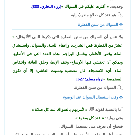
وحديث:
أكثرت عليكم في السواك
[رواه البخاري: 888].
إذاً، هو عند كل صلاةٍ مندوبٌ إليه.
السواك من سنن الفطرة
ولا ننس أن السواك من سنن الفطرة التي ذكرها النبي ﷺ وقال:
عشرٌ من الفطرة: قص الشارب، وإعفاء اللحية، والسواك، واستنشاق
الماء، وقص الأظفار، وغسل البراجم -هذه العقد التي في الأصابع،
ويمكن أن تحتشي فيها الأوساخ- ونتف الإبط، وحلق العانة، وانتقاص
الماء -أي: الاستنجاء- قال مصعب: ونسيت العاشرة إلا أن تكون
المضمضة
[رواه مسلم: 627].
إذاً، السواك من سنن الفطرة.
وقت استعمال السواك عند الوضوء
أما بالنسبة لقوله ﷺ:
لأمرتهم بالسواك عند كل صلاة
.
وفي رواية:
عند كل وضوء
.
فنحتاج أن نعرف متى يستعمل السواك.
اتفق أهل المذاهب الأربعة على أن السواك سنة عند الوضوء، لكن