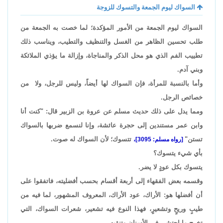
السواك ليوم الجمعة والتسوك للزوجة
السواك ليوم الجمعة من الأمور المؤكدة؛ لما خصت به الجمعة من
طلب تحسين الظاهر من الغسل والتنظيف والتطيب، ويناسب ذلك
تطييب الفم الذي هو محل الذكر والمناجاة، وإزالة ما يؤذي الملائكة
وبني آدم.
وأما بالنسبة للمرأة، فإن السواك لها أيضاً، وليس للرجل، ولا من
خصائص الرجل.
ومما يدل على ذلك حديث مسلم عن عروة بن الزبير قال: "كنت أنا
وابن عمر مستندين إلى حجرة عائشة، وإنا لنسمع ضربها بالسواك
تستن"
تتسوك؛ لأن السواك له صوت.
[رواه مسلم: 3095]،
بأي شيء يتسوك؟
يتسوك بكل عودٍ لا يضر.
وقسمه بعض الفقهاء إلى أربعة أقسام بحسب أفضليته، فاتفقوا على
أن أفضلها هو: الأراك، عود الأراك، المعروف المشهور، لما فيه من
طيبٍ وريحٍ وتشعيرٍ، فهذا النوع فيه تشعير، شعرات السواك، التي
تخرج ما احتشى في الأسنان وتنقيه.