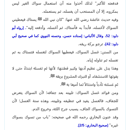
فدفعته للأكبر" لذلك أخذوا منه أن استعمال سواك الغير ليس
بمكروه، إلا أن المستحب أن يغسله، ثم يستعمله.
وفيه حديث عائشة رضي الله عنها: "كان نبي الله ﷺ يستاك فيعطيني
السواك لأغسله، فأبدأ به فأستاك، ثم أغسله، وأدفعه إليه"
. [رواه أبو
داود: 52، وقال الألباني: إسناده حسن، وحسنه النووي كما في صحيح أبي
ترجو بركة ريقه.
داود: 42]،
من السنن: غسل السواك، فيعطيها السواك لتغسله فتستاك به ثم
تغسله ثم تناوله إياه.
وهذا يدل على عظيم أدبها وكبير فطنتها؛ لأنها لم تغسله ابتداءً حتى لا
يفوتها الاستشفاء، أو التبرك المشروع بريقه ﷺ.
ثم غسلته تأدباً وامتثالاً لما أمرها به ﷺ.
ومن فوائد غسل السواك: تليينه بعد جفافه؛ لأن السواك يتعرض
للجفاف، فالغسل يفيد في تنظيفه وتليينه، وهذه سنة الغسل؛ لأن
التسوك بالسواك الجاف، يسبب جرح اللثة، وخروج الدم.
وقد عنون البخاري رحمه الله في صحيحه: "باب من تسوك بسواك
غيره"
[صحيح البخاري: 2/5].