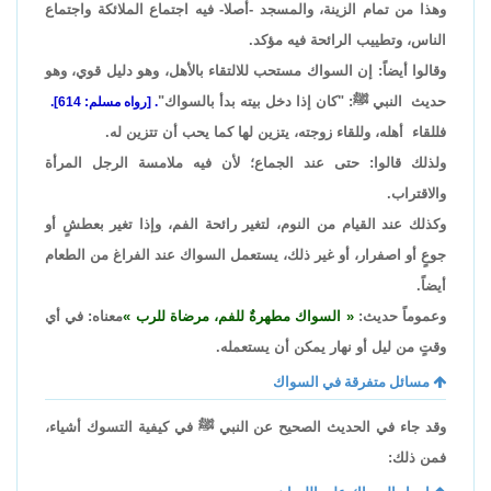
وهذا من تمام الزينة، والمسجد -أصلا- فيه اجتماع الملائكة واجتماع
الناس، وتطييب الرائحة فيه مؤكد.
وقالوا أيضاً: إن السواك مستحب للالتقاء بالأهل، وهو دليل قوي، وهو
حديث النبي ﷺ: "كان إذا دخل بيته بدأ بالسواك"
. [رواه مسلم: 614].
فللقاء أهله، وللقاء زوجته، يتزين لها كما يحب أن تتزين له.
ولذلك قالوا: حتى عند الجماع؛ لأن فيه ملامسة الرجل المرأة
والاقتراب.
وكذلك عند القيام من النوم، لتغير رائحة الفم، وإذا تغير بعطشٍ أو
جوعٍ أو اصفرار، أو غير ذلك، يستعمل السواك عند الفراغ من الطعام
أيضاً.
وعموماً حديث:
السواك مطهرةٌ للفم، مرضاة للرب
معناه: في أي
وقتٍ من ليل أو نهار يمكن أن يستعمله.
مسائل متفرقة في السواك
وقد جاء في الحديث الصحيح عن النبي ﷺ في كيفية التسوك أشياء،
فمن ذلك: