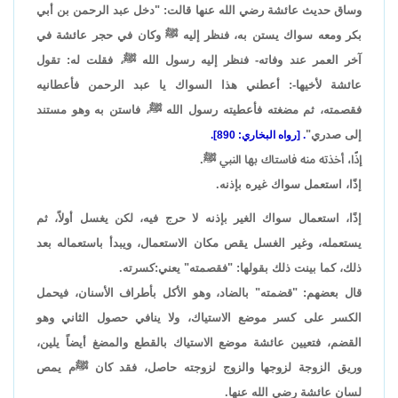
وساق حديث عائشة رضي الله عنها قالت: "دخل عبد الرحمن بن أبي
بكر ومعه سواك يستن به، فنظر إليه ﷺ وكان في حجر عائشة في
آخر العمر عند وفاته- فنظر إليه رسول الله ﷺ، فقلت له: تقول
عائشة لأخيها-: أعطني هذا السواك يا عبد الرحمن فأعطانيه
فقصمته، ثم مضغته فأعطيته رسول الله ﷺ، فاستن به وهو مستند
إلى صدري"
. [رواه البخاري: 890].
إذًا، أخذته منه فاستاك بها النبي ﷺ.
إذًا، استعمل سواك غيره بإذنه.
إذًا، استعمال سواك الغير بإذنه لا حرج فيه، لكن يغسل أولاً، ثم
يستعمله، وغير الغسل يقص مكان الاستعمال، ويبدأ باستعماله بعد
ذلك، كما بينت ذلك بقولها: "فقصمته" يعني:كسرته.
قال بعضهم: "قضمته" بالضاد، وهو الأكل بأطراف الأسنان، فيحمل
الكسر على كسر موضع الاستياك، ولا ينافي حصول الثاني وهو
القضم، فتعيين عائشة موضع الاستياك بالقطع والمضغ أيضاً يلين،
وريق الزوجة لزوجها والزوج لزوجته حاصل، فقد كان ﷺم يمص
لسان عائشة رضي الله عنها.