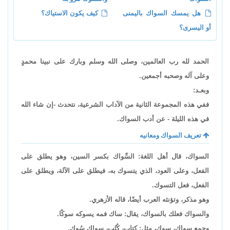
هل يمسك السواك باليمنى
كيف يكون الاستياك؟
أو اليسرى؟
الحمد لله رب العالمين، وصلى الله وسلم وبارك على نبينا محمدٍ
وعلى آله وصحبه أجمعين.
وبعـد:
ففي هذه المجموعة الثانية من الآداب الشرعية، نتحدث -إن شاء الله
في هذه الليلة - عن أدب السواك.
تعريف السواك ومعانيه
السواك، قال أهل اللغة: السِّواك بكسر السين، وهو يطلق على
الفعل، وعلى العود، الذي يتسوك به، فيطلق على الآلة، ويطلق على
الفعل، فعل التسوك.
وهو مذكر، وتؤنثه العرب أيضًا، قاله الأزهري.
والسواك فعلك بالسواك، يقال: ساك فمه يسوكه سوكًا.
وجمع سواك، سوك، مثل: كتاب، كُتُب، سواك سُوك.