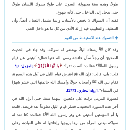
طولاً، وهذه سنة مجهولة، السوك على طولا يسوك اللسان طولاً،
حتى يدخل إلى الداخل، حتى كأنه يتهوع.
ففيه أن السواك لا يختص بالأسنان، وإنما يشمل اللسان أيضاً، وأن
التنظيف والتطييب فيه إزالة الأذى من كل ما هو داخل الفم.
التسوك عند الاستيقاظ من النوم
وقد كان ﷺ يستاك ليلاً، ويحضر له سواكه، وقد جاء في الحديث
الصحيح: أن رجلاً سأل عائشة رضي الله عنها فقال: أنبئيني عن قيام
رسول اللهﷺ؟ فقالت: ألست تقرأ:
يَا أَيُّهَا الْمُزَّمِّلُ
[المزمل: 1]؟
قلت: بلى، قالت: فإن الله

افترض قيام الليل في أول هذه السورة،
فقام نبي الله ﷺ وأصحابه حولاً، وأمسك الله خاتمتها اثني عشر شهرًا
في السماء"
. [رواه البخاري: 1773].
فسورة المزمل نزلت على دفعتين، بينهما سنة، حتى أنزل الله في
آخر هذه السورة التخفيف، فصار قيام الليل تطوعاً بعد فريضة، قلت:
يا أم المؤمنين أنبئيني عن وتر رسول الله ﷺ؟ فقالت: كنا نعد له
سواكه -يعني المرأة من برها بزوجها وإعانتها له على العبادة، وعلى