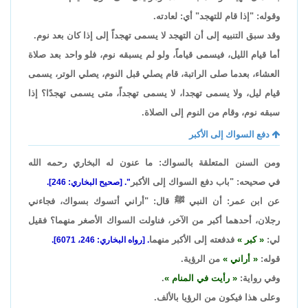
وقوله: "إذا قام للتهجد" أي: لعادته.
وقد سبق التنبيه إلى أن التهجد لا يسمى تهجداً إلى إذا كان بعد نوم.
أما قيام الليل، فيسمى قياماً، ولو لم يسبقه نوم، فلو واحد بعد صلاة
العشاء، بعدما صلى الراتبة، قام يصلي قبل النوم، يصلي الوتر، يسمى
قيام ليل، ولا يسمى تهجدا، لا يسمى تهجداً، متى يسمى تهجدًا؟ إذا
سبقه نوم، وقام من النوم إلى الصلاة.
دفع السواك إلى الأكبر
ومن السنن المتعلقة بالسواك: ما عنون له البخاري رحمه الله
في صحيحه: "باب دفع السواك إلى الأكبر
". [صحيح البخاري: 246].
عن ابن عمر: أن النبي ﷺ قال: "أراني أتسوك بسواك، فجاءني
رجلان، أحدهما أكبر من الآخر، فناولت السواك الأصغر منهما؟ فقيل
لي:
كبر
فدفعته إلى الأكبر منهما
. [رواه البخاري: 246، 6071].
قوله:
أراني
من الرؤية.
وفي رواية:
رأيت في المنام
.
وعلى هذا فيكون من الرؤيا بالألف.