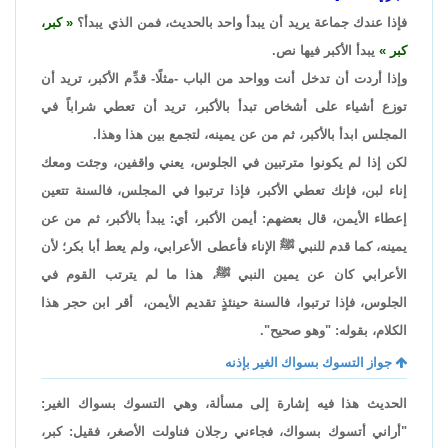
فإذا عندك جماعة يريد أن يبدأ واحد بالحديث، فمن الذي يبدأ؟
كبر،
كبر
يبدأ الأكبر فيها نص.
وإذا أردت أن تدخل أنت وواحد من الباب -مثلًا- قدِّم الأكبر، تريد أن
توزع أشياء على أشخاص تبدأ بالأكبر، تريد أن تعطي شراباً في
المجلس ابدأ بالأكبر، ثم من عن يمينه، لتجمع بين هذا وهذا.
لكن إذا لم يكونوا مترتبين في الجلوس، يعني واقفين، وجئت ومعك
إناء لبن، فإنك تعطي الأكبر، فإذا ترتبوا في المجلس، فالسنة تتعين
إعطاء الأيمن، قال بعضهم: أيمن الأكبر، أي: يبدأ بالأكبر، ثم من عن
يمينه، كما قدم للنبي ﷺ الإناء فأعطى الأعرابي، ولم يعط أبا بكر؛ لأن
الأعرابي كان عن يمين النبي ﷺ، هذا ما لم يترتب القوم في
الجلوس، فإذا ترتبوا، فالسنة حينئذٍ تقديم الأيمن، أقر ابن حجر هذا
الكلام، بقوله: "وهو صحيح".
جواز التسوك بسواك الغير بإذنه
الحديث هذا فيه إشارة إلى مسألة، وهي التسوك بسواك الغير:
"أراني أتسوك بسواك، فجاءني رجلان فناولت الأصغر، فقيل: كبر،