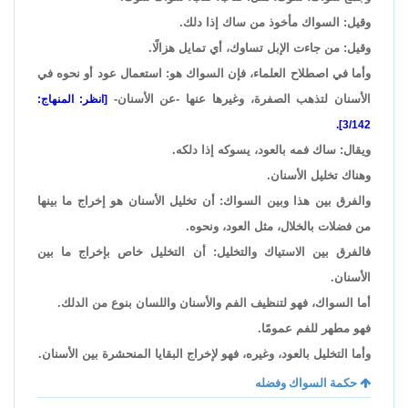
وقيل: السواك مأخوذ من ساك إذا دلك.
وقيل: من جاءت الإبل تساوك، أي تمايل هزالًا.
وأما في اصطلاح العلماء، فإن السواك هو: استعمال عود أو نحوه في
الأسنان لتذهب الصفرة، وغيرها عنها -عن الأسنان-
[انظر: المنهاج:
3/142].
ويقال: ساك فمه بالعود، يسوكه إذا دلكه.
وهناك تخليل الأسنان.
والفرق بين هذا وبين السواك: أن تخليل الأسنان هو إخراج ما بينها
من فضلات بالخلال، مثل العود، ونحوه.
فالفرق بين الاستياك والتخليل: أن التخليل خاص بإخراج ما بين
الأسنان.
أما السواك، فهو لتنظيف الفم والأسنان واللسان بنوع من الدلك.
فهو مطهر للفم عمومًا.
وأما التخليل بالعود، وغيره، فهو لإخراج البقايا المنحشرة بين الأسنان.
حكمة السواك وفضله