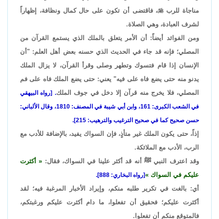
مناجاة للرب

، فاقتضى أن تكون على حال كمال ونظافة، إظهاراً
لشرف العبادة، وهي الصلاة.
ومن الفوائد أيضاً: أن الأمر يتعلق بالملك الذي يستمع القرآن من
المصلي؛ فإنه قد جاء في الحديث الذي حسنه بعض أهل العلم: "أن
الإنسان إذا قام فتسوك وتطهر وصلى وقرأ القرآن، لا يزال الملك
يدنو منه حتى يضع فاه على فيه" يعني: حتى يضع الملك فاه على فم
المصلي، فلا يخرج منه قرآن إلا دخل في جوف الملك
. [رواه البيهقي
في الشعب الكبرى: 161، وابن أبي شيبة في المصنف: 1810، وقال الألباني:
حسن صحيح كما في صحيح الترغيب والترهيب: 215].
إذاً، حتى يكون الملك غير متأذٍ، فإن السواك يفيد، بالإضافة للأدب مع
الرب، الأدب مع الملائكة.
وقد اعترف النبي ﷺ أنه قد أكثر علينا في السواك، فقال:
أكثرت
عليكم في السواك
[رواه البخاري: 888].
أي: بالغت في تكرير طلبه منكم، وإيراد الأخبار المرغبة فيه؛ لقد
أكثرت عليكم؛ فحقيق أن تفعلوا، ما دام أكثرت عليكم ورغبتكم،
فالمتوقع منكم أن تفعلوا.