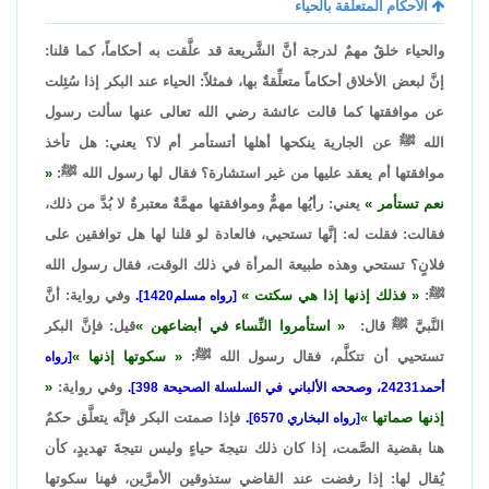
الأحكام المتعلِّقة بالحياء
والحياء خلقٌ مهمٌ لدرجة أنَّ الشَّريعة قد علَّقت به أحكاماً، كما قلنا:
إنَّ لبعض الأخلاق أحكاماً متعلِّقةٌ بها، فمثلاً: الحياء عند البكر إذا سُئِلت
عن موافقتها كما قالت عائشة رضي الله تعالى عنها سألت رسول
الله ﷺ عن الجارية ينكحها أهلها أتستأمر أم لا؟ يعني: هل تأخذ
موافقتها أم يعقد عليها من غير استشارة؟ فقال لها رسول الله ﷺ:
نعم تستأمر
يعني: رأيُها مهمٌّ وموافقتها مهمَّةٌ معتبرةٌ لا بُدَّ من ذلك،
فقالت: فقلت له: إنَّها تستحيي، فالعادة لو قلنا لها هل توافقين على
فلانٍ؟ تستحي وهذه طبيعة المرأة في ذلك الوقت، فقال رسول الله
ﷺ:
فذلك إذنها إذا هي سكتت
وفي رواية: أنَّ
[رواه مسلم1420].
النَّبيَّ ﷺ قال:
استأمروا النِّساء في أبضاعهن
قيل: فإنَّ البكر
تستحيي أن تتكلَّم، فقال رسول الله ﷺ:
سكوتها إذنها
[رواه
وفي رواية:
أحمد24231، وصححه الألباني في السلسلة الصحيحة 398].
إذنها صماتها
فإذا صمتت البكر فإنَّه يتعلَّق حكمٌ
[رواه البخاري 6570].
هنا بقضية الصَّمت، إذا كان ذلك نتيجةَ حياءٍ وليس نتيجةَ تهديدٍ، كأن
يُقال لها: إذا رفضت عند القاضي ستذوقين الأمرَّين، فهنا سكوتها