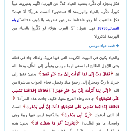
فكرَّ بمجرَّد أن ذكَّره بقضية الحياء، كفَّ عن الهرب؛ لأنَّهم يعتبرونه عيباً
كبيراً، ذكَّره بالحياء والهزيمة: ألا تستحيي؟ ألست عربياً؟ ألا تثبت؟
فكرَّ فالتقيت أنا وهو فاختلفنا ضربتين فضربته بالسَّيف فقتلته"
[رواه
فهل تقول: أنَّ العرب هؤلاء لو ذُكِّروا بالحياء من
النسائي8730].
الهزيمة لذكروا؟
قصة حياء موسى
والحياء يكون في البيوت الكريمة التي فيها تربيةٌ، ولذلك جاء في قصَّة
بنتي الرَّجل الصَّالح لما سقى لهما موسى وتولَّى إلى الظِّل، ودعا الله

فَقَالَ رَبِّ إِنِّي لِمَا أَنْزَلْتَ إِلَيَّ مِنْ خَيْرٍ فَقِيرٌ
يعني: فقيرٌ إلى
خيرك يا ربِّ ومحتاجٌ إلى رحمةٍ منك وفضلٍ، فجاء الجواب مباشرةً من
الله
إِنِّي لِمَا أَنْزَلْتَ إِلَيَّ مِنْ خَيْرٍ فَقِيرٌ
۝
فَجَاءَتْهُ إِحْدَاهُمَا تَمْشِي
عَلَى اسْتِحْيَاءٍ
جاءت وجاء الفرج معها، فكيف جاءت هذه المرأة؟
فَجَاءَتْهُ إِحْدَاهُمَا تَمْشِي عَلَى اسْتِحْيَاءٍ قَالَتْ إِنَّ أَبِي يَدْعُوكَ
لستُ
أنا التي أدعوك
إِنَّ أَبِي يَدْعُوكَ
والدَّعوة ليس فيها ريبةٌ وهي
واضحةٌ، ما هو السَّبب؟
لِيَجْزِيَكَ أَجْرَ مَا سَقَيْتَ لَنَا
يعني: هذه