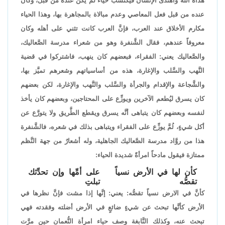
هداه الله واهتدى الإنسان فيكتسب حياءً لم يكن عنده من قبل، وكان
عنده من قبل فعل المعاصي وعدم مبالاة بالمجاهرة بها، وهذا الحياء
مكارم الأخلاق عند العرب، فإنَّ العرب كانت تثني على أهله وكان
معروفاً عندهم، فقال الشَّنفرة وهو من شعراء مدرسة الصَّعاليك،
والصَّعاليك يعني: الفقراء، فبعضهم كان ينهب، فاشتركوا في قضية
النَّهب والسَّلب والإغارة، هذه من أساسياتهم وشعرهم تميَّز بها،
والشَّجاعة والإقدام والجرأة والسَّلب والنَّهب والإغارة، لكن بعضهم
كان يسرق ليُطعم الآخرين ويوزِّع على المحتاجين، وبعضهم كان يأخذ
لنفسه وبعضهم كان يتباهى أنَّه يسرق ويقطع الطَّريق ولا يتورَّع عن
أكل شيءٍ، ثُمَّ يوزِّع على الفقراء ويتباهى بذلك في شعره، فالشَّنفرة
هذا من روَّاد مدرسة الصَّعاليك الجاهلية، وله أشعارٌ من جهة النَّظم
ممتازة فيقول مادحاً امرأةً شديدة الحياء:
كأن لها في الأرض نسياً
على أمِّها وإن تحدِّثك
تقصُّه
تبلتِ
كأنَّ في الارض نسياً تقصُّه: يعني: إنَّها إذا مشت فإنَّ نظرها في
الأرض كأنَّها تبحث عن شيءٍ ضائعٍ في الأرض أضلته وفقدته فهي
تبحث عنه، وكذلك النَّابغة وصف حياء امرأة النُّعمان حين مرَّت