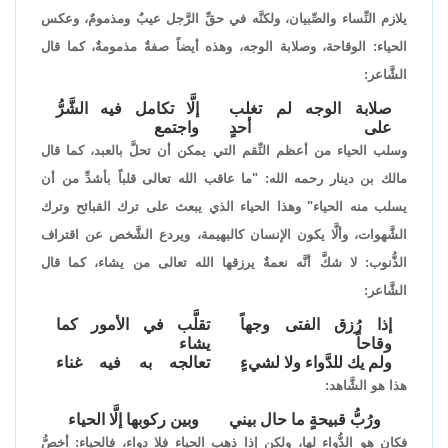
يلازم النِّساء والصِّبيان، ولكنَّه في حقِّ الرَّجل عيبٌ ومذمومٌ، وعكس
الحياء: الوقاحة، وصلابة الوجه، وهذه أيضاً صفةٌ مذمومةٌ، كما قال
الشَّاعر:
صلابة الوجه لم تغلب
إلَّا تكامل فيه الشَّرُّ
على أحدٍ
واجتمع
وسلب الحياء من أعظم النِّقم التي يمكن أن تحلَّ بالعبد، كما قال
مالك بن دينار رحمه الله: "ما عاقب الله تعالى قلباً بأشدِّ من أن
يسلب منه الحياء" وهذا الحياء الذي يبعث على ترك القبائح وترك
الشَّهوات، وألَّا يكون الإنسان كالبهيمة، ويردع الشَّخص عن اقتراف
الذُّنوب: لا شكَّ أنَّه نعمةٌ يرزقها الله تعالى من يشاء، كما قال
الشَّاعر:
إذا رُزق الفتى وجهاً
تقلَّب في الأمور كما
وقاحاً
يشاء
ولم يك للدَّواء ولا لشيءٍ
تعالجه به فيه غناء
هذا هو الشَّاهد:
ورُبُّ قبيحةٍ ما حال بيني
وبين ركوبها إلَّا الحياء
فكان هو الدُّواء لها، ولكن إذا ذهب الحياء فلا دواء، فالحياء: أخصُّ