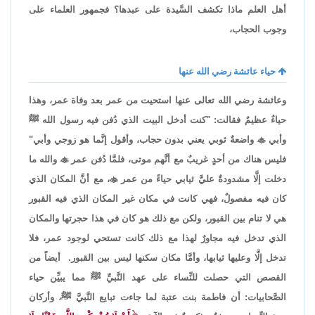
أهل العلم ماذا تكشف السَّيدة على عبدها؟ فجمهور العلماء على
وجوب الحجاب،
حياء عائشة رضي الله عنها
وعائشة رضي الله تعالى عنها استحيت من عمر بعد وفاة عمر، وهذا
حياءٌ عظيمٌ فقالت: "كنت أدخل البيت الذي دُفن فيه رسول الله ﷺ
وأبي

واضعةٌ ثوبي يعني بدون حجاب، وأقول إنَّما هو زوجي وأبي"
فليس هناك من أحدٍ غريبٌ مع أنَّهم موتى، فلمَّا دُفن عمر

والله ما
دخلت إلَّا مشدودةٌ عليَّ ثيابي حياءً من عمر

، مع أنَّ المكان الذي
كان فيه مفصولٌ، فهي كانت في مكان غير المكان الذي فيه القبور
هي لا تنام بين القبور، ولكن مع ذلك هو كان في هذا حجرتها والمكان
الذي تدخل فيه مجاورٌ لهذا مع ذلك كانت تستحي لوجود عمر، فلا
تدخل إلَّا وعليها ثيابها، وأمَّا مكان سكنها ليس بين القبور. أيضاً من
القصص التي حصلت للنِّساء على عهد النَّبيِّ ﷺ مما يبيِّن حياء
الصَّحابيات: أن فاطمة بنت عتبة لما جاءت تبايع النَّبيَّ ﷺ، وأركان