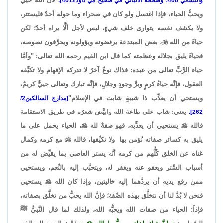
لأنَّ الله حييٌّ
والنسائي 406، وصححه الألباني في صحيح أبي داود4012].
ويحبُّ الحياء، فإذا اغتسل ولو كان في صحراء وما حوله أحدٌ فليستتر،
ولا يكشف نفسه يتوارى خلف شيءٍ، ليس لأجل ألَّا يراه أحدٌ؛ لكن
حياءً من الله

، بعض المبتدعة يرفضونه ويؤولونه ويحرِّفون نصوصه،
فحياءً يليق بجلاله وعظمته كما قال ابن القيم رحمه الله تعالى: "وأمَّا
حياء الرَّبِّ تعالى من عبده: فذاك نوعٌ آخرٌ لا تدركه الإفهام ولا تكيِّفه
العقول، فإنَّه حياءُ كرمٍ وبرٍّ وجودٍ وجلالٍ، فإنَّه تبارك وتعالى حييٌّ كريمٌ،
ويستحي أن يعذِّب ذا شيبةٍ شابت في الإسلام"
[مدارج السالكين2/
يعني: شاب على طاعة الله وابيَّض شعرُه في طريق الاستقامة
262].
فالله

يستحيي أن يعذِّبه، فهو صفةٌ لله

، الحياء يحمل على ما
يليق به كسائر صفاته نُؤمن بها ولا نكيِّفها، فالله

مع كرمه وكمال
غناه عن الخلق كُلُّهم من كرمه أنَّه يستر العاصي بما يقيِّض له من
أسباب السِّتر ويعفو عنه ويغفر له، ويتحبَّب إليه بالنِّعم، ويستحيي
ممن رفع يديه أن يردَّهما إليه خاليتين، وإذا كان الله

يستحيي
فنحن لا بُدَّ لنا أن نتخلَّق بهذه الصِّفة؛ فإنَّ الله يحبُّ من تخلَّق بصفاته،
فإذاً: الحياء من صفات الله ويحبُّه الله، ولذلك لما قال النَّبيُّ ﷺ