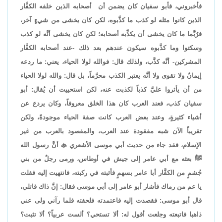
فأخبروني، فأبو سفيان كان يضمن أن أصحابه الذين خلفه الكفَّار
الذين كانوا مثله لو كذب ما كذَّبوه، لكن كان يخشى من شيءٍ آخر،
فرُبَّما ما كان يخشى أن يكذِّبه أصحابه؛ لكن كان يخشى أنَّه لو كذب
وسكتوا وما كذَّبوه سيكون عندهم بعد ذلك -عند أصحابه الكفَّار
المشركين- أنَّه كذَّب، ولذلك قال: فوالله لولا الحياء، يعني: ما ردعه
إيمانٌ ولا تقوى ولا أنَّه يعتبر الكذب محرَّماً، بل قال: والله لولا الحياء
من أن يأثروا عليَّ كذباً لكذبت عنه، لكن استحييت أن يُقال: أبو
سفيان كذب، فعند العرب كان هذا الخلق معروفاً، وكان يردع عن
أشياء كثيرةٍ، وعند بعض العرب كانت صفة الحياء موجودةً، ولكن
تقريباً الآن شبه مفقودة عند العرب، والمقصود بالعرب من غير
الإسلام، فقد جاء من حديث أبي موسى الأشعري

أنَّ رسول الله
ﷺ بعثه مع أبي عامر إلى جيش في أوطاس، ورمى رجلٌ من بني
جُشمٍ من الكفَّار أبا عامر بسهمٍ فأثبته في ركبته، فانتهيت إليه فقلت
يا عم من رماك فأشار أبو عامر إلى أبي موسى فقال: إنَّ ذاك قاتلي،
قال أبو موسى: فقصدت إليه فاعتمدته فلحقته فلما رآني ولى عني
ذاهبا فاتبعته وجلعت أقول له: ألا تستحي؟ ألست عربياً؟ ألا تثبت؟