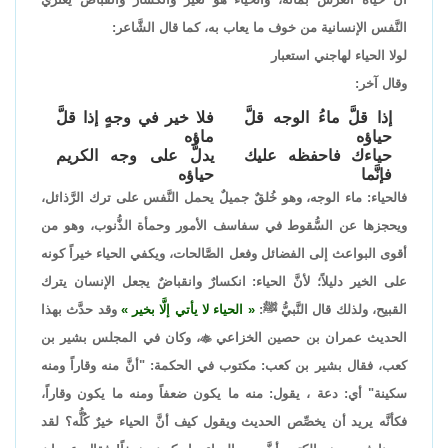
النَّفس الإنسانية من خوف ما يعاب به، كما قال الشَّاعر:
لولا الحياء لهاجني استعبار
وقال آخر:
إذا قلَّ ماءُ الوجه قلَّ
فلا خير في وجهٍ إذا قلَّ
حياؤه
ماؤه
حياءك فاحفظه عليك
يدلُّ على وجه الكريم
فإنَّما
حياؤه
فالحياء: ماء الوجه، وهو خُلقٌ جميلٌ يحمل النَّفس على ترك الرَّذائل،
ويحجزها عن السُّقوط في سفاسف الأمور وحمأة الذُّنوب، وهو من
أقوى البواعث إلى الفضائل وفعل الصَّالحات، ويكفي الحياء خيراً كونه
على الخير دليلاً؛ لأنَّ الحياء: انكسارٌ وانقباضٌ يجعل الإنسان يترك
القبيح، ولذلك قال النَّبيُّ ﷺ:
الحياء لا يأتي إلَّا بخير
وقد حدَّث بهذا
الحديث عمران بن حصين الخزاعي

، وكان في المجلس بشير بن
كعب، فقال بشير بن كعب: مكتوب في الحكمة: "أنَّ منه وقاراً ومنه
سكينة" أي: دعة ، يقول: منه ما يكون ضعفاً ومنه ما يكون وقاراً،
فكأنَّه يريد أن يخصِّص الحديث ويقول كيف أنَّ الحياء خيرٌ كُلُّه؟ لقد