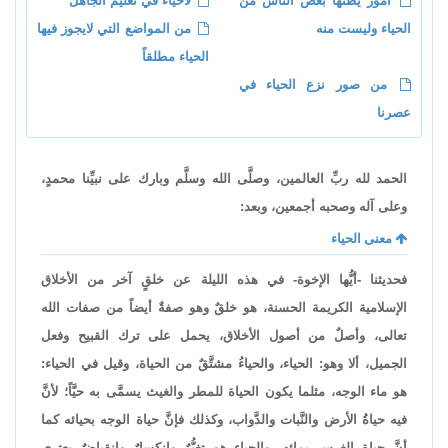
أمورٌ يظنُّها بعض النَّاس من
لاحياء في تعليم الجاهل
الحياء وليست منه
من المواضع التي لايجوز فيها
الحياء مطلقاً
من صور نزع الحياء في
عصرنا
الحمد لله ربِّ العالمين، وصلَّى الله وسلَّم وبارك على نبيِّنا محمدٍ،
وعلى آله وصحبه أجمعين، وبعد:
معنى الحياء
فحديثنا -أيُّها الإخوة- في هذه الليلة عن خلقٍ آخر من الأخلاق
الإسلامية الكريمة الحسنة، هو خلقٌ وهو صفةٌ أيضاً من صفات الله
تعالى، وأصلٌ من أصول الأخلاق، يحمل على ترك القبيح وفعل
الجميل، ألا وهو: الحياء، والحياءُ مشتَّقٌ من الحياة، وقيل في الحياء:
هو ماء الوجه، مثلما يكون الحياة للمطر والغيث يسمَّى به حيَّاً؛ لأنَّ
فيه حياةُ الأرض والنَّبات والدَّواب، وكذلك فإنَّ حياة الوجه بحيائه كما
أنَّ حياة الغرس بمائه، والحياء هو تغيُّرٌ وانكسارٌ وانقباضٌ يعتري