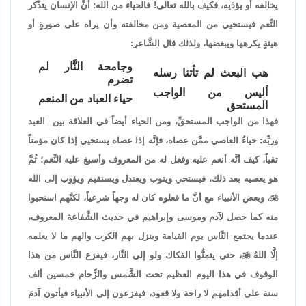
يخالفه أو يؤذيه، فكيف بالله تعالى! فالحياء من الله: أنَّ الإنسان يتذَّكر
النِّعم فيستحيي من المعصية ومن مخالفته وأن يراه على صورةٍ أو
هيئةٍ يكرهها ويبغضها، ولذلك قال الشَّاعر:
وجامحة النَّار لم
هب البعث لم تأتنا رسله
تضرم
أليس من الواجب
حياء العباد من المنعم
المستحق
فهذا من الواجب المستحقِّ، ومن الحياء أيضاً في العلاقة بين العبد
وربِّه: حياءُ العاصي ممَّن عصاه، فإنَّه إذا عصاه يستحيي إذا كان مؤمناً
تقياً، كيف أنَّه أنعم عليه وفعل له من المعروف وأسبغ عليه النِّعم؛ ثُمَّ
هو يعصيه بعد ذلك، فيستحي ويتوب ويعتدل ويستقيم ويؤوب إلى الله

، وبعض الأنبياء مع أنَّ ما فعلوه كان له وجهاً شرعياً، لكنَّهم استحيوا
منه كما حصل لآدم وموسى وإبراهيم في حديث الشَّفاعة المعروف،
عندما يجتمع النَّاس يوم القيامة وينزل بهم الكرب والهم ما لا يعلمه
إلَّا اللهُ

، حتى يتمنُّوا الفكاك ولو إلى النَّار، فيفزع النَّاس من هذا
الوقوف في هذا اليوم العظيم تحت الشَّمس والزِّحام خمسين ألف
سنة على أقدامهم لا راحة ولا قعود، فيفزعون إلى الأنبياء فيأتون آدمَ