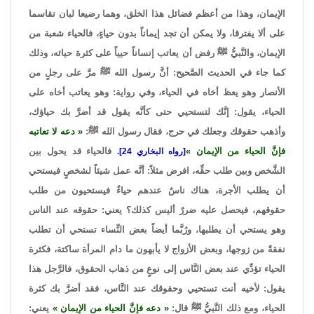
الإيمان، وهذا من أعظم فضائل هذا الخلق، وهما رضيعا لبان تقاسما
على ألا يفترقا، ولا يمكن أن تجد إيماناً بدون حياءٍ، فالحياء شعبة من
الإيمان، والنَّبيُّ ﷺ رفض أن يعاتب إنساناً حيياً على كثرة حيائه، وذلك
كما جاء في الحديث الصَّحيح: أنَّ رسول الله ﷺ مرَّ على رجلٍ من
الأنصار وهو يعظ أخاه في الحياء، وفي رواية: وهو يعاتب أخاه على
الحياء، يقول: إنَّك لتستحيي حتى كأنَّه يقول قد أضرَّ بك حياؤك،
وأذهب حقوقك وجعلك في حرج، فقال رسول الله ﷺ:
دعه لا تعاتبه
فإنَّ الحياء من الإيمان
فالحياء قد يحول بين
[رواه البخاري 24].
الشَّخص وبين طلب حقِّه، افرض مثلاً: أنَّه عمل شيئاً لشخصٍ فيستحي
أن يطلب الأجرة، هناك ناسٌ عندهم حياءٌ فيستحيون من طلب
حقوقهم، فيحصل عليه ضررٌ أليس كذلك؟ يعني: حقوقه عند الناس
وهو يستحي أن يطلبها، ورُبَّما أيضاً بعض النِّساء تستحي أن تطلب
نفقةً من زوجها، وبعض الأزواج لا يأبهون ما دام المرأة ساكتة، فكثرة
الحياء تؤدِّي عند بعض النَّاس إلى نوعٍ من ذهاب الحقوق، فالرَّجل هذا
يقول: لأخيه أنت تستحيي وحقوقك عند النَّاس، فقد أضرَّ بك كثرة
الحياء، ومع ذلك النَّبيُّ ﷺ قال:
دعه فإنَّ الحياء من الإيمان
يعني: