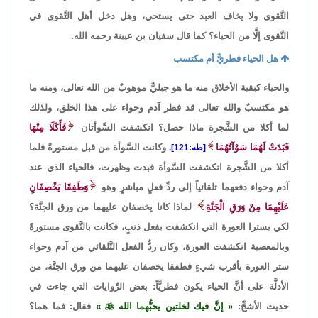
التَّقوى ولا يخاف العبد حتى يستحي، وهل دخل أهل التَّقوى في
التَّقوى إلَّا من الحياء؟ كما قال سفيان بن عيينة رحمه الله.
هل الحياء فطريٌّ أم مكتسب
والحياء كبقية الأخلاق منه ما هو جبليٌّ موهوبٌ من الله تعالى، ومنه ما
هو مكتسبٌ والله تعالى قد فطر آدم وحواء على هذا الخلق، ولذلك
لما أكلا من الشَّجرة ماذا حصل؟ انكشفت السَّوأتان
فَأَكَلَا مِنْهَا
فَبَدَتْ لَهُمَا سَوْآتُهُمَا
وكانت السَّوأة من قبل مستورةً فلما
[طه:121].
أكلا من الشَّجرة انكشفت السَّوأة فبدت وظهرت، فالحياء الذي عند
آدم وحواء دفعهما تلقائياً إلى ردِّ فعلٍ مباشرٍ وهو
وَطَفِقَا يَخْصِفَانِ
عَلَيْهِمَا مِنْ وَرَقِ الْجَنَّةِ
لماذا كانا يخصفان عليهما من ورق الجنَّة؟
لكي يسترا العورة التي انكشفت بفعل ذنبٍ، فكانت بالتَّقوى مستورةً
وبالمعصية انكشفت العورة، وكان ردُّ الفعل التَّلقائي من آدم وحواء
ستر العورة بأقرب شيءٍ فطفقا يخصفان عليهما من ورق الجنَّة، من
الأدلَّة على أنَّ الحياء يكون فطريَّاً: بعض الرِّوايات التي جاءت في
حديث الأشجِّ:
إنَّ فيك لخلتين يحبُّهما الله

فقال: فما هما؟