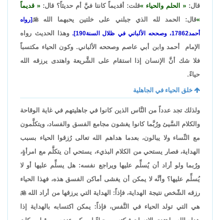
قال:
الحلم والحياء
قلت: أقديماً كانتا فيَّ أم حديثاً؟ قال:
قديماً
قال: الحمد لله الذي جبلني على خلتين يحبهما الله

[رواه
وهذا الحديث رواه
أحمد17862، وصححه الألباني في ظلال السنة190].
الإمام أحمد وابن أبي عاصم وصححه الألباني. وكون الحياء مكتسباً
فلا شك أنَّ الإنسان إذا استقام على الشَّريعة واهتدى يرزقه الله
حياءً.
خلق الحياء في الجاهلية
ولذلك تجد عدداً من النَّاس الذين كانوا في جاهليتهم في غاية الوقاحة
والكلام السَّيئ ورُبَّما كانوا يغشون مجامع الفسق والفساد، ويتكلَّمون
مع النِّساء ولا يبالون، بعدما هداهم الله تعالى رُزقوا الحياء بسبب
الهداية، فصار يستحي من الكلام البذيء، يستحي أن يتكلَّم مع امرأةٍ،
ورُبما ولو أراد أن يُسلِّم عليها ويراجع نفسه: هل يسلِّم عليها أو لا
يُسلِّم عليها؟ وأنَّه لا يمكن أن يغشى أماكن الفسق هذه، فهذا الحياء
رزقه الشّخص نتيجة الهداية، فإذاً: الهداية التي يرزقها من أراد الله

هي التي تولد الحياء في النَّفس، فإذاً: يمكن اكتسابه بالهداية إذا