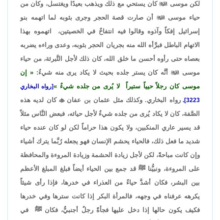
لكن موسى

كان يستحي مع ذلك ويذهب بعيدًا ويغتسل، وكان من
حياء موسى

أن صارت قصة الحجر وجرى بثوبه لما اتهمه بنو
إسرائيل إفكاً وآذوه وقالوا فيه انتفاخٌ في الخصيتين، اتهموه بهذا
الاتهام الباطل فبرَّأه الله منه بجريان الحجر بثوبه، وعدى وراءه يضربه
بعصاه حتى رأوه أحسن ما خلق الله، كان ذلك لأجل التَّبرئة، من حياء
موسى

أنَّه كان يستر جلده بحيث لا يكاد يرى منه شيءٌ:
إن
موسى كان رجلاً حيياً ستيراً لا يُرى من جلده شيءٌ
[رواه البخاري
رواه البخاري. وكذلك مثل عثمان بن عفان

كان لديه هذه
3223].
الصَّفة، كان لا يكاد يُرى من جلده شيءٌ لأجل حيائه، فبعض النَّاس مثلاً
قد يسير عاري المنكبين، ولا يكون هذا حراماً لكن لو كان عنده حياء
شديد ما فعل ذلك، فالحياء يحشم الإنسان فهو يجعله رُبَّما يترك أشياء
وإن كانت مباحةً، لكن لأجل زيادة الحشمة وزيادة المروءة والمحافظة
على المروءة، ونبيُّنا ﷺ قد جمع بين الحياء أيضاً فبلغ المبلغ الأعظم
بين البشر، فكان أشدَّ حياءً من العذراء في خدرها، فإذا رأى شيئاً
يكرهه عرفناه في وجهه، فالمرأة البكر إذا كانت سترها وفي خدرها
فكيف يكون حالها إذا دخل عليها فجأةً رجلٌ أجنبيٌّ، فكان ﷺ في