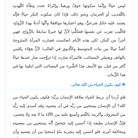
ليس حياءً وإنَّما سكوتها خوفٌ ورهبةٌ وإكراهٌ تحت وطأة التَّهديد
بالتَّعذيب أو الحرمان ونحو ذلك، فإذا كان سكوت البكر حياءً فإنَّه
يعتمد عليه حكمٌ شرعيٌّ، وهو اعتبارها موافقةً وأنَّها آذنةٌ بهذا الزَّواج،
فالثَّيب تعرب عن نفسها فتتكلَّم؛ لأنَّ لها خبرةٌ سابقةٌ بالزَّواج، فهي
أجرأ من البكر، لكن هذه الأيام انعكست فصارت المرأة المتزوجة
أشدَّ حياءً من بنات المتوسط والثَّانوي في الغالب؛ لأنَّ هؤلاء يكلمن
بالهاتف ويعملن المصائب، فالمرأة صارت إذا تزوَّجت صار عندها حياءٌ
أكثر من قبل، مع الأسف هذا الشَّيء من المصائب التي ابتلينا بها في
هذا الزَّمان.
كيف يكون الحياء من الله تعالى
فلو أردنا أن نربط الحياء بعلاقة الإنسان بربِّه؛ فكيف يكون الحياء من
الله؟ أن الإنسان يستحيي من ربِّه في أن يعصيه، وقد أسدى إليه ربُّه
من المعروف وأكرمه بالنِّعم وأسبغ عليه من الآلاء ما لا يعد ولا يحصى،
فإنَّ الإنسان بطبعه إذا أحسن إليه شخصٌ أنَّه يستحيي من معصيته
ومخالفة أمره، فلو أحسن إليه بشربة ماءٍ استحيا من أن يعصيه وأن