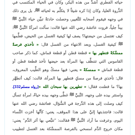
حيائه الفطري أشدَّ من هذه البكر، وكان في الحياء المكتسب في
الذَّروة العليا، وكان إذا كره شيئاً لا يتكلَّم به لحيائه ﷺ، بل يرى ذلك
في وجهه فيقوم أصحابه للتَّغيير، وحصلت حادثةٌ تبيِّن حياء النَّبيِّ ﷺ
بيناً جلياً، فروت عائشة رضي الله عنها قالت: سألت امرأةٌ النَّبيًّ ﷺ:
كيف تغتسل من حيضتها؟ يصف لها كيفية الغسل من الحيض، فعلَّمها
ﷺ كيفية الغسل، وبعد الانتهاء من الغسل قال:
تأخذي فرصةً
ممسَّكةً فتطهر بها
قطعة قطن أو قطعة قماش، كما ذكر صاحب
القاموس التي تتنظِّف بها المرأة بعد حيضها تأخذ قطعة قطن أو
قطعة قماش
ممسكةً
يعني: فيها مسكٌ وهو الطِّيب المعروف،
قال: تأخذي فرصةً من مسكٍ فتطهر بها المرأة، قالت: كيف أتطهَّر
بها؟ ما فطنت فقال:
تطهرين بها سبحان الله
[رواه مسلم332].
واستتر بيده على وجهه، النَّبيِّ ﷺ غطَّى وجهه بيده حياءً، امرأة تسأل
كيف وصلت إلى هذه الدَّرجة في السُّؤال، فعائشة رضي الله عنها
قالت: فاجتذبتها إليَّ على هذا الموقف، يعني: كأنَّها أخزت النِّساء
اليوم، وعرفت ما أراد النَّبيُّ ﷺ فقالت: "تتبَّعي بها أثر الدَّم" يعني:
مكان خروج الدَّم امسحي بالفرصة الممسَّكة بعد الغسل لتطييب