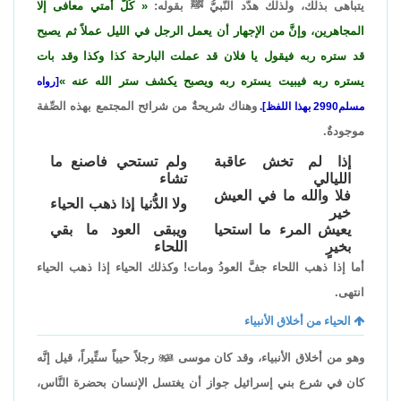
يتباهى بذلك، ولذلك هدَّد النَّبيُّ ﷺ بقوله:
كُلُّ أمتي معافى إلا
المجاهرين، وإنَّ من الإجهار أن يعمل الرجل في الليل عملاً ثم يصبح
قد ستره ربه فيقول يا فلان قد عملت البارحة كذا وكذا وقد بات
يستره ربه فيبيت يستره ربه ويصبح يكشف ستر الله عنه
[رواه
وهناك شريحةٌ من شرائح المجتمع بهذه الصِّفة
مسلم2990 بهذا اللفظ].
موجودةٌ.
إذا لم تخش عاقبة
ولم تستحي فاصنع ما
الليالي
تشاء
فلا والله ما في العيش
ولا الدُّنيا إذا ذهب الحياء
خير
يعيش المرء ما استحيا
ويبقى العود ما بقي
بخيرٍ
اللحاء
أما إذا ذهب اللحاء جفَّ العودُ ومات! وكذلك الحياء إذا ذهب الحياء
انتهى.
الحياء من أخلاق الأنبياء
وهو من أخلاق الأنبياء، وقد كان موسى

رجلاً حيياً ستِّيراً، قيل إنَّه
كان في شرع بني إسرائيل جواز أن يغتسل الإنسان بحضرة النَّاس،