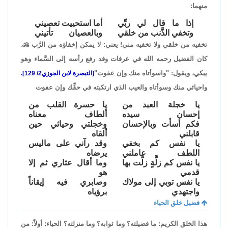
منهما:
إذا ما قال لي ربِّي
أما استحييت تعصيني
وتخفي الذَّنب من خلقي
وبالعصيان تأتيني
تخفيه من خلقي ولا تخفيه مني! يعني: لا يمكن إخفاؤه من الرَّب

،
كان الفضيل رحمه الله في عرفات وقد رفع رأسه إلى السَّماء وهو
يبكي، ويقول: "واسوأتاه منك وإن عفوت"
[التبصرة لابن الجوزي2/ 129].
واحيائي منك وسوأتاه والعيب الذي ارتكبته في حقِّك وإن عفوت
يا خجلة العبد من
يا حسرة القلب من
إحسان سيده
ألطاف معناه
فكم أسأت وبالإحسان
وخجلتي وحيائي حين
قابلني
ألقاه
يا نفس كم بخفي
وقد رآني على ماليس
اللطف عاملني
يرضاه
يا نفس كم زلَّةٍ زلَّت بها
وما أقال عثاري ثم إلا
قدمي
هو
يا نفس توبي إلى مولاك
وصابري فيه إيقاناً
واجتهدي
برؤياه
فضيل خلق الحياء
هذا الخلق الكريم: ما فضيلته؟ وما ثوابه؟ وما منزلته؟ الحياء: أولاً: من