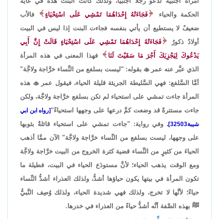
امرأةٌ أجنبيةٌ تدعو رجلاً أجنبياً، ولذلك كانت البنت هذه في غاية
الحكمة والحياء
فَجَاءَتْهُ إِحْدَاهُمَا تَمْشِي عَلَى اسْتِحْيَاءٍ
فالأب
ضعيفٌ لا يستطيع أن يأتي بنفسه فجاءت البنت إذا ليس في البيت
أولادٌ ذكورٌ
فَجَاءَتْهُ إِحْدَاهُمَا تَمْشِي عَلَى اسْتِحْيَاءٍ قَالَتْ إِنَّ أَبِي
يَدْعُوكَ لِيَجْزِيَكَ أَجْرَ مَا سَقَيْتَ لَنَا
فهذا المعنى في هذه المرأة
الذي عبَّر عنه عمر

بقوله: "ليست بسلفع من النِّساء خرَّاجة ولاجَّة"
أمَّا السَّلفع: فهي السَّليطة الجريئة قليلة الحياء، فيقول عمر

هذه
المرأة جاءت تمشي على استحياء لم تكن بسلفع خرَّاجة ولاجَّة، ولكن
جاءت مستترةً قد وضعت كمَّ درعها على وجهها استحياءً"
[رواه ابن ابي
وفي رواية: "جاءت تمشي على استحياء قائلةٌ بثوبها
شيبة32503].
على وجهها، ليست بسلفع من النِّساء خرَّاجة ولاجَّة" الآن ممَّا أذهب
الحياءَ من كثيرٍ من النِّساء قضية كثرة الخروج من البيت خرَّاجة ولاجَّة
ومع الوقت يذهب الحياء؛ لأنَّ مستودَع الحياء في البيت، فطيلة ما
تكون المرأة في بيتها يكون حياؤها أشدُّ، ولذلك العذراء أشدُّ النِّساء
حياءً؛ لأنَّها لا تخرج، ولذلك فهي شديدة الحياء، ولذلك وُصِف النَّبيُّ
ﷺ بهذه الصَّفة أنَّه أشدُّ حياءً من العذراء في خدرها.