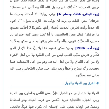
وجدنا في بعض الكتب أنَّ من الحياء ما يكون ضعفاً! فقال عمران
-راوي الحديث-: "أحدِّثك عن رسول الله ﷺ وتحدِّثني عن صحفك"
وفي رواية: "لا أحدثك بحديث ما
[رواه البخاري 5766، ومسلم 37].
عرفتك" يعني: الصَّحابي يريد أن يؤدِّب هذا الرَّجل، يقول: "أنا أقول
لك حديثاً وأنت تُعارض الحديث بأشياء رأيتَها مكتوبةً! لا أحدِّثك بحديثٍ
ما عرفتك" فقال بعض الجالسين: يا أبا نُجيد -وهي كنية عمران بن
حصين- أنَّه طيِّبُ الهوى، وأنَّه وأنَّه، فلم يزالوا به حتى سكن وحدَّث"
يعني: سكن غضبه، فقالوا: إنَّ هذا الرَّجل الذي
[رواه أحمد 19986].
تكلَّم واعترض طيِّب القلب ليس من أهل السُّوء ولا من أهل الأهواء
ولا من أهل النِّفاق ولا من أهل البدعة، وهو من أهل الاستقامة فيما
نحسب، وأنَّه تسرَّع وأخطأ ونحو ذلك، حتى سكن الصَّحابي رضي الله
تعالى عنه وحدَّثهم.
الفرق بين الحياء والجهل
الحياء ولا شك ليس هو الخجل، فإنَّ بعض النَّاس يخلطون بين الحياء
وبين الخجل، فالخجل: حيرة النَّفس من فرط الحياء، وهو استكانةٌ
وضعفٌ في أوقات ينبغي على الإنسان أن يكون فيها قويَّاً، فالخجل