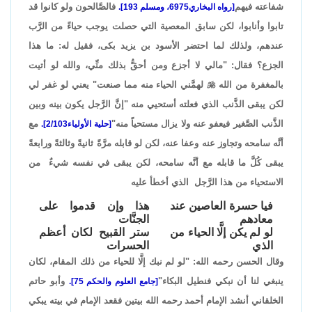
شفاعته فيهم
فالصَّالحون ولو كانوا قد
[رواه البخاري6975، ومسلم 193].
تابوا وأنابوا، لكن سابق المعصية التي حصلت يوجب حياءً من الرَّب
عندهم، ولذلك لما احتضر الأسود بن يزيد بكى، فقيل له: ما هذا
الجزع؟ فقال: "مالي لا أجزع ومن أحقُّ بذلك منِّي، والله لو أتيت
بالمغفرة من الله

لهمَّني الحياء منه مما صنعت" يعني لو غفر لي
لكن يبقى الذَّنب الذي فعلته أستحيي منه "إنَّ الرَّجل يكون بينه وبين
الذَّنب الصَّغير فيعفو عنه ولا يزال مستحياً منه"
مع
[حلية الأولياء2/103].
أنَّه سامحه وتجاوز عنه وعفا عنه، لكن لو قابله مرَّةً ثانيةً وثالثةً ورابعةً
يبقى كُلَّ ما قابله مع أنَّه سامحه، لكن يبقى في نفسه شيءٌ من
الاستحياء من هذا الرَّجل الذي أخطأ عليه
فيا حسرة العاصين عند
هذا وإن قدموا على
معادهم
الجنَّات
لو لم يكن إلَّا الحياء من
ستر القبيح لكان أعظم
الذي
الحسرات
وقال الحسن رحمه الله: "لو لم نبك إلَّا للحياء من ذلك المقام، لكان
ينبغي لنا أن نبكي فنطيل البكاء"
وأبو حاتم
[جامع العلوم والحكم 75].
الخلقاني أنشد الإمام أحمد رحمه الله بيتين فقعد الإمام في بيته يبكي