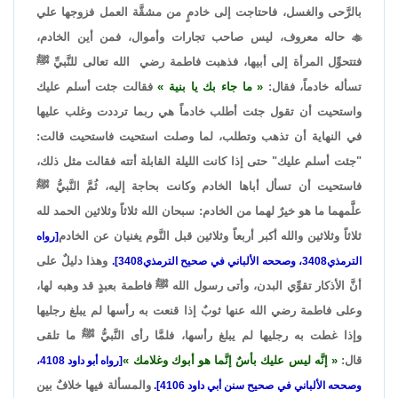
بالرَّحى والغسل، فاحتاجت إلى خادمٍ من مشقَّة العمل فزوجها علي

حاله معروف، ليس صاحب تجارات وأموال، فمن أين الخادم،
فتتحوِّل المرأة إلى أبيها، فذهبت فاطمة رضي الله تعالى للنَّبيِّ ﷺ
تسأله خادماً، فقال:
ما جاء بك يا بنية
فقالت جئت أسلم عليك
واستحيت أن تقول جئت أطلب خادماً هي ربما ترددت وغلب عليها
في النهاية أن تذهب وتطلب، لما وصلت استحيت فاستحيت قالت:
"جئت أسلم عليك" حتى إذا كانت الليلة القابلة أتته فقالت مثل ذلك،
فاستحيت أن تسأل أباها الخادم وكانت بحاجة إليه، ثُمَّ النَّبيُّ ﷺ
علَّمهما ما هو خيرٌ لهما من الخادم: سبحان الله ثلاثاً وثلاثين الحمد لله
ثلاثاً وثلاثين والله أكبر أربعاً وثلاثين قبل النَّوم يغنيان عن الخادم
[رواه
وهذا دليلٌ على
الترمذي3408، وصححه الألباني في صحيح الترمذي3408].
أنَّ الأذكار تقوِّي البدن، وأتى رسول الله ﷺ فاطمة بعبدٍ قد وهبه لها،
وعلى فاطمة رضي الله عنها ثوبٌ إذا قنعت به رأسها لم يبلغ رجليها
وإذا غطت به رجليها لم يبلغ رأسها، فلمَّا رأى النَّبيُّ ﷺ ما تلقى
قال:
إنَّه ليس عليك بأسٌ إنَّما هو أبوك وغلامك
[رواه أبو داود 4108،
والمسألة فيها خلافٌ بين
وصححه الألباني في صحيح سنن أبي داود 4106].