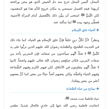
المحل، أليس المحل خرج منه دمُ الحيض الذي هو منتن ورائحته
كريهة! فبعد الغسل تمسحي به مكان خروج الدَّم هذا هو المقصود،
لكن النَّبيُّ ﷺ استحى أن يبيِّن ذلك بالتَّفصيل أمام المرأة الأجنبية،
فغطَّى وجهه بيده ﷺ لما سألته عنه.
الحياء خلق الإسلام
ونظراً لأنَّ لكُلِّ دينٍ خلقاً فإنَّ خلق الإسلام هو الحياء، كما جاء ذلك
في الحديث الصَّحيح، والصَّحابة رضوان الله عليهم الذين تربُّوا على يد
النَّبيِّ ﷺ لا شكَّ أنَّهم سيأخذون من صفاته، فإن المتربي يأخذ من
صفات المربي، فكان حياؤهم رضوان الله تعالى عليهم واضحاً، كانوا
لا شكَّ أنَّهم يتفاوتون في الأخلاق، لكن فيهم الكرم وفيهم الشَّجاعة
وفيهم الحياء والعفَّة، ولكن بعضهم أشدُّ حياءً من بعض كما أنَّ بعضهم
أعلم من بعض وهكذا،
نماذج من حياء الصَّحابة
حياء فاطمة بنت محمد ﷺ:
احتاجت فاطمة رضي الله عنها إلى خادمٍ، فالحال شديدٌ: تطحن