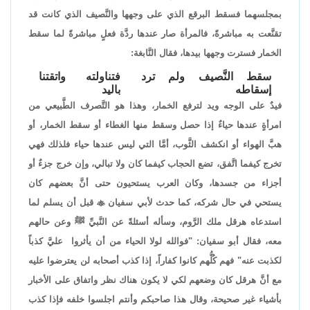
بمجلسهما فسقط البرقع الذي على وجهها والنَّصيف الذي كانت قد
تقنَّعت به مباشرةً، فالمرأة صار عندها ردَّة فعلٍ مباشرةً لما سقط
الخمار فسترت وجهها بيدها، فقال النَّابغة:
سقط النَّصيف ولم ترد
فتناولته واتقتنا
إسقاطه
باليد
فيدٌ على الوجه ويد لترفع الخمار، وهذا هو التَّصرف الطَّبيعي من
امرأةٍ عندها حياءٌ إذا حصل وسقط منها الغطاء أو سقط الخمار، أو
هبَّ الهواء أو انكشف الثَّوب، أمَّا التي ليس عندها حياء فلذلك فهي
تخرج كيفما اتَّفق، تضع الحجاب كيفما كان ولا تبالي، وإن خرج جزءٌ أو
أجزاء من جسدها، وكان العرب يستحيون حتى أنَّ بعضهم كان
يستحي في حال شركه، كما حدث لأبي سفيان

قبل أن يسلم لما
استدعاه هرقل ملك الرَّوم، وسأله أسئلةً عن النَّبيِّ ﷺ وعن حالهم
معه، فقال أبو سفيان: "فوالله لولا الحياء من أن يأثروا عليَّ كذباً
لكذبت عنه" فهم كُلُّهم كانوا كفاراً، إذا كذب أصحابه لن يعترضوا عليه
مع أنَّ هرقل كان وضعهم لكي لا يكون هناك نظر واتفاق على الأخبار
بأشياء غير صحيحة، وقال هذا صاحبكم وأنتم اجلسوا خلفه فإذا كذب