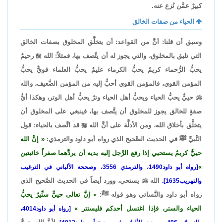
كبيرٌ عمَّن نُزع عنه.
الحياء من صفات الخالق
وسبق أن قلنا: أنَّ من القواعد: أن يتخلَّق المخلوق بصفات الخالق
التي تليق بالمخلوق، والتي يجوز له أن يتَّصف بها، فمثلاً: الله

رحيمٌ
يحبُّ الرُّحماء كريمٌ يحبُّ الكرماء عليمٌ يحبُّ العلماء قويٌّ يحبُّ
المؤمن القوي، فالمؤمن القوي أحبُّ إليه من المؤمن الضَّعيف، والله

حييٌّ يحبُّ الحياء ويحبُّ أهل الحياء وترٌ يحبُّ أهل الوتر، وهكذا أيُّ
صفةٍ للخالق يجوز للمخلوق أن يتَّصف بها، فينبغي على المخلوق أن
يتخلَّق بأخلاق الله، ومن الأدلَّة على أنَّ الله

قد اتَّصف بالحياء: قول
النَّبيِّ ﷺ في الحديث الصَّحيح الذي رواه أبو داود والترمذي:
إنَّ الله
حييٌّ كريمٌ يستحيي إذا رفع الرَّجل إليه يديه أن يردَّهما صفراً خائبتين
[رواه أبو داود1490، والترمذي 3556، وصححه الألباني في الترغيب
الله

يستحي، وورد أيضاً في الحديث الصَّحيح الذي
والتهريب1635].
رواه أبو داود والنَّسائي وهو قوله ﷺ:
إنَّ تعالى حييٌّ ستِّيرٌ يحبُّ
الحياء والستر، فإذا اغتسل أحدكم فليستتر
[رواه أبو داود4014،