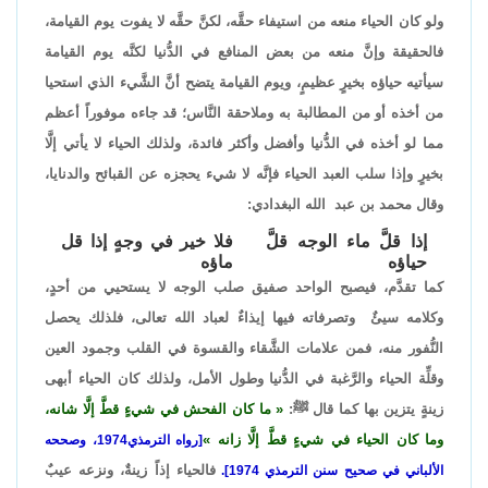
ولو كان الحياء منعه من استيفاء حقَّه، لكنَّ حقَّه لا يفوت يوم القيامة،
فالحقيقة وإنَّ منعه من بعض المنافع في الدُّنيا لكنَّه يوم القيامة
سيأتيه حياؤه بخيرٍ عظيمٍ، ويوم القيامة يتضح أنَّ الشَّيء الذي استحيا
من أخذه أو من المطالبة به وملاحقة النَّاس؛ قد جاءه موفوراً أعظم
مما لو أخذه في الدُّنيا وأفضل وأكثر فائدة، ولذلك الحياء لا يأتي إلَّا
بخيرٍ وإذا سلب العبد الحياء فإنَّه لا شيء يحجزه عن القبائح والدنايا،
وقال محمد بن عبد الله البغدادي:
إذا قلَّ ماء الوجه قلَّ
فلا خير في وجهٍ إذا قل
حياؤه
ماؤه
كما تقدَّم، فيصبح الواحد صفيق صلب الوجه لا يستحيي من أحدٍ،
وكلامه سيئٌ وتصرفاته فيها إيذاءٌ لعباد الله تعالى، فلذلك يحصل
النُّفور منه، فمن علامات الشَّقاء والقسوة في القلب وجمود العين
وقلِّة الحياء والرَّغبة في الدُّنيا وطول الأمل، ولذلك كان الحياء أبهى
زينةٍ يتزين بها كما قال ﷺ:
ما كان الفحش في شيءٍ قطَّ إلَّا شانه،
وما كان الحياء في شيءٍ قطَّ إلَّا زانه
[رواه الترمذي1974، وصححه
فالحياء إذاً زينةٌ، ونزعه عيبٌ
الألباني في صحيح سنن الترمذي 1974].