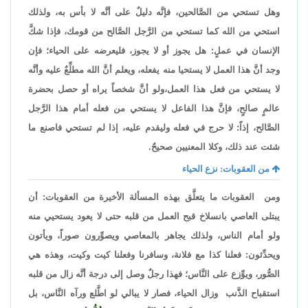
وهل تستحي من الصَّالحين، فإنَّه دليلٌ على أنَّه لا بأس به، ولذلك
استحي من الله كما تستحي من الرَّجل الصَّالح من قومك، فإذا شكَّ
الإنسان في عملٍ: هل يجوز أو لا يجوز، فليعرضه على الحياء؛ فإن
وجد أنَّ هذا العمل لا يستحيا منه يفعله، ويعلم أنَّ الله مطلِّعٌ عليه وأنَّه
لا يستحي من فعل هذا العمل،ولو أنَّ شخصاً يراه أو حصل بحضرة
عالمٍ صالحٍ، فإنَّ هذا الفاعل لا يستحي من فعله أمام هذا الرَّجل
الصَّالح، إذاً: لا حرج في فعله وليقدم عليه، إذا لم تستحي فاصنع ما
شئت عند ذلك، وكلا المعنيين صحيحٌ.
من العقوبات: نزع الحياء
ومن العقوبات ما يتعلَّق بهذه المسألة الأخيرة من العقوبات: أن
يبتلى العاصي بانسلاخ قبح العمل من قلبه حتى لا يعود يستحيي منه
ولو أمام الناس، ولذلك يجاهر بالمعاصي ويصوِّرون صوراً، ويأتون
ويحدِّثون: فعلنا كذا مع فلانة، وسافرنا وفعلنا كيت وكيت، وهذه هي
الصُّور، ويوِّزع على النَّاس؛ فهذا رجلٌ وصل إلى درجة أنَّه زال من قلبه
استقباح الذَّنب وزال الحياء، فصار لا يبالي لو اطَّلع ورآه النَّاس، بل