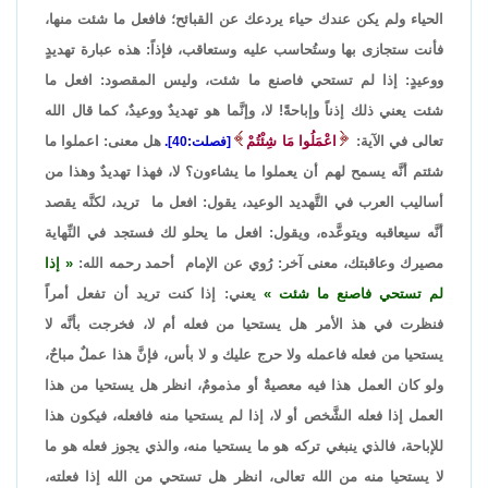
الحياء ولم يكن عندك حياء يردعك عن القبائح؛ فافعل ما شئت منها،
فأنت ستجازى بها وستُحاسب عليه وستعاقب، فإذاً: هذه عبارة تهديدٍ
ووعيدٍ: إذا لم تستحي فاصنع ما شئت، وليس المقصود: افعل ما
شئت يعني ذلك إذناً وإباحةً! لا، وإنَّما هو تهديدٌ ووعيدٌ، كما قال الله
تعالى في الآية:
اعْمَلُوا مَا شِئْتُمْ
هل معنى: اعملوا ما
[فصلت:40].
شئتم أنَّه يسمح لهم أن يعملوا ما يشاءون؟ لا، فهذا تهديدٌ وهذا من
أساليب العرب في التَّهديد الوعيد، يقول: افعل ما تريد، لكنَّه يقصد
أنَّه سيعاقبه ويتوعَّده، ويقول: افعل ما يحلو لك فستجد في النِّهاية
مصيرك وعاقبتك، معنى آخر: رُوي عن الإمام أحمد رحمه الله:
إذا
لم تستحي فاصنع ما شئت
يعني: إذا كنت تريد أن تفعل أمراً
فنظرت في هذ الأمر هل يستحيا من فعله أم لا، فخرجت بأنَّه لا
يستحيا من فعله فاعمله ولا حرج عليك و لا بأس، فإنَّ هذا عملٌ مباحٌ،
ولو كان العمل هذا فيه معصيةٌ أو مذمومٌ، انظر هل يستحيا من هذا
العمل إذا فعله الشَّخص أو لا، إذا لم يستحيا منه فافعله، فيكون هذا
للإباحة، فالذي ينبغي تركه هو ما يستحيا منه، والذي يجوز فعله هو ما
لا يستحيا منه من الله تعالى، انظر هل تستحي من الله إذا فعلته،