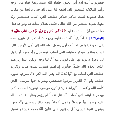
فيقولون: أنت آدم أبو الخلق، خلقك الله بيده، ونفخ فيك من روحه
وأمر الملائكة فسجدوا لك، اشفع لنا عند ربِّك حتى يريِّحنا من مكاننا
هذا، فيقول: لست هناكم فيذكر خطيئته التي أصاب فيستحيي ربَّه
منها، يعني: يستحي من الله تعالى فكيف يتقدَّم للشَّفاعة وهو قد فعل
فعلته، مع أنَّ الله تاب عليه
فَتَلَقَّى آدَمُ مِنْ رَبِّهِ كَلِمَاتٍ فَتَابَ عَلَيْهِ
قطعاً يقيناً أنَّه تاب عليه، ومع ذلك استحيا، فيذهبون بعده
[البقرة:37].
إلى نوح، فيقولون له: أنت أول رسول بعثه الله إلى أهل الأرض، قال:
لست هناكم، فيذكر خطيئته التي أصاب فيستحيي ربَّه منها، أو يقول
لي دعوةٌ دعوت بها على قومي مع أنَّ لها وجه، ولكن ائتوا إبراهيم
الذي اتخذه الله خليلاً، فيأتون إبراهيم فيقول: لست هناك وذكرت
خطيئته التي أصاب مع أنَّها كذبٌ لله وفي الله، لكن لأنَّ صورتها صورة
خطيئة ولو أنَّ التَّبرير موجودٌ فيستحيي ويقول: ائتوا موسى الذي
كلَّمه الله وأعطاه التَّوراة، قال: فيأتون موسى، فيقول: لست هناكم،
ويذكر خطيئته التي أصاب أنَّه قتل نفساً لم يؤمر بقتلها، قد تاب الله
عليه وصار نبياً ورسولاً وعمل أعمالاً، ومع ذلك يستحيي ربَّه منها،
ويقول: ائتوا عيسى، ثُمَّ يحوِّلهم على النَّبيِّ ﷺ محمد فيشفع فتقبل