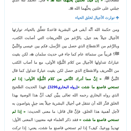
للصّحابي:
إنَّ فيك لخلتين يحبُّهما الله

قال: الحمد لله الذي
جبلني على خلتين يحبُّهما الله

.
توارث الأجيال لخلق الحياء
ومن حكمة الله أنَّه أبقى في البشرية قاعدةً تتعلَّق بالحياء، توارثها
الأجيال جيلاً بعد جيل، بالرَّغم من التَّحريفات التي أصابت الكتب،
وبالرَّغم من الانقطاع الذي حصل بين الرُّسل، فكم بين عيسى والنَّبيِّ
ﷺ؟ قريباً من ستمائة عام كما جاء في حديث سلمان

، لكن بقيت
عباراتٌ تتداولها الأجيال من كلام النُّبوَّة الأولى، مع ما أصاب الكتب
من التَّحريف والانقطاع الذي حصل لكن بقيت عبارةٌ تتداول كما قال
النَّبيُّ ﷺ:
إنَّ مما أدرك النَّاس من كلام النُّبوُّة الأولى: إذا لم
تستحي فاصنع ما شئت
فهذا الحديث الصَّحيح
[رواه البخاري3296].
الذي رواه البخاري رحمه الله تعالى يبيِّن كيف أنَّ هذا الوصية بهذا
الخلق قدَّر الله أن تنتقل في أجيال البشرية جيلاً بعد جيلٍ يتواصون به
لأجل أهمية هذا الخلق، فإنَّ قال قائل: ما معنى الحديث:
إذا لم
تستحي فاصنع ما شئت
فقد ذكر العلماء فيه معنيين: المعنى الأول:
تهديدٌ ووعيدٌ، كيف؟ إذا لم تستحي فاصنع ما شئت، يعني: إذا تركت