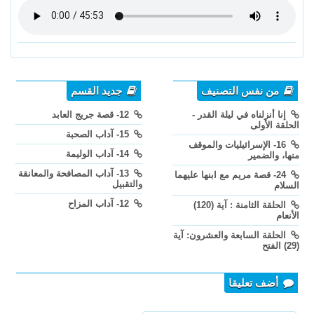
من نفس التصنيف
جديد القسم
إنا أنزلناه في ليلة القدر -
12- قصة جريج العابد
الحلقة الأولى
15- آداب الصحبة
16- الإسرائيليات والموقف
14- آداب الوليمة
منها، والضمير
13- آداب المصافحة والمعانقة
24- قصة مريم مع ابنها عليهما
والتقبيل
السلام
12- آداب المزاح
الحلقة الثامنة : آية (120)
الأنعام
الحلقة السابعة والعشرون: آية
(29) الفتح
أضف تعليقا