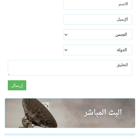
إرسال