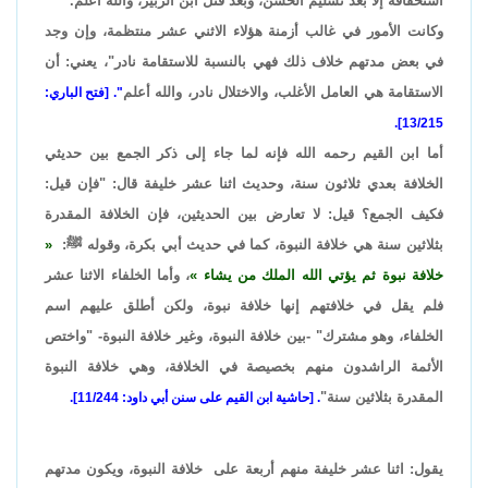
استحقاقه إلا بعد تسليم الحسن، وبعد قتل ابن الزبير، والله أعلم.
وكانت الأمور في غالب أزمنة هؤلاء الاثني عشر منتظمة، وإن وجد
في بعض مدتهم خلاف ذلك فهي بالنسبة للاستقامة نادر"، يعني: أن
الاستقامة هي العامل الأغلب، والاختلال نادر، والله أعلم
". [فتح الباري:
13/215].
أما ابن القيم رحمه الله فإنه لما جاء إلى ذكر الجمع بين حديثي
الخلافة بعدي ثلاثون سنة، وحديث اثنا عشر خليفة قال: "فإن قيل:
فكيف الجمع؟ قيل: لا تعارض بين الحديثين، فإن الخلافة المقدرة
بثلاثين سنة هي خلافة النبوة، كما في حديث أبي بكرة، وقوله ﷺ:
خلافة نبوة ثم يؤتي الله الملك من يشاء
، وأما الخلفاء الاثنا عشر
فلم يقل في خلافتهم إنها خلافة نبوة، ولكن أطلق عليهم اسم
الخلفاء، وهو مشترك" -بين خلافة النبوة، وغير خلافة النبوة- "واختص
الأئمة الراشدون منهم بخصيصة في الخلافة، وهي خلافة النبوة
المقدرة بثلاثين سنة"
. [حاشية ابن القيم على سنن أبي داود: 11/244].
يقول: اثنا عشر خليفة منهم أربعة على خلافة النبوة، ويكون مدتهم