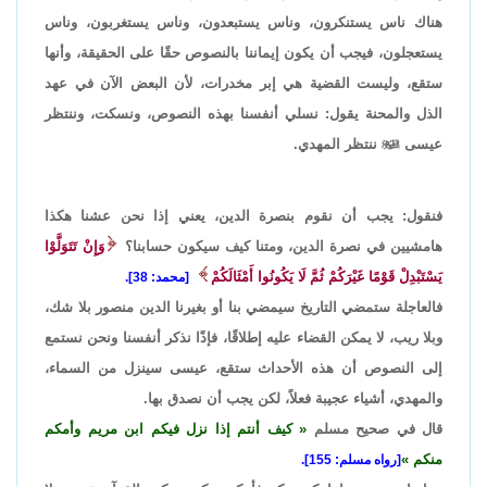
هناك ناس يستنكرون، وناس يستبعدون، وناس يستغربون، وناس
يستعجلون، فيجب أن يكون إيماننا بالنصوص حقًا على الحقيقة، وأنها
ستقع، وليست القضية هي إبر مخدرات، لأن البعض الآن في عهد
الذل والمحنة يقول: نسلي أنفسنا بهذه النصوص، ونسكت، وننتظر
عيسى

ننتظر المهدي.
فنقول: يجب أن نقوم بنصرة الدين، يعني إذا نحن عشنا هكذا
هامشيين في نصرة الدين، ومتنا كيف سيكون حسابنا؟
وَإِنْ تَتَوَلَّوْا
يَسْتَبْدِلْ قَوْمًا غَيْرَكُمْ ثُمَّ لَا يَكُونُوا أَمْثَالَكُمْ
[محمد: 38].
فالعاجلة ستمضي التاريخ سيمضي بنا أو بغيرنا الدين منصور بلا شك،
وبلا ريب، لا يمكن القضاء عليه إطلاقًا، فإذًا نذكر أنفسنا ونحن نستمع
إلى النصوص أن هذه الأحداث ستقع، عيسى سينزل من السماء،
والمهدي، أشياء عجيبة فعلاً، لكن يجب أن نصدق بها.
قال في صحيح مسلم
كيف أنتم إذا نزل فيكم ابن مريم وأمكم
منكم
[رواه مسلم: 155].