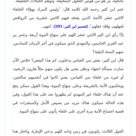
بالكلية، بل هو من هوس العقول السخيفة، وتوهم الخيالات الضعيفة.
ختم ابن كثير رحمه الله كلامه قال: "وليس المراد بهؤلاء الخلفاء
الاثني عشر الأئمة الذين يعتقد فيهم الاثني عشرية من الروافض
لجهلهم، وقلة عقلهم"
. انتهى.
. [تفسير ابن كثير: 3/93]
إذًا رأي ابن كثير الاثني عشر كلهم على منهاج النبوة أربعة، وعمر بن
عبد العزيز الخامس، والمهدي الذي سيكون في آخر الزمان السادس،
منهم الستة البقية؟
قال ابن كثير: بعض بني العباس يدخلون، كم هذا البعض؟ خلاص الآن
صارت مسألة اجتهاد ونظر، يعني هل يكون منهم مثلاً هارون الرشيد،
أو غيره من خلفاء بني العباس، يعني كانوا في أنفسهم صالحين،
ويحكمون الأمة بالشريعة، وعلى منهاج النبوة، وهذا القول ممكن ينتج
عنه أن هناك خلفاء غير المهدي لم يظهروا بعد على هذا القول، وفي
هذه الحالة سيكون هناك مزيد من بصيص الأمل والمبشرات في
قضية اجتماع الأمة مرة أخرى على خلفاء يأتون على منهاج النبوة.
القول الثالث: يكونون في زمن واحد كلهم يدعي الإمارة، واختار هذا