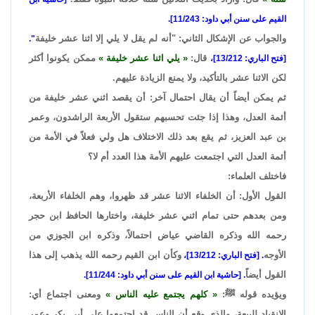
القيم على سنن أبي داود: 11/243].
والجواب عن الإشكال الثاني: "أنه لم يقل لا يلي إلا اثنا عشر خليفة
".
قال:
يلي اثنا عشر خليفة
ممكن يكونوا أكثر
[فتح الباري: 13/212]،
لكن الاثنا عشر بالتأكيد، ولا يمنع الزيادة عليهم.
ثم يمكن أيضاً أن يقال احتمال آخر: أن يقصد اثني عشر خليفة من
أئمة العدل، وهذا إذا جئت تحسبهم ستقول الأربعة الراشدون، وعمر
بن عبد العزيز، ثم يقع بعد ذلك الاختلاف هل ولي فعلاً في الأمة من
أئمة العدل التي اجتمعت عليهم الأمة هذا العدد أم لا؟
فاختلف العلماء:
القول الأول: أن الخلفاء الاثنا عشر قد ظهروا، وهم الخلفاء الأربعة،
ومن بعدهم حتى تمام اثني عشر خليفة، واختارها الحافظ ابن حجر
رحمه الله وذكره القاضي عياض احتمالاً، وذكره ابن الجوزي من
الأوجه
وكأن ابن القيم رحمه الله يذهب إلى هذا
. [فتح الباري: 13/212]،
القول أيضاً
. [حاشية ابن القيم على سنن أبي داود: 11/244].
ويؤيده قوله ﷺ:
كلهم يجتمع عليه الناس
ومعنى اجتماع أي:
الانقياد للبيعة، والذي وقع أن الناس قد اجتمعوا على أبي بكر وعمر