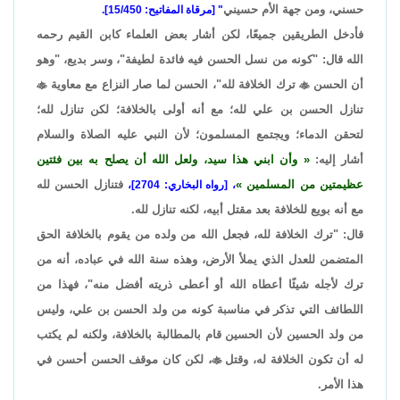
حسني، ومن جهة الأم حسيني
" [مرقاة المفاتيح: 15/450].
فأدخل الطريقين جميعًا، لكن أشار بعض العلماء كابن القيم رحمه
الله قال: "كونه من نسل الحسن فيه فائدة لطيفة"، وسر بديع، "وهو
أن الحسن

ترك الخلافة لله"، الحسن لما صار النزاع مع معاوية

تنازل الحسن بن علي لله؛ مع أنه أولى بالخلافة؛ لكن تنازل لله؛
لتحقن الدماء؛ ويجتمع المسلمون؛ لأن النبي عليه الصلاة والسلام
أشار إليه:
وأن ابني هذا سيد، ولعل الله أن يصلح به بين فئتين
عظيمتين من المسلمين
فتنازل الحسن لله
، [رواه البخاري: 2704]،
مع أنه بويع للخلافة بعد مقتل أبيه، لكنه تنازل لله.
قال: "ترك الخلافة لله، فجعل الله من ولده من يقوم بالخلافة الحق
المتضمن للعدل الذي يملأ الأرض، وهذه سنة الله في عباده، أنه من
ترك لأجله شيئًا أعطاه الله أو أعطى ذريته أفضل منه"، فهذا من
اللطائف التي تذكر في مناسبة كونه من ولد الحسن بن علي، وليس
من ولد الحسين لأن الحسين قام بالمطالبة بالخلافة، ولكنه لم يكتب
له أن تكون الخلافة له، وقتل

، لكن كان موقف الحسن أحسن في
هذا الأمر.