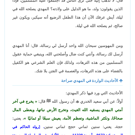
قال: لا تذهب إليه حتى ترى الناس قد اجتمعوا عليه المسلمين، فإذًا
الذين يقولون: ولد، ما هو الدليل على ولادته؟ المهدي يصلحه الله في
ليلة، أيش عرفك الآن أن هذا الطفل الرضيع أنه سيكبر، ويكون غير
صالح، ثم يصلحه الله في ليلة.
ومن المهوسين سبحان الله واحد أرسل لي رسالة، قال: أنا المهدي
أرسل لك رسالة، وأنني كنت ضال وأصلحني الله، وينبغي حماية عقول
المسلمين من هذه الترهات، ولذلك فإن العلم الشرعي هو الكفيل
بالقضاء على هذه الترهات، والعصمة في الفتن بلا شك.
الأحاديث الواردة في المهدي صراحة
الأحاديث التي ورد فيها ذكر المهدي:
أولاً: عن أبي سعيد الخدري

أن رسول الله ﷺ قال:
يخرج في آخر
أمتي المهدي يسقيه الله الغيث، وتخرج الأرض نباتها، ويعطى المال
صحاحًا، وتكثر الماشية، وتعظم الأمة، يعيش سبعًا أو ثمانيًا
، يعني:
حجة، يعني: سنين ثماني حجج ثماني سنين
. [رواه الحاكم في