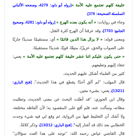
خليفة كلهم تجتمع عليه الأمة
[رواه أبو داود: 4279، وصححه الألباني
السلسلة الصحيحة: 376].
وجاء في روايات:
أنه يكون بعده الهرج
[رواه أبو داود: 4281، وصحيح
وقد عرفنا أن الهرج كثرة القتل.
الجامع: 7703]،
ومعنى قوله:
لا يزال هذا الدين قائمًا
أي: مستقيمًا سديدًا جاريًا
على الصواب والحق، عزيزًا، منيعًا، قويًا، شديدًا مستقيمًا.
حتى يكون عليكم اثنا عشر خليفة كلهم تجتمع عليه الأمة
يعني:
تنقاد إليهم وتطيعهم.
كثير من العلماء أشكل عليهم الحديث.
قال المهلب: "لم ألق أحدًا يقطع في هذا الحديث"
. [فتح الباري:
يعني: بشيء معين.
13/211]،
وقال ابن الجوزي: "قد أطلت البحث عن معنى الحديث، وتطلبت
مظانه، وسألت عنه، فلم أقع على المقصود به؛ لأن ألفاظه مختلفة،
ولا أشك أن التخليط فيها من الرواية، ثم وقع لي فيه شيء وجدت
الخطابي بعد ذلك قد أشار إليه
وذكر كلامًا.
". [فتح الباري: 13/212]،
قال القاضي عياض رحمه الله: "توجه على هذا العدد سؤالان"