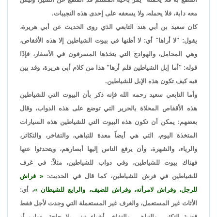
معه دابة، فلا يحمله، ولا يسعفه على إحدى هذه النجيبات.
كان سعيد بن أبي هند التابعي الذي روى الحديث عن أبي هريرة،
يقول: "لا أراها" أي: لا أظنها في بيوت الشياطين إلا هذه الأقفاص،
وهي المحامل، والهوادج التي يتخذها المسرفون في الأسفار، فإذًا
قوله: "أما إبل الشياطين فلم أرها" هذا من كلام أبي هريرة، وقد بين
فيه كيف تكون هذه الإبل للشياطين.
وأما التابعي سعيد رحمه الله فإنه ذكر بأن البيوت التي للشياطين
هذه الأقفاص المحلاة بالحرير التي توضع على هذه الدواب، وقال
بعضهم: يمكن أن تكون هذه البيوت التي للشياطين هذه السيارات
المتخذة اليوم، التي هي أيضاً معدة للتباهي، والتفاخر، والتكاثر،
والرياء، والشهرة، وأن يرفع الناس إليها أبصارهم، ويتحدثوا عنها
فهناك بيوت للشياطين، وفي دواب للشياطين، مثلاً: في غرف
للشياطين في فرش للشياطين، كما قال في الحديث:
فراش
للرجل، وفراش لامرأته، وفراش للضيف، والرابع للشيطان
، أي:
الأثاث غير المستعمل، والغرف غير المستعملة التي وجدت لأجل فقط
قضية التكثير، والتباهي، والتفاخر أشياء تبنى بلا حاجة، دواب أو