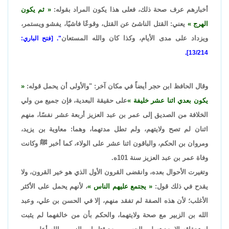
أخبارهم عرف صحة ذلك، فعلى هذا يكون المراد بقوله:
ثم يكون
الهرج
يعني: القتل الناشئ عن القتل، وقوعًا فاشيًا، يفشو ويستمر،
ويزداد على مدى الأيام، وكذا كان والله المستعان
". [فتح الباري:
13/214].
وقال الحافظ ابن حجر أيضاً في مكان آخر: "والأولى أن يحمل قوله:
يكون بعدي اثنا عشر خليفة
على حقيقة البعدية، فإن جميع من ولي
الخلافة من الصديق إلى عمر بن عبد العزيز أربعة عشر نفسًا، منهم
اثنان لم تصح ولايتهم، ولم تطل مدتهما، وهما: معاوية بن يزيد،
ومروان بن الحكم، والباقون اثنا عشر على الولاء، كما أخبر ﷺ وكانت
وفاة عمر بن عبد العزيز سنة 101ه.
وتغيرت الأحوال بعده، وانقضى القرون الأول الذي هو خير القرون، ولا
يقدح في ذلك قول:
يجتمع عليهم الناس
، لأنهم يحمل على الأكثر
الأغلب؛ لأن هذه الصفة لم تفقد منهم، إلا في الحسن بن علي، وعبد
الله بن الزبير مع صحة ولايتهما، والحكم بأن من خالفهما لم يثبت