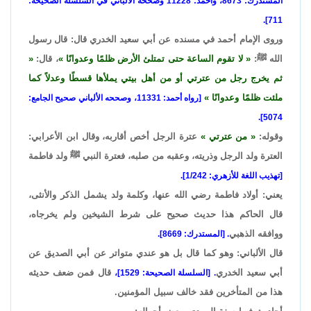
المستدرك: 8673، وأحمد: 11228 وصححه الألباني في السلسلة الصحيحة:
711].
وروى الإمام أحمد في مسنده عن أبي سعيد الخدري قال: قال رسول
الله ﷺ:
لا تقوم الساعة حتى تمتلئ الأرض ظلمًا وعدوانًا
، قال:
ثم يخرج رجل من عترتي أو من أهل بيتي يملأها قسطًا وعدلاً كما
ملئت ظلمًا وعدوانًا
[رواه أحمد: 11331، وصححه الألباني صحيح الجامع:
5074].
وقوله:
من عترتي
عترة الرجل أخص أقاربه، وقال ابن الأعرابي:
العترة ولد الرجل وذريته، وعقبه من صلبه، فعترة النبي ﷺ ولد فاطمة
[تهذيب اللغة للأزهري: 1/242].
يعني: أولاد فاطمة رضي الله عنها، وكلمة ولد يشمل الذكر والأنثى،
قال الحاكم هذا حديث صحيح على شرط الشيخين ولم يخرجاه،
ووافقه الذهبي
. [المستدرك: 8669].
قال الألباني: وهو كما قال بل هو عندي متواتر عن أبي الصديق عن
أبي سعيد الخدري
قال فمن ضعف حديثه
. [السلسلة الصحيحة: 1529]،
هذا من المتأخرين فقد خالف سبيل المؤمنين.