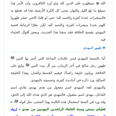
الله

سيظهره على الدين كله ولو كره الكافرون، وأن الأمر هذا
سيبلغ ما بلغ الليل والنهار، يعني: كل الكرة الأرضية، هذا قد نقطع به
فالمبشرات عندنا كثيرة والحمد لله؛ حتى لو قلنا: الاثني عشر ظهروا
كلهم عندنا مبشرات كثيرة، والحمد لله، لكن نظرًا لارتباط قضية
المهدي بقضية الخلافة فقد سقنا هذا الحديث، وبعض أقوال العلماء
فيه.
ظهور المهدي
أما بالنسبة للمهدي فمن علامات الساعة التي أخبر بها النبي ﷺ
ظهور رجل صالح في آخر الزمان، من آل بيت النبي ﷺ يبايع على
الخلافة، ويكون خليفة راشدًا، فيقيم القسط والعدل، وهذا الخليفة
الصالح، ورد ذكره في أحاديث كثيرة، وتسميته بالمهدي.
والمهدي لغة: المهدي اسم مفعول من هدى يهدي، هادي اسم
الفاعل، مهدي اسم مفعول، فالمهدي هو الذي هداه الله إلى الحق،
وقد ورد في السنة استعمال هذه الكلمة بهذا المعنى، مثل قوله ﷺ:
فعليكم بسنتي وسنة الخلفاء الراشدين المهديين من بعدي
[رواه