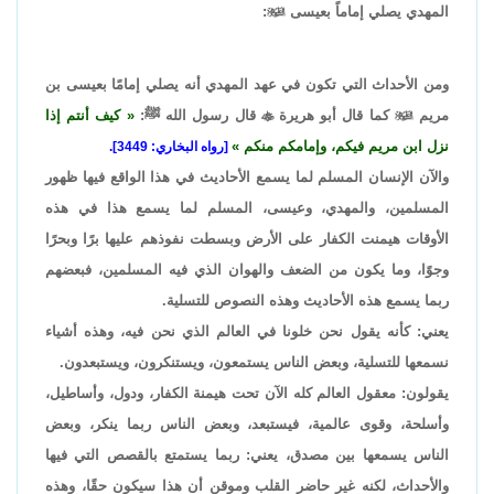
المهدي يصلي إماماً بعيسى

:
ومن الأحداث التي تكون في عهد المهدي أنه يصلي إمامًا بعيسى بن
مريم

كما قال أبو هريرة

قال رسول الله ﷺ:
كيف أنتم إذا
نزل ابن مريم فيكم، وإمامكم منكم
[رواه البخاري: 3449].
والآن الإنسان المسلم لما يسمع الأحاديث في هذا الواقع فيها ظهور
المسلمين، والمهدي، وعيسى، المسلم لما يسمع هذا في هذه
الأوقات هيمنت الكفار على الأرض وبسطت نفوذهم عليها برًا وبحرًا
وجوًا، وما يكون من الضعف والهوان الذي فيه المسلمين، فبعضهم
ربما يسمع هذه الأحاديث وهذه النصوص للتسلية.
يعني: كأنه يقول نحن خلونا في العالم الذي نحن فيه، وهذه أشياء
نسمعها للتسلية، وبعض الناس يستمعون، ويستنكرون، ويستبعدون.
يقولون: معقول العالم كله الآن تحت هيمنة الكفار، ودول، وأساطيل،
وأسلحة، وقوى عالمية، فيستبعد، وبعض الناس ربما ينكر، وبعض
الناس يسمعها بين مصدق، يعني: ربما يستمتع بالقصص التي فيها
والأحداث، لكنه غير حاضر القلب وموقن أن هذا سيكون حقًا، وهذه