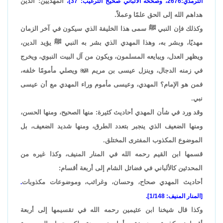
المهديين: الذين
الترمذي:2676، وصححه الألباني صحيح الترغيب: 37]،
هداهم الله إلى الحق علمًا وعملاً.
وكذلك فإن النبي ﷺ سمى هذا الخليفة الذي سيكون في آخر الزمان
مهديًا، وبشر به، وهذا المهدي الذي بشر به النبي ﷺ يؤيد الدين،
ويظهر العدل، ويبايعه المسلمون، ويكون من آل البيت النبوي، ويخرج
في زمنه الدجال، وينزل عيسى بن مريم

ويصلي مأمومًا خلفه،
فمن هو الإمام؟ المهدي، وعيسى مأموم وراء المهدي مع أن عيسى
نبي.
وقد ورد في شأن المهدي أحاديث كثيرة: منها الصحيح، ومنها الحسن،
ومنها الضعيف الذي ينجبر بتعدد الطرق، ومنها شديد الضعيف، بل
الموضوع المكذوب المفترى المختلق.
قسمها ابن القيم رحمه الله في المنار المنيف، وكذا غيره من
المحدثين كالألباني في فضائل الشام إلى أربعة أقسام:
أحاديث المهدي صحاح، وحسان، وغرائب، وموضوعات مكذوبات
.
[المنار المنيف: 1/148].
وكذا قال شيخنا ابن عثيمين رحمه الله في تقسيمها إلى أربعة