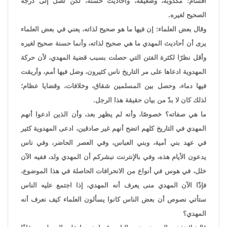
أقسام: مكذوبة، وضعيفة، وأحاديث حسنة، لكن تصل إلى درجة
الصحيح لغيره.
وقال بعض العلماء: إن فيها ما هو صحيح لذاته، يعني في بعض العلماء
يرى أن أحاديث المهدي ما هي صحيح لذاته، وأنما حسنة صحيح لغيره
وأقل نظرًا لكثرة الفتن التي حصلت بسبب قضية المهدي، لأن حركة
المهدوية ادعاها على مر التاريخ ناس كثيرون، وضل فيها أمم، وأريقت
فيها دماء، وحصل بين المسلمين شقاق، وخلافات، وقضايا عظام؛
لذلك كان لا بدّ من بيان حقيقة هذا الرجل.
ما هي صفاته؟ خصوصًا، وأنه لم يظهر بعد، وأن الذين ادعوا أنهم
المهدي في التاريخ كلهم اتضح أنهم غير صادقين، ادعى المهدوية كثير
في عهد بني أمية، وبني العباس، وفي العصر الحاضر، وفي ناس
يدعون الأيام هذه، وفي بالإنترنت نبشركم أن المهدي ولد، ففيه الآن
خلل، في هوس في أنواع من الانحرافات الحاصلة في هذا الموضوع،
فإذًا الآن المهدي منى يعرف أنه المهدي، إذا اجتمع عليه الناس
ستأتي نصوص أن بعض الناس كانوا يسألون العلماء كيف نعرف أنه
المهدي؟