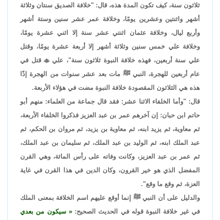
ثلاثون سنة، كيف تكون المدة هذه، قال: "خلافة الصديق سنتان وثلاثة
أشهر واثنتين وعشرين يومًا، وخلافة عمر عشر سنين وستة أشهر
وأربع ليال، وخلافة عثمان اثنتي عشر سنة إلا اثني عشرة يومًا،
وخلافة علي خمس سنين وثلاثة أشهر إلا أربعة عشرة يومًا، وقتل
علي سنة أربعين، فهذه خلافة النبوة ثلاثون سنة"، علي

قتل في
عام أربعين للهجرة، النبي ﷺ مات بعد عشر سنوات من الهجرة إذًا
هذه هي الثلاثون المقصودة خلافة النبوة مضت في هؤلاء الأربعة.
قال: "وأما الخلفاء الاثنا عشر: فقد قال جماعة من العلماء: منهم أبو
حاتم ابن حبان: إن آخرهم عمر بن عبد العزيز فذكروا الخلفاء الأربعة،
ثم معاوية، ثم يزيد ابنه، ثم معاوية بن يزيد، ثم مروان بن الحكم، ثم
عبد الملك ابنه، ثم الوليد بن عبد الملك، ثم سليمان بن عبد الملك،
ثم عمر بن عبد العزيز، وكانت وفاته على رأس المائة، وهي القرن
المفضل الذي هو خير القرون، وكان الدين في هذا القرن في غاية
العزة، ثم وقع ما وقع".
والدليل على أن النبي ﷺ إنما أوقع عليهم اسم الخلافة بمعنى الملك
في غير خلافة النبوة قوله في الحديث الصحيح:
سيكون من بعدي