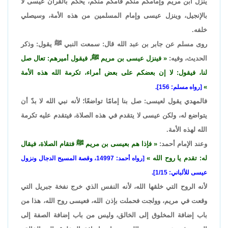
ينزل ابن مريم وإمامكم منكم فأمكم منكم، يحكم بالقرآن عيسى لا
بالإنجيل، وينزل عيسى وإمام المسلمين من هذه الأمة، وسيصلي
خلفه.
روى مسلم عن جابر بن عبد الله قال: سمعت النبي ﷺ يقول: وذكر
الحديث، وفيه:
فينزل عيسى بن مريم ﷺ، فيقول أميرهم: تعال صل
لنا، فيقول: لا إن بعضكم على بعض أمراء، تكرمة الله هذه الأمة
[رواه مسلم: 156].
فالمهدي يقول لعيسى: صل بنا إمامًا تواضعًا؛ لأنه نبي الله لا بدّ أن
يتواضع له، ولكن عيسى لا يتقدم في هذه الصلاة، فيتقدم عليه تكرمة
الله لهذه الأمة.
وعند الإمام أحمد:
فإذا هم بعيسى بن مريم ﷺ فتقام الصلاة، فيقال
له: تقدم يا روح الله
[رواه أحمد: 14997، وقصة المسيح الدجال ونزول
عيسى للألباني: 1/15].
لأنه الروح التي خلقها الله، لأنه النفس الذي خرج نفخة جبريل التي
وقعت في مريم، وولجت فحملت بإذن الله، فعيسى روح الله، هذا من
باب إضافة المخلوق إلى الخالق، وليس من باب إضافة الصفة إلى