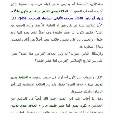
-إشكالان- "أحدهما أنه يعارض ظاهر قوله في حديث سفينة الذي
أخرجه أصحاب السنن:
الخلافة بعدي ثلاثون سنة، ثم تكون ملكًا
قال:
[رواه أبو داود: 4648، وصححه الألباني السلسلة الصحيحة: 459]"،
"لأن الثلاثين سنة لم يكن فيها إلا الخلفاء الأربعة، وأيام الحسن بن
علي"، فكيف تكون اثنا عشر خليفة؟ وهو أصلاً الذي بعده كلها أربع
خلفاء، والحسن بن علي تسمى خلافته مجاز أصلاً هي أيام وانقضت،
وتنازل لمعاوية

.
والإشكال الثاني: يقول: "أنه ولي الخلافة أكثر من هذا العدد" يعني:
على مر التاريخ الإسلامي أكثر من اثنا عشر خليفة؟
"قال: والجواب عن الأول أنه أراد في حديث سفينة:
الخلافة بعدي
ثلاثون سنة
خلافة النبوة" فقط، ولم يرد الخلافة الإسلامية إلى آخر
الزمان، ولذلك حسبوها.
وهذا ما أجاب عليه ابن القيم رحمه الله أيضاً في التوفيق بين
الحديثين
يكون بعدي اثنا عشر خليفة
، و
الخلافة بعدي ثلاثون
سنة
قال: وأراد بحديث الثلاثين سنة خلافة النبوة فقط.
[حاشية ابن