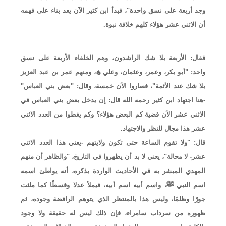
وجد أربعة على نسق واحدة"، فبدأ ابن كثير الآن يعد بناء على فهمه
أن الاثني عشر هؤلاء كلهم خلافة نبوة.
فقال: الأربعة بلا شك الراشدون، وهم الخلفاء الأربعة على نسق
واحد: "أبو بكر، وعمر، وعثمان، وعلي

، ومنهم عمر بن عبد العزيز
بلا شك عند الأئمة"، فصاروا الآن خمسة، وقال: "بعض بني العباس"
-هنا اجتهاد ابن كثير رحمه الله قال: إن يدخل بعض بني العباس في
الاثني عشر الآن قضية كم البعض هؤلاء؟ وكم يغطوا من العدد الاثني
عشر هذا مجال للنظر والاجتهاد.
قال: "ولا تقوم الساعة حتى تكون ولايتهم -يعني هذا العدد الاثني
عشر- لا محالة"، يعني لا بد أن يظهروا في التاريخ، "والظاهر أن منهم
المهدي المبشر به في الأحاديث الواردة بذكره، أنه يواطئ اسمه
اسم النبي ﷺ، واسم أبيه اسم أبيه، فيملأ عدلا وقسطًا كما ملئت
جورًا وظلمًا، وليس هذا بالمنتظر الذي يتوهم الرافضة وجوده، ثم
ظهوره من سرداب سامراء، فإن ذلك ليس له حقيقة ولا وجود