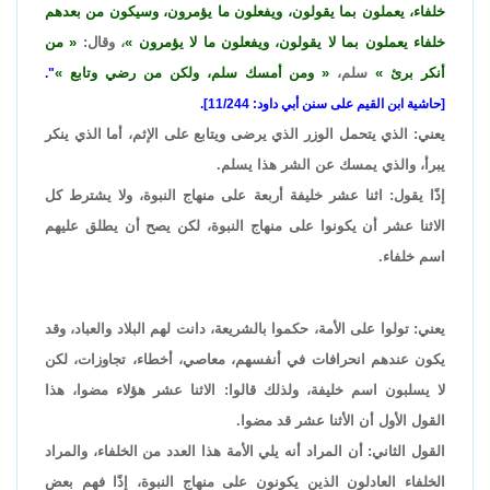
خلفاء، يعملون بما يقولون، ويفعلون ما يؤمرون، وسيكون من بعدهم
خلفاء يعملون بما لا يقولون، ويفعلون ما لا يؤمرون
، وقال:
من
أنكر برئ
سلم،
ومن أمسك سلم، ولكن من رضي وتابع
".
[حاشية ابن القيم على سنن أبي داود: 11/244].
يعني: الذي يتحمل الوزر الذي يرضى ويتابع على الإثم، أما الذي ينكر
يبرأ، والذي يمسك عن الشر هذا يسلم.
إذًا يقول: اثنا عشر خليفة أربعة على منهاج النبوة، ولا يشترط كل
الاثنا عشر أن يكونوا على منهاج النبوة، لكن يصح أن يطلق عليهم
اسم خلفاء.
يعني: تولوا على الأمة، حكموا بالشريعة، دانت لهم البلاد والعباد، وقد
يكون عندهم انحرافات في أنفسهم، معاصي، أخطاء، تجاوزات، لكن
لا يسلبون اسم خليفة، ولذلك قالوا: الاثنا عشر هؤلاء مضوا، هذا
القول الأول أن الأثنا عشر قد مضوا.
القول الثاني: أن المراد أنه يلي الأمة هذا العدد من الخلفاء، والمراد
الخلفاء العادلون الذين يكونون على منهاج النبوة، إذًا فهم بعض