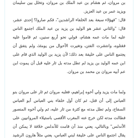
بن مروان، ثم هشام بن عبد الملك بن مروان، وتخلل بين سليمان
ويزيد عمر بن عبد العزيز.
قال: "فهؤلاء سبعة بعد الخلفاء الراشدين"، فكم صاروا؟ إحدى عشر،
قال: "والثاني عشر هو الوليد بن يزيد بن عبد الملك اجتمع الناس
عليه لما مات عمه هشام، فولي نحو أربع سنين، ثم قاموا عليه
فقتلوه، وانتشرت الفتن، وتغيرت الأحوال من يومئذ، ولم يتفق أن
يجتمع الناس على خليفة بعد ذلك؛ لأن يزيد بن الوليد الذي قام على
ابن عمه الوليد بن يزيد لم تطل مدته بل ثار عليه قبل أن يموت ابن
عم أبيه مروان بن محمد بن مروان.
ولما مات يزيد ولي أخوه إبراهيم، فغلبه مروان ثم ثار على مروان بنو
العباس إلى أن قتل، ثم كان أول خلفاء بني العباس أبو العباس
السفاح، ولم تطل مدته مع كثرة من ثار عليه، ثم ولي أخوه المنصور
فطالت مدته لكن خرج عنه المغرب الأقصى باستيلاء المروانيين على
الأندلس" وبالتالي، يعني منذ أن قامت للأندلس خلافة لا يمكن أن
يقال اجتمع الناس على خليفة لبني العباس، يعني مثلاً هارون الرشيد