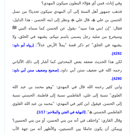
وفي إناث، فمن أي هؤلاء البطون سيكون المهدي؟
فذهب جمهور أهل السنة إلى أن المهدي سيكون تحديدًا من نسل
الحسن بن علي

، قال علي

ونظر إلى ابنه الحسن - هذا الدليل-
فقال: "إن ابني هذا سيد" -يقول عن الحسن كما سماه النبي ﷺ
وسيخرج من صلبه رجل يسمى باسم نبيكم، يشبهه في الخلق، ولا
يشبهه في الخلق" ثم ذكر قصة "يملأ الأرض عدلاً"
. [رواه أبو داود:
4292].
لكن هذا الحديث ضعفه بعض المحدثين كما أشار إلى ذلك الألباني
رحمه الله في ضعيف سنن أبي داود
. [صحيح وضعيف سنن أبي داود:
4290].
وابن كثير رحمه الله قال في المهدي: "وهو محمد بن عبد الله
العلوي" نسبة إلى علي، الفاطمي نسبة إلى فاطمة، الحسني نسبة
إلى الحسن. فيقول ابن كثير في المهدي: "محمد بن عبد الله العلوي
الفاطمي الحسني

"
. [النهاية في الفتن والملاحم: 1/17].
وقال القاري: "واختلف في أنه من بني الحسن، أو من بني الحسين؟
ويمكن أن يكون جامعًا بين النسبتين، والأظهر أنه من جهة الأب