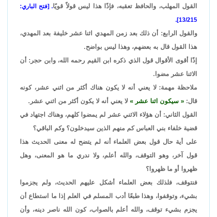
القول المهلب، والحافظ تعقبه، فإذًا هذا ليس قولاً قويًا
. [فتح الباري:
13/215].
والقول الرابع: أن ذلك بعد زمن المهدي اثنا عشر خليفة بعد المهدي،
هذا القول قال به بعضهم، وهذا ليس بواضح.
إذًا أقوى الأقوال قول الذي ذكره ابن القيم رحمه الله، وابن حجر: أن
الاثنا عشر مضوا.
ملاحظة مهمة: لا يعني أنه لا يكون هناك أكثر من اثني عشر، كونه
قال:
سيكون اثنا عشر
لا يعني أنه لا يكون أكثر من اثني عشر.
القول الثاني: أن هؤلاء الاثني عشر لم يمضوا كلهم، وهناك اجتهاد في
قضية خلفاء بني العباس كم منهم الذين سيدخلون؟ وكم الباقي؟
على أية حال قول بعض العلماء أنه لم يتضح له معنى الحديث هذا
قول آخر، وهو التوقف، والله أعلم، ولا ندري ما هو المعنى، وهل
ظهروا أو ما ظهروا؟
فنتوقف، فلذلك بعض العلماء أشكل عليهم الحديث، ولم يجزموا
بشيء، وتوقفوا، وهذا طبعًا أدب المسلم في العلم إذا ما استطاع أن
يجزم بشيء توقف، والله أعلم بالصواب، كون الله ناصر دينه، وأن