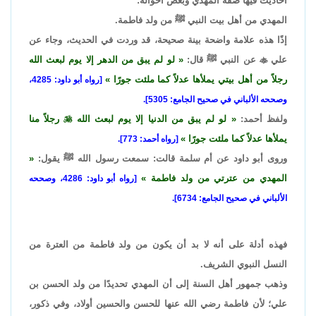
أحاديث فيها صفة المهدي وبعض أحواله:
المهدي من أهل بيت النبي ﷺ من ولد فاطمة.
إذًا هذه علامة واضحة بينة صحيحة، قد وردت في الحديث، وجاء عن
علي

عن النبي ﷺ قال:
لو لم يبق من الدهر إلا يوم لبعث الله
رجلاً من أهل بيتي يملأها عدلاً كما ملئت جورًا
[رواه أبو داود: 4285،
وصححه الألباني في صحيح الجامع: 5305].
ولفظ أحمد:
لو لم يبق من الدنيا إلا يوم لبعث الله

رجلاً منا
يملأها عدلاً كما ملئت جورًا
[رواه أحمد: 773].
وروى أبو داود عن أم سلمة قالت: سمعت رسول الله ﷺ يقول:
المهدي من عترتي من ولد فاطمة
[رواه أبو داود: 4286، وصححه
الألباني في صحيح الجامع: 6734].
فهذه أدلة على أنه لا بد أن يكون من ولد فاطمة من العترة من
النسل النبوي الشريف.
وذهب جمهور أهل السنة إلى أن المهدي تحديدًا من ولد الحسن بن
علي؛ لأن فاطمة رضي الله عنها للحسن والحسين أولاد، وفي ذكور،