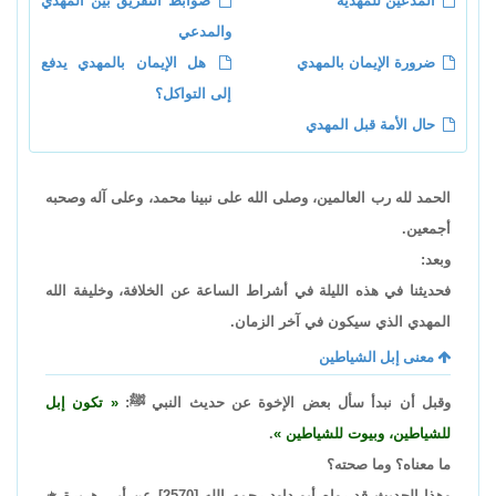
المدعين للمهدية
ضوابط التفريق بين المهدي
والمدعي
ضرورة الإيمان بالمهدي
هل الإيمان بالمهدي يدفع
إلى التواكل؟
حال الأمة قبل المهدي
الحمد لله رب العالمين، وصلى الله على نبينا محمد، وعلى آله وصحبه
أجمعين.
وبعد:
فحديثنا في هذه الليلة في أشراط الساعة عن الخلافة، وخليفة الله
المهدي الذي سيكون في آخر الزمان.
معنى إبل الشياطين
وقبل أن نبدأ سأل بعض الإخوة عن حديث النبي ﷺ:
تكون إبل
للشياطين، وبيوت للشياطين
.
ما معناه؟ وما صحته؟
وهذا الحديث قد رواه أبو داود رحمه الله [2570] عن أبي هريرة
