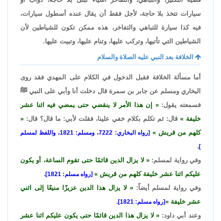
سيارات تتخذ بلا حاجة، لأجل فقط أن يقال عنده أسطول سيارات،
فيه كذا سيارة للتباهي والتفاخر، هذه ممكن تكون للشياطين لأن
الشياطين التي تأتيها، وتركب عليها، وتنام عليها، وتبيت عليها.
الخلافة بعد النبي عليه الصلاة والسلام
أما مسألة الخلافة فقبل الدخول في الكلام على المهدي فقد روى
البخاري ومسلم عن جابر بن سمرة قال دخلت أنا وأبي على النبي ﷺ
فسمعته يقول:
إن هذا الأمر لا ينقضي حتى يمضي فيه اثنا عشر
خليفة
قال: ثم تكلم بكلام خفي علينا، فقلت لأبي: ما قال؟ قال:
كلهم من قريش
[رواه البخاري: 7222، ومسلم: 1821، واللفظ لمسلم
].
وفي رواية لمسلم:
لا يزال الدين قائمًا حتى تقوم الساعة، أو يكون
عليكم اثنا عشر خليفة كلهم من قريش
[رواه مسلم: 1821].
وفي رواية لمسلم أيضاً:
لا يزال هذا الدين عزيزًا منيعًا إلى اثني
عشر خليفة
[رواه مسلم: 1821].
وعند أبي داود:
لا يزال هذا الدين قائمًا حتى يكون عليكم اثنا عشر