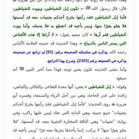
قال: قال رسول الله ﷺ:
تكون إبل للشياطين، وبيوت للشياطين،
فأما إبل الشياطين فقد رأيتها يخرج أحدكم بجنيبات معه قد أسمنها
فلا يعلو بعيرًا منها، ويمر بأخيه قد انقطع به فلا يحمله، وأما بيوت
الشياطين فلم أرها
كان سعيد يقول:
لا أراها إلا هذه الأقفاص
التي يستر الناس بالديباج
، وهذا الحديث قد حسنه العلامة الألباني
رحمه الله.
وذكره في سلسلته الصحيحة برقم
:
[93] ثم تراجع عن تصحيحه
وذكره في الضعيفة برقم [2303]، وصرح بهذا التراجع.
وأما معنى الحديث تكون يعني توجد فهذا مما أخبر النبي ﷺ أنه
سيقع:
وقوله:
إبل للشياطين
يعني: أنها معدة للتفاخر، والتكاثر، والتباهي،
زائدة على قدر الحاجة، وهي من أجل الرياء والسمعة. وفسره أبو
هريرة

روى الحديث: "فأما إبل الشياطين فقد رأيتها يخرج أحدكم
بجنيبات" جمع جنيبة، وهي الدابة التي تقاد ليس عليها راكب، وفي
رواية: "نجيبات" وهي الناقة المختارة النجيبة معه، قد أسمنها، "فلا
يعلو بعيرًا منها" لا يركب، إنما يأخذها يجرها معه جرًا "ويمر بأخيه قد
انقطع به فلا يحمله" يمر بأخيه المسلم قد انقطع عن السير، وليس