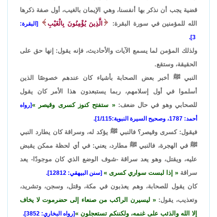
قضية يجب أن نذكر بها أنفسنا، وهي الإيمان بالغيب، أول صفة ذكرها
الله للمؤمنين في سورة البقرة:
الَّذِينَ يُؤْمِنُونَ بِالْغَيْبِ
[البقرة:
3].
ولذلك المؤمن لما يسمع الآيات والأحاديث، فإنه يقول: إنها حق على
الحقيقة، وستقع.
النبي ﷺ أخبر بعض الصحابة بأشياء كان عندهم خصوصًا الذين
أسلموا في أول إسلامهم، ربما يستبعدون هذا الأمر كان يقول
للصحابي وهو في حال ضعف:
ستفتح كنوز كسرى وقيصر
[رواه
أحمد: 1787، وصحيح السيرة النبوية:1/115].
فيقول: كسرى وقيصر؟ فالنبي ﷺ يؤكد له، وسراقة كان يطارد النبي
ﷺ في الهجرة، فالنبي ﷺ مطارد، يعني: في أي لحظة ممكن يقبض
عليه، ويقتل، وهو يعد سراقة -شوف الوضع الذي كان موجودًا- يعد
سراقة
إذا لبست سواري كسرى
[سنن البيهقي: 12812].
كان يقول للصحابة، وهم يعذبون في مكة، وقتل، وسجن، وتشريد،
وتعذيب، يقول:
ليسيرن الراكب من صنعاء إلى حضرموت لا يخاف
إلا الله والذئب على غنمه، ولكننكم تستعجلون
[رواه البخاري: 3852].