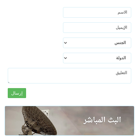
إرسال