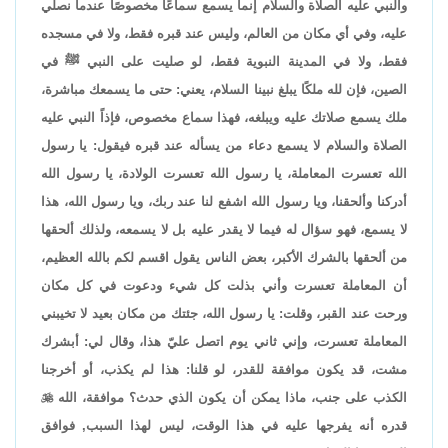
والنبي عليه الصلاة والسلام إنما يسمع سماعًا مخصوصًا عندما نصلي
عليه، وفي أي مكان من العالم، وليس عند قبره فقط، ولا في مسجده
فقط، ولا في المدينة النبوية فقط، لو صليت على النبي ﷺ في
الصين، فإن لله ملكًا يبلغ نبينا السلام، يعني: حتى ما يسمعك مباشرة،
ملك يسمع صلاتك عليه ويبلغه، فهذا سماع مخصوص، فإذاً النبي عليه
الصلاة والسلام لا يسمع دعاء من يسأله عند قبره فيقول: يا رسول
الله تعسرت المعاملة، يا رسول الله تعسرت الولادة، يا رسول الله
أدركنا وألحقنا، ويا رسول الله اشفع لنا عند ربك، ويا رسول الله، هذا
لا يسمع، فهو سؤال له فيما لا يقدر عليه بل لا يسمعه، ولذلك ألحقها
من ألحقها بالشرك الأكبر، بعض الناس يقول اقسم لكم بالله العظيم،
أن المعاملة تعسرت وأني بذلت كل شيء ودعوت في كل مكان
ورحت عند القبر، وقلت: يا رسول الله، جئتك من مكان بعيد لا تخيبني
المعاملة تعسرت، وإني ثاني يوم اتصل عليّ هذا، وقال لي: أبشرك
مشت، قد يكون موافقة للقدر، لو قلنا: هذا لم يكذب، أو أخرجنا
الكذب على جنب، ماذا يمكن أن يكون الذي حدث؟ موافقة، الله

قدره أنه يفرجها عليه في هذا الوقت، ليس لهذا السبب, فوافق