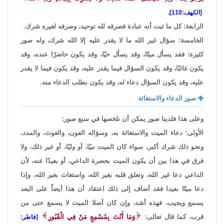
[الكهف:110].
الرابعة: كل ما ثبت أنه عبادة فصرفه لله توحيد، وصرفه لغيره شرك.
الخامسة: سؤال غير الله ما لا يقدر عليه إلا الله شرك، وله صور
كثيرة: فقد يسأل ميتًا، وقد يسأل حيًا، وقد يكون حاضرًا عنده، وقد
يكون غائبًا، وقد يكون السؤال فيما يقدر عليه، وقد يكون فيما لا يقدر
عليه، وقد يكون السؤال دعاء له، وقد يكون بطلب الدعاء منه.
صور الدعاء والاستغاثة
وعلى هذا فلدينا صور يمكن أن نلخصها في سبع صور:
الأولى: دعاء الميت والاستغاثة به، وسؤاله العون، والغوث، والمدد،
ونحو ذلك شرك أكبر، سواء كان الميت نبيًا، أو وليًا، أو غير ذلك، ولا
فرق في هذا بين أن يكون الميت بحضرة الداعي، أو بعيدًا عنه، لأن
الداعي دعا غير الله، وتعلق قلبه بغير الله، واستغاث بغير الله، وإذا
دعا ميتًا بعيدا فقد أضاف إلى ذلك اعتقاد أن هذا أيضاً على البعد
يسمع ويجيب، فهذه أشد، وإن كان أصلا الميت لا يسمع حتى من
قرب، كما قال تعالى:
وَمَا أَنْتَ بِمُسْمِعٍ مَنْ فِي الْقُبُورِ
[فاطر: