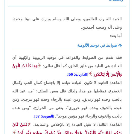
الحمد لله رب العالمين، وصلى الله وسلم وبارك على نبينا محمد،
وعلى آله وصحبه أجمعين.
أما بعد:
ضوابط في توحيد الألوهية
فقد تقدم من الضوابط والقواعد في توحيد الربوبية والإلهية أن
العبادة هي الغاية من خلق الخلق، كما قال تعالى:
وَمَا خَلَقْتُ الْجِنَّ
وَالْإِنْسَ إِلَّا لِيَعْبُدُونِ
[الذاريات: 56].
القاعدة الثانية: لا تكون العبادة عبادة إلا باجتماع كمال الحب وكمال
الخضوع، فمناطها هو هذا، ولذلك قال بعض السلف: "من عبد الله
بالحب وحده فهو زنديق، ومن عبده بالرجاء وحده فهو مرجئ، ومن
عبده بالخوف وحده فهو حروري"، يعني من الخوارج، "ومن عبده
بالحب والخوف والرجاء فهو مؤمن موحد".
[العبودية: 37].
القاعدة الثالثة: لا تقبل العبادة إلا بالإخلاص والمتابعة،
فَمَنْ كَانَ
يَرْجُو لِقَاءَ رَبِّهِ فَلْيَعْمَلْ عَمَلًا صَالِحًا وَلَا يُشْرِكْ بِعِبَادَةِ رَبِّهِ أَحَدًا