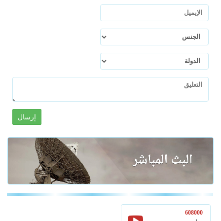
إرسال
608000