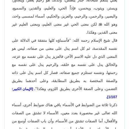
يعني ينتقم سبحانه، جبار يبطش، وكذلك هو رحيم يغفر، ويتجاوز،
ويستر، ويتوب، ويحسن، فإذاً الحي، والعليم، والقدير، والسميع،
والبصير، والرحمن، والرحيم، والعزيز، والحكيم، أسماء لمسمى واحد،
وهو الله

لكن معنى الحي غير معنى العليم، ومعنى العليم غير
معنى القدير، وهكذا.
قال شيخ الإسلام رحمه الله: "فأسماؤه كلها متفقة في الدلالة على
نفسه المقدسة، ثم كل اسم يدل على معنى من صفاته، ليس هو
المعنى الذي دل عليه الاسم الآخر، فالعزيز يدل على نفسه مع عزته،
والخالق يدل على نفسه مع خلقه، والرحيم يدل على نفسه مع
رحمتها، ونفسه تستلزم جميع صفاته، فصار كل اسم يدل على ذاته
والصفة المختصة به بطريق المطابقة، وعلى أحدهما بطريق
التضمن، وعلى الصفة الأخرى بطريق اللزوم، وهكذا"
. [الإيمان الكبير:
1/107].
ذكرنا ثلاثة من الضوابط في الأسماء باقي هناك ضوابط أخرى، أسماء
الله تعالى غير محصورة بعدد معين، الأسماء لا تشتق من الصفات
والأفعال، أما الصفات تشتق من الأسماء، وأن باب الصفات أوسع من