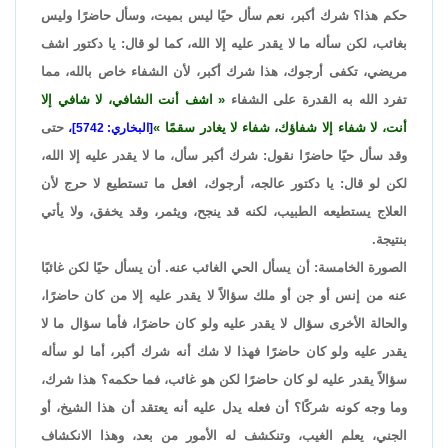
حكم هذا؟ شرك أكبر، نعم سأل حيًا ليس بميت، وسأل حاضرًا وليس
بغائب، لكن سأله ما لا يقدر عليه إلا الله، كما لو قال: يا دكتور اشف
مريضي، تكفى أرجوك، هذا شرك أكبر، لأن الشفاء خاص بالله، مما
تفرد الله به القدرة على الشفاء
اشف أنت الشافي، لا شافي إلا
أنت، لا شفاء إلا شفاؤك، شفاء لا يغادر سقمًا
حتى
[البخاري: 5742]،
وقد سأل حيًا حاضرًا نقول: شرك أكبر سأل، ما لا يقدر عليه إلا الله،
لكن لو قال: يا دكتور عالجه، أرجوك، افعل ما تستطيع لا حرج لأن
العلاج يستطيعه الطبيب، لكنه قد ينجح، ويثمر، وقد يخفق، ولا يأتي
بنتيجة.
الصورة الخامسة: أن يسأل الحي الغائب عنه. أن يسأل حيًا لكن غائبًا
عنه من إنس أو جن أو ملك سؤالاً لا يقدر عليه إلا من كان حاضرًا،
والحالة الأخرى سؤال لا يقدر عليه ولو كان حاضرًا، فأما سؤال ما لا
يقدر عليه ولو كان حاضرًا فهذا لا شك أنه شرك أكبر، أما لو سأله
سؤالاً يقدر عليه لو كان حاضرًا لكن هو غائب، فما حكمه؟ هذا شرك،
وما وجه كونه شركًا؟ أن فعله يدل عليه أنه يعتقد أن هذا الشيخ، أو
الجني، يعلم الغيب، وتنكشف له الأمور من بعد، وهذا الانكشاف