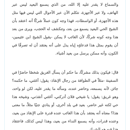
والسماع لا يقدر عليه إلا الله، من الذي يسمع البعيد ليس عبر
الهاتف، ولا عبر الأجهزة، نتكلم الآن عبر الأحوال التي ليس فيها مثل
هذه الأجهزة، أو الواسطات، فهذا وجه كون عملاً شركًا أنه اعتقد بأن
الشيخ الحي البعيد يسمع من بعد، وتنكشف له الحجب، ويرى من بعد
هذا وجه كونه شركًا، لأن الغائب لا يمكن -يقول الشيخ ابن عثيمين-
أن يقوم بمثل هذا فدعاؤه إياه يدل على أنه يعتقد أن له تصرفًا في
الكون، وأنه ممكن يرسل من بعيد أشياء.
قال: فيكون بذلك مشركًا، ما حكم أن يسأل الغريق شخصًا حاضرًا في
السفينة -مثلاً في الطوافة من رجال الإنقاذ- يقول: أغثني، ما حكمه؟
جائز، لأنه يسمعه، وحاضر عنده، وسأله ما يقدر عليه، لكن لو واحد،
وهو غريق: يقول: يا شيخي فلان أدركني، أغثني أنقذني، وشيخه هذا
حي لكنه غير حاضر، بعيد في بلد أخرى، أو ينادي جنيًا مثلاً، ما معنى
هذا؟ معناه أنه يعتقد بأن هذا الغائب عنده قدرة على الإنقاذ من بعيد،
وعنده قدرات، وأنه يسمع النداء من بعيد، وهذا ليس كذلك، فاعتقاد
هذا فيه هو الشرك.