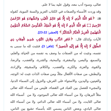
تعالى، وسوء أدب معه، وقول عليه بما لا علم.
وقد وردت الأسماء والصفات في الكتاب العزيز والسنة النبوية، كقوله

:
هُوَ اللَّهُ الَّذِي لَا إِلَهَ إِلَّا هُوَ عَالِمُ الْغَيْبِ وَالشَّهَادَةِ هُوَ الرَّحْمَنُ
الرَّحِيمُ
۝
هُوَ اللَّهُ الَّذِي لَا إِلَهَ إِلَّا هُوَ الْمَلِكُ الْقُدُّوسُ السَّلَامُ الْمُؤْمِنُ
الْمُهَيْمِنُ الْعَزِيزُ الْجَبَّارُ الْمُتَكَبِّرُ
[الحشر: 22-23].
الآيات وكذلك قال:
غَافِرِ الذَّنْبِ وَقَابِلِ التَّوْبِ شَدِيدِ الْعِقَابِ ذِي
الطَّوْلِ لَا إِلَهَ إِلَّا هُوَ إِلَيْهِ الْمَصِيرُ
فنثبت لله ما سمى به
[غافر: 3]،
نفسه، ونثبت له من الصفات ما وصف به نفسه من الحياة، والعلم،
والسمع، والبصر، والمغفرة، والمحبة، والقدرة، والغضب، والرضا،
والقوة، والعزة، والكره، والغضب، والكلام، والمشيئة، والإرادة،
والبطش، من صفات الأفعال مثلاً، ومن صفات الذات نثبت له: الوجه،
والعينين، واليدين، والاستواء على العرش، والنزول إلى السماء الدنيا،
والمجيء للفصل بين العباد في القضاء، فليس من أسماء الله تعالى
مثلاً البرهان، ولا من أسماء الله تعالى الموجود، ولا من أسماء الله
تعالى الثابت، ولا من أسماء الله تعالى الدائم، ولا من أسماء الله
تعالى البادي، وبعض الناس يسمي الله بأسماء تشيع بين الناس،