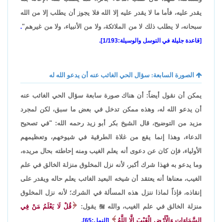
يقدر عليه، فأما ما لا يقدر عليه إلا الله فلا يجوز أن يطلب إلا من الله
سبحانه، لا يطلب ذلك لا من الملائكة، ولا من الأنبياء، ولا من غيرهم"
.
[قاعدة جليلة في التوسل والوسيلة:1/193].
الصورة السابعة: سؤال الحي الغائب عنه أن يدعو الله له
يمكن أن نقول أيضاً: أن هناك صورة سابعة سؤال الحي الغائب عنه
أن يدعو الله له، وهذه ممكن تدخل في بعض ما سبق، لكن لمجرد
مزيد من التوضيح، قال الشيخ بكر أبو زيد رحمه الله: "في تصحيح
الدعاء، وهذا إنما يقع من غلاة الطرقية في شيوخهم، وتعظيمهم
الأولياء، فإن كان عن دعوى أنه يعلم الغيب ومنه إحاطته بحال مريده،
وما يدعو به فهذا شرك أكبر، لأنه نزل المخلوق منزلة الخالق في علم
الغيب، معناها أنه يعتقد أن شيخه البعيد الغائب يعلم حاله ويقدر على
إنقاذه، فإذاً لماذا ننزل هذه المسألة في الشرك؛ لأنه نزل المخلوق
منزلة الخالق في علم الغيب، والله

يقول:
قُلْ لَا يَعْلَمُ مَنْ فِي
السَّمَاوَاتِ وَالْأَرْضِ الْغَيْبَ إِلَّا اللَّهُ
[النمل:65].