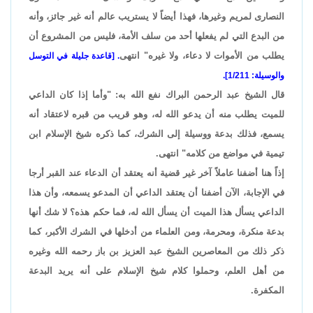
النصارى لمريم وغيرها، فهذا أيضاً لا يستريب عالم أنه غير جائز، وأنه
من البدع التي لم يفعلها أحد من سلف الأمة، فليس من المشروع أن
يطلب من الأموات لا دعاء، ولا غيره" انتهى
. [قاعدة جليلة في التوسل
والوسيلة: 1/211].
قال الشيخ عبد الرحمن البراك نفع الله به: "وأما إذا كان الداعي
للميت يطلب منه أن يدعو الله له، وهو قريب من قبره لاعتقاد أنه
يسمع، فذلك بدعة ووسيلة إلى الشرك، كما ذكره شيخ الإسلام ابن
تيمية في مواضع من كلامه" انتهى.
إذاً هنا أضفنا عاملاً آخر غير قضية أنه يعتقد أن الدعاء عند القبر أرجا
في الإجابة، الآن أضفنا أن يعتقد الداعي أن المدعو يسمعه، وأن هذا
الداعي يسأل هذا الميت أن يسأل الله له، فما حكم هذه؟ لا شك أنها
بدعة منكرة، ومحرمة، ومن العلماء من أدخلها في الشرك الأكبر، كما
ذكر ذلك من المعاصرين الشيخ عبد العزيز بن باز رحمه الله وغيره
من أهل العلم، وحملوا كلام شيخ الإسلام على أنه يريد البدعة
المكفرة.