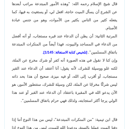
قال شيخ الإسلام رحمه الله: "وهذه الأمور المبتدعة مراتب أبعدها
عن الشرع أن يسأل الميت حاجة، افعل لي، أو يستغيث به فيها، كما
يفعله كثير من الناس بكثير من الأموات، وهو من جنس عبادة
الأصنام.
المرتبة الثانية: أن يظن أن الدعاء عند قبره مستجاب، أو أنه أفضل
من الدعاء في المساجد والبيوت، فهذا أيضاً من المنكرات المبتدعة
باتفاق المسلمين".
[تلخيص كتابة الاستغاثة: 1/145].
وإن كنا لا نقول في هذه الصورة أنه كفر أو شرك مخرج عن الملة،
لكنه غلو ووسيلة للشرك، لأنه يقول: أنا أعتقد أن الدعاء عند القبر
مستجاب، أو أقرب إلى الله، أو فيه ميزة، صحيح أن هذا بحد ذاته
ليس شركًا مخرجًا عن الملة، لكن وسيلة للشرك، ستتطور الأمور، هو
الآن يدعو الله في المقبرة باعتقاد أن الدعاء عند القبر أو عند هذا
الولي يرجا أكثر استجابته، ولذلك فهي حرام باتفاق المسلمين".
قال ابن تيمية: "من المنكرات المبتدعة"، ليس من هذا النوع أننا إذا
دفنا الميت عملنا بالسنة، ودعونا الله للميت، ليس من هذا النوع إذا