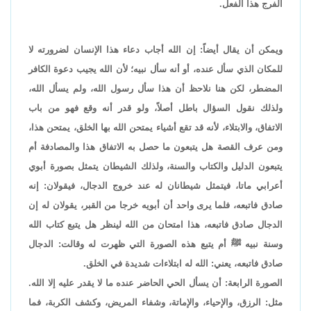
الفرج هذا الفعل.
ويمكن أن يقال أيضاً: إن الله أجاب دعاء هذا الإنسان لضرورته لا
للمكان الذي سأل عنده، أو أنه سأل نبيه؛ لأن الله يجيب دعوة الكافر
المضطر، لكن هنا نلاحظ أن هذا سأل رسول الله، ولم يسأل الله،
ولذلك نقول السؤال باطل أصلاً، ولو قدر أنه وقع فهو من باب
الاتفاق، والابتلاء، لأنه قد تقع أشياء يمتحن الله بها الخلق، يمتحن هذا،
ومن عرف القصة هل يتبعون ما حصل به الاتفاق هذا والمصادفة أم
يتبعون الدليل والكتاب والسنة، ولذلك الشيطان يتمثل بصورة أبوي
أعرابي ماتا، فيتمثل شيطانان له عند خروج الدجال، فيقولان: إنه
صادق فاتبعه، فلما يرى واحد أن أبويه خرجا من القبر، يقولان له إن
الدجال صادق فاتبعه، هذا امتحان من الله لينظر هل يتبع كتاب الله
وسنة نبيه ﷺ أم يتبع هذه الصورة التي ظهرت له وقالت: الدجال
صادق فاتبعه، يعني: الله له ابتلاءات شديدة في الخلق.
الصورة الرابعة: أن يسأل الحي الحاضر عنده ما لا يقدر عليه إلا الله.
مثل: الرزق، والإحياء، والإماتة، وشفاء المريض، وكشف الكربة، فما