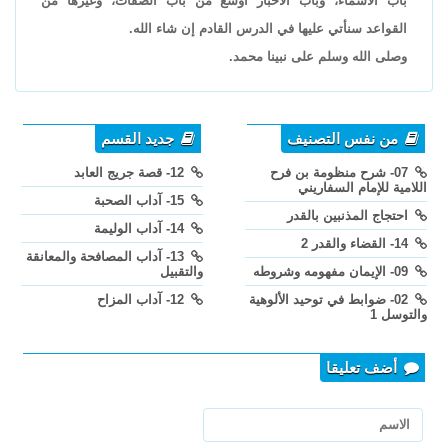
باب الأسماء، وباب الأخبار أوسع من باب الصفات، وغيرها من
القواعد سنأتي عليها في الدرس القادم إن شاء الله.
وصلى الله وسلم على نبينا محمد.
من نفس التصنيف
جديد القسم
07- شرح منظومة بن فرح
12- قصة جريج العابد
اللامية للإمام السفاريني
15- آداب الصحبة
احتجاج المذنبين بالقدر
14- آداب الوليمة
14- القضاء والقدر 2
13- آداب المصافحة والمعانقة
09- الإيمان مفهومه وشروطه
والتقبيل
02- ضوابط في توحيد الألوهية
12- آداب المزاح
والتوسل 1
أضف تعليقا