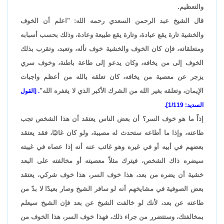
والتعظيم.
قال الشيخ عبد الرحمن السعدي رحمه الله: "اعلم أن الخوف
والخشية تارة يقع عبادة، وتارة يقع طبيعة وعادة، وذلك بحسب أسبابه
ومتعلقاته، فإن كان الخوف والخشية خوف تأله، وتعبد، وتقرب بذلك
الخوف إلى من يخافه، وكان يدعو إلى طاعة باطنة، وخوف سري
يزجر عن معصية من يخافه، كان تعلقه بالله من أعظم واجبات
الإيمان، وتعلقه بغير الله من الشرك الأكبر الذي لا يغفره الله"
. [القول
السديد: 1/119].
إذاً ما هو خوف السر؟ أن بعض الناس يعتقد أن هذا الشخص تجب
طاعته، وإذا ما أطاعه ستحدث له مصيبة، ولو كان غائبًا، فقد يعتقد
بعضهم في أبيه أو في غيره وهو غائب عنه أنه إذا عصاه في غيبته
سيضره ذاك الشخص، فيترك مثلاً معصيته أو مخالفته على البعد
خشية أن يضره من بعد، هذا خوف السر، هذا خوف شركي، يعتقد
بعض الصوفية في مشايخهم أنه لو سافر الشيخ وصار بعيدًا لا بدّ من
طاعته عن بعد، لأنك لو خالفت الشيخ عن بعد فإن الشيخ سيعلم
بمخالفتك، وستتضرر من جراء ذلك، فهذا خوف السر، هذا الخوف من