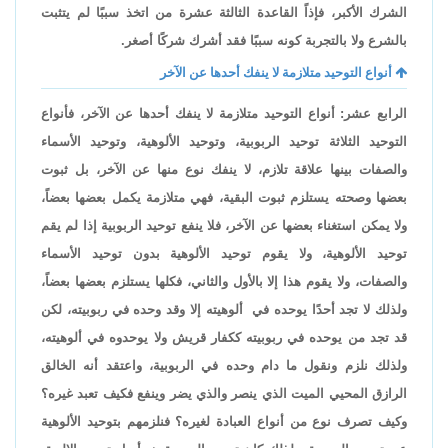
الشرك الأكبر، فإذاً القاعدة الثالثة عشرة من اتخذ سببًا لم يتثبت
بالشرع ولا بالتجربة كونه سببًا فقد أشرك شركًا أصغر.
أنواع التوحيد متلازمة لا ينفك أحدها عن الآخر
الرابع عشر: أنواع التوحيد متلازمة لا ينفك أحدها عن الآخر، فأنواع
التوحيد الثلاثة توحيد الربوبية، وتوحيد الألوهية، وتوحيد الأسماء
والصفات بينها علاقة تلازم، لا ينفك نوع منها عن الآخر، بل ثبوت
بعضها وصحته يستلزم ثبوت البقية، فهي متلازمة يكمل بعضها بعضاً،
ولا يمكن استغناء بعضها عن الآخر، فلا ينفع توحيد الربوبية إذا لم يقم
توحيد الألوهية، ولا يقوم توحيد الألوهية بدون توحيد الأسماء
والصفات، ولا يقوم هذا إلا بالأول والثاني، فكلها يستلزم بعضها بعضاً،
ولذلك لا تجد أحدًا يوحده في ألوهيته إلا وقد وحده في ربوبيته، لكن
قد تجد من يوحده في ربوبيته ككفار قريش ولا يوحدوه في ألوهيته،
ولذلك نلزم ونقول ما دام وحده في الربوبية، واعتقد أنه الخالق
الرازق المحيي الميت الذي ينصر والذي يضر وينفع فكيف تعبد غيره؟
وكيف تصرف نوع من أنواع العبادة لغيره؟ فنلزمهم بتوحيد الألوهية