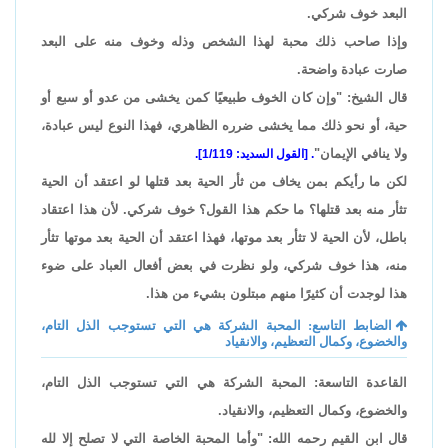
البعد خوف شركي.
وإذا صاحب ذلك محبة لهذا الشخص وذله وخوف منه على البعد
صارت عبادة واضحة.
قال الشيخ: "وإن كان الخوف طبيعيًا كمن يخشى من عدو أو سبع أو
حية، أو نحو ذلك مما يخشى ضرره الظاهري، فهذا النوع ليس عبادة،
ولا ينافي الإيمان"
. [القول السديد: 1/119].
لكن ما رأيكم بمن يخاف من ثأر الحية بعد قتلها لو اعتقد أن الحية
تثأر منه بعد قتلها؟ ما حكم هذا القول؟ خوف شركي. لأن هذا اعتقاد
باطل، لأن الحية لا تثأر بعد موتها، فهذا اعتقد أن الحية بعد موتها تثأر
منه، هذا خوف شركي، ولو نظرت في بعض أفعال العباد على ضوء
هذا لوجدت أن كثيرًا منهم مبتلون بشيء من هذا.
الضابط التاسع: المحبة الشركة هي التي تستوجب الذل التام،
والخضوع، وكمال التعظيم، والانقياد
القاعدة التاسعة: المحبة الشركة هي التي تستوجب الذل التام،
والخضوع، وكمال التعظيم، والانقياد.
قال ابن القيم رحمه الله: "وأما المحبة الخاصة التي لا تصلح إلا لله