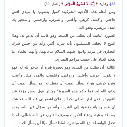
وقال:
إِنَّكَ لَا تُسْمِعُ الْمَوْتَى
22]،
[النمل: 80].
ومن أمثلة هذه الأدعية الشركية: كقول بعضهم: يا سيدي اقض
حاجتي، واكشف كربتي، وأغثني، وانصرني، وارحمني، وأستجير بك
اشف مريضي، ونحو ذلك.
الصورة الثانية: أن يطلب من الميت، وهو غائب أن يدعو له، وهذا
النوع لا يختلف المسلمون بأنه شرك أكبر، وأنه من جنس شرك
النصارى في مريم وابنها عليهما السلام بدعائهما، وأنهما يعلمان ما
يفعله العباد على حسب مزاعم النصارى.
الثالثة: أن يطلب من الميت، وهو بحضرة قبره أن يدعو الله له. فهو
لا يقول: أجرني، وأغثني، وارزقني، واشفني، والمدد منك، وأعني،
وفرج كربتي، هو لا يسأل الميت أن يفعل له، هو يسأل الميت أن
يدعو الله له، فما حكم هذه الصورة؟ ومثالها قول بعض هؤلاء عند
القبور: يا فلان ادع الله لي بكذا، يا فلان اشفع لي عند الله، فلا شك
أن هذه وسيلة مفضية إلى الشرك، وأنه من سؤال غير الله، وهذه
وساطة بدعية، ودعاء للأموات وصرف القلوب عن الله -تعالى- لماذا
تجعل الواسطة ادع الله مباشرة، لماذا تسأل ميتًا أن يسأل لك.