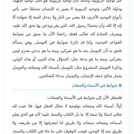
عبر توحيد الربوبية، ولذلك كان توحيد الربوبية هو أصل توحيد الإلهية،
ودليله الأكبر، وتوحيد الربوبية لا يصير به الإنسان مسلمًا حتى يأتي
بأنواع التوحيد الأخرى، فلا ينجي من النار ولا يدخل الجنة إلا شهادة ألا
إله إلا الله وأن محمدًا رسول الله، التي يقر ويذعن بها بحق الله عليه،
ويصرف العبادة لله تعالى فقط، راجعنا الآن ما سبق من ضوابط
القواعد التوحيد، وكنا قد ذكرنا ضوابط في التوسل، وهي مسألة
تلحق به لأن التوسل منه ما هو شركي، ومنه ما هو بدعي محرم ليس
بشركي، ومنه ما هو بدعة مثل: السؤال بجاه النبي، أو بجاه الولي،
وذكرنا التوسل المشروع مثل: التوسل بأسماء الله وصفاته، والتوسل
بعمل صالح عمله الإنسان، والتوسل بدعاء الصالحين.
ضوابط في الأسماء والصفات
فلننتقل الآن إلى ضوابط في الأسماء والصفات:
أولاً: أسماء الله وصفاته توقيفية لا مجال للعقل فيها. فلا نثبت لله
تعالى اسمًا ولا صفة إلا ما دل الكتاب والسنة عليه؛ لأنه هو الذي يعلم
أسماءه وصفاته سبحانه ولا طريق لنا لمعرفتها إلا من طريقه، ولا
طريق منه إلا الوحي، فيجب الوقوف على ما جاء في الكتاب والسنة،