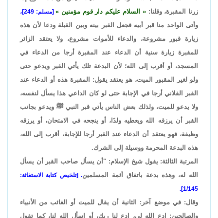
زرنا المقبرة، وقلنا:
السلام عليكم دار قوم مؤمنين
[مسلم: 249]،
وأتى الواحد منا قبر أبيه فجعل القبر بينه وبين القبلة ودعا لأن هذه
زيارة قبور مشروعة، والدعاء للأموات مشروع، ولا يعتقد الزائر
للمقبرة زيارة سنية أن الدعاء عند المقبرة أرجا من الدعاء في
المسجد، أو أقرب إلى الله؛ لأن البدعة تلك يأتي القبر ويدعو حتى
ولو لغير المقبور الميت، هو يعتقد يقول: المقبرة هذه أو الدعاء عند
القبر الفلاني أرجا في الإجابة حتى لو كان الداعي هذا يسأل لنفسه،
ولا يدعو للميت، ولذلك بعض الناس يأتي قبر النبي ﷺ ويدعو بجانب
القبر أن يرزقه الله ويعطيه ولدًا، أو ينجحه في الامتحان، أو يرزقه
وظيفة، فهو يعتقد أن الدعاء عند القبر أرجا للإجابة، أقرب إلى الله،
هذه البدعة المحرمة ووسيلة إلى الشرك.
المرتبة الثالثة: يقول شيخ الإسلام: "أن يسأل صاحب القبر أن يسأل
الله له، وهذه بدعة باتفاق أئمة المسلمين
. [تلخيص كتابة الاستغاثة:
1/145].
وقال: في موضع آخر: الثانية أن يقال للميت أو الغائب من الأنبياء
والصالحين: ادع الله لي، ادع لنا ربك، أو اسأل الله لنا، كما تقول