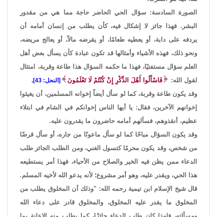
الصورة السادسة: سؤال الحي الحاضر حاجة مما هي من مقدور
البشر. فهذا جائز لا إشكال فيه، كأن يطلب من إنسان أمامه أن
يردفه على دابة، أو يعطيه طعامًا، أو يقرضه مالاً، أو يعالج مريضه،
ونحو ذلك، فهذه الأشياء وأمثالها قد تكون عبادة كأن يسأل بعض أهل
العلم سؤال مستفتيًا، فهذا ما حكمه السؤال هذا طاعة وقربة، امتثال
لقول الله:
فَاسْأَلُوا أَهْلَ الذِّكْرِ إِنْ كُنْتُمْ لَا تَعْلَمُونَ
[النحل: 43].
وقد يكون طاعة وقربة، كما لو سأل أيضاً إخوانه المسلمين، أن يغيثوا
إخوانهم الآخرين، فقال: يا أيها الناس إخوانكم في الشام في ابتلاء
عظيم، أنقذوهم، فسألهم أمامه حاضرون ما يقدرون عليه.
وقد يكون السؤال مباحًا كما لو سأل ماعونًا من جاره، أو سأل قرضًا
من شخص، وقد يكون محرمًا كتسول الغني، ومن الطلب الجائز طلب
الدعاء ممن يظن فيه الخير والصلاح من الأحياء، فهذا أمر يستطيعه
هذا الحي، ويقدر عليه، وهو أمر مشروع؛ لأنه يدعو الله لأخيه المسلم.
قال شيخ الإسلام ابن تيمية رحمه الله: "وذلك أن المخلوق يطلب من
المخلوق ما يقدر عليه المخلوق، والمخلوق قادر على دعاء الله
ومسألته، فلهذا كان طلب الدعاء جائزًا، كما يطلب منه الإعانة بما