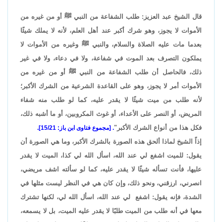
قال الشيخ عبد العزيز: طلب الشفاعة من النبي ﷺ أو من غيره من
الأموات لا يجوز، وهو شرك أكبر عند أهل العلم، لأنه لا يملك شيئًا
بعدما مات عليه الصلاة والسلام، والنبي ﷺ وغيره من الأموات لا
يملكون التصرف بعد الموت في شفاعة، ولا في دعاء، ولا في غير
ذلك، فالحاصل أن طلب الشفاعة من النبي ﷺ أو من غيره من
الأموات أمر لا يجوز، وهو على القاعدة الشرعية من الشرك الأكبر؛
لأنه طلب من ميت شيئًا لا يقدر عليه، كما لو طلب منه شفاء
المريض، أو النصر على الأعداء، أو غوث المكروبين، أو ما أشبه ذلك،
فكل هذا من أنواع الشرك الأكبر"
. [مجموع فتاوى ابن باز: 15/21].
إذاً الشيخ لماذا ألحق هذه الصورة بالشرك الأكبر، وما هي الصورة أن
يقول: للميت اشفع لي عند الله، اسأل الله لي كذا، الميت لا يقدر
عليها، فأنت تسأله شيئًا لا يقدر عليه، كما لو سألته اشف مريضي،
انصرني، ارزقني، ونحو ذلك، وإن كان هي في النظر ليست مثلها في
الشدة، فإنه يقول: اشفع لي عند الله، اسأل الله لي، لكنها تشترك
معها في أنه طلب من الميت طلبًا لا يقدر عليه الميت، بل لا يسمعه،