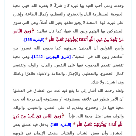
وحده، ومتى أحب العبد بها غيره كان شركًا لا يغفره الله، فهي محبة
العبودية المستلزمة للذل والخضوع، والتعظيم، وكمال الطاعة، وإيثاره
على غيره، فهذا المحبة لا يجوز تعلقها بغير الله أصلاً، وهي التي سوى
المشركين بها آلهتهم وبين الله فيها، كما قال تعالى:
وَمِنَ النَّاسِ
مَنْ يَتَّخِذُ مِنْ دُونِ اللَّهِ أَنْدَادًا يُحِبُّونَهُمْ كَحُبِّ اللَّهِ
[البقرة: 165].
وأصح القولين أن المعنى: يحبونهم كما يحبون الله، فسووا بين
أندادهم وبين الله في المحبة"
وهي محبة
. [طريق الهجرتين: 1/442]،
تقتضي تقديم المحبوب فيها على النفس، والمال، والولد، وتقتضي
كمال الخضوع، والتعظيم، والإجلال، والطاعة والانقياد ظاهرًا وباطنًا،
وهذا شرك، ولا شك.
ولعله رحمه الله أشار إلى ما يقع فيه عدد من العشاق في العشق؛
أن الأمر يتطور في علاقته بمعشوقته أو بمعشوقه إلى درجة أنه يحبه
محبة فيها ذل، وخضوع، وتقديم له على النفس، والنفيس، والوالد،
والولد، يعني: مثل محبة الله، فإذاً
وَمِنَ النَّاسِ مَنْ يَتَّخِذُ مِنْ دُونِ
اللَّهِ أَنْدَادًا يُحِبُّونَهُمْ كَحُبِّ اللَّهِ
يدخل فيه عشق بعض
[البقرة: 165]،
العشاق، وأن بعض الشباب والفتيات يضعف الإيمان في قلوبهم