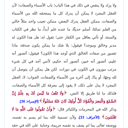
ولا يزاد ولا ينقص في ذلك في هذا الباب؛ باب الأسماء والصفات؛ لأن
العقل المجرد لا يمكن أن يدرك كل ما يستحقه الله من الأسماء
والصفات، ممكن العقل يدرك البعض، ممكن تجيب واحد مثلاً خالي
من العلم تمامًا، أسلم حديثًا، ما عنده علم أبداً، ما نظر في الكتاب
والسنة، أو تأتي بعاقل من الكفار حتى؛ تقول له: هل هذا الكون له
مدبر وخالق وموجد؟ فيقول: بلا شك ما يمكن يكون صدفة، ماذا
تتصور من صفات الخالق الذي أوجد هذا الكون؟ فيقول: أتصور أنه
عليم، أتصور أنه خبير، أتصور أنه حكيم، لأنني أجد في كل شيء
مرتب موزون في الكون، في دورات، لكن هل يمكن أن يتوصل أن
لله وجهًا، أو يدًا، إلى آخره من الأسماء والصفات، الجواب: لا، العقل
المجرد لا يدل على ذلك، لا يقود إلى معرفة كل الأسماء والصفات،
فلذلك ما لنا طريق إلا النص،
وَلَا تَقْفُ مَا لَيْسَ لَكَ بِهِ عِلْمٌ إِنَّ
السَّمْعَ وَالْبَصَرَ وَالْفُؤَادَ كُلُّ أُولَئِكَ كَانَ عَنْهُ مَسْئُولًا
[الإسراء: 36].
وذكر الله في المحرمات والكبائر قال:
وَأَنْ تَقُولُوا عَلَى اللَّهِ مَا لَا
تَعْلَمُونَ
ولأن تسمية الله بما لم يسم به نفسه،
[الأعراف: 33]،
ووصفه تعالى بما لم يصف به نفسه جريمة، وجناية على الله في حقه