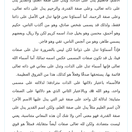
الاسم، فالعليم يدل على الذات، ويدل على صفة العلم، والقدير يدل
على ذاته تعالى، وعلى صفة القدرة، والرحيم يدل على ذاته تعالى،
وعلى صفة الرحمة، أما أسماؤنا نحن فإنها تدل في الأصل على ذاتنا
فقط، ولذلك قد يسمى شخص صادق، وهو من أكذب الناس، حكيم
وهو أحمق، محسن وهو بخيل جدا، اسمه كريم لكن ولا ريال، وبعضهم
يسمي طاهر، وهو من أنجس الناس، تقي وهو فاجر.
فإذاً أسماؤنا تدل على ذواتنا لكن ليس بالضرورة تدل على صفات
فينا، بل قد تكون صفات المسمى عكس اسمه تمامًا، أما أسماء الله
تعالى فإنها أسماء تدل على الذات، وتدل على معاني في ذاته تعالى
قائمة بها، يستحقها صدقًا وفعلاً هو كذلك، هذا من الفروق العظيمة.
فالأسماء باعتبار دلالتها على الذات مترادفة؛ لدلالته على مسمى
واحد، وهو الله

، وبالاعتبار الثاني الذي هو دلالتها على الصفات
متباينة؛ لدلالة كل واحد على صفة غير التي يدل عليها الاسم الآخر؛
لأن اسم العليم مثلاً يدل على صفة العلم، ولكن اسم القدير يدل على
صفة القدرة، فهو معنى آخر، ولا شك أن هذه المعاني متناسبة، يعني
ليست متضادة، ولكن لله تعالى صفات أيضاً متقابلة، فمثلاً هو قوي