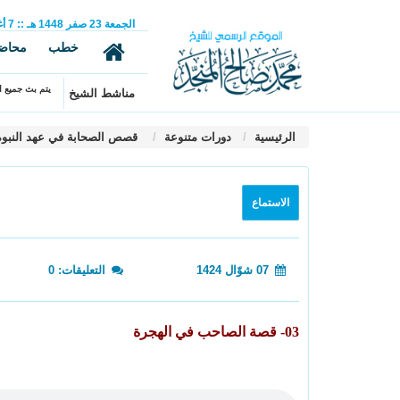
الجمعة
23
صفر
1448 هـ
::
7
أ
خطب
محاض
يتم بث جميع ال
مناشط الشيخ
الرئيسية
دورات متنوعة
قصص الصحابة في عهد النبوة
الاستماع
07 شوّال 1424
التعليقات: 0
03- قصة الصاحب في الهجرة