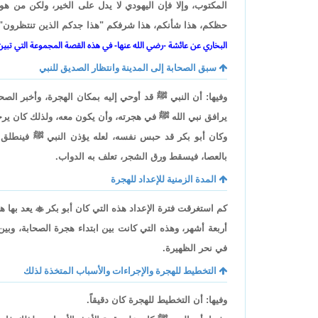
المكتوب، وإلا فإن اليهودي لا يدل على الخير، ولكن من 
حظكم، هذا شأنكم، هذا شرفكم "هذا جدكم الذين تنتظرون"
البخاري عن عائشة -رضي الله عنها- في هذه القصة المجموعة التي تبين قص
سبق الصحابة إلى المدينة وانتظار الصديق للنبي
وفيها: أن النبي ﷺ قد أوحي إليه بمكان الهجرة، وأخبر الصحا
يرافق نبي الله ﷺ في هجرته، وأن يكون معه، ولذلك كان يرجو
وكان أبو بكر قد حبس نفسه، لعله يؤذن النبي ﷺ فينطلق مع
بالعصا، فيسقط ورق الشجر، تعلف به الدواب.
المدة الزمنية للإعداد للهجرة
كم استغرقت فترة الإعداد هذه التي كان أبو بكر

يعد بها ها
أربعة أشهر، وهذه التي كانت بين ابتداء هجرة الصحابة، وبي
في نحر الظهيرة.
التخطيط للهجرة والإجراءات والأسباب المتخذة لذلك
وفيها: أن التخطيط للهجرة كان دقيقاً.