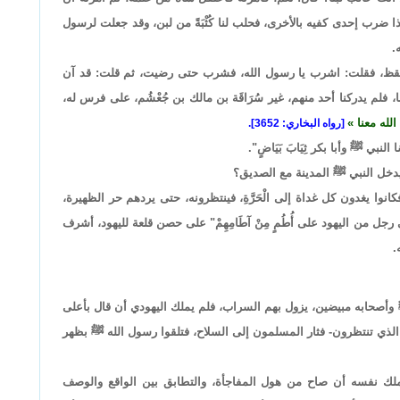
 ضرب إحدى كفيه بالأخرى، فحلب لنا كُثْبَةً من لبن، وقد جعلت لرسول
.
تيقظ، فقلت: اشرب يا رسول الله، فشرب حتى رضيت، ثم قلت: قد آن
ا، فلم يدركنا أحد منهم، غير سُرَاقَة بن مالك بن جُعْشُم، على فرس له،
الله معنا
[رواه البخاري: 3652].
نبي ﷺ وأبا بكر ثِيَابَ بَيَاضٍ".
دخل النبي ﷺ المدينة مع الصديق؟
 يغدون كل غداة إلى الْحَرَّةِ، فينتظرونه، حتى يردهم حر الظهيرة،
َى رجل من اليهود على أُطُمٍ مِنْ آطَامِهِمْ" على حصن قلعة لليهود، أشرف
.
له ﷺ وأصحابه مبيضين، يزول بهم السراب، فلم يملك اليهودي أن قال بأعلى
لذي تنتظرون- فثار المسلمون إلى السلاح، فتلقوا رسول الله ﷺ بظهر
يملك نفسه أن صاح من هول المفاجأة، والتطابق بين الواقع والوصف