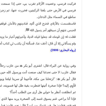
فركبت فرسي، وعصيت الأزلام تقرب بي، حتى إذا سمعت قرا
فرسي في الأرض حتى بلغتا الركبتين، فخررت عنها، ثم زجرتها 
ساطع في السماء مثل الدخان.
فاستقسمت بالأزلام، فخرج الذي أكره، فناديتهم بالأمان ف
الحبس عنهم أن سيظهر أمر رسول الله ﷺ.
فقلت له: إن قومك قد جعلوا فيك الدية، وأخبرتهم أخبار ما يريد ا
ولم يسألاني إلا أن قال: أخف عنا، فسألته أن يكتب لي كتاب أ
[رواه البخاري: 3906].
وفي رواية عن البراء قال: اشترى أبو بكر

من عازب رحلاً ب
فقال عازب: لا حتى تحدثنا كيف صنعت أنت ورسول الله حين
قال أبو بكر

: "ارتحلنا من مكة، فأحيينا أو سرينا ليلتنا
فَآوِي إليه؟ فإذا صخرة أتيتها فنظرت بقية ظل لها فسويته، 
ثم انطلقت أنظر ما حولي هل أرى من الطلب أحداً؟
فإذا أنا براعي غنم يسوق غنمه إلى الصخرة يريد منها الذي 
فعرفته، فقلت: هل في غنمك من لبن؟ قال: نعم، قلت: فهل أ