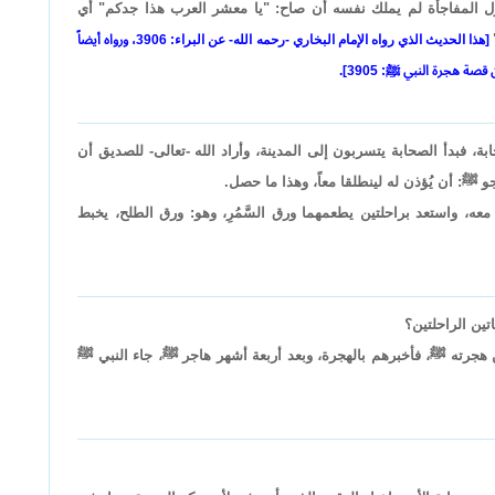
هول المفاجأة لم يملك نفسه أن صاح: "يا معشر العرب هذا جدكم" أي
[هذا الحديث الذي رواه الإمام البخاري -رحمه الله- عن البراء: 3906، ورواه أيضاً
ة هجرة النبي ﷺ: 3905].
بة، فبدأ الصحابة يتسربون إلى المدينة، وأراد الله -تعالى- للصديق أن
 ﷺ: أن يُؤذن له لينطلقا معاً، وهذا ما حصل.
ه، واستعد براحلتين يطعمهما ورق السَّمُرِ، وهو: ورق الطلح، يخبط
تين الراحلتين؟
ن هجرته ﷺ، فأخبرهم بالهجرة، وبعد أربعة أشهر هاجر ﷺ، جاء النبي ﷺ