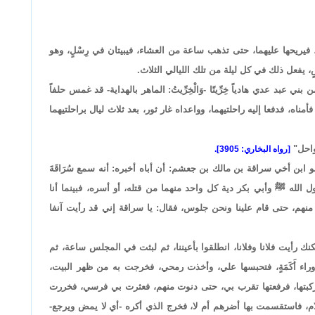
، فيريحها عليهما، حتى تذهب ساعة من العشاء، فيبيتان في رِسْلٍ، وهو
َسٍ، يفعل ذلك في كل ليلة من تلك الليالي الثلاث.
ي عبد عدي هادياً خِرِّيتًا -وَالْخِرِّيتُ: الماهر بالهداية- قد غمس حلفاً
مناه، فدفعا إليه راحلتيهما، وواعداه غار ثور، بعد ثلاث ليال براحلتيهما
سواحل"
[رواه البخاري: 3905].
ابن أخي سراقة بن مالك بن جعشم: أن أباه أخبره: أنه سمع سُرَاقَةَ
 الله ﷺ وأبي بكر دية كل واحد منهما من قتله، أو أسره، فبينما أنا
هم، حتى قام علينا ونحن جلوس، فقال: يا سراقة إني قد رأيت آنفا
ك رأيت فلانا وفلانا، انطلقوا بأعيننا، ثم لبثت في المجلس ساعة، ثم
 أَكَمَةٍ، فتحبسها علي، وأخذت رمحي، فخرجت به من ظهر البيت،
ركبتها، فرفعتها تقرب بي، حتى دنوت منهم، فعثرت بي فرسي، فخررت
ام، فاستقسمت بها أضرهم أم لا، فخرج الذي أكره -أي لا يمض ويرجع-