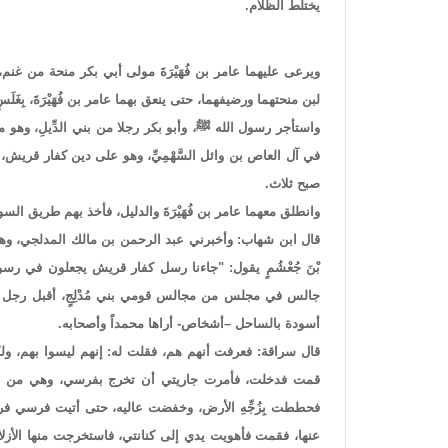
يختلط الظلام.
ويرعى عليهما عامر بن فُهَيْرَةَ مولى أبي بكر منحة من غنم
لبن منحتهما ورضيفهما، حتى ينعق بهما عامر بن فُهَيْرَةَ، بِغَل
واستأجر رسول الله ﷺ، وأبو بكر رجلا من بني الدِّيلِ، وهو من بن
في آل العاص بن وائل السَّهْمِيِّ، وهو على دين كفار قريش، فأ
صبح ثلاث.
وانطلق معهما عامر بن فُهَيْرَةَ والدليل، فأخذ بهم طريق ال
قال ابن شهاب: وأخبرني عبد الرحمن بن مالك المدلجي، وهو 
بْنَ جُعْشُمٍ يقول: "جاءنا رسل كفار قريش يجعلون في رسول
جالس في مجلس من مجالس قومي بني مُدْلِجٍ، أقبل رجل من
أسودة بالساحل –أشخاص- أراها محمداً وأصحابه.
قال سراقة: فعرفت أنهم هم، فقلت له: إنهم ليسوا بهم، ولكن
قمت فدخلت، فأمرت جاريتي أن تخرج بفرسي، وهي من وراء
فحططت بِزُجِّهِ الأرض، وخفضت عاليه، حتى أتيت فرسي ف
عنها، فقمت فأهويت يدي إلى كنانتي، فاستخرجت منها الأزل