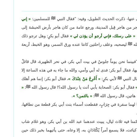
ى عنها- ذكرت الحديث الطويل، وفيه: "فقال النبي ﷺ للمسلمين:
إني
جر من هاجر قِبل المدينة، ورجع عامة من كان هاجر بأرض الحبشة إلى
:
على رسلك، فإني أرجو أن يؤذن لي
فقال أبو بكرٍ: وهل ترجو ذلك
ﷺ ليصحبه، وعلف راحلتين كانتا عنده ورق السمر، وهو الخبط، أربعة
بينما نحن يوماً جلوسٌ في بيت أبي بكر، في نحر الظهيرة، قال قائلٌ
ها، فقال أبو بكر: فدى له أبي وأمي، والله ما جاء به في هذه الساعة إلا
ل النبي ﷺ لأبي بكرٍ:
أَخْرِجْ مَنْ عِنْدَكَ
، فقال أبو بكر: إنما هم أهلك
فقال أبو بكر: الصحابة بأبي أنت يا رسول الله؟! قال رسول الله ﷺ:
 هاتين، قال رسول الله ﷺ:
بالثمن؟
.
ا لهما سفرة في جِرَابٍ، فقطعت أسماء بنت أبي بكر قطعة من نطاقها،
نا فيه ثلاث ليال، يبيت عندهما عبد الله بن أبي بكر، وهو غلام شاب
بائت، فلا يسمع أمراً يُكْتَادَانِ به، إلا وعاه، حتى يأتيهما بخبر ذلك حين