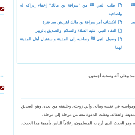
ﷺ
طلب النبي ﷺ من "سراقة بن مالك" إخفاء إدراكه له
ولصاحبه
عد
انكشاف أمر سراقة بن مالك لقريش بعد فترة
التقاء النبي -عليه الصلاة والسلام- والصديق بالزبير
وصول النبي ﷺ وصاحبه إلى المدينة واستقبال أهل المدينة
لهما
حمد وعلى آله وصحبه أجمعين.
ومواسيه في نفسه وماله، وأبي زوجته، وخليفته من بعده، وهو الصديق
ينة، وانتقاله، ونقلت الدعوة معه من مرحلة إلى مرحلة.
وهو الحدث الذي أرخ به المسلمون، إعلاماً للناس بأهمية هذا الحدث،