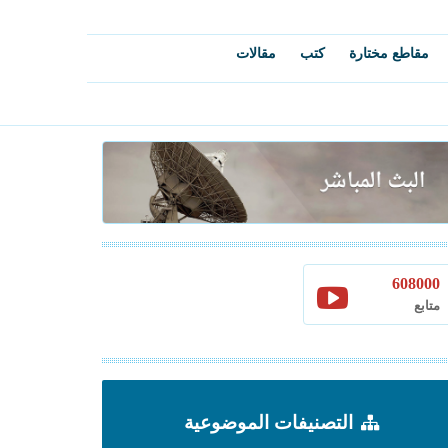
مقاطع مختارة
كتب
مقالات
608000
متابع
التصنيفات الموضوعية