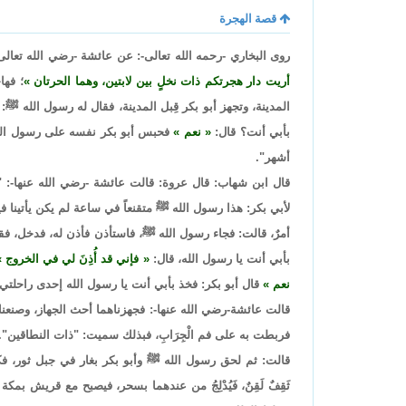
قصة الهجرة
روى البخاري -رحمه الله تعالى-: عن عائشة -رضي الله تعال
أريت دار هجرتكم ذات نخلٍ بين لابتين، وهما الحرتان
؛ فها
المدينة، وتجهز أبو بكر قِبل المدينة، فقال له رسول الله ﷺ
بأبي أنت؟ قال:
نعم
فحبس أبو بكر نفسه على رسول الله 
أشهر".
قال ابن شهاب: قال عروة: قالت عائشة -رضي الله عنها-: "ف
لأبي بكر: هذا رسول الله ﷺ متقنعاً في ساعة لم يكن يأتينا في
أمرٌ، قالت: فجاء رسول الله ﷺ، فاستأذن فأذن له، فدخل، فقا
بأبي أنت يا رسول الله، قال:
فإني قد أُذِنَ لي في الخروج
نعم
قال أبو بكر: فخذ بأبي أنت يا رسول الله إحدى راحلتي
قالت عائشة-رضي الله عنها-: فجهزناهما أحث الجهاز، وصنعن
فربطت به على فم الْجِرَابِ، فبذلك سميت: "ذات النطاقين".
قالت: ثم لحق رسول الله ﷺ وأبو بكر بغار في جبل ثور، فكم
ثَقِفٌ لَقِنٌ، فَيُدْلِجُ من عندهما بسحر، فيصبح مع قريش بمكة ك