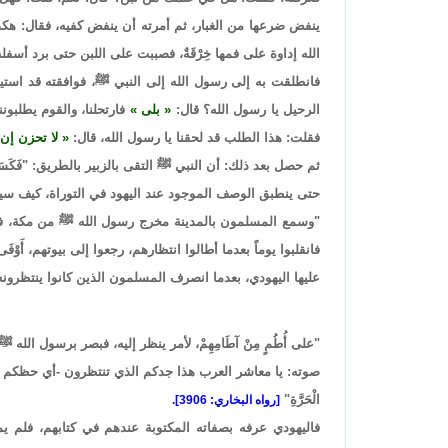
ينفض ضرعها من الغبار، ثم أمرته أن ينفض كفيه، فقال: هكذا
الله إداوة على فمها خِرْقَةٌ، فصببت على اللبن حتى برد أسفله
فانطلقت به إلى رسول الله إلى النبي ﷺ، فوافقته قد اس
الرحيل يا رسول الله؟ قال:
بلى
فارتحلنا، والقوم يطلبونن
فقلت: هذا الطلب قد لحقنا يا رسول الله، قال:
لا تحزن إن 
ثم حصل بعد ذلك: أن النبي ﷺ التقى بالزبير بالطريق: "فَكَسَا ال
حتى ينطبق الوصف الموجود عند اليهود في التوراة، كيف سي
"وسمع المسلمون بالمدينة مخرج رسول الله ﷺ من مكة، فكانوا
فانقلبوا يوماً بعدما أطالوا انتظارهم، رجعوا إلى بيوتهم، أَوْف
عليها اليهودي، بعدما انصرف المسلمون الذين كانوا ينتظرونه
"على أُطُمٍ مِنْ آطَامِهِمْ، لأمر ينظر إليه، فبصر برسول ال
صوته: يا معاشر العرب هذا جدكم الذي تنتظرون -أي حظكم ا
الْحَرَّةِ"
[رواه البخاري: 3906].
فاليهودي عرفه بصفاته المكتوبة عندهم في كتابهم، فلم 