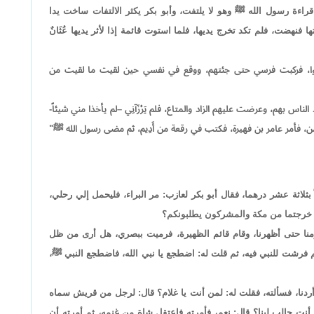
ءة رسول الله ﷺ وهو لا يلتفت، وأبو بكر يكثر الالتفات ساخت يدا
فنهضت، فلم تكد تخرج يديها، فلما استوت قائمة إذا لأثر يديها عُثَانٌ
وقفوا، فركبت فرسي حتى جئتهم، ووقع في نفسي حين لقيت ما لقيت من
لناس بهم، وعرضت عليهم الزاد والمتاع، فلم يَرْزَآنِي –لم يأخذا مني شيئاً-
من، فأمر عامر بن فهيرة، فكتب في رقعة من أَدِيم، ثم مضى رسول الله ﷺ"
ثلاثة عشر درهما، فقال أبو بكر لعازب: مر البراء، فليحمل إلي رحلي،
 خرجتما من مكة والمشركون يطلبونكم؟
 ويومنا حتى أظهرنا، وقام قائم الظهيرة، فرميت ببصري، هل أرى من ظل
ثم فرشت للنبي فيه، ثم قلت له: اضطجع يا نبي الله، فاضطجع النبي ﷺ،
أردنا، فسألته، فقلت له: لمن أنت يا غلام؟ قال: لرجل من قريش سماه
نت حالب لبنا؟ قال: نعم، فأمرته فاعتقل شاة من غنمه، ثم أمرته أن