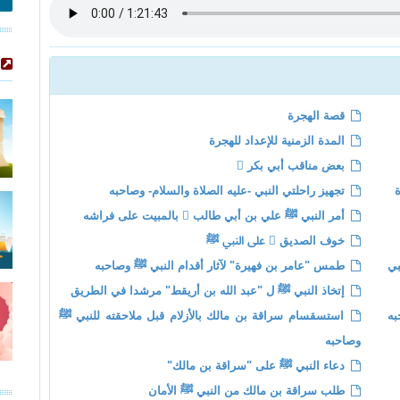
قصة الهجرة
المدة الزمنية للإعداد للهجرة
بعض مناقب أبي بكر 
تجهيز راحلتي النبي -عليه الصلاة والسلام- وصاحبه
أمر النبي ﷺ علي بن أبي طالب  بالمبيت على فراشه
خوف الصديق  على النبي ﷺ
بي
طمس "عامر بن فهيرة" لآثار أقدام النبي ﷺ وصاحبه
إتخاذ النبي ﷺ ل "عبد الله بن أريقط" مرشدا في الطريق
به
استسقسام سراقة بن مالك بالأزلام قبل ملاحقته للنبي ﷺ
وصاحبه
دعاء النبي ﷺ على "سراقة بن مالك"
طلب سراقة بن مالك من النبي ﷺ الأمان