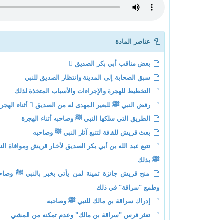
عناصر المادة
بعض مناقب أبي بكر الصديق 
سبق الصحابة إلى المدينة وانتظار الصديق للنبي
التخطيط للهجرة والإجراءات والأسباب المتخذة لذلك
رفض النبي ﷺ للبعير المهدى له من الصديق  أثناء الهجرة
الطريق التي سلكها النبي ﷺ وصاحبه أثناء الهجرة
بعث قريش للقافة لتتبع آثار النبي ﷺ وصاحبه
تتبع عبد الله بن أبي بكر الصديق لأخبار قريش وموافاة الن
ﷺ بذلك
منح قريش جائزة ثمينة لمن يأتي بخبر بالنبي ﷺ وصاح
وطمع "سراقة" في ذلك
إدراك سراقة بن مالك للنبي ﷺ وصاحبه
تعثر فرس "سراقة بن مالك" وعدم تمكنه من المشي