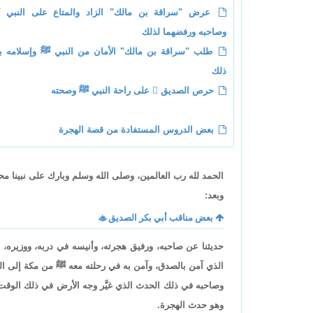
عرض "سراقة بن مالك" الزاد والمتاع على النبي 
وصاحبه ورفضهما لذلك
طلب "سراقة بن مالك" الأمان من النبي ﷺ وإسلامه ب
ذلك
حرص الصديق  على راحة النبي ﷺ وصحته
بعض الدروس المستفادة من قصة الهجرة
الحمد لله رب العالمين، وصلى الله وسلم وبارك على نبينا م
وبعد:
بعض مناقب أبي بكر الصديق

حديثنا عن صاحبه، ورفيق هجرته، وأنيسه في دربه، ووزيره، 
الذي آمن بالصدق، وآمن به في رحلته معه ﷺ من مكة إلى المد
وصاحبه في ذلك الحدث الذي غيَّر وجه الأرض في ذلك الوقت، 
وهو حدث الهجرة.