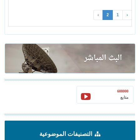
›
2
1
‹
608000
متابع
التصنيفات الموضوعية