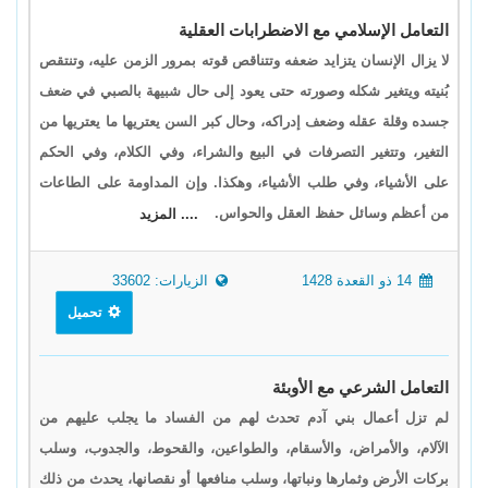
التعامل الإسلامي مع الاضطرابات العقلية
لا يزال الإنسان يتزايد ضعفه وتتناقص قوته بمرور الزمن عليه، وتنتقص
بُنيته ويتغير شكله وصورته حتى يعود إلى حال شبيهة بالصبي في ضعف
جسده وقلة عقله وضعف إدراكه، وحال كبر السن يعتريها ما يعتريها من
التغير، وتتغير التصرفات في البيع والشراء، وفي الكلام، وفي الحكم
على الأشياء، وفي طلب الأشياء، وهكذا. وإن المداومة على الطاعات
من أعظم وسائل حفظ العقل والحواس.
.... المزيد
14 ذو القعدة 1428
الزيارات: 33602
تحميل
التعامل الشرعي مع الأوبئة
لم تزل أعمال بني آدم تحدث لهم من الفساد ما يجلب عليهم من
الآلام، والأمراض، والأسقام، والطواعين، والقحوط، والجدوب، وسلب
بركات الأرض وثمارها ونباتها، وسلب منافعها أو نقصانها، يحدث من ذلك