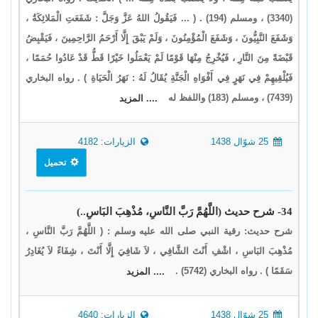
(3340) ، ومسلم (194) . ( ... فَيَقُولُ اللهُ عَزَّ وَجَلَّ : شَفَعَتِ الْمَلائِكَةُ ،
وَشَفَعَ النَّبِيُّونَ ، وَشَفَعَ الْمُؤْمِنُونَ ، وَلَمْ يَبْقَ إِلَّا أَرْحَمُ الرَّاحِمِينَ ، فَيَقْبِضُ
قَبْضَةً مِنَ النَّارِ ، فَيُخْرِجُ مِنْهَا قَوْمًا لَمْ يَعْمَلُوا خَيْرًا قَطُّ قَدْ عَادُوا حُمَمًا ،
فَيُلْقِيهِمْ فِي نَهَرٍ فِي أَفْوَاهِ الْجَنَّةِ يُقَالُ لَهُ : نَهَرُ الْحَيَاةِ ) . رواه البخاري
(7439) ، ومسلم (183) واللفظ له
.... المزيد
25 شوّال 1438
الزيارات: 4182
تحميل
34- شرح حديث (اللَّهُمَّ رَبَّ النَّاسِ، مُذْهِبَ البَاسِ..)
شرح حديث: رقية النبي صلى الله عليه وسلم : ( اللَّهُمَّ رَبَّ النَّاسِ ،
مُذْهِبَ البَاسِ ، اشْفِ أَنْتَ الشَّافِي ، لاَ شَافِيَ إِلَّا أَنْتَ ، شِفَاءً لاَ يُغَادِرُ
سَقَمًا ) . رواه البخاري (5742) .
.... المزيد
25 شوّال 1438
الزيارات: 4640