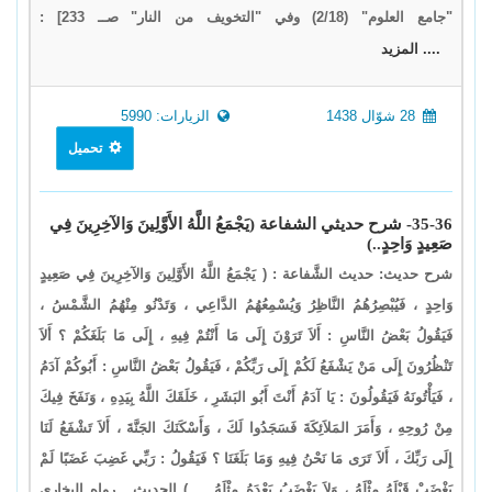
"جامع العلوم" (2/18) وفي "التخويف من النار" صــ 233] :
.... المزيد
28 شوّال 1438
الزيارات: 5990
تحميل
35-36- شرح حديثي الشفاعة (يَجْمَعُ اللَّهُ الأَوَّلِينَ وَالآخِرِينَ فِي
صَعِيدٍ وَاحِدٍ..)
شرح حديث: حديث الشَّفاعة : ( يَجْمَعُ اللَّهُ الأَوَّلِينَ وَالآخِرِينَ فِي صَعِيدٍ
وَاحِدٍ ، فَيُبْصِرُهُمُ النَّاظِرُ وَيُسْمِعُهُمُ الدَّاعِي ، وَتَدْنُو مِنْهُمُ الشَّمْسُ ،
فَيَقُولُ بَعْضُ النَّاسِ : أَلاَ تَرَوْنَ إِلَى مَا أَنْتُمْ فِيهِ ، إِلَى مَا بَلَغَكُمْ ؟ أَلاَ
تَنْظُرُونَ إِلَى مَنْ يَشْفَعُ لَكُمْ إِلَى رَبِّكُمْ ، فَيَقُولُ بَعْضُ النَّاسِ : أَبُوكُمْ آدَمُ
، فَيَأْتُونَهُ فَيَقُولُونَ : يَا آدَمُ أَنْتَ أَبُو البَشَرِ ، خَلَقَكَ اللَّهُ بِيَدِهِ ، وَنَفَخَ فِيكَ
مِنْ رُوحِهِ ، وَأَمَرَ المَلاَئِكَةَ فَسَجَدُوا لَكَ ، وَأَسْكَنَكَ الجَنَّةَ ، أَلاَ تَشْفَعُ لَنَا
إِلَى رَبِّكَ ، أَلاَ تَرَى مَا نَحْنُ فِيهِ وَمَا بَلَغَنَا ؟ فَيَقُولُ : رَبِّي غَضِبَ غَضَبًا لَمْ
يَغْضَبْ قَبْلَهُ مِثْلَهُ ، وَلاَ يَغْضَبُ بَعْدَهُ مِثْلَهُ ... ) الحديث . رواه البخاري