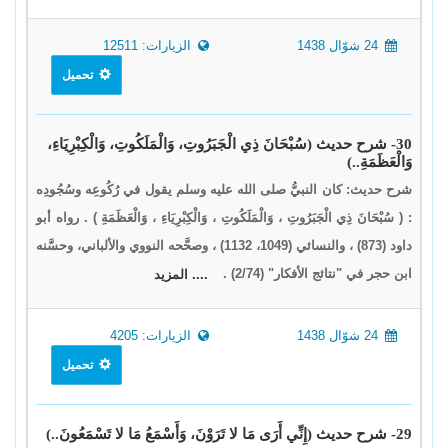
24 شوّال 1438
الزيارات: 12511
تحميل
30- شرح حديث (سُبْحَانَ ذِي الْجَبَرُوتِ، وَالْمَلَكُوتِ، وَالْكِبْرِيَاءِ،
وَالْعَظَمَةِ..)
شرح حديث: كان النبيُّ صلى الله عليه وسلم يقول في رُكُوعِه وسُجُودِه
: ( سُبْحَانَ ذِي الْجَبَرُوتِ ، وَالْمَلَكُوتِ ، وَالْكِبْرِيَاءِ ، وَالْعَظَمَةِ ) . رواه أبو
داود (873) ، والنسائي (1049، 1132) ، وصحَّحه النووي والألباني، وحسَّنه
ابن حجر في "نتائج الأفكار" (2/74) .
.... المزيد
24 شوّال 1438
الزيارات: 4205
تحميل
29- شرح حديث (إِنِّي أَرَى مَا لا تَرَوْنَ، وَأَسْمَعُ مَا لا تَسْمَعُونَ..)