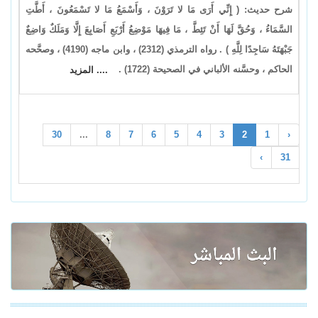
شرح حديث: ( إِنِّي أَرَى مَا لا تَرَوْنَ ، وَأَسْمَعُ مَا لا تَسْمَعُونَ ، أَطَّتِ
السَّمَاءُ ، وَحُقَّ لَهَا أَنْ تَئِطَّ ، مَا فِيهَا مَوْضِعُ أَرْبَعِ أَصَابِعَ إِلَّا وَمَلَكٌ وَاضِعٌ
جَبْهَتَهُ سَاجِدًا لِلَّهِ ) . رواه الترمذي (2312) ، وابن ماجه (4190) ، وصحَّحه
الحاكم ، وحسَّنه الألباني في الصحيحة (1722) .
.... المزيد
30
...
8
7
6
5
4
3
2
1
‹
›
31