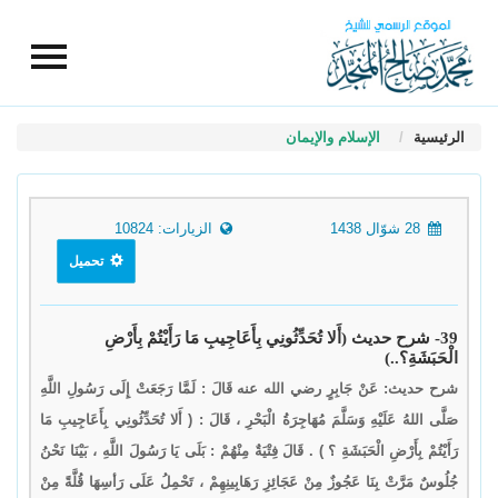
الرئيسية
الإسلام والإيمان
28 شوّال 1438
الزيارات: 10824
تحميل
39- شرح حديث (أَلا تُحَدِّثُونِي بِأَعَاجِيبِ مَا رَأَيْتُمْ بِأَرْضِ
الْحَبَشَةِ؟..)
شرح حديث: عَنْ جَابِرٍ رضي الله عنه قَالَ : لَمَّا رَجَعَتْ إِلَى رَسُولِ اللَّهِ
صَلَّى اللهُ عَلَيْهِ وَسَلَّمَ مُهَاجِرَةُ الْبَحْرِ ، قَالَ : ( أَلا تُحَدِّثُونِي بِأَعَاجِيبِ مَا
رَأَيْتُمْ بِأَرْضِ الْحَبَشَةِ ؟ ) . قَالَ فِتْيَةٌ مِنْهُمْ : بَلَى يَا رَسُولَ اللَّهِ ، بَيْنَا نَحْنُ
جُلُوسٌ مَرَّتْ بِنَا عَجُوزٌ مِنْ عَجَائِزِ رَهَابِينِهِمْ ، تَحْمِلُ عَلَى رَأسِهَا قُلَّةً مِنْ