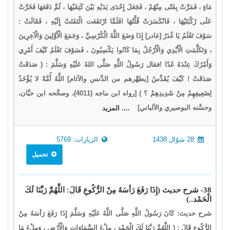
مَاءٍ ، فَمَرَّتْ بِفَتًى مِنْهُمْ ، فَجَعَلَ إِحْدَى يَدَيْهِ بَيْنَ كَتِفَيْهَا ، ثُمَّ دَفَعَهَا فَخَرَّتْ
عَلَى رُكْبَتَيْهَا ، فَانْكَسَرَتْ قُلَّتُهَا !فَلَمَّا ارْتَفَعَت الْتَفَتَتْ إِلَيْهِ ، فَقَالَتْ :
سَوْفَ تَعْلَمُ يَا غُدَرُ [غادر] إِذَا وَضَعَ اللَّهُ الْكُرْسِيَّ ، وَجَمَعَ الْأَوَّلِينَ وَالْآخِرِينَ
، وَتَكَلَّمَتِ الْأَيْدِي وَالْأَرْجُلُ بِمَا كَانُوا يَكْسِبُونَ ، فَسَوْفَ تَعْلَمُ كَيْفَ أَمْرِي
وَأَمْرُكَ عِنْدَهُ غَدًا !فقال رَسُولُ اللَّهِ صَلَّى اللهُ عَلَيْهِ وَسَلَّمَ : ( صَدَقَتْ
صَدَقَتْ ! كَيْفَ يُقَدِّسُ [يطهِّرهم من الدَّنس والآثام] اللَّهُ أُمَّةً لا يُؤْخَذُ
لِضَعِيفِهِمْ مِنْ شَدِيدِهِمْ ؟ ) [رواه ابن ماجه (4011)، وصحَّحه ابن حبَّان،
وحسَّنه البوصيري والألباني]
.... المزيد
28 شوّال 1438
الزيارات: 5769
تحميل
38- شرح حديث (إِذَا رَفَعَ رَأسَهُ مِنْ الرُّكُوعِ قَالَ: اللَّهُمَّ رَبَّنَا لَكَ
الْحَمْد..)
شرح حديث: كَانَ رَسُولُ اللَّهِ صَلَّى اللَّهُ عَلَيْهِ وَسَلَّمَ إِذَا رَفَعَ رَأسَهُ مِنْ
الرُّكُوعِ قَالَ : ( اللَّهُمَّ رَبَّنَا لَكَ الْحَمْد ، مِلْءَ السَّمَاوَاتِ وَالْأَرْضِ ، وَمِلْءَ مَا