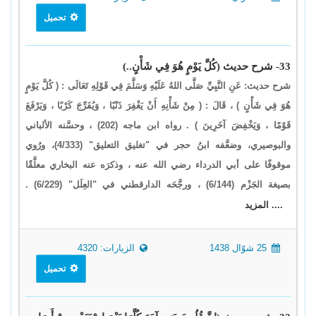
تحميل
33- شرح حديث (كُلَّ يَوْمٍ هُوَ فِي شَأْنٍ..)
شرح حديث: عَنِ النَّبِيِّ صَلَّى اللهُ عَلَيْهِ وَسَلَّمَ فِي قَوْلِهِ تَعَالَى : ( كُلَّ يَوْمٍ
هُوَ فِي شَأْنٍ ) ، قَالَ : ( مِنْ شَأْنِهِ أَنْ يَغْفِرَ ذَنْبًا ، وَيُفَرِّجَ كَرْبًا ، وَيَرْفَعَ
قَوْمًا ، وَيَخْفِضَ آخَرِينَ ) . رواه ابن ماجه (202) ، وحسَّنه الألباني
والبوصيري، وضعَّفه ابنُ حجر في "تغليق التعليق" (4/333)، ورُوي
موقوفًا على أبي الدرداء رضي الله عنه ، وذكرَه عنه البخاري معلَّقًا
بصيغة الجَزْم (6/144) ، ورجَّحَه الدارقطني في "العِلَل" (6/229) .
.... المزيد
25 شوّال 1438
الزيارات: 4320
تحميل