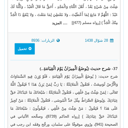
شِئْتَ مِنْ شَيْءٍ بَعْدُ ، أَهْلَ الثَّنَاءِ وَالْمَجْدِ ، أَحَقُّ مَا قَالَ الْعَبْدُ ، وَكُلُّنَا لَكَ
عَبْدٌ : اللَّهُمَّ لا مَانِعَ لِمَا أَعْطَيْتَ ، وَلا مُعْطِيَ لِمَا مَنَعْتَ ، وَلا يَنْفَعُ ذَا الْجَدِّ
مِنْكَ الْجَدُّ ) [رواه مسلم (477)]
.... المزيد
28 شوّال 1438
الزيارات: 8936
تحميل
37- شرح حديث (يُوضَعُ الْمِيزَانُ يَوْمَ الْقِيَامَةِ..)
شرح حديث: ( يُوضَعُ الْمِيزَانُ يَوْمَ الْقِيَامَةِ ، فَلَوْ وُزِنَ فِيهِ السَّمَاوَاتُ
وَالْأَرْضُ لَوَسِعَتْ ، فَتَقُولُ الْمَلائِكَةُ : يَا رَبِّ لِمَنْ يَزِنُ هَذَا ؟ فَيَقُولُ اللَّهُ
تَعَالَى : لِمَنْ شِئْتُ مِنْ خَلْقِي ، فَتَقُولُ الْمَلائِكَةُ : سُبْحَانَكَ مَا عَبَدْنَاكَ حَقَّ
عِبَادَتِكَ .وَيُوضَعُ الصِّرَاطُ مِثْلَ حَدَّ الْمُوسَى ، فَتَقُولُ الْمَلائِكَةُ : مَنْ تُجِيزُ
عَلَى هَذَا ؟ فَيَقُولُ : مَنْ شِئْتَ مِنْ خَلْقِي ، فَيَقُولُونَ : سُبْحَانَكَ مَا
عَبَدْنَاكَ حَقَّ عِبَادَتِكَ ) [رواه الحاكم (8739)، وصحَّحه الألباني في
الصحيحة (941)، ورُوي موقوفًا على سلمان، ورجَّح وقفَه ابن رجب في