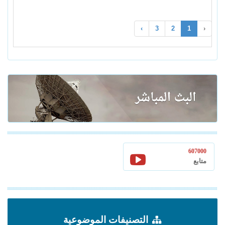
›
3
2
1
‹
607000
متابع
التصنيفات الموضوعية