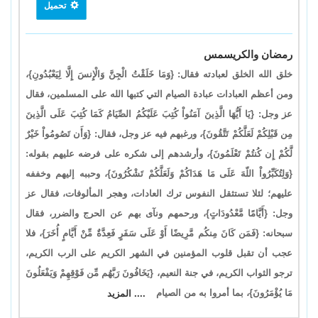
تحميل
رمضان والكريسمس
خلق الله الخلق لعبادته فقال: {وَمَا خَلَقْتُ الْجِنَّ وَالْإِنسَ إِلَّا لِيَعْبُدُونِ}،
ومن أعظم العبادات عبادة الصيام التي كتبها الله على المسلمين، فقال
عز وجل: {يَا أَيُّهَا الَّذِينَ آمَنُواْ كُتِبَ عَلَيْكُمُ الصِّيَامُ كَمَا كُتِبَ عَلَى الَّذِينَ
مِن قَبْلِكُمْ لَعَلَّكُمْ تَتَّقُونَ}، ورغبهم فيه عز وجل، فقال: {وَأَن تَصُومُواْ خَيْرٌ
لَّكُمْ إِن كُنتُمْ تَعْلَمُونَ}، وأرشدهم إلى شكره على فرضه عليهم بقوله:
{وَلِتُكَبِّرُواْ اللّهَ عَلَى مَا هَدَاكُمْ وَلَعَلَّكُمْ تَشْكُرُونَ}، وحببه إليهم وخففه
عليهم؛ لئلا تستثقل النفوس ترك العادات، وهجر المألوفات، فقال عز
وجل: {أَيَّامًا مَّعْدُودَاتٍ}، ورحمهم ونآى بهم عن الحرج والضرر، فقال
سبحانه: {فَمَن كَانَ مِنكُم مَّرِيضًا أَوْ عَلَى سَفَرٍ فَعِدَّةٌ مِّنْ أَيَّامٍ أُخَرَ}، فلا
عجب أن تقبل قلوب المؤمنين في الشهر الكريم على الرب الكريم،
ترجو الثواب الكريم، في جنة النعيم، {يَخَافُونَ رَبَّهُم مِّن فَوْقِهِمْ وَيَفْعَلُونَ
مَا يُؤْمَرُونَ}، بما أمروا به من الصيام
.... المزيد