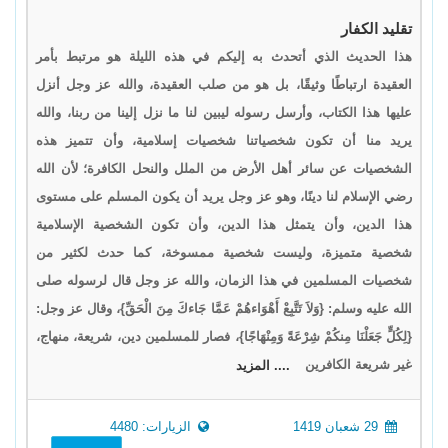
تقليد الكفار
هذا الحديث الذي أتحدث به إليكم في هذه الليلة هو مرتبط بأمر
العقيدة ارتباطًا وثيقًا، بل هو من صلب العقيدة، والله عز وجل أنزل
عليها هذا الكتاب، وأرسل رسوله ليبين لنا ما نزل إلينا من ربنا، والله
يريد منا أن تكون شخصياتنا شخصيات إسلامية، وأن تتميز هذه
الشخصيات عن سائر أهل الأرض من الملل والنحل الكافرة؛ لأن الله
رضي الإسلام لنا دينًا، وهو عز وجل يريد أن يكون المسلم على مستوى
هذا الدين، وأن يتمثل هذا الدين، وأن تكون الشخصية الإسلامية
شخصية متميزة، وليست شخصية ممسوخة، كما حدث لكثير من
شخصيات المسلمين في هذا الزمان، والله عز وجل قال لرسوله صلى
الله عليه وسلم: {وَلاَ تَتَّبِعْ أَهْوَاءهُمْ عَمَّا جَاءكَ مِنَ الْحَقِّ}، وقال عز وجل:
{لِكُلٍّ جَعَلْنَا مِنكُمْ شِرْعَةً وَمِنْهَاجًا}، فصار للمسلمين دين، شريعة، منهاج،
غير شريعة الكافرين
.... المزيد
29 شعبان 1419
الزيارات: 4480