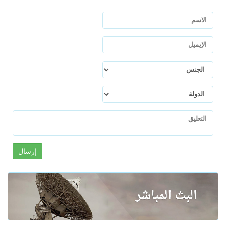
إرسال