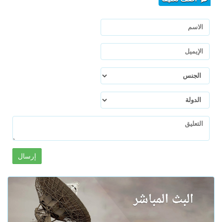
إرسال