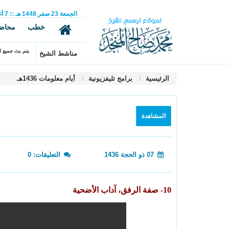
الجمعة
23
صفر
1448 هـ
::
7
أ
خطب
محاض
يتم بث جميع ال
مناشط الشيخ
الرئيسية
برامج تليفزيونية
أيام معلومات 1436هـ
المشاهدة
07 ذو الحجة 1436
التعليقات: 0
10- صفة الرفق، آداب الأضحية