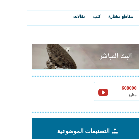
مقاطع مختارة
كتب
مقالات
608000
متابع
التصنيفات الموضوعية