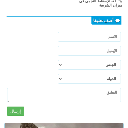
71- الإسقاط النجمي في
ميزان الشريعة
أضف تعليقا
إرسال