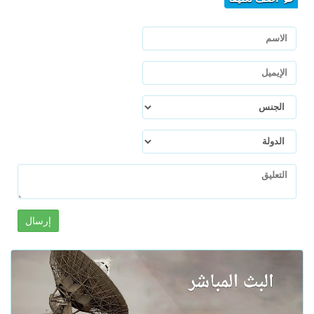
إرسال