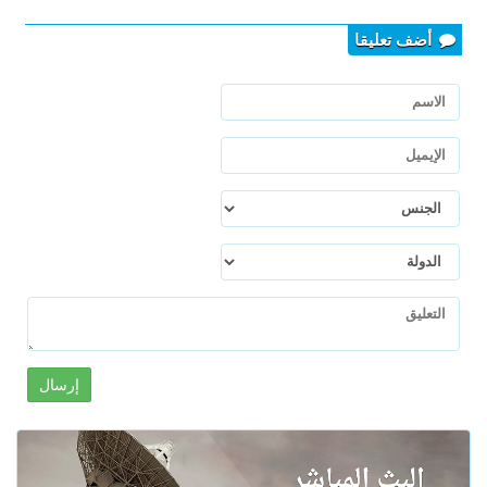
أضف تعليقا
إرسال