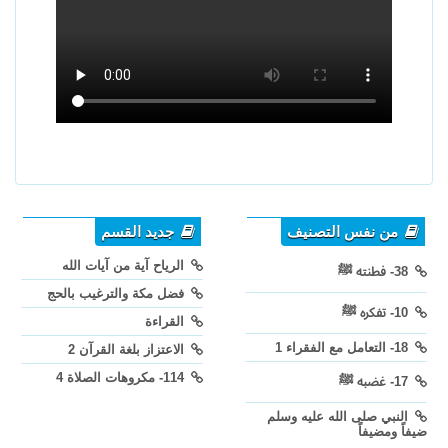
من نفس التصنيف
جديد القسم
الرياح آية من آيات الله
38- فطنته ﷺ
فضل مكة والترغيب بالحج
10- تفكره ﷺ
القراءة
18- التعامل مع الفقراء 1
الاعتزاز بلغة القرآن 2
114- مكروهات الصلاة 4
17- غضبه ﷺ
النبي صلى الله عليه وسلم
ضيفاً ومضيفاً