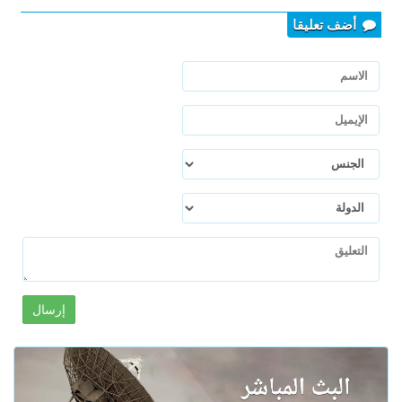
أضف تعليقا
إرسال