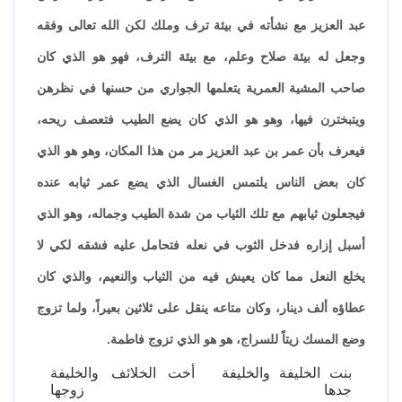
عبد العزيز مع نشأته في بيئة ترف وملك لكن الله تعالى وفقه
وجعل له بيئة صلاح وعلم، مع بيئة الترف، فهو هو الذي كان
صاحب المشية العمرية يتعلمها الجواري من حسنها في نظرهن
ويتبخترن فيها، وهو هو الذي كان يضع الطيب فتعصف ريحه،
فيعرف بأن عمر بن عبد العزيز مر من هذا المكان، وهو هو الذي
كان بعض الناس يلتمس الغسال الذي يضع عمر ثيابه عنده
فيجعلون ثيابهم مع تلك الثياب من شدة الطيب وجماله، وهو الذي
أسبل إزاره فدخل الثوب في نعله فتحامل عليه فشقه لكي لا
يخلع النعل مما كان يعيش فيه من الثياب والنعيم، والذي كان
عطاؤه ألف دينار، وكان متاعه ينقل على ثلاثين بعيراً، ولما تزوج
وضع المسك زيتاً للسراج، هو هو الذي تزوج فاطمة.
بنت الخليفة والخليفة
أخت الخلائف والخليفة
جدها
زوجها