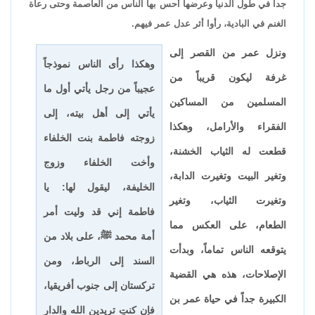
جداً في طول الدنيا وعرضها أحس بها الناس من العاصمة وحتى رعاة
الغنم في البادية، رأوا أثر عدل عمر فيهم.
ونزل عمر من القصر إلى
وهكذا رأى الناس نموذجاً
غرفة ليكون قريباً من
عجيباً من رجل يأتي أول ما
المسلمين من المساكين
يأتي إلى أهل بيته، إلى
الفقراء والأرامل، وهكذا
زوجته فاطمة بنت الخلفاء
قطعت له الثياب الخشنة،
وأخت الخلفاء وزوج
وتغير البيت وتغيرت الدابة،
الخليفة، ليقول لها: يا
وتغيرت الثياب، وتغير
فاطمة إني قد وليت أمر
الطعام، على العكس مما
أمة محمد ﷺ، على بلاد من
يتوقعه الناس تماماً، وبدأت
السند إلى الرباط، ومن
الإصلاحات، هذه هي القضية
تركستان إلى جنوب أفريقيا،
الكبيرة جداً في حياة عمر بن
فإن كنتِ تريدين الله والدار