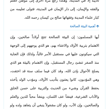
تأديبه إلا في المدينة، وهكذا رجع مرة أخرى إلى موطن العلم
والفقه والإيمان، إلى دار الإيمان في المدينة، فتولى تعليمه من
كبار علماء المدينة وفقهائها صالح بن كيسان رحمه الله.
أهمية البيئة الصالحة
أيها المسلمون: إن البيئة الصالحة تنتج أولاداً صالحين، وإن
الاهتمام بتربية الأولاد والاعتناء بهم، هو الذي يوجههم إلى الوجهة
التي سيكونون عليها في مستقبل الأمر غالباً، ولذلك فإن العناية
منذ الصغر تنشئ رجال المستقبل، وإن الاهتمام بالبيئة هو الذي
يصلح الأحوال بإذن الله، وقد كان فيما سلف سنة قد اختفت،
وهي المؤدبون، كانوا يعتنون بتأديب الأولاد، ومؤدب الولد يأخذه
بحفظ القرآن وشيء من الحديث والتربية على حسن الخلق
والآداب الشرعية، فينشأ عف اللسان، وينشأ محباً للدين والعلم
والصالحين، وإن الأب، ولو كان مشغولاً ينبغي أن يتعاهد ولده ولو