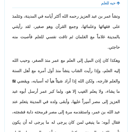
حبه للعلم
ونشأ عمر بن عبد العزيز رحمه الله أكثر أيامه في المدينة، وتتلمذ
على فقهائها وعلمائها، وجمع القرآن وهو صغير، لقد رأيتني
بالمدينة غلاماً مع الغلمان ثم تاقت نفسي للعلم فأصبت منه
حاجتي.
وهكذا كان إذن الميل إلى العلم مع عمر منذ الصغر، وحبب الله
إليه العلم، وإذا رأيت الشاب ينشأ منذ أول أمره مع أهل السنة
والعلم فارجه، ولكن الله إذا أراد شيئاً هيأ له أسبابه، ويقضي

ما يشاء، ولا يعلم الغيب إلا هو، ولما كبر عمر أرسل أبوه عبد
العزيز إلى مصر أميراً عليها، وأبقى ولده في المدينة يتعلم عند
عبد الله بن عمر، واستقدمه مرة إلى مصر فرمحته دابة فشجته،
فقال أبوه: ما ينبغي لمن كان يرجى له ما يرجى له أن يكون