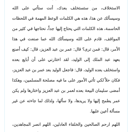
الاستخلاف، من ستستخلف بعدك، أنت ستأتي على الله
وسيسألك عن هذا، هذه هي الكلمات الوعظ المهمة في اللحظات
الحاسمة، هذه الكلمات التي يحتاج إليها جداً، نحتاجها في كثير من
المواقف، قادم على الله وسيسألك الله عما صنعت في هذا
الأمر، قال: فمن ترى؟ قال: عمر بن عبد العزيز، قال: كيف أصنع
بعهد عبد الملك إلى الوليد، لقد اختارني على أن أبايع بعده
واستخلف بعده الوليد، قال: فاجعل الوليد بعد عمر بن عبد العزيز،
فكان حلاً لكي تأتي الأمور على ما فيه مصلحة المسلمين، وهكذا
أمضى سليمان البيعة بعده لعمر بن عبد العزيز واختارها ولم يكن
عمر يطمح إليها ولا يريدها، ولا سألها، ولذلك لما جاءته عن غير
مسألة أعين عليها.
اللهم ارحم الصالحين والخلفاء العادلين، اللهم انصر المجاهدين،