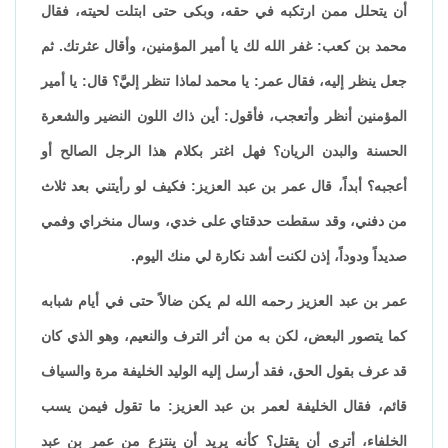
أن يتحلل ممن ارتكبه في حقه، وبكى حتى ابتلت لحيته، فقال
محمد بن كعب: غفر الله لك يا أمير المؤمنين، وأقال عثرتك. ثم
جعل ينظر إليه، فقال عمر: يا محمد لماذا تنظر إليَّ؟ قال: يا أمير
المؤمنين أنظر وأتعجب، فأقول: أين ذاك اللون النضير والشعرة
الحسنة والبدن الريان؟ فهل اغتر بكلام هذا الرجل الصالح أو
أعجبه؟ أبداً، قال عمر بن عبد العزيز: فكيف لو رأيتني بعد ثلاث
من دفني، وقد سقطت حدقتاي على خدي، وسال منخراي وفمي
صديداً ودوداً، إذن لكنت أشد نكارة لي منك اليوم.
عمر بن عبد العزيز رحمه الله لم يكن ضالاً حتى في أيام شبابه
كما يتصور البعض، لكن به من أثر الترف والنعيم، وهو الذي كان
قد عرف بقول الحق، فقد أرسل إليه الوليد الخليفة مرة والسياف
قائم، فقال الخليفة لعمر بن عبد العزيز: ما تقول فيمن يسب
الخلفاء، أترى أن يقتل؟ كأنه يريد أن ينتزع من عمر بن عبد