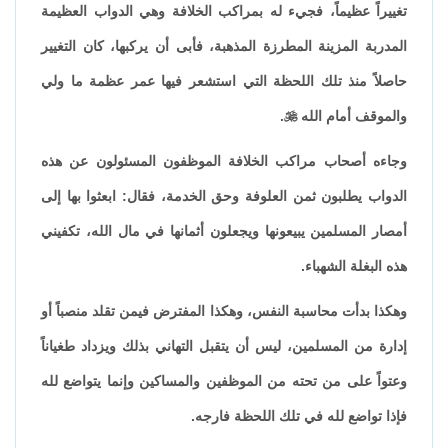
تغييراً عظيماً، فجيء له بمراكب الخلافة وهي الدواب العظيمة
المدربة المزينة المطرزة المذهبة، فأبى أن يركبها، كان التغيير
حاصلاً منذ تلك اللحظة التي استشعر فيها عمر عظمة ما ولي
والموقف أمام الله

.
وجاءه أصحاب مراكب الخلافة الموظفون المسئولون عن هذه
الدواب يطلبون ثمن العلوفة وحق الخدمة، فقال: ابعثوا بها إلى
أمصار المسلمين يبيعونها ويجعلون أثمانها في مال الله، تكفيني
هذه البغلة الشهباء.
وهكذا بدأت محاسبة النفس، وهكذا المفترض فيمن تقلد منصباً أو
إدارة من المسلمين، ليس أن يتقبل التهاني بذلك ويزداد طغياناً
وعتواً على من تحته من الموظفين والمساكين وإنما يتواضع لله
فإذا تواضع لله في تلك اللحظة فارجه.