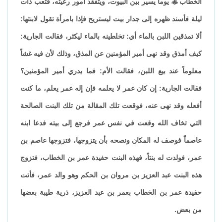
الخطاب

يوماً يسير بين البيوت، ويتفقد أمور رعيته، فتعب ذات
ليلة فأسند ظهره إلى جدار بيت ليستريح فإذا بامرأة تقول لابنتها:
ألا تمذقين اللبن بالماء أي: تخلطينه بالماء ليكثر، فقالت الجارية:
كيف أمذق وقد نهى أمير المؤمنين عن المذق، وذلك لأن فيه غشاً
معلوماً عند بيع اللبن، فقالت الأم: فما يدري أمير المؤمنين؟
فقالت الجارية: إن كان عمر لا يعلمه فإن إله عمر يعلم، ما كنت
أفعله وقد نهى عنه، فوقعت تلك المقالة من تلك البنت الصالحة
التي تخاف الله وقعت في نفس عمر فرجع إلى بيته فدعا ابنه
عاصماً فوصف له المكان ونصحه بأن يتزوجها، فتزوجها عاصم بن
عمر، فولدت له بنتاً، فهذه البنت حفيدة عمر بن الخطاب، فتزوج
هذه البنت عبد العزيز بن مروان بن الحكم وهو والد عمر، فأتت
حفيدة عمر بن الخطاب بعمر بن عبد العزيز، ذرية طيبة بعضها
من بعض.