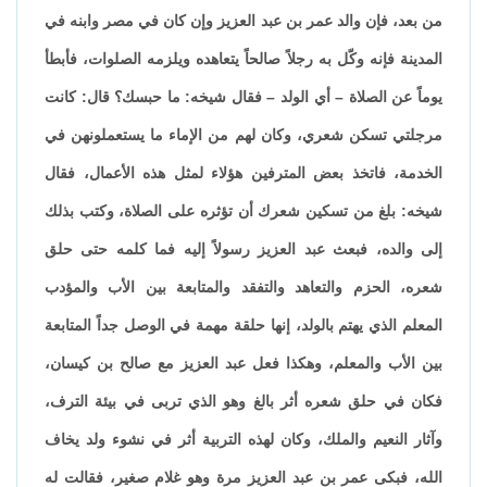
من بعد، فإن والد عمر بن عبد العزيز وإن كان في مصر وابنه في
المدينة فإنه وكّل به رجلاً صالحاً يتعاهده ويلزمه الصلوات، فأبطأ
يوماً عن الصلاة – أي الولد – فقال شيخه: ما حبسك؟ قال: كانت
مرجلتي تسكن شعري، وكان لهم من الإماء ما يستعملونهن في
الخدمة، فاتخذ بعض المترفين هؤلاء لمثل هذه الأعمال، فقال
شيخه: بلغ من تسكين شعرك أن تؤثره على الصلاة، وكتب بذلك
إلى والده، فبعث عبد العزيز رسولاً إليه فما كلمه حتى حلق
شعره، الحزم والتعاهد والتفقد والمتابعة بين الأب والمؤدب
المعلم الذي يهتم بالولد، إنها حلقة مهمة في الوصل جداً المتابعة
بين الأب والمعلم، وهكذا فعل عبد العزيز مع صالح بن كيسان،
فكان في حلق شعره أثر بالغ وهو الذي تربى في بيئة الترف،
وآثار النعيم والملك، وكان لهذه التربية أثر في نشوء ولد يخاف
الله، فبكى عمر بن عبد العزيز مرة وهو غلام صغير، فقالت له