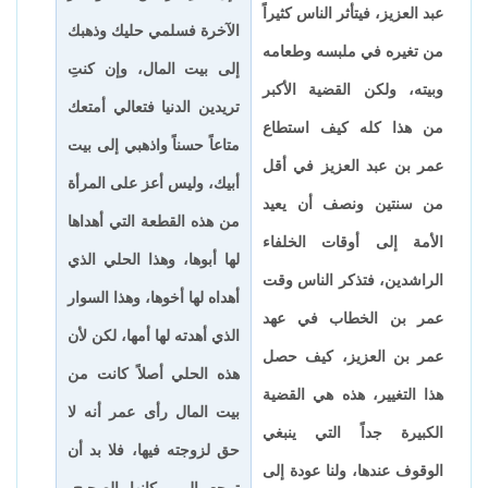
عبد العزيز، فيتأثر الناس كثيراً
الآخرة فسلمي حليك وذهبك
من تغيره في ملبسه وطعامه
إلى بيت المال، وإن كنتِ
وبيته، ولكن القضية الأكبر
تريدين الدنيا فتعالي أمتعك
من هذا كله كيف استطاع
متاعاً حسناً واذهبي إلى بيت
عمر بن عبد العزيز في أقل
أبيك، وليس أعز على المرأة
من سنتين ونصف أن يعيد
من هذه القطعة التي أهداها
الأمة إلى أوقات الخلفاء
لها أبوها، وهذا الحلي الذي
الراشدين، فتذكر الناس وقت
أهداه لها أخوها، وهذا السوار
عمر بن الخطاب في عهد
الذي أهدته لها أمها، لكن لأن
عمر بن العزيز، كيف حصل
هذه الحلي أصلاً كانت من
هذا التغيير، هذه هي القضية
بيت المال رأى عمر أنه لا
الكبيرة جداً التي ينبغي
حق لزوجته فيها، فلا بد أن
الوقوف عندها، ولنا عودة إلى
ترجع إلى مكانها الصحيح،