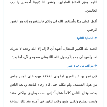
اللهم وفق الدعاة العاملين، واغفر لنا ذنوبنا أجمعين يا رب
العالمين.
أقول قولي هذا وأستغفر الله لي ولكم فاستغفروه إنه هو الغفور
الرحيم.
الخطبة الثانية
الحمد لله الكبير المتعال، أشهد أن لا إله إلا الله وحده لا شريك
له، وأشهد أن محمداً رسول الله ﷺ وعلى صحبه والآل، أما بعد:
مواقف من حياة عمر
فإن عمر بن عبد العزيز لما ولي الخلافة وبويع على المنبر جلس
من هول الصدمة، ولم يتكلم حتى قام رجاء فبايعه وبايعه الناس
بعده، وقال للناس كلاماً عظيماً: إني لست بفارض ولكني منفذ
ولست بمبتدع ولكني متبع، وكان التغيير في أمره منذ تلك الساعة