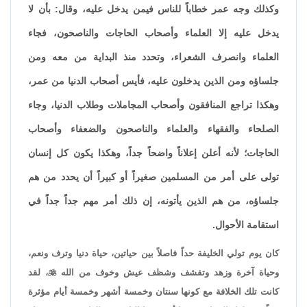
وكذلك وجه عمر خطاباً للناس فيمن يدخل عليه، وقال: بأن لا
يدخل عليه إلا العلماء وأصحاب الحاجات والناصحون، فجاء
العلماء وانصرف الشعراء، وتحدد منذ البداية من معه ومن
جلساؤه ومن الذين يدخلون عليه، فأيس أصحاب الدنيا من عمر،
وهكذا تراجع المنافقون وأصحاب المجاملات وطلاب الدنيا، وجاء
الصلحاء والفقهاء والعلماء والناصحون والضعفاء وأصحاب
الحاجات؛ لأنه أعلن إعلاناً واضحاً جداً، وهكذا يكون كل إنسان
تولى على أمر من المسلمين صغيراً أو كبيراً أن يحدد من هم
جلساؤه، من هم الذين يأتونه، إن ذلك أمر مهم جداً جداً في
استقامة الأحوال.
كان يوم تولي الخليفة حداً فاصلاً بين حياتين، حياة دنيا وترف ونعم،
وحياة آخرة وزهد وتقشف وشظف عيش وخوف من الله

، لقد
كانت تلك الخلافة مع كونها سنتان وخمسة أشهر وخمسة أيام مؤثرة