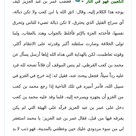
الكعبين فهو في النار
فغضب عمر بن عبد العزيز كيف
،
يوجه هذا الكلام إليه، وقال: اتق الله يا ابن كعب ولا تكن ذبالة،
أي سراج الفتيل الذي يحترق، لا تكن ذبالة تضيء للناس وتحرق
نفسها، فأخذته العزة بالإثم فأغلظ بالجواب وهدد بالعقاب، ولما
تولى الخلافة وصارت سلطته أكبر وقدرته على الانتقام أكثر،
وقوته تعاظمت، لكن بالهداية التي هداه الله إياها أرسل يسأل عن
محمد بن كعب القرظي، لم ينس الموقف أن فلاناً نصحه لله فرد
عليه رداً سيئاً، فجعل يبحث عنه، فقيل له: إنه خرج في الغزو في
سبيل الله، فأمر أميره في تلك الناحية إذا رجع محمد بن كعب
من الغزو أن يجهزه ويسرحه إليه، فلما وفد عليه محمد بن كعب
دخل على عمر بن عبد العزيز فرآه على الهيئة التي لم يكن
يعرفه فيها من قبل، فقال عمر بن عبد العزيز: يا محمد استغفر
لي من سوء مردودي عليك حين وعظتني بالمدينة، فهو ذنب لا بد