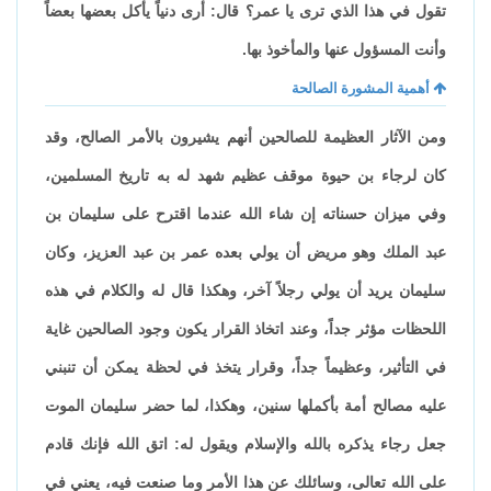
تقول في هذا الذي ترى يا عمر؟ قال: أرى دنياً يأكل بعضها بعضاً
وأنت المسؤول عنها والمأخوذ بها.
أهمية المشورة الصالحة
ومن الآثار العظيمة للصالحين أنهم يشيرون بالأمر الصالح، وقد
كان لرجاء بن حيوة موقف عظيم شهد له به تاريخ المسلمين،
وفي ميزان حسناته إن شاء الله عندما اقترح على سليمان بن
عبد الملك وهو مريض أن يولي بعده عمر بن عبد العزيز، وكان
سليمان يريد أن يولي رجلاً آخر، وهكذا قال له والكلام في هذه
اللحظات مؤثر جداً، وعند اتخاذ القرار يكون وجود الصالحين غاية
في التأثير، وعظيماً جداً، وقرار يتخذ في لحظة يمكن أن تنبني
عليه مصالح أمة بأكملها سنين، وهكذا، لما حضر سليمان الموت
جعل رجاء يذكره بالله والإسلام ويقول له: اتق الله فإنك قادم
على الله تعالى، وسائلك عن هذا الأمر وما صنعت فيه، يعني في