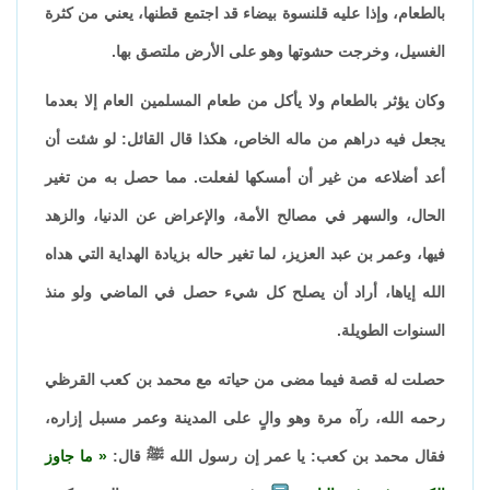
بالطعام، وإذا عليه قلنسوة بيضاء قد اجتمع قطنها، يعني من كثرة
الغسيل، وخرجت حشوتها وهو على الأرض ملتصق بها.
وكان يؤثر بالطعام ولا يأكل من طعام المسلمين العام إلا بعدما
يجعل فيه دراهم من ماله الخاص، هكذا قال القائل: لو شئت أن
أعد أضلاعه من غير أن أمسكها لفعلت. مما حصل به من تغير
الحال، والسهر في مصالح الأمة، والإعراض عن الدنيا، والزهد
فيها، وعمر بن عبد العزيز، لما تغير حاله بزيادة الهداية التي هداه
الله إياها، أراد أن يصلح كل شيء حصل في الماضي ولو منذ
السنوات الطويلة.
حصلت له قصة فيما مضى من حياته مع محمد بن كعب القرظي
رحمه الله، رآه مرة وهو والٍ على المدينة وعمر مسبل إزاره،
فقال محمد بن كعب: يا عمر إن رسول الله ﷺ قال:
ما جاوز