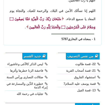
عنهم يا رب العالمين.
اللهم إنا نسألك الأمن في البلاد، والرحمة للعباد، والنجاة يوم
المعاد يا سميع الدعاء،
سُبْحَانَ رَبِّكَ رَبِّ الْعِزَّةِ عَمَّا يَصِفُونَ ۝
وَسَلَامٌ عَلَى الْمُرْسَلِينَ ۝ وَالْحَمْدُ لِلَّهِ رَبِّ الْعَالَمِينَ
.
1 - بمعناه في البخاري5787
من نفس التصنيف
جديد القسم
22- قصة طالوت
ليس الذكر كالأنثى وعاشوراء
21- قصة أصحاب القرية
فاحشة الزنا خطرها وأثرها
استشهاد الفاروق
ضلالات النصارى ورأس السنة
قصة يوسف عليه السلام7
خطورة الدَّين والمسارعة في
إبراء الذمة
13- قصة الفيل
تجليات في رحمة الله