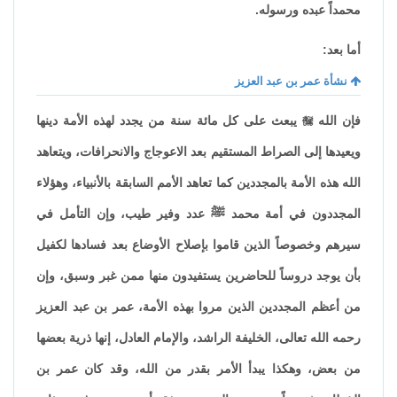
محمداً عبده ورسوله.
أما بعد:
نشأة عمر بن عبد العزيز
فإن الله

يبعث على كل مائة سنة من يجدد لهذه الأمة دينها
ويعيدها إلى الصراط المستقيم بعد الاعوجاج والانحرافات، ويتعاهد
الله هذه الأمة بالمجددين كما تعاهد الأمم السابقة بالأنبياء، وهؤلاء
المجددون في أمة محمد ﷺ عدد وفير طيب، وإن التأمل في
سيرهم وخصوصاً الذين قاموا بإصلاح الأوضاع بعد فسادها لكفيل
بأن يوجد دروساً للحاضرين يستفيدون منها ممن غبر وسبق، وإن
من أعظم المجددين الذين مروا بهذه الأمة، عمر بن عبد العزيز
رحمه الله تعالى، الخليفة الراشد، والإمام العادل، إنها ذرية بعضها
من بعض، وهكذا يبدأ الأمر بقدر من الله، وقد كان عمر بن