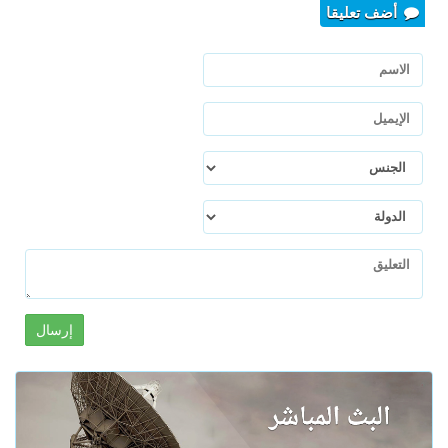
أضف تعليقا
إرسال