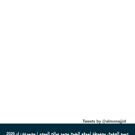
Tweets by @almonajjid
جميع الحقوق محفوظة لموقع الشيخ محمد صالح المنجد / مجموعة زاد 2026