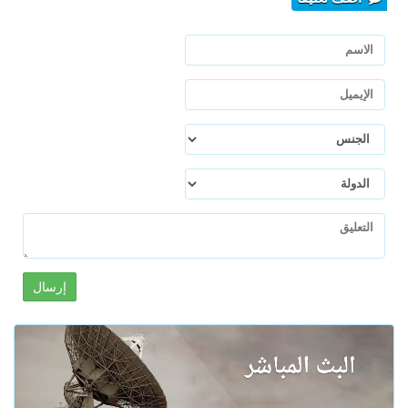
إرسال