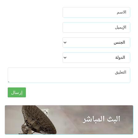
إرسال