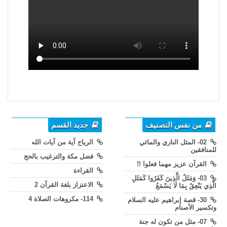
من نفس التصنيف
جديد القسم
02- المثل الناري والمائي
الرياح آية من آيات الله
للمنافقين
فضل مكة والترغيب بالحج
القرآن عزيز مهما فعلوا !!
القراءة
03- وَمَثَلُ الَّذِينَ كَفَرُوا كَمَثَلِ
الاعتزاز بلغة القرآن 2
الَّذِي يَنْعِقُ بِمَا لَا يَسْمَعُ
114- مكروهات الصلاة 4
30- قصة إبراهيم عليه السلام
وتكسير الأصنام
07- مثل من تكون له جنة