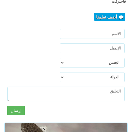
فاحترقت
أضف تعليقا
إرسال