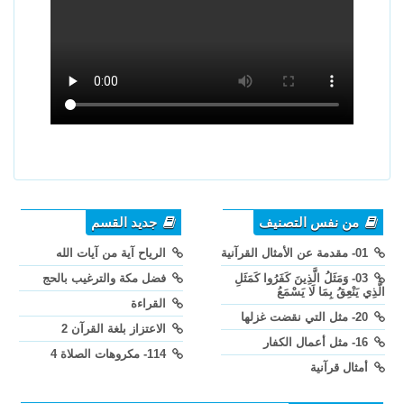
من نفس التصنيف
جديد القسم
01- مقدمة عن الأمثال القرآنية
الرياح آية من آيات الله
03- وَمَثَلُ الَّذِينَ كَفَرُوا كَمَثَلِ
فضل مكة والترغيب بالحج
الَّذِي يَنْعِقُ بِمَا لَا يَسْمَعُ
القراءة
20- مثل التي نقضت غزلها
الاعتزاز بلغة القرآن 2
16- مثل أعمال الكفار
114- مكروهات الصلاة 4
أمثال قرآنية