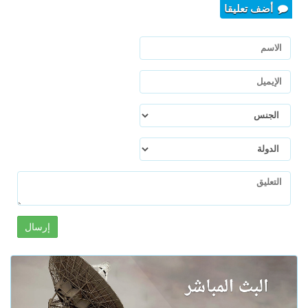
أضف تعليقا
إرسال