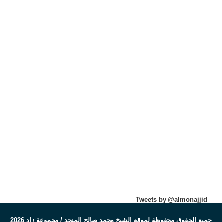
Tweets by @almonajjid
جميع الحقوق محفوظة لموقع الشيخ محمد صالح المنجد / مجموعة زاد 2026