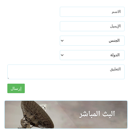
إرسال