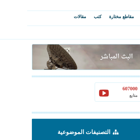
مقاطع مختارة
كتب
مقالات
607000
متابع
التصنيفات الموضوعية