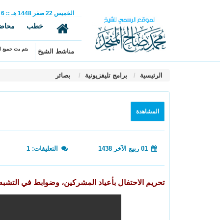
الخميس
22
صفر
1448 هـ
::
6
خطب
محاض
يتم بث جميع ال
مناشط الشيخ
الرئيسية
برامج تليفزيونية
بصائر
المشاهدة
01 ربيع الآخر 1438
التعليقات: 1
تحريم الاحتفال بأعياد المشركين، وضوابط في التشبه