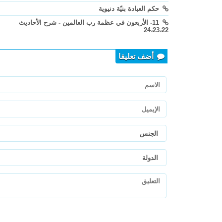
حكم العبادة بنيّة دنيوية
11- الأربعون في عظمة رب العالمين - شرح الأحاديث
24،23،22
أضف تعليقا