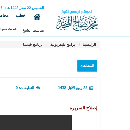
الخميس
22
صفر
1448 هـ
::
6
خطب
محاض
يتم بث جميع ال
مناشط الشيخ
الرئيسية
برامج تليفزيونية
برنامج قيمنـا
المشاهدة
22 ربيع الأوّل 1438
التعليقات: 0
إصلاح السريرة