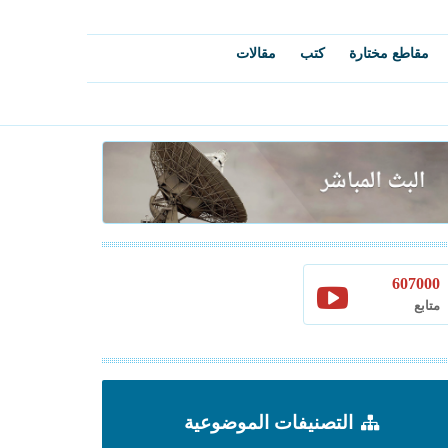
مقاطع مختارة
كتب
مقالات
607000
متابع
التصنيفات الموضوعية