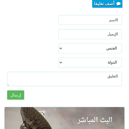
أضف تعليقا
إرسال