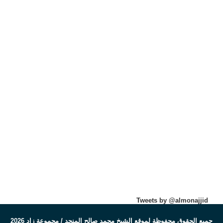
Tweets by @almonajjid
جميع الحقوق محفوظة لموقع الشيخ محمد صالح المنجد / مجموعة زاد 2026