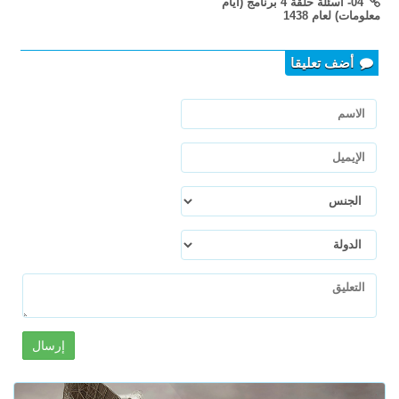
04- أسئلة حلقة 4 برنامج (أيام
معلومات) لعام 1438
أضف تعليقا
إرسال