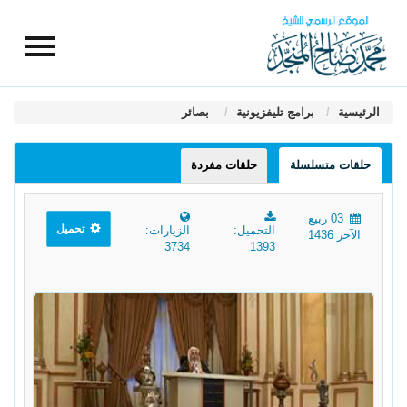
الرئيسية
برامج تليفزيونية
بصائر
حلقات متسلسلة
حلقات مفردة
03 ربيع
تحميل
التحميل:
الزيارات:
الآخر 1436
3734
1393