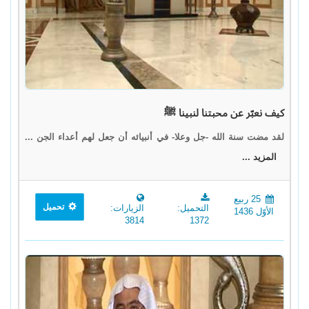
كيف نعبّر عن محبتنا لنبينا ﷺ
لقد مضت سنة الله -جل وعلا- في أنبيائه أن جعل لهم أعداء الجن ...
المزيد ...
25 ربيع
تحميل
التحميل:
الزيارات:
الأوّل 1436
3814
1372