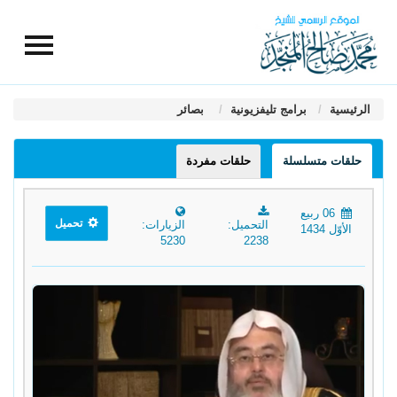
الرئيسية
برامج تليفزيونية
بصائر
حلقات متسلسلة
حلقات مفردة
06 ربيع
تحميل
التحميل:
الزيارات:
الأوّل 1434
5230
2238