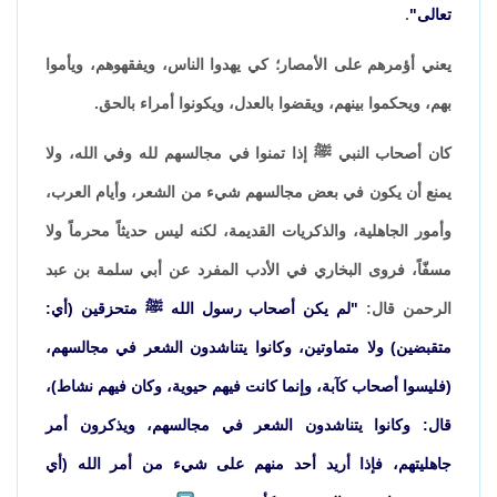
تعالى"
.
يعني أؤمرهم على الأمصار؛ كي يهدوا الناس، ويفقهوهم، ويأموا
بهم، ويحكموا بينهم، ويقضوا بالعدل، ويكونوا أمراء بالحق.
كان أصحاب النبي ﷺ إذا تمنوا في مجالسهم لله وفي الله، ولا
يمنع أن يكون في بعض مجالسهم شيء من الشعر، وأيام العرب،
وأمور الجاهلية، والذكريات القديمة، لكنه ليس حديثاً محرماً ولا
مسفّاً، فروى البخاري في الأدب المفرد عن أبي سلمة بن عبد
الرحمن قال:
"لم يكن أصحاب رسول الله ﷺ متحزقين (أي:
متقبضين) ولا متماوتين، وكانوا يتناشدون الشعر في مجالسهم،
(فليسوا أصحاب كآبة، وإنما كانت فيهم حيوية، وكان فيهم نشاط)،
قال: وكانوا يتناشدون الشعر في مجالسهم، ويذكرون أمر
جاهليتهم، فإذا أريد أحد منهم على شيء من أمر الله (أي