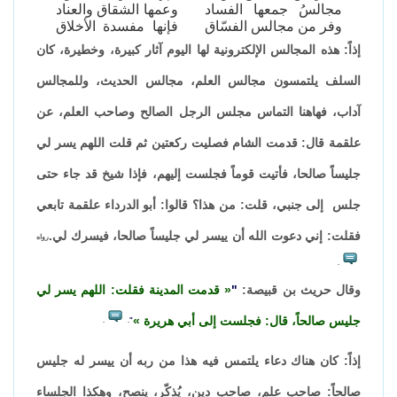
مجالسُ جمعها الفساد
وعمها الشقاق والعناد
وفر من مجالس الفسّاق
فإنها مفسدة الأخلاق
إذاً: هذه المجالس الإلكترونية لها اليوم آثار كبيرة، وخطيرة، كان
السلف يلتمسون مجالس العلم، مجالس الحديث، وللمجالس
آداب، فهاهنا التماس مجلس الرجل الصالح وصاحب العلم، عن
علقمة قال: قدمت الشام فصليت ركعتين ثم قلت اللهم يسر لي
جليساً صالحا، فأتيت قوماً فجلست إليهم، فإذا شيخ قد جاء حتى
جلس إلى جنبي، قلت: من هذا؟ قالوا: أبو الدرداء علقمة تابعي
فقلت: إني دعوت الله أن ييسر لي جليساً صالحا، فيسرك لي.
رواه
.
وقال حريث بن قبيصة:
"
قدمت المدينة فقلت: اللهم يسر لي
جليس صالحاً، قال: فجلست إلى أبي هريرة
.
.
"
إذاً: كان هناك دعاء يلتمس فيه هذا من ربه أن ييسر له جليس
صالحاً: صاحب علم، صاحب دين، يُذكّر، ينصح، وهكذا الجلساء