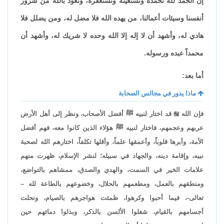
إن الحمد لله نحمده ونستعينه ونستغفره، ونعوذ بالله من شرور
أنفسنا وسيئات أعمالنا، من يهده الله فلا مضل له، ومن يضلل فلا
هادي له، وأشهد أن لا إله إلا الله وحده لا شريك له، وأشهد أن
محمداً عبده ورسوله.
أما بعد:
ماذا يدور في مجالس الصحابة
فإن الله

قد اختار لنبيه ﷺ أفضل الأصحاب، ونظر إلى أهل الأرض
عربهم وعجمهم، فاختار لنبيه ﷺ هؤلاء الذين كانوا معه، فهم أفضل
الأمة، وأبرها قلوباً، وأعمقها علماً، وأقلها تكلفاً، اختارهم الله لصحبة
نبيه، وإقامة دينه، والجهاد في سبيله؛ لنشر الإسلام، ظهرت منهم
علامات الخير في السمت، والهدي والصدق، ممشاهم بالتواضع،
ومنطقهم بالعمل، ومطعمهم بالحلال، وخضوعهم بالطاعة لله –
تعالى-، فيما أحبوا وكرهوا، ظمئت هواجرهم بالصيام، ونحلت
أجسامهم بالقيام، شغلوا الألسن بالذكر، وبذلوا دمائهم حين