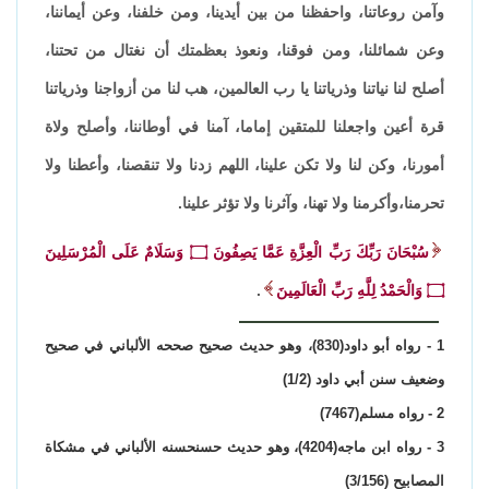
وآمن روعاتنا، واحفظنا من بين أيدينا، ومن خلفنا، وعن أيماننا،
وعن شمائلنا، ومن فوقنا، ونعوذ بعظمتك أن نغتال من تحتنا،
أصلح لنا نياتنا وذرياتنا يا رب العالمين، هب لنا من أزواجنا وذرياتنا
قرة أعين واجعلنا للمتقين إماما، آمنا في أوطاننا، وأصلح ولاة
أمورنا، وكن لنا ولا تكن علينا، اللهم زدنا ولا تنقصنا، وأعطنا ولا
تحرمنا،وأكرمنا ولا تهنا، وآثرنا ولا تؤثر علينا.
سُبْحَانَ رَبِّكَ رَبِّ الْعِزَّةِ عَمَّا يَصِفُونَ ۝ وَسَلَامٌ عَلَى الْمُرْسَلِينَ
۝ وَالْحَمْدُ لِلَّهِ رَبِّ الْعَالَمِينَ
.
1 - رواه أبو داود(830)، وهو حديث صحيح صححه الألباني في صحيح
وضعيف سنن أبي داود (1/2)
2 - رواه مسلم(7467)
3 - رواه ابن ماجه(4204)، وهو حديث حسنحسنه الألباني في مشكاة
المصابيح (3/156)