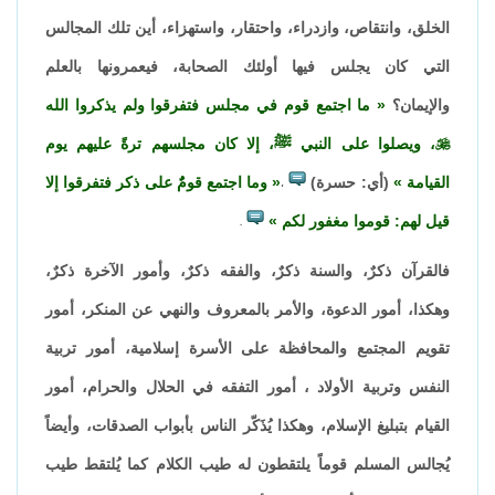
الخلق، وانتقاص، وازدراء، واحتقار، واستهزاء، أين تلك المجالس
التي كان يجلس فيها أولئك الصحابة، فيعمرونها بالعلم
والإيمان؟
ما اجتمع قوم في مجلس فتفرقوا ولم يذكروا الله

، ويصلوا على النبي ﷺ، إلا كان مجلسهم ترةً عليهم يوم
القيامة
(أي: حسرة)
وما اجتمع قومٌُ على ذكر فتفرقوا إلا
،
قيل لهم: قوموا مغفور لكم
.
فالقرآن ذكرٌ، والسنة ذكرٌ، والفقه ذكرٌ، وأمور الآخرة ذكرٌ،
وهكذا، أمور الدعوة، والأمر بالمعروف والنهي عن المنكر، أمور
تقويم المجتمع والمحافظة على الأسرة إسلامية، أمور تربية
النفس وتربية الأولاد ، أمور التفقه في الحلال والحرام، أمور
القيام بتبليغ الإسلام، وهكذا يُذَكّر الناس بأبواب الصدقات، وأيضاً
يُجالس المسلم قوماً يلتقطون له طيب الكلام كما يُلتقط طيب