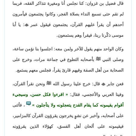
قال فضيل بن غزوان: كنا نجلس أنا ومغيرة نتذاكر الفقه، فربما
لم نقم حتى نسمع النداء بصلاة الفجر، وكانوا يجتمعون فيأمرون
أحدهم أن يقرأ عليهم القرآن، يجتمعون فيقول عمر

: يا أبا
موسى ذكّرنا ربنا، فيقرأ وهم يستمعون.
وكان الواحد منهم يقول للآخر ولمن معه: اجلسوا بنا نؤمن ساعة،
وصلى النبي ﷺ بأصحابه التطوع في جماعة مرات، وخرج على
الصحابة من أهل الصفة وفيهم قارئ يقرأ، فجلس معهم يستمع.
فعن جابر

قال: خرج علينا رسول الله ﷺ ونحن نقرأ القرآن،
وفينا العربي والأعجمي، فقال:
اقرءوا فكل حسن، وسيجيء
أقوام يقيمونه كما يقام القدح يتعجلونه ولا يتأجلون
، فأثنى
على أصحابه، وأخبر عن نشوٍ يخرجون يقرؤون القرآن كالمزامير،
فيقيمونه على ألحان أهل الفسق، كهؤلاء الذين يقرؤونه