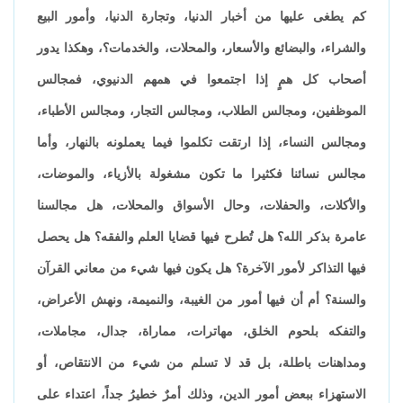
كم يطغى عليها من أخبار الدنيا، وتجارة الدنيا، وأمور البيع
والشراء، والبضائع والأسعار، والمحلات، والخدمات؟، وهكذا يدور
أصحاب كل همٍ إذا اجتمعوا في همهم الدنيوي، فمجالس
الموظفين، ومجالس الطلاب، ومجالس التجار، ومجالس الأطباء،
ومجالس النساء، إذا ارتقت تكلموا فيما يعملونه بالنهار، وأما
مجالس نسائنا فكثيرا ما تكون مشغولة بالأزياء، والموضات،
والأكلات، والحفلات، وحال الأسواق والمحلات، هل مجالسنا
عامرة بذكر الله؟ هل تُطرح فيها قضايا العلم والفقه؟ هل يحصل
فيها التذاكر لأمور الآخرة؟ هل يكون فيها شيء من معاني القرآن
والسنة؟ أم أن فيها أمور من الغيبة، والنميمة، ونهش الأعراض،
والتفكه بلحوم الخلق، مهاترات، مماراة، جدال، مجاملات،
ومداهنات باطلة، بل قد لا تسلم من شيء من الانتقاص، أو
الاستهزاء ببعض أمور الدين، وذلك أمرٌ خطيرُ جداً، اعتداء على