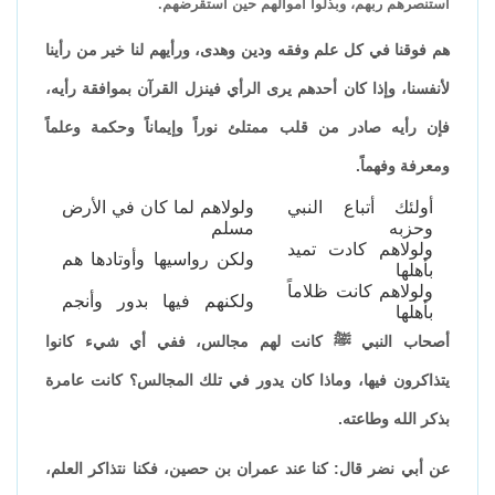
استنصرهم ربهم، وبذلوا أموالهم حين استقرضهم.
هم فوقنا في كل علم وفقه ودين وهدى، ورأيهم لنا خير من رأينا
لأنفسنا، وإذا كان أحدهم يرى الرأي فينزل القرآن بموافقة رأيه،
فإن رأيه صادر من قلب ممتلئ نوراً وإيماناً وحكمة وعلماً
ومعرفة وفهماً.
أولئك أتباع النبي
ولولاهم لما كان في الأرض
وحزبه
مسلم
ولولاهم كادت تميد
ولكن رواسيها وأوتادها هم
بأهلها
ولولاهم كانت ظلاماً
ولكنهم فيها بدور وأنجم
بأهلها
أصحاب النبي ﷺ كانت لهم مجالس، ففي أي شيء كانوا
يتذاكرون فيها، وماذا كان يدور في تلك المجالس؟ كانت عامرة
بذكر الله وطاعته.
عن أبي نضر قال: كنا عند عمران بن حصين، فكنا نتذاكر العلم،