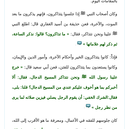
بالمقامات اليوم.
وكان أصحاب النبي ﷺ إذا جلسوا يتذاكرون، فإنهم يذكرون ما بعد
الموت، والآخرة، فعن حذيفة بن أسيد الغفاري قال: اطلع النبي
ﷺ علينا ونحن نتذاكر، فقال:
ما تذاكرون؟ قالوا: نذكر الساعة،
ثم ذكر لهم علاماتها
.
فإذاً: كانوا يتذاكرون الخير وأحكام الآخرة، وأمور الدين والإيمان،
وكانوا يستعدون بما يتذاكرون للفتن، فعن أبي سعيد قال:
خرج
علينا رسول الله ﷺ ونحن نتذاكر المسيح الدجال، فقال: ألا
أخبركم بما هو أخوف عليكم عندي من المسيح الدجال؟ قلنا: بلى،
فقال:الشرك الخفي: أن يقوم الرجل يصلي فيزين صلاته لما يرى
من نظر رجل
.
كان جلوسهم للفقه في الأعمال، ومعرفة ما هو الأقرب إلى الله،