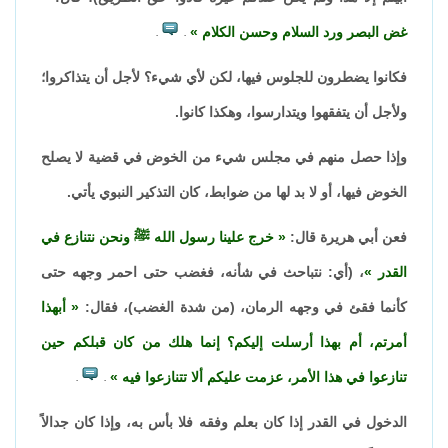
غض البصر ورد السلام وحسن الكلام
.
.
فكانوا يضطرون للجلوس فيها، لكن لأي شيء؟ لأجل أن يتذاكروا؛
ولأجل أن يتفقهوا ويتدارسوا، وهكذا كانوا.
وإذا حصل منهم في مجلس شيء من الخوض في قضية لا يصلح
الخوض فيها، أو لا بد لها من ضوابط، كان التذكير النبوي يأتي.
فعن أبي هريرة قال:
خرج علينا رسول الله ﷺ ونحن نتنازع في
القدر
، (أي: نتباحث في شأنه، فغضب حتى احمر وجهه حتى
كأنما فقئ في وجهه الرمان، (من شدة الغضب)، فقال:
أبهذا
أمرتم، أم بهذا أرسلت إليكم؟ إنما هلك من كان قبلكم حين
تنازعوا في هذا الأمر، عزمت عليكم ألا تتنازعوا فيه
.
.
الدخول في القدر إذا كان بعلم وفقه فلا بأس به، وإذا كان جدالاً