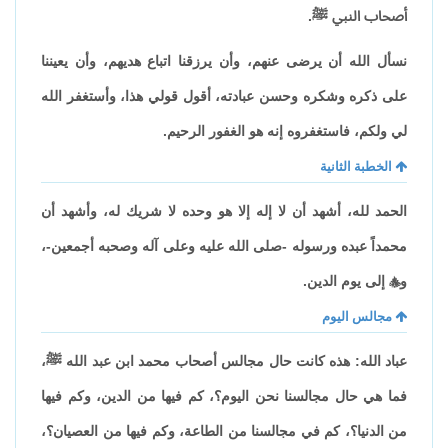
أصحاب النبي ﷺ.
نسأل الله أن يرضى عنهم، وأن يرزقنا اتباع هديهم، وأن يعيننا
على ذكره وشكره وحسن عبادته، أقول قولي هذا، وأستغفر الله
لي ولكم، فاستغفروه إنه هو الغفور الرحيم.
الخطبة الثانية
الحمد لله، أشهد أن لا إله إلا هو وحده لا شريك له، وأشهد أن
محمداً عبده ورسوله -صلى الله عليه وعلى آله وصحبه أجمعين-،
و

إلى يوم الدين.
مجالس اليوم
عباد الله: هذه كانت حال مجالس أصحاب محمد ابن عبد الله ﷺ،
فما هي حال مجالسنا نحن اليوم؟، كم فيها من الدين، وكم فيها
من الدنيا؟، كم في مجالسنا من الطاعة، وكم فيها من العصيان؟،