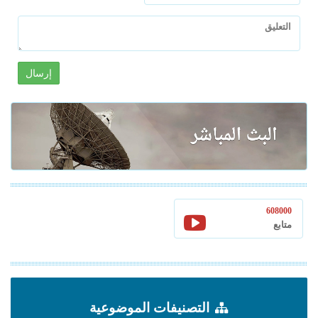
إرسال
608000
متابع
التصنيفات الموضوعية