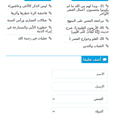
21 - وبدا لهم من الله ما لم
ليس الذكر كالأنثى وعاشوراء
يكونوا يحتسبون، أعمال العشر
فاحشة الزنا خطرها وأثرها
الأواخر
ضلالات النصارى ورأس السنة
مراجعة النفس على المنهج
خطورة الدَّين والمسارعة في
05- الأربعون القلبية 5، شرح
إبراء الذمة
حديث (إِنَّهُ لَيُغَانُ عَلَى قَلْبِي)
تجليات في رحمة الله
28- الغلو وخوارج العصر 1
الشباب والتدين
أضف تعليقا