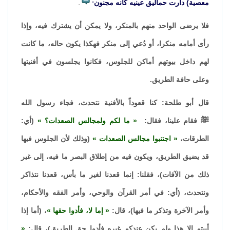
معصية) دارت حماليق عينيه كأنه مجنون
.
"
فلا يرضى الواحد منهم بالمنكر، ولا يمكن أن يشترك فيه، وإذا
رأى أمامه منكرا، أو دُعي إلى منكر فهكذا يكون حاله، ما كانت
لهم داخل بيوتهم أماكن للجلوس، فكانوا يجلسون في أفنيتها
وعلى حافة الطريق.
قال أبو طلحة: كنا قعوداً بالأفنية نتحدث، فجاء رسول الله
ﷺ فقام علينا، فقال:
ما لكم ولمجالس الصعدات؟
(أي:
الطرقات،
اجتنبوا مجالس الصعدات
(وذلك لأن الجلوس فيها
قد يضيق الطريق، ويكون فيه من إطلاق البصر ما فيه، إلى غير
ذلك من الآفات)، فقلنا: إنما قعدنا لغير ما بأس، قعدنا نتذاكر
ونتحدث، (أي: في أمر القرآن والوحي، وأمر الفقه والأحكام،
وأمر الآخرة وتذكر ما فيها)، قال:
إما لا، فأدوا حقها
، (أما إذا
أبيتم إلا هذا ولم يكن عندكم غيره فأدوا حق الطريق)، قال: