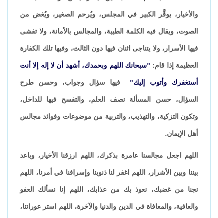
والأخيار، يوقَّر الكبير في المجلس، ويُرحم الصغير، ويُغض من
الصوت، ويقال فيه الكلمة الطيبة، والمجالس بالأمانة، ولا تفشى
فيها الأسرار، ولا يتناجى اثنان فيها دون الثالث، وفيها تلك الكفارة
العظيمة إذا قام:
"سبحانك اللهم وبحمدك، أشهد أن لا إله إلا أنت
أستغفرك وأتوب إليك"
فيها سؤال وجواب، وحسن طرح
السؤال، حسن المسألة نصف العلم، والتفسح فيها للداخل،
وتكون التزكية، والتهذيب، والتربية من موضوعات وفوائد مجالس
أهل الإيمان.
اللهم اجعل مجالسنا عامرة بذكرك، اللهم ارزقنا الأخيار، وباعد
بيننا وبين الأشرار، اللهم اغفر لنا ذنوبنا وإسرافنا في أمرنا، اللهم
نجنا من غضبك، نعوذ بك من عذابك، اللهم إنا نسألك العفو
والعافية، والمعافاة في الدين والدنيا والآخرة، اللهم استر عوراتنا،