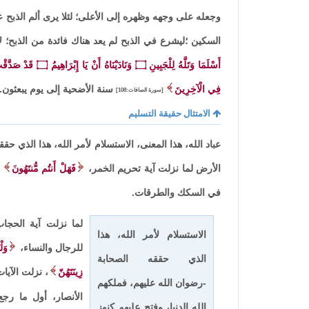
وجعله على وجهه وظهره إلى الأعلى؛ لئلا يرى ألم الذبح ع
السكين ؛ليشرع في الذبح لم يعد هناك فائدة من الذبح؛ 
أَسْلَمَا وَتَلَّهُ لِلْجَبِينِ
۝
وَنَادَيْنَاهُ أَنْ يَا إِبْرَاهِيمُ
۝
قَدْ صَدَّقْت
فِي الْآخِرِينَ
سنة الأضحية إلى يوم يبعثون.
[سورة الصافات:108]
الامتثال حقيقة التسليم
عباد الله، هذا المعنى، الاستسلام لأمر الله، هذا الذي حقق
الأرض لما نزلت آية تحريم الخمر،
فَهَلْ أَنتُم مُّنتَهُونَ
في السكك والطرقات.
لما نزلت آية الحجاب
الاستسلام لأمر الله، هذا
للرجال والنساء،
وَل
الذي حققه الصحابة
زِينَتَهُنّ
، نزلت الآيا
-رضوان الله عليهم، فملكهم
الأنصار، أول ما رجع
الله الدنيا، وفتح عليهم كنوز