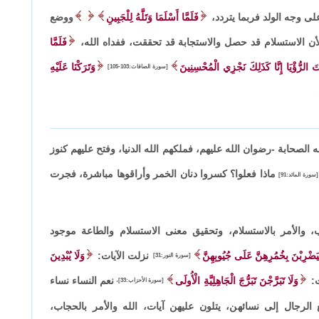
لى وجه الولد فربما يتردد،
فَلَمَّا أَسْلَمَا وَتَلَّهُ لِلْجَبِينِ
ووضع
لأن الاستسلام قد حصل والاستجابة قد تحققت، ففداه الله،
فَلَمَّا
َ الرُّؤْيَا إِنَّا كَذَلِكَ نَجْزِي الْمُحْسِنِينَ
وَتَرَكْنَا عَلَيْهِ
[سورة الصافات:103-105]
ه الصحابة -رضوان الله عليهم، فملكهم الله الدنيا، وفتح عليهم كنوز
ماذا فعلوا؟ كسروا دنان الخمر وأراقوها مباشرة، فجرت
[سورة المائد:91]
، والأمر بالاستسلام، وتحقيق معنى الاستسلام والطاعة موجود
ْيَضْرِبْنَ بِخُمُرِهِنَّ عَلَى جُيُوبِهِنَّ
نزلت الآيات:
وَلَا يُبْدِينَ
[سورة النور:31]
ت:
وَلَا تَبَرَّجْنَ تَبَرُّجَ الْجَاهِلِيَّةِ الْأُولَى
نعم النساء نساء
[سورة الأحزاب:33]،
 الرجال إلى نسائهن، يتلون عليهن آيات، الله والأمر بالحجاب،