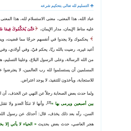
التسليم لله تعالى بتحكيم شرعه
عباد الله، هذا المعنى، معنى الاستسلام لله، هذا المعنى ا
عليه مناط الإيمان، مدار الإيمان،
حَتَّىَ يُحَكِّمُوكَ فِيمَا شَجَ
يحكموك ولا يجدوا في أنفسهم حرجًا مما قضيت، ويسلموا ت
أعبد غيره، رضيت بالله ربًا، يحكم فيّ، وفي أولادي، وفي 
من الله الرسالة، وعلى الرسول البلاغ، وعلينا التسليم،
المسلمين أن يستسلموا لله رب العالمين، لا يعترضوا
للاستجابة، ويأخذون للتنفيذ، لا يوجد اعتراض.
ولما حدث بعض الصحابة رجلاً عن النهي عن الخذف، أن 
[2]
بين أصبعين ويرمى بها
، وأنها لا تنكأ العدو ولا تق
السن، رآه بعد ذلك يخذف، قال: أحدثك عن رسول الله
هجر العاصي، حدث بعض بحديث
الحياء لا يأتي إلا بخ