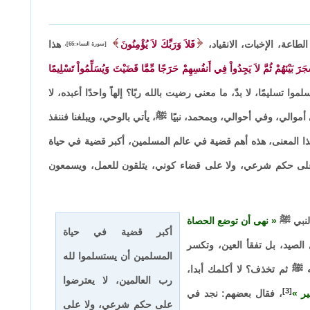
لطاعة، الإخبات، الانقياد،
فَلاَ وَرَبِّكَ لاَ يُؤْمِنُونَ
هذا
[سورة النساء:65]،
رَ بَيْنَهُمْ ثُمَّ لاَ يَجِدُواْ فِي أَنفُسِهِمْ حَرَجًا مِّمَّا قَضَيْتَ وَيُسَلِّمُواْ تَسْلِيمًا
سليمًا، لا بدّ، ما معنى رضيت بالله ربًا؟ إلهاً واحدًا أعبده، لا
أموالي، وفي أحوالي، وبمحمد، نبيًا ﷺ، يأتي بالوحي، ويبلغنا فننفذ
 هذا المعنى، هذه أهم قضية في عالم المسلمين، أكبر قضية في حياة
 على حكم شرعي، ولا على قضاء كوني، يتلقون للعمل، ويسمعون
النبي ﷺ
نهى أن توضع الحصاة
أكبر قضية في حياة
تل الصيد، بل تفقأ العين، وتكسر
المسلمين أن يستسلموا لله
 ﷺ ثم تخذف؟ لا أكلمك أبدا،
رب العالمين، لا يعترضوا
[3]
ير
، فقال بعضهم: نجد في
على حكم شرعي، ولا على