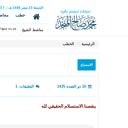
الجمعة
23
صفر
1448 هـ
::
7
أ
خطب
محاض
يتم بث جميع ال
مناشط الشيخ
الرئيسية
الخطب
الاستماع
10 ذو القعدة 1435
التعليقات: 1
ينقصنا الاستسلام الحقيقي لله