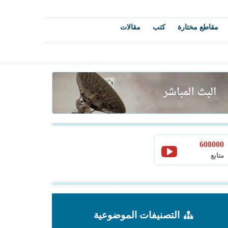
مقاطع مختارة
كتب
مقالات
608000
متابع
التصنيفات الموضوعية