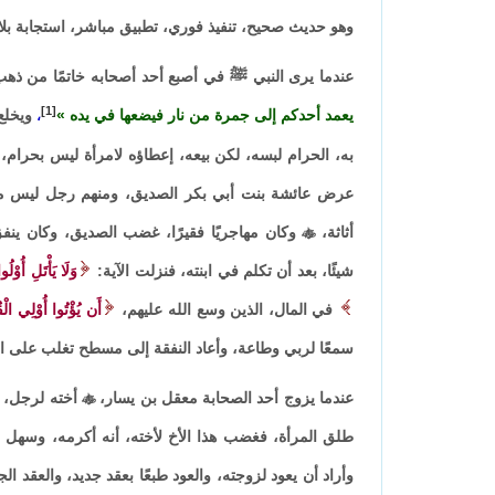
وهو حديث صحيح، تنفيذ فوري، تطبيق مباشر، استجابة بلا 
عندما يرى النبي ﷺ في أصبع أحد أصحابه خاتمًا من ذهب
[1]
يعمد أحدكم إلى جمرة من نار فيضعها في يده
ويخلع
،
به، الحرام لبسه، لكن بيعه، إعطاؤه لامرأة ليس بحرام، 
عرض عائشة بنت أبي بكر الصديق، ومنهم رجل ليس من
أثاثة،

وكان مهاجريًا فقيرًا، غضب الصديق، وكان ينف
شيئًا، بعد أن تكلم في ابنته، فنزلت الآية:
وَلَا يَأْتَلِ أُوْل
في المال، الذين وسع الله عليهم،
أَن يُؤْتُوا أُوْلِي الْ
سمعًا لربي وطاعة، وأعاد النفقة إلى مسطح تغلب على 
عندما يزوج أحد الصحابة معقل بن يسار،

أخته لرجل، و
طلق المرأة، فغضب هذا الأخ لأخته، أنه أكرمه، وسهل علي
وأراد أن يعود لزوجته، والعود طبعًا بعقد جديد، والعقد ا