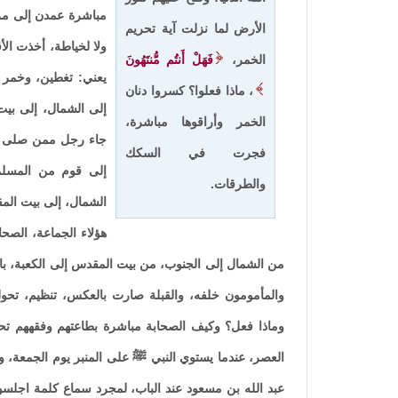
مباشرة عمدن إلى مرو
الأرض لما نزلت آية تحريم
ولا لخياطة، أخذت ال
الخمر،
فَهَلْ أَنتُم مُّنتَهُونَ
يعني: تغطين، وخمر أ
، ماذا فعلوا؟ كسروا دنان
إلى الشمال، إلى بيت
الخمر وأراقوها مباشرة،
جاء رجل ممن صلى مع 
فجرت في السكك
إلى قوم من المسلمي
والطرقات.
الشمال، إلى بيت المق
هؤلاء الجماعة، الصحا
من الشمال إلى الجنوب، من بيت المقدس إلى الكعبة، بالله
والمأمومون خلفه، والقبلة صارت بالعكس، تنظيم، تحول 
وماذا فعل؟ وكيف الصحابة مباشرة بطاعتهم وفقههم تحو
العصر، عندما يستوي النبي ﷺ على المنبر يوم الجمعة، 
عبد الله بن مسعود عند الباب، لمجرد سماع كلمة اجلسو