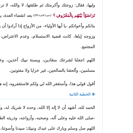
وليها، فقال: زوجتك وأكرمتك ثم طلقتها، لا والله، لا تر
تَرَاضَوْاْ بَيْنَهُم بِالْمَعْرُوفِ
بعد انقضاء العدة، ير
[سورة البقرة:232]،
بناتكم وأخواتكم -يا أيها الأولياء- من الأزواج إذا أرادوا
وزوجه إياها، كانت قضية الاستسلام، وعدم الاعتراض،
المجتمع.
اللهم اجعلنا لشرعك منقادين، وبسنة نبيك آخذين، وعل
مسلمين، وألحقنا بالصالحين، غير خزايا ولا مفتونين.
أقول قولي هذا، وأستغفر الله لي ولكم فاستغفروه، إنه هو
الخطبة الثانية
الحمد لله، أشهد أن لا إله إلا الله، وحده لا شريك له، و
-صلى الله عليه وعلى آله، وصحبه، وأزواجه، وذريته الطيب
اللهم صل وسلم وبارك على عبدك ونبيك؛ سيدنا وأسوتنا، و