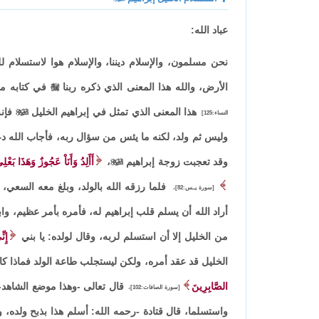
عباد الله:
نحن مسلمون، والإسلام ديننا، والإسلام هوا لاستسلام ل
الأرض، والله هذا المعنى الذي ذكره ربنا

في كتابه مر
هذا المعنى الذي تمثل في إبراهيم الخليل

فإنه
النساء:125]
وليس ثم ولد، لكنه ما يئس من سؤال ربه، فأجاب الله دعاء
وقد تعجبت زوجة إبراهيم

،
أَأَلِدُ وَأَنَاْ عَجُوزٌ وَهَذَا بَعْل
فلما رزقه الله بالولد، وبلغ معه السعي
[سورة يــس:82]،
أراد الله أن يسلم قلب إبراهيم له، فأمره بأمر عظيم، وابتل
من الخليل إلا أن استسلم لربه، وقال لولده: يا بني
إِن
الخليل قد عقد أمره، ولكن ليستجلب طاعة الولد فماذا كان
الصَّابِرِينَ
قال تعالى -وهذا موضع الشاهد-
[سورة الصافات:102]،
واستسلما، قال قتادة -رحمه الله: أسلم هذا بذبح ولده، 