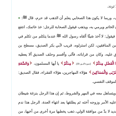
تردد.
، وربما لا يكون هذا الصحابي يعلم أن الذهب قد حرم، قال ﷺ:
 الخاتم ويرمي به، ويذهب فيقول الصحابة للرجل: خذ خاتمك، انتفع
فيقول: لا آخذ شيئًا ألقاه رسول الله ﷺ عندما يتكلم من تكلم في
 المنافقين، لكن استزلوه، قريب لأبي بكر الصديق، مسطح بن
ق عليه، وكان من قراباته، فآلى وأقسم وحلف الصديق ألا يعطيه
ُوا الْفَضْلِ مِنكُمْ
مِنكُمْ
يا أيها المسلمون،
وَالسَّعَةِ
[سورة النــور:22]،
قُرْبَى وَالْمَسَاكِينَ
هؤلاء المهاجرين، هؤلاء الفقراء، فقال الصديق:
الموقف النفسي.
يتساهل معه في المهر والشروط، ثم إن هذا الرجل بنزغة شيطان
ه الأمر وزوجه أخته ثم يطلقها بعد انتهاء العدة، الرجل هذا ندم
لجديد لا بدّ من موافقة الولي، ذهب يخطبها مرة أخرى من أخيها، من