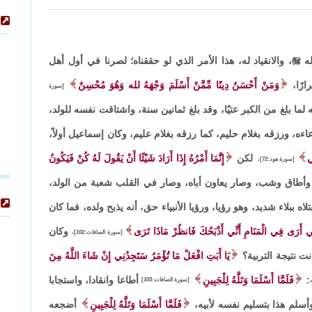
له

، والانقياد له، هذا الأمر الذي لو حققناه؛ لصرنا في أول أهل
ارًا،
وَمَنْ أَحْسَنُ دِينًا مِّمَّنْ أَسْلَمَ وَجْهَهُ لله وَهُوَ مُحْسِنٌ
[سورة
 لما بلغ من الكبر عتيًا، وقد بلغ ثمانين سنة، واشتاقت نفسه للولد،
ه، ورزقه بغلام حليم، كما رزقه بغلام عليم، وكان إسماعيل أولاً،
ِي
لكن
إِنَّمَا أَمْرُهُ إِذَا أَرَادَ شَيْئًا أَنْ يَقُولَ لَهُ كُنْ فَيَكُونُ
[سورة هود:72]،
، وأطاق وشب، وصار يعاون أباه، وصار في القلب شعبة من الولد،
اه ببلاء شديد، وهو رؤيا، ورؤيا الأنبياء حق، أنه يذبح ولده، فما كان
ِّي أَرَى فِي الْمَنَامِ أَنِّي أَذْبَحُكَ فَانظُرْ مَاذَا تَرَى
وكان
[سورة الصافات:102]،
ت نتيجة التربية؟
يَا أَبَتِ افْعَلْ مَا تُؤْمَرُ سَتَجِدُنِي إِنْ شَاءَ اللَّهُ مِنَ
:
فَلَمَّا أَسْلَمَا وَتَلَّهُ لِلْجَبِينِ
أطاعا وانقادا، واستجابا
[سورة الصافات:103]
وأسلم هذا بتسليم نفسه لأبيه،
فَلَمَّا أَسْلَمَا وَتَلَّهُ لِلْجَبِينِ
أضجعه