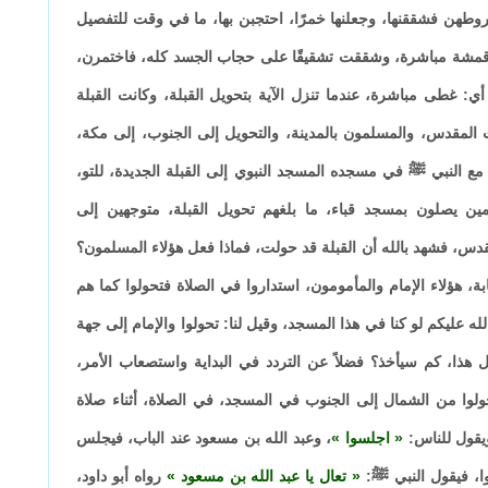
طهن فشققنها، وجعلنها خمرًا، احتجبن بها، ما في وقت للتفصيل
أقمشة مباشرة، وشققت تشقيقًا على حجاب الجسد كله، فاختمرن،
ي: غطى مباشرة، عندما تنزل الآية بتحويل القبلة، وكانت القبلة
 المقدس، والمسلمون بالمدينة، والتحويل إلى الجنوب، إلى مكة،
النبي ﷺ في مسجده المسجد النبوي إلى القبلة الجديدة، للتو،
ن يصلون بمسجد قباء، ما بلغهم تحويل القبلة، متوجهين إلى
دس، فشهد بالله أن القبلة قد حولت، فماذا فعل هؤلاء المسلمون؟
بة، هؤلاء الإمام والمأمومون، استداروا في الصلاة فتحولوا كما هم
 عليكم لو كنا في هذا المسجد، وقيل لنا: تحولوا والإمام إلى جهة
هذا، كم سيأخذ؟ فضلاً عن التردد في البداية واستصعاب الأمر،
لوا من الشمال إلى الجنوب في المسجد، في الصلاة، أثناء صلاة
ويقول للناس:
اجلسوا
، وعبد الله بن مسعود عند الباب، فيجلس
ا، فيقول النبي ﷺ:
تعال يا عبد الله بن مسعود
رواه أبو داود،