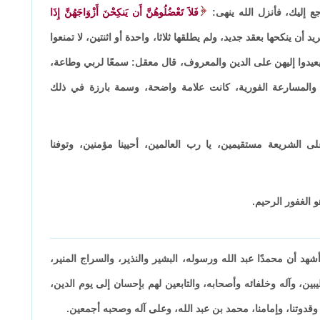
جع إليك، فأنزل الله ينهى:
فَلاَ تَعْضُلُوهُنَّ أَن يَنكِحْنَ أَزْوَاجَهُنَّ إِذَا
يد أن ينكحها بعقد جديد، ولم يطلقها ثلاثا، واحدة أو اثنتين، لا تمنعوا
 أن يعيدوا إليهن على الدين والمعروف، قال معقل: سمعًا لربي وطاعة،
 والمسارعة الفورية، كانت علامة واضحة، وسمة بارزة في ذلك
ى الشريعة مستقيمين، يا رب العالمين، أحيينا مؤمنين، وتوفنا
 الغفور الرحيم.
أشهد أن محمدًا عبد الله ورسوله، البشير والنذير، والسراج المنير،
ين، وآله وخلفائه وأصحابه، والتابعين لهم بإحسان إلى يوم الدين،
قدوتنا، وإمامنا، محمد بن عبد الله، وعلى آله وصحبه أجمعين.