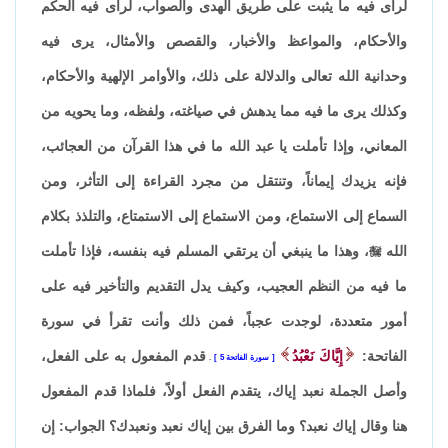
لرأى فيه ما يثبت على طريق الهدى والصواب، لرأى فيه الحكم
والأحكام، والمواعظ والأخبار، والقصص والأمثال، يرى فيه
وحدانية الله تعالى والدلالة على ذلك، والأوامر الإلهية والأحكام،
وكذلك يرى ما فيه مما يدهش في صياغته، ولفظه، وما يحويه من
المعاني، وإذا تأملت يا عبد الله ما في هذا القرآن من العجائب،
فإنه يزيدك إيماناً، وتنتقل من مجرد القراءة إلى التأثر، ومن
السماع إلى الاستماع، ومن الاستماع إلى الاستمتاع، والتلذذ بكلام
الله

، وهذا ما ينبغي أن يرتقي المسلم فيه بنفسه، فإذا تأملت
ما فيه من النظم العجيب، وكيف يدل التقديم والتأخير فيه على
أمور متعددة، لوجدت عجباً، فمن ذلك وأنت تقرأ في سورة
الفاتحة:
إِيَّاكَ نَعْبُدُ
قدم المفعول به على الفعل،
سورة الفاتحة 5
.
وأصل الجملة نعبد إياك، يتقدم الفعل أولاً، فلماذا قدم المفعول
هنا وقال إياك نعبد؟ وما الفرق بين إياك نعبد ونعبدك؟ الجواب: إن