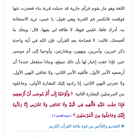
اللغة وهو مار بقوم فرأى جارية قد حملت قربة ماء فعجزت عنها
فوقعت فانكسر فم القربة وهي تقول: يا عمي، تريد الاستعانة
به، أدرك فاها، غلبني فوها، لا طاقة لي بفيها، قال: ويحك ما
أفصحك، قالت: لا فصاحة بعد القرآن، فإن الله في آية واحدة
ذكر خبرين، وأمرين، ونهيين، وبشارتين، وأوحينا إلى أم موسى
خبر، فإذا خفت إخبار لها بأن ذلك سيقع، وماذا ستفعل عنده؟ أن
أرضعيه الأمر الأول، فألقيه الأمر الثاني، ولا تخافي النهي الأول،
ولا تحزني النهي الثاني، إنا رادوه إليك البشارة الأولى، وجاعلوه
من المرسلين البشارة الثانية
وَأَوْحَيْنَا إِلَى أُمِّ مُوسَى أَنْ أَرْضِعِيهِ
فَإِذَا خِفْتِ عَلَيْهِ فَأَلْقِيهِ فِي الْيَمِّ وَلَا تَخَافِي وَلَا تَحْزَنِي إِنَّا رَادُّوهُ
إِلَيْكِ وَجَاعِلُوهُ مِنَ الْمُرْسَلِينَ
سورة القصص 7
.
التقديم والتأخير من قوة بلاغة القرآن الكريم