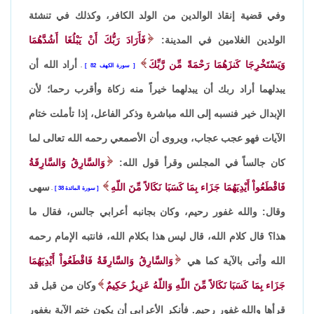
وفي قضية إنقاذ الوالدين من الولد الكافر، وكذلك في تنشئة
الولدين الغلامين في المدينة:
فَأَرَادَ رَبُّكَ أَنْ يَبْلُغَا أَشُدَّهُمَا
وَيَسْتَخْرِجَا كَنزَهُمَا رَحْمَةً مِّن رَّبِّكَ
أراد الله أن
سورة الكهف 82
.
يبدلهما أراد ربك أن يبدلهما خيراً منه زكاة وأقرب رحما؛ لأن
الإبدال خير فنسبه إلى الله مباشرة وذكر الفاعل، إذا تأملت ختام
الآيات فهو عجب عجاب، ويروى أن الأصمعي رحمه الله تعالى لما
كان جالساً في المجلس وقرأ قول الله:
وَالسَّارِقُ وَالسَّارِقَةُ
فَاقْطَعُواْ أَيْدِيَهُمَا جَزَاء بِمَا كَسَبَا نَكَالاً مِّنَ اللّهِ
سهى
سورة المائدة 38
.
وقال: والله غفور رحيم، وكان بجانبه أعرابي جالس، فقال ما
هذا؟ قال كلام الله، قال ليس هذا بكلام الله، فانتبه الإمام رحمه
الله وأتى بالآية كما هي
وَالسَّارِقُ وَالسَّارِقَةُ فَاقْطَعُواْ أَيْدِيَهُمَا
جَزَاء بِمَا كَسَبَا نَكَالاً مِّنَ اللّهِ وَاللّهُ عَزِيزٌ حَكِيمٌ
وكان من قبل قد
قرأها والله غفور رحيم. فأنكر الأعرابي أن يكون ختم الآية بغفور