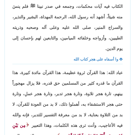
الكتاب فيه آيات محكمات، وجمعه في صدر نبينا ﷺ فلم ينسَ
منه شيئاً، أشهد أنه رسول الله، الرحمة المهداة، البشير والنذير،
والسراج المنير، صلى الله عليه وعلى آله وصحبه وذريته
الطيبين، وأزواجه وخلفائه الميامين، والتابعين لهم بإحسان إلى
يوم الدين.
وا أسفاه على هجر كتاب الله
عباد الله: هذا القرآن ثروة عظيمة، هذا القرآن مائدة كبيرة، هذا
القرآن ما قدره كثير من المسلمين حق قدره، فلا يزال مهجوراً
بينهم، تارة هجر تلاوة، وتارة هجر تدبر، وتارة هجر عملِ، وتارة
حتى هجر الاستشفاء به، أهملوا ذلك، لا بد من العودة للقرآن، لا
بد من التلاوة بعناية، لا بد من معرفة التفسير للتدبر، فإنه والله
فيه الأعاجيب، وأنت ترى هذه الكلمات، وهذا التعبير
مِن بَيْنِ