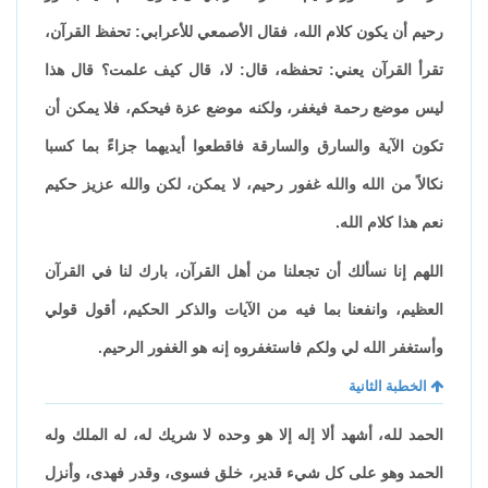
رحيم أن يكون كلام الله، فقال الأصمعي للأعرابي: تحفظ القرآن،
تقرأ القرآن يعني: تحفظه، قال: لا، قال كيف علمت؟ قال هذا
ليس موضع رحمة فيغفر، ولكنه موضع عزة فيحكم، فلا يمكن أن
تكون الآية والسارق والسارقة فاقطعوا أيديهما جزاءً بما كسبا
نكالاً من الله والله غفور رحيم، لا يمكن، لكن والله عزيز حكيم
نعم هذا كلام الله.
اللهم إنا نسألك أن تجعلنا من أهل القرآن، بارك لنا في القرآن
العظيم، وانفعنا بما فيه من الآيات والذكر الحكيم، أقول قولي
وأستغفر الله لي ولكم فاستغفروه إنه هو الغفور الرحيم.
الخطبة الثانية
الحمد لله، أشهد ألا إله إلا هو وحده لا شريك له، له الملك وله
الحمد وهو على كل شيء قدير، خلق فسوى، وقدر فهدى، وأنزل