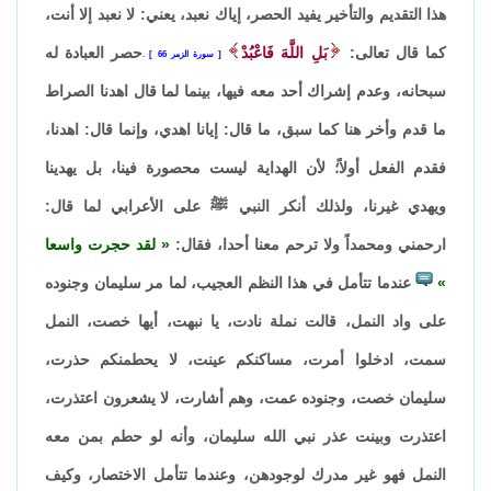
هذا التقديم والتأخير يفيد الحصر، إياك نعبد، يعني: لا نعبد إلا أنت،
كما قال تعالى:
بَلِ اللَّهَ فَاعْبُدْ
حصر العبادة له
سورة الزمر 66
.
سبحانه، وعدم إشراك أحد معه فيها، بينما لما قال اهدنا الصراط
ما قدم وأخر هنا كما سبق، ما قال: إيانا اهدي، وإنما قال: اهدنا،
فقدم الفعل أولاً؛ لأن الهداية ليست محصورة فينا، بل يهدينا
ويهدي غيرنا، ولذلك أنكر النبي ﷺ على الأعرابي لما قال:
ارحمني ومحمداً ولا ترحم معنا أحدا، فقال:
لقد حجرت واسعا
عندما تتأمل في هذا النظم العجيب، لما مر سليمان وجنوده
على واد النمل، قالت نملة نادت، يا نبهت، أيها خصت، النمل
سمت، ادخلوا أمرت، مساكنكم عينت، لا يحطمنكم حذرت،
سليمان خصت، وجنوده عمت، وهم أشارت، لا يشعرون اعتذرت،
اعتذرت وبينت عذر نبي الله سليمان، وأنه لو حطم بمن معه
النمل فهو غير مدرك لوجودهن، وعندما تتأمل الاختصار، وكيف