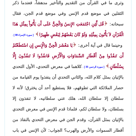
وترى ما في القرآن من التقديم والتأخير مدهشاً، فعندما ذكر
الثقلين في موضع قدم الإنس وفي موضع قدم الجن، فقال
سبحانه:
قُل لَّئِنِ اجْتَمَعَتِ الإِنسُ وَالْجِنُّ عَلَى أَن يَأْتُواْ بِمِثْلِ هَذَا
الْقُرْآنِ لاَ يَأْتُونَ بِمِثْلِهِ وَلَوْ كَانَ بَعْضُهُمْ لِبَعْضٍ ظَهِيرًا
سورة الإسراء 88
.
وحينما قال في آية أخرى:
يَا مَعْشَرَ الْجِنِّ وَالْإِنسِ إِنِ اسْتَطَعْتُمْ
أَن تَنفُذُوا مِنْ أَقْطَارِ السَّمَاوَاتِ وَالْأَرْضِ فَانفُذُوا لَا تَنفُذُونَ إِلَّا
بِسُلْطَانٍ
كلاهما في معرض التحدي، الأول التحدي
سورة الرحمن 33
.
بالإتيان بمثل كلام الله، والثاني التحدي أن ينفذوا يوم القيامة من
حصار الملائكة التي تطوقهم، فلا يستطيع أحد أن يخترق؛ لأنه لا
سلطان إلا سلطان الله، هلك عني سلطانيه، لا تنفذون إلا
بسلطان، ولا سلطان لكم، فلماذا قدم الإنس في معرض التحدي
بالإتيان بمثل القرآن، وقدم الجن في معرض التحدي بالنفاذ من
أقطار السموات والأرض والهرب؟ الجواب: لأن الإنس في باب