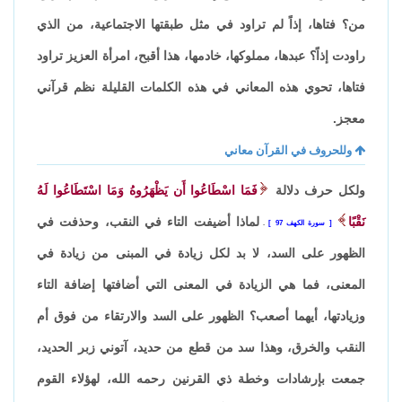
من؟ فتاها، إذاً لم تراود في مثل طبقتها الاجتماعية، من الذي
راودت إذاً؟ عبدها، مملوكها، خادمها، هذا أقبح، امرأة العزيز تراود
فتاها، تحوي هذه المعاني في هذه الكلمات القليلة نظم قرآني
معجز.
وللحروف في القرآن معاني
ولكل حرف دلالة
فَمَا اسْطَاعُوا أَن يَظْهَرُوهُ وَمَا اسْتَطَاعُوا لَهُ
نَقْبًا
لماذا أضيفت التاء في النقب، وحذفت في
سورة الكهف 97
.
الظهور على السد، لا بد لكل زيادة في المبنى من زيادة في
المعنى، فما هي الزيادة في المعنى التي أضافتها إضافة التاء
وزيادتها، أيهما أصعب؟ الظهور على السد والارتقاء من فوق أم
النقب والخرق، وهذا سد من قطع من حديد، آتوني زبر الحديد،
جمعت بإرشادات وخطة ذي القرنين رحمه الله، لهؤلاء القوم