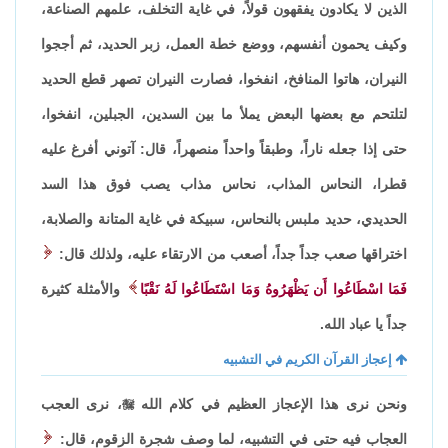
الذين لا يكادون يفقهون قولاً، في غاية التخلف، علمهم الصناعة،
وكيف يحمون أنفسهم، ووضع خطة العمل، زبر الحديد، ثم أججوا
النيران، هاتوا المنافخ، انفخوا، فصارت النيران تصهر قطع الحديد
لتلتحم مع بعضها البعض يملأ ما بين السدين، الجبلين، انفخوا،
حتى إذا جعله ناراً، وطبقاً واحداً منصهراً، قال: آتوني أفرغ عليه
قطرا، النحاس المذاب، نحاس مذاب يصب فوق هذا السد
الحديدي، حديد ملبس بالنحاس، سبيكة في غاية المتانة والصلابة،
اختراقها صعب جداً جداً، أصعب من الارتقاء عليه، ولذلك قال:
فَمَا اسْطَاعُوا أَن يَظْهَرُوهُ وَمَا اسْتَطَاعُوا لَهُ نَقْبًا
والأمثلة كثيرة
جداً يا عباد الله.
إعجاز القرآن الكريم في التشبيه
ونحن نرى هذا الإعجاز العظيم في كلام الله

، نرى العجب
العجاب فيه حتى في التشبيه، لما وصف شجرة الزقوم، قال: