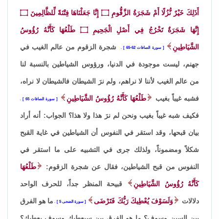
أَذَلِكَ خَيْرٌ نُّزُلًا أَمْ شَجَرَةُ الزَّقُّومِ
۝
إِنَّا جَعَلْنَاهَا فِتْنَةً لِّلظَّالِمِينَ
۝
إِنَّهَا شَجَرَةٌ تَخْرُجُ فِي أَصْلِ الْجَحِيمِ
۝
طَلْعُهَا كَأَنَّهُ رُؤُوسُ
الشَّيَاطِينِ
شجرة الزقوم من عالم الغيب في
سورة الصافات 62-65
.
جهنم، ليست موجودة في الدنيا، ورؤوس الشياطين بالنسبة لنا
من عالم الغيب لأننا لا نراهم، ولم نرَ الشيطان فالشيطان لا نراه،
فشبه غيباً بغيب
طَلْعُهَا كَأَنَّهُ رُؤُوسُ الشَّيَاطِينِ
سورة الصافات 65
.
فكيف شبه غيباً بغيب ونحن لم نرَ هذا ولا هذا؟ الجواب: أنه أراد
بيان قبحها، وقد استقر في النفوس أن الشياطين في غاية القبح
شكلاً ومضموناً، ولذلك جرى في التشبيه على ما استقر في
النفوس من قبح الشياطين، فقال عن شجرة الزقوم:
طَلْعُهَا
كَأَنَّهُ رُؤُوسُ الشَّيَاطِينِ
قبيحة المنظر جداً، للحرف الواحد
دلالات
وَلَسَوْفَ يُعْطِيكَ رَبُّكَ فَتَرْضَى
ما هو الفرق
سورة الضحى 5
.
بين السين وسوف؟ ما هو الفرق بين سيعطيك وسوف يعطيك؟