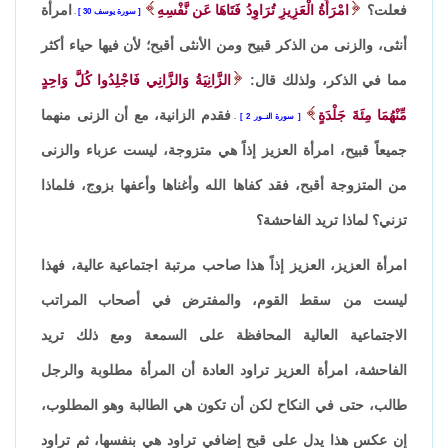
فعلت؟
امْرَأَةُ الْعَزِيزِ تُرَاوِدُ فَتَاهَا عَن نَّفْسِهِ
امرأة
سورة يوسف 30
.
أنثى، والزنى من الذكر قبيح ومن الأنثى أقبح؛ لأن فيها حياء أكثر
مما في الذكر، ولذلك قال:
الزَّانِيَةُ وَالزَّانِي فَاجْلِدُوا كُلَّ وَاحِدٍ
مِّنْهُمَا مِئَةَ جَلْدَةٍ
فقدم الزانية، مع أن الزنى منهما
سورة النــور 2
.
جميعاً قبيح، امرأة العزيز إذاً هي متزوجة، ليست عزباء والزنى
من المتزوجة أقبح، فقد كفاها الله وأغناها وأعفها بزوج، فلماذا
تزني؟ لماذا تريد الفاحشة؟
امرأة العزيز، العزيز إذاً هذا صاحب مرتبة اجتماعية عالية، فهذا
ليست من سقط القوم، والمفترض في أصحاب المراتب
الاجتماعية العالية المحافظة على السمعة ومع ذلك تريد
الفاحشة، امرأة العزيز تراود العادة أن المرأة مطلوبة والرجل
طالب، حتى في النكاح لكن أن تكون هي الطالبة وهو المطلوب،
إن عكس هذا يدل على قبح إضافي تراود هي بنفسها، ثم تراود