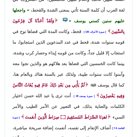
لغة العرب أن كلمة السنة تأتي بمعنى الشدة والقحط،
واجعلها
عليهم سنين كسني يوسف
وَلَقَدْ أَخَذْنَا آلَ فِرْعَونَ
بِالسِّنِينَ
قحط، وكانت المدة التي قضاها نوح في
سورة الأعراف 130
.
قومه سنوات شدة، قحط في عدد المدعوين الذين استجابوا، ما
استجاب إلا قليل جداً، وكانت من قومه إيذاء وحصار كرب وشدة،
بينما كانت الخمسين التي قضاها بعد هلاكهم هو والذين نجوا معه
وآمنوا كانت سنوات طيبة، ولذلك عبر بالسنة هناك وبالعام هنا،
كما قال يوسف

ثُمَّ يَأْتِي مِن بَعْدِ ذَلِكَ عَامٌ فِيهِ يُغَاثُ النَّاسُ
وَفِيهِ يَعْصِرُونَ
أنت ترى يا عبد الله حسن اختيار
سورة يوسف 49
.
الكلمات والعناية بذلك، في التعبير عن الأمر الطيب والأمر
السيء
اهدِنَا الصِّرَاطَ المُستَقِيمَ
۝
صِرَاطَ الَّذِينَ أَنعَمتَ
سورة
أضاف الإنعام إلى نفسه، أنعمت إضافة صريحة مباشرة،
الفاتحة 6-7
.