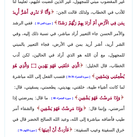
غير المغضوب مبني للمجهول، غير الذين غضبت عليهم، تعليماً لنا
للأدب في الخطاب، ولذلك قالت الجن:
وَأَنَّا لَا نَدْرِي أَشَرٌّ أُرِيدَ
بِمَن فِي الْأَرْضِ أَمْ أَرَادَ بِهِمْ رَبُّهُمْ رَشَدًا
ففي الرشد
سورة الجن 10
.
والأمر الحسن جاء التعبير أراد مباشر، في نسبة ذلك إليه، وفي
الشر أريد، أشر أريد بمن في الأرض، فجاء التعبير بالمبني
للمجهول، مع أن الله هو الذي أراد في الحالين، لكن أدب
الخطاب، قال الخليل:
الَّذِي خَلَقَنِي فَهُوَ يَهْدِينِ
۝
وَالَّذِي هُوَ
يُطْعِمُنِي وَيَسْقِينِ
فنسب الفعل إلى الله مباشرة
سورة الشعراء 78-79
.
لما كانت أشياء طيبة، خلقني، يهديني، يطعمني، يسقيني، قال:
وَإِذَا مَرِضْتُ فَهُوَ يَشْفِينِ
ما قال: يمرضني إذا
سورة الشعراء 80
.
أمرضني، وإنما قال:
وَإِذَا مَرِضْتُ فَهُوَ يَشْفِينِ
والشفاء أمر
طيب فأضافه مباشرة إلى الله، وعبد الله الصالح الخضر قال في
خرق السفينة وعيب السفينة:
فَأَرَدتُّ أَنْ أَعِيبَهَا
سورة الكهف 79
.