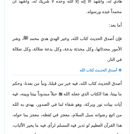
هادي له، وأشهد ألا إله إلا الله وحده لا شريك له، وأشهد أن
محمداً عبده ورسوله.
أما بعد:
فإن أصدق الحديث كتاب الله، وخير الهدي هدي محمد ﷺ، وشر
الأمور محدثاتها، وكل محدثة بدعة، وكل بدعة ضلالة، وكل ضلالة
في النار.
أصدق الحديث كتاب الله
أصدق الحديث كتاب الله، فيه خبر من قبلنا، ونبأ من بعدنا، وحكم
ما بيننا، هذا الكتاب الذي جعله الله

حبلاً ممدوداً بيننا وبينه، فيه
آيات بينات نور وبركة، وهو شفاء لما في الصدور، يهدي به الله
من اتبع رضوانه سبل السلام، معجز في لفظه، معجز بما حواه،
هذا القرآن العظيم لو تدبر فيه المسلم لرأى فيه ما يحير الألباب،