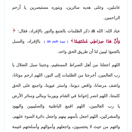
عاملين، وعلى هديه سائرين، وبنوره مستبصرين يا أرحم
الراحمين.
عباد الله: الله

ذكر الظلمات بالجمع والنور بالإفراد، فقال:
وَأَنَّ هَذَا صِرَاطِي مُسْتَقِيمًا
بالإفراد، والسبل
سورة الأنعام 153
.
بالجمع؛ ليبين لنا أن طريق الحق واحد.
اللهم اجعلنا من أهل الصراط المستقيم، وجنبنا سبل الضلال يا
رب العالمين، أخرجنا من الظلمات إلى النور، اللهم ارحم موتانا،
واشف مرضانا، واقض ديوننا، واستر عيوبنا، واجمع على الحق
كلمتنا، اللهم انصر إخواننا في الشام وبورما ومالي وسائر الأرض
يا رب العالمين، اللهم اقمع الباطنية والصليبيين واليهود
والمشركين، اللهم اجعل بأسهم بينهم واجعل دائرة السوء عليهم،
وائتهم من حيث لا يحتسبون، واجعلهم وأموالهم وأسلحتهم غنيمة