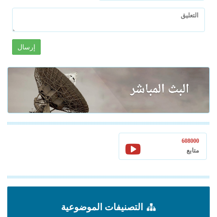
إرسال
608000
متابع
التصنيفات الموضوعية