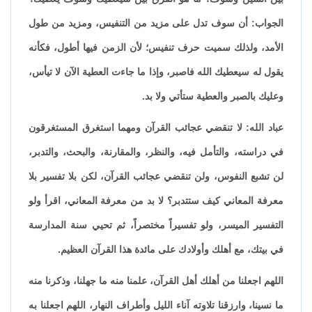
الجواب: أن سوف تدل على مزيد من التنفيس، ومزيد من طول
الأمد، ولذلك سميت حرف تنفيس؛ لأن الزمن فيها أطول، فكأنه
يقول له سيعطيك الله فاصبر، وإذا ما جاءت العطية الآن لا تيأس،
وعليك بالصبر والعطية ستأتي ولا بد.
عباد الله: لا تنقضي عجائب القرآن ومهما استغرق المستغرقون
في دراسته، والتأمل فيه، والنظر، والمقارنة، والبحث، والتدبر،
لن تشبع النفوس، ولن تنقضي عجائب القرآن، لكن بلا تفسير بلا
معرفة المعاني كيف ستتدبر؟ لا بد من معرفة المعاني، اقرأ ولو
التفسير الميسر، ولو تفسيراً مختصراً، ثم تحيي سنة المدارسة
في بيتك، مع أهلك وأولادك على مائدة هذا القرآن العظيم.
اللهم اجعلنا من أهلك أهل القرآن، علمنا منه ما جهلنا، وذكرنا منه
ما نسينا، وارزقنا تلاوته آناء الليل وأطراف النهار، اللهم اجعلنا به