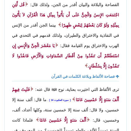
الفصاحة والبلاغة والبيان أقدر من الجن، ولذلك قال:
قُل لَّئِنِ
اجْتَمَعَتِ الإِنسُ وَالْجِنُّ عَلَى أَن يَأْتُواْ بِمِثْلِ هَذَا الْقُرْآنِ لاَ يَأْتُونَ
بِمِثْلِهِ وَلَوْ كَانَ بَعْضُهُمْ لِبَعْضٍ ظَهِيرًا
بينما الجن أقدر من الإنس
في النفاذية والاختراق والطيران، ولذلك قدمهم في التحدي في
الهرب والاختراق يوم القيامة فقال:
يَا مَعْشَرَ الْجِنِّ وَالْإِنسِ إِنِ
اسْتَطَعْتُمْ أَن تَنفُذُوا مِنْ أَقْطَارِ السَّمَاوَاتِ وَالْأَرْضِ فَانفُذُوا لَا
تَنفُذُونَ إِلَّا بِسُلْطَانٍ
فصاحة الألفاظ وبلاغة الكلمات في القرآن
ترى الألفاظ التي اختيرت بعناية، نوح

قال عنه:
فَلَبِثَ فِيهِمْ
أَلْفَ سَنَةٍ إِلَّا خَمْسِينَ عَامًا
ما قال: ألف سنة إلا
سورة العنكبوت 14
.
خمسين، ولا قال: ألف سنة إلا خمسين سنة، وكلها أعداد، ألف،
وخمسين، قال:
أَلْفَ سَنَةٍ إِلَّا خَمْسِينَ عَامًا
فلماذا كانت
السنة تمييزاً للألف والعام تمييزاً للخمسين؟ من المعروف في