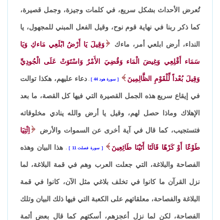
تُعرض الأحداث بشكل سريع، في كلمات وجيزة، وجمل قصيرة،
كما ذكر ربنا في نهاية قوم نوح، وقيل الفعل المبني للمجهول، يا
النداء، أرض ابلعي أمر، ماءك
وَقِيلَ يَا أَرْضُ ابْلَعِي مَاءكِ وَيَا
سَمَاء أَقْلِعِي وَغِيضَ الْمَاء وَقُضِيَ الأَمْرُ وَاسْتَوَتْ عَلَى الْجُودِيِّ
وَقِيلَ بُعْداً لِّلْقَوْمِ الظَّالِمِينَ
دعاء عليهم، هكذا توالت
سورة هود 44
.
في إيقاع سريع هذه الجمل القصيرة التي فيها كل القصة، ما بعد
الإهلاك وماذا حصل لهم، وقيل يا أرض والله ينادي مخلوقاته
فتستجيب، كما قال في آية أخرى عن السموات والأرض
اِئْتِيَا
طَوْعًا أَوْ كَرْهًا قَالَتَا أَتَيْنَا طَائِعِينَ
هذا البيان وهذه
سورة فصلت 11
.
الفصاحة والبلاغة، التي جعلت العرب وهم في قمة البلاغة، لما
نزل القرآن ما كانوا في تخلف بلاغي مثل الآن، كانوا في قمة
البلاغة والفصاحة، معلقاتهم على الكعبة التي فيها ذلك البيان وتلك
الفصاحة، لكن لما نزل أعجزهم، أسكتهم كما قال بعض أئمة