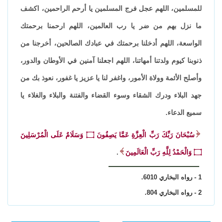
للمسلمين، اللهم عجل فرج المسلمين يا أرحم الراحمين، اكشف
ما نزل بهم من ضر يا رب العالمين، اللهم ارحمنا برحمتك
الواسعة، اللهم أدخلنا برحمتك في عبادك الصالحين، أخرجنا من
ذنوبنا كيوم ولدتنا أمهاتنا، اللهم اجعلنا آمنين في الأوطان والدور،
وأصلح الأئمة وولاة الأمور، واغفر لنا يا عزيز يا غفور، نعوذ بك من
جهد البلاء ودرك الشقاء وسوء القضاء والفتنة والبلاء والغلاء يا
سميع الدعاء.
سُبْحَانَ رَبِّكَ رَبِّ الْعِزَّةِ عَمَّا يَصِفُونَ
۝
وَسَلَامٌ عَلَى الْمُرْسَلِينَ
۝
وَالْحَمْدُ لِلَّهِ رَبِّ الْعَالَمِينَ
.
1 - رواه البخاري 6010.
2 - رواه البخاري 804.