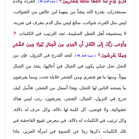
فَرْثٍ وَدَمٍ لَّبَنًا خَالِصًا سَآئِغًا لِلشَّارِبِينَ
الفرث والدم
سورة النحل 66
.
مستقذران، بقدرة الله ينشأ من بينهما لبن خالص من الشوائب،
ليس مثل الفرث شوائب، سائغ ليس مثل الدم مقرف في شربه،
لا يستسيغه أهل الفطر السليمة، تجد الترتيب في الكلمات
وَأَوْحَى رَبُّكَ إِلَى النَّحْلِ أَنِ اتَّخِذِي مِنَ الْجِبَالِ بُيُوتًا وَمِنَ الشَّجَرِ
وَمِمَّا يَعْرِشُونَ
لتجد التدرج في النزول، فإن من
سورة النحل 68
.
النحل نحل جبلي يكون في الجبال في أعاليها، يتخذ من الجبال
بيوتاً، ومنها ما هو شجري ومن الشجر خلاياه تحت، ومما يعرشون
ما يصنعه الناس لها للنحل، وهذا أسفل من الشجر، فتأمل كيف
تدرج في النزول، الجبال، الشجر، يعرشون، رتب ليس هناك
عشوائية، ولا فوضى، كل كلمة لها دلالة، وكل حرف له دلالة،
وكل ترتيب في الكلمات له دلالة، في معرض تقبيح الفاحشة في
تلك الكلمات ذكرها ربنا عن النسوة في امرأة العزيز، ماذا