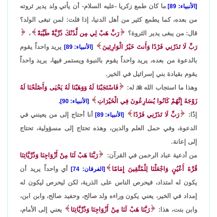
ما كان طمع زكريا -عليه السلام- أن يأتي ولد يدير ثروته
[الأنبياء: 89]
من بعده، كما يطمع كثير من أهل الدنيا، إذا قلت: لمن تبغى الولد؟
قال: من يبغى يدير الثروة؟
رَبِّ هَبْ لِي مِن لَّدُنْكَ ذُرِّيَّةً طَيِّبَةً
،
رَبِّ لَا تَذَرْنِي فَرْدًا وَأَنتَ خَيْرُ الْوَارِثِينَ
يريد واحداً يقوم
[الأنبياء: 89]
بالدعوة من بعده، يريد واحداً يقوم بالنبوة ويستمر فيها، يريد واحداً
يقوم بقيادة بني إسرائيل في الخير.
وهذا ما استجاب الله

له:
فَاسْتَجَبْنَا لَهُ وَوَهَبْنَا لَهُ يَحْيَى وَأَصْلَحْنَا لَهُ
زَوْجَهُ إِنَّهُمْ كَانُوا يُسَارِعُونَ فِي الْخَيْرَاتِ
[الأنبياء: 90].
إذًا:
رَبِّ لَا تَذَرْنِي فَرْدًا
أنا أحتاج إلى من يعينني في
[الأنبياء: 89]
الدعوة، وفي حمل العلم والدين، وهذه تحتاج إلى مسؤولية، تحتاج
إلى إعانة.
من أدعية عباد الرحمن في القرآن:
رَبَّنَا هَبْ لَنَا مِنْ أَزْوَاجِنَا وَذُرِّيَّاتِنَا
قُرَّةَ أَعْيُنٍ وَاجْعَلْنَا لِلْمُتَّقِينَ إِمَامًا
أي واحداً يريد أن
[الفرقان: 74]
يكون له امتداد، فيحرص الناس على الذرية، لكن ليحرص ليكون له
إمداد في الخير، يعني يكون وراءه ولد صالح، وحفيد صالح، وابن ابن،
وابن بنت، هذا:
رَبَّنَا هَبْ لَنَا مِنْ أَزْوَاجِنَا وَذُرِّيَّاتِنَا
يعني إلى الأمام،