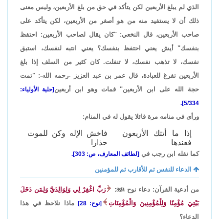
الذي لم يبلغ الأربعين لكن يتأكد في حق من بلغ الأربعين، وليس معنى
ذلك أن لا يستفيد منه من هو أصغر من الأربعين، لكن يتأكد على
صاحب الأربعين، قال النخعي: "كان يقال لصاحب الأربعين: احتفظ
بنفسك" أيش يعني احتفظ بنفسك؟ يعني انتبه لنفسك، استبق
نفسك، لا تذهب نفسك، لا تنفلت. كان كثير من السلف إذا بلغ
الأربعين تفرغ للعبادة، قال عمر بن عبد العزيز -رحمه الله-: "تمت
حجة الله على ابن الأربعين" فمات وهو ابن أربعين
[حلية الأولياء:
5/334].
ورأى في منامه مرة قائلا يقول له في المنام:
إذا ما أتتك الأربعون
فاخش الإله وكن للموت
فعندها
حذارا
كما نقله ابن رجب في
[لطائف المعارف، ص: 303].
الدعاء للنفس ثم للأقارب ثم للمؤمنين
من أدعية القرآن: دعاء نوح

:
رَبِّ اغْفِرْ لِي وَلِوَالِدَيَّ وَلِمَن دَخَلَ
بَيْتِيَ مُؤْمِنًا وَلِلْمُؤْمِنِينَ وَالْمُؤْمِنَاتِ
ماذا نلاحظ في هذا
[نوح: 28]
الدعاء؟