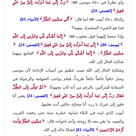
ولو نظرنا في دعاء موسى

:
رَبِّ إِنِّي لِمَا أَنزَلْتَ إِلَيَّ مِنْ خَيْرٍ
فَقِيرٌ
[القصص: 24].
وكذلك دعاء أيوب

لما قال:
أَنِّي مَسَّنِيَ الضُّرُّ
[الأنبياء: 83].
فما هو الشيء المشترك بينهما؟
وإذا جمعنا إليهما قول يعقوب

:
إِنَّمَا أَشْكُو بَثِّي وَحُزْنِي إِلَى اللّهِ
إِنِّي لِمَا أَنزَلْتَ إِلَيَّ مِنْ خَيْرٍ فَقِيرٌ
[يوسف: 86]،
[القصص: 24]،
مَسَّنِيَ الضُّرُّ
،
إِنَّمَا أَشْكُو بَثِّي وَحُزْنِي إِلَى اللّهِ
الجامع بينهما
شكاية الحال إلى الله.
وشكاية الحال إلى الله سبب عظيم من أسباب الإجابة؛ لأن موسى
وصل حافياً خائفاً جائعاً طريداً، فقام بواجب الشهامة والرجولة في
السقاية للمرأتين، بالرغم من أنه كان مجهودًا،
ثُمَّ تَوَلَّى إِلَى الظِّلِّ
فَقَالَ رَبِّ إِنِّي لِمَا أَنزَلْتَ إِلَيَّ مِنْ خَيْرٍ فَقِيرٌ
يعني أنا
[القصص: 24]
فقير إلى خيرك يا رب، أنا محتاج، حالتي أنت تعلمها.
أيوب الذي لبث في البلاء ثمانية عشرة سنة حتى رفضه القريب
والبعيد، ما بقي معه إلا زوجته وأحد إخوانه، قال:
مَسَّنِيَ الضُّرُّ وَأَنتَ
أَرْحَمُ الرَّاحِمِينَ
فشكا حاله إلى الله.
[الأنبياء: 83]