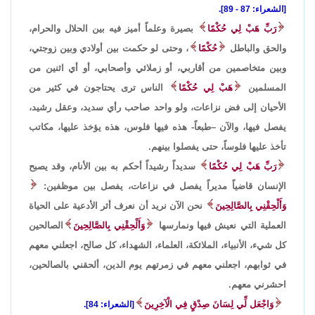
[الشعراء: 87 - 89].
رَبِّ هَبْ لِي حُكْمًا
بصيرة وعلماً أميز فيه بين الحلال والحرام،
والحق والباطل
حُكْمًا
، وحتى لو حكمت بين أولادي وبين زوجتي،
وبين متخاصمين من أقاربي، أو زملائي وأصحابي، أو أي اثنين من
المسلمين
هَبْ لِي حُكْمًا
الناس ترى يحتاجون في كثير من
الأحيان إلى فض نزاعات، ولو واحد صاحب رأي سديد، وعقل رشيد،
يفصل فيها، والآن –طبعاً- هذه فيها فلوس، هذه يؤخذ عليها، مكاتب
تأخذ عليها فلوساً، حتى يفصلوا بينهم.
رَبِّ هَبْ لِي حُكْمًا
سديداً رشيداً أحكم به بين الأنام، وقد يصبح
الإنسان قاضياً مديراً يفصل في نزاعات، يفصل بين موظفين:
وَأَلْحِقْنِي بِالصَّالِحِينَ
نحن الآن نريد أن نعرف أثر الأدعية على الحياة
العملية التي نعيش فيها ونمارسها
وَأَلْحِقْنِي بِالصَّالِحِينَ
الصالحين
كل شيء، الأنبياء، الملائكة، العلماء، الشهداء، كل صالح، اجعلني معهم
في ثوابهم، اجعلني معهم في زمرتهم يوم الدين، ألحقني بالصالحين،
احشرني معهم.
وَاجْعَل لِّي لِسَانَ صِدْقٍ فِي الْآخِرِينَ
[الشعراء: 84].