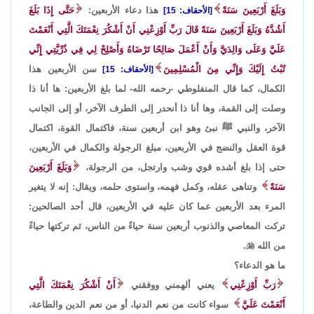
وَبَلَغَ أَرْبَعِينَ سَنَةً
هذا دعاء الأربعين:
حَتَّى إِذَا بَلَغَ
[الأحقاف: 15]
أَشُدَّهُ وَبَلَغَ أَرْبَعِينَ سَنَةً قَالَ رَبِّ أَوْزِعْنِي أَنْ أَشْكُرَ نِعْمَتَكَ الَّتِي أَنْعَمْتَ
عَلَيَّ وَعَلَى وَالِدَيَّ وَأَنْ أَعْمَلَ صَالِحًا تَرْضَاهُ وَأَصْلِحْ لِي فِي ذُرِّيَّتِي إِنِّي
تُبْتُ إِلَيْكَ وَإِنِّي مِنَ الْمُسْلِمِينَ
سن الأربعين هذا
[الأحقاف: 15]
الكمال، كما قال المنفلوطي -رحمه الله- لما بلغ الأربعين: ها أنا ذا
وصلت إلى القمة، وها أنا ذا أنحدر إلى الطرف الآخر، أو إلى الجانب
الآخر، والنبي ﷺ نبئ وهو ابن أربعين سنة، فاكتمال القوة، اكتمال
قوة العقل والنضج في الأربعين، مبلغ الرجولة والكمال في الأربعين،
حتى إذا بلغ أشده قوي وشب وارتجل، من الرجولة،
وَبَلَغَ أَرْبَعِينَ
سَنَةً
وتناهى عقله، وكمل فهمه، واستوى حلمه، ويقال: إنه لا يتغير
المرء بعد الأربعين عما كان عليه في الأربعين، قال أحد الصالحين:
تركت المعاصي والذنوب أربعين سنة حياءً من الناس، ثم تركتها حياءً
من الله

.
ما هو الدعاء؟
رَبِّ أَوْزِعْنِي
يعني ألهمني ووفقني
أَنْ أَشْكُرَ نِعْمَتَكَ الَّتِي
أَنْعَمْتَ عَلَيَّ
سواء كانت من نعم الدنيا، أو من نعم الدين والطاعة،