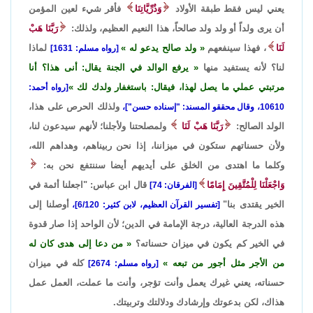
يعني ليس فقط طبقة الأولاد
وَذُرِّيَّاتِنَا
فأقر شيء لعين المؤمن
أن يرى ولداً أو ولد ولد صالحاً، هذا النعيم العظيم، ولذلك:
رَبَّنَا هَبْ
لَنَا
، فهذا سينفعهم
ولد صالح يدعو له
لماذا
[رواه مسلم: 1631]
لنا؟ لأنه يستفيد منها
يرفع الوالد في الجنة يقال: أنى هذا؟ أنا
مرتبتي عملي ما يصل لهذا، فيقال: باستغفار ولدك لك
[رواه أحمد:
ولذلك الحرص على هذا،
10610، وقال محققو المسند: "إسناده حسن"]،
الولد الصالح:
رَبَّنَا هَبْ لَنَا
ولمصلحتنا ولأجلنا؛ لأنهم سيدعون لنا،
ولأن حسناتهم ستكون في ميزاننا، إذا نحن ربيناهم، وهداهم الله،
وكلما ما اهتدى من الخلق على أيديهم أيضا سننتفع نحن به:
وَاجْعَلْنَا لِلْمُتَّقِينَ إِمَامًا
قال ابن عباس: "اجعلنا أئمة في
[الفرقان: 74]
الخير يقتدى بنا"
أوصلنا إلى
[تفسير القرآن العظيم، لابن كثير: 6/120]،
هذه الدرجة العالية، درجة الإمامة في الدين؛ لأن الواحد إذا صار قدوة
في الخير كم يكون في ميزان حسناته؟
من دعا إلى هدى كان له
من الأجر مثل أجور من تبعه
كله في ميزان
[رواه مسلم: 2674]
حسناته، يعني غيرك يعمل وأنت تؤجر، وأنت ما عملت، العمل عمل
هذاك، لكن بدعوتك وإرشادك ودلالتك وتربيتك.