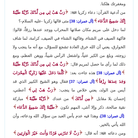
ومغفرتك هلكنا.
من أدعية القرآن: دعاء زكريا

:
رَبِّ هَبْ لِي مِن لَّدُنْكَ ذُرِّيَّةً طَيِّبَةً
إِنَّكَ سَمِيعُ الدُّعَاء
متى قالها زكريا -عليه السلام-؟
[آل عمران: 38]
لما دخل على مريم مكان صلاتها المحراب ووجد عندها رزقاً، قالوا:
فاكهة الصيف في الشتاء، وفاكهة الشتاء في الصيف، كرامة، لما شاف
الخوارق، يعني أن الله خرق العادة تشجع للسؤال، مع أنه ما ينجب ولا
زوجته، وبلغ من الكبر عتياً، واشتعل الرأس شيباً، ووهن العظم، ومع
ذلك لما رأى ما حصل لمريم قال:
رَبِّ هَبْ لِي مِن لَّدُنْكَ ذُرِّيَّةً طَيِّبَةً
هذه جاءت بعد:
كُلَّمَا دَخَلَ عَلَيْهَا زَكَرِيَّا الْمِحْرَابَ
[آل عمران: 38]
وَجَدَ عِندَهَا رِزْقاً
فقال وهو الشيخ الكبير الذي قد
[آل عمران: 37]
أيس من الولد، يعني خلاص ما ينجب:
رَبِّ هَبْ لِي
أعطني،
إحسان بلا مقابل
مِن لَّدُنْكَ
من عندك
ذُرِّيَّةً طَيِّبَةً
مباركة
نقية صالحة، ذكر وإلا أنثى، المهم تكون
طَيِّبَةً إِنَّكَ سَمِيعُ الدُّعَاء
وهذا فيه عدم يأس العبد من سؤال الله ودعائه، وأن
[آل عمران: 38]،
الله يأتي بالخير.
ومن دعائه

: أنه قال:
رَبِّ لَا تَذَرْنِي فَرْدًا وَأَنتَ خَيْرُ الْوَارِثِينَ