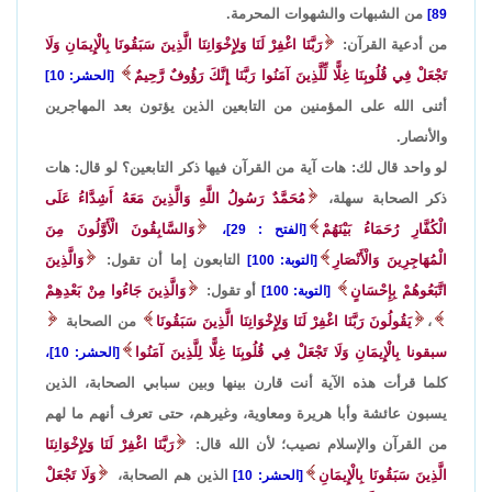
من الشبهات والشهوات المحرمة.
89]
من أدعية القرآن:
رَبَّنَا اغْفِرْ لَنَا وَلِإِخْوَانِنَا الَّذِينَ سَبَقُونَا بِالْإِيمَانِ وَلَا
تَجْعَلْ فِي قُلُوبِنَا غِلًّا لِّلَّذِينَ آمَنُوا رَبَّنَا إِنَّكَ رَؤُوفٌ رَّحِيمٌ
[الحشر: 10]
أثنى الله على المؤمنين من التابعين الذين يؤتون بعد المهاجرين
والأنصار.
لو واحد قال لك: هات آية من القرآن فيها ذكر التابعين؟ لو قال: هات
ذكر الصحابة سهلة،
مُحَمَّدٌ رَسُولُ اللَّهِ وَالَّذِينَ مَعَهُ أَشِدَّاءُ عَلَى
الْكُفَّارِ رُحَمَاءُ بَيْنَهُمْ
وَالسَّابِقُونَ الْأَوَّلُونَ مِنَ
[الفتح : 29]،
الْمُهَاجِرِينَ وَالْأَنْصَارِ
التابعون إما أن تقول:
وَالَّذِينَ
[التوبة: 100]
اتَّبَعُوهُمْ بِإِحْسَانٍ
أو تقول:
وَالَّذِينَ جَاءُوا مِنْ بَعْدِهِمْ
[التوبة: 100]
،
يَقُولُونَ رَبَّنَا اغْفِرْ لَنَا وَلِإِخْوَانِنَا الَّذِينَ سَبَقُونَا
من الصحابة
سبقونا بِالْإِيمَانِ وَلَا تَجْعَلْ فِي قُلُوبِنَا غِلًّا لِلَّذِينَ آمَنُوا
[الحشر: 10]،
كلما قرأت هذه الآية أنت قارن بينها وبين سبابي الصحابة، الذين
يسبون عائشة وأبا هريرة ومعاوية، وغيرهم، حتى تعرف أنهم ما لهم
من القرآن والإسلام نصيب؛ لأن الله قال:
رَبَّنَا اغْفِرْ لَنَا وَلِإِخْوَانِنَا
الَّذِينَ سَبَقُونَا بِالْإِيمَانِ
الذين هم الصحابة،
وَلَا تَجْعَلْ
[الحشر: 10]