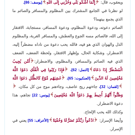
ويعقوب، قال:
إِنَّمَا أَشْكُو بَثِّي وَحُزْنِي إِلَى اللّهِ
[يوسف: 86].
لو نظرنا في الجامع المشترك بين المظلوم والمسافر والصائم ما
الذي يجمع بينهما؟
الصائم دعوته، ودعوة المظلوم، ودعوة المسافر، مستجابة، الافتقار
إلى الله، فالصائم مسه الجوع والعطش، والمسافر الغربة، والمظلوم
الذل والهوان الذي هو فيه، فالله يحب دعوة من ناداه مضطراً إليه،
الاضطرار، وشكاية الحال، وإظهار الافتقار، ولحظة الضعف، الضعف
الذي فيه الصائم والمسافر، والمظلوم، والاضطرار:
أَمَّن يُجِيبُ
الْمُضْطَرَّ إِذَا دَعَاهُ
فَإِذَا رَكِبُوا فِي الْفُلْكِ دَعَوُا اللَّهَ
[النمل: 62]،
مُخْلِصِينَ لَهُ الدِّينَ
غَشِيَهُم مَّوْجٌ كَالظُّلَلِ دَعَوُا اللَّهَ
[العنكبوت: 65]،
جاءتهم ريح عاصف، وجاءهم موج من كل مكان،
[لقمان: 32]،
وَظَنُّواْ أَنَّهُمْ أُحِيطَ بِهِمْ دَعَوُاْ اللّهَ مُخْلِصِينَ
نجاهم، هذا
[يونس: 22]
دعوة الاضطرار.
وكذلك الله يحب الإلحاح.
وأيضا الإسرار:
ادْعُواْ رَبَّكُمْ تَضَرُّعًا وَخُفْيَةً
يعني في
[الأعراف: 55]
الإسرار.