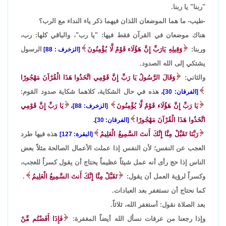
"ربنا" يا ربنا.
-طيب- ما هما الموضعان اللذان فيهما ذكر ياء النداء مع الرب؟
هناك موضعان في القرآن فقط فيها: "يا رب"، والباقي كلها: رب،
وربنا:
وَقِيلِهِ يَارَبِّ إِنَّ هَؤُلَاء قَوْمٌ لَّا يُؤْمِنُونَ
الرسول
[الزخرف : 88]
يشتكي إلى الله الصدود.
والثاني:
وَقَالَ الرَّسُولُ يَا رَبِّ إِنَّ قَوْمِي اتَّخَذُوا هَذَا الْقُرْآنَ مَهْجُورًا
هذه في حال الشكاية، كلاهما شكاية صدود القوم:
[الفرقان: 30]،
يَا رَبِّ إِنَّ هَؤُلَاء قَوْمٌ لَّا يُؤْمِنُونَ
يَا رَبِّ إِنَّ قَوْمِي
[الزخرف: 88]،
اتَّخَذُوا هَذَا الْقُرْآنَ مَهْجُورًا
[الفرقان: 30].
رَبَّنَا تَقَبَّلْ مِنَّا إِنَّكَ أَنتَ السَّمِيعُ الْعَلِيمُ
هذه فيها طرد
[البقرة: 127]
العجب عن النفس؛ لأن النفس إذا عملت الأعمال الصالحة مثلاً بعض
الناس إذا حج رأى أنه عمل شيئاً عظيماً يحتاج أن يقول كسراً للعجب،
وكسراً لرؤية العمل أن يقول:
تَقَبَّلْ مِنَّا إِنَّكَ أَنتَ السَّمِيعُ الْعَلِيمُ
.
كما نحتاج أن نستغفر بعد العبادات.
بعد الصلاة نقول: أستغفر الله، ثلاثاً.
وإذا رجعنا من عرفات نسأل الله أيضاً المغفرة:
فَإِذَا أَفَضْتُم مِّنْ