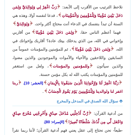
نلاحظ الترتيب من الأقرب إلى الأبعد:
رَبِّ اغْفِرْ لِي وَلِوَالِدَيَّ وَلِمَن
دَخَلَ بَيْتِيَ مُؤْمِنًا وَلِلْمُؤْمِنِينَ وَالْمُؤْمِنَاتِ
، فدعا لنفسه أولا، وهذه هي
السنة أن تبدأ بنفسك في الدعاء أنت محتاج أكثر واحد،
وَلِوَالِدَيَّ
فهما أعظم الناس حقا،
وَلِمَن دَخَلَ بَيْتِيَ مُؤْمِنًا
من أقاربي
وإخواني في الله، من الذي يدخلك بيتك عادة؟ أقاربك وإخوانك في
الله،
وَلِمَن دَخَلَ بَيْتِيَ مُؤْمِنًا
، ثم للمؤمنين والمؤمنات عموماً من
السابقين واللاحقين والأحياء والأموات والموجودين والذين مضوا،
والذين سيأتون
وللمؤمنين والمؤمنات
، ولعل من استغفر
للمؤمنين والمؤمنات يكتب الله له بكل مؤمن حسنة.
رَبَّنَا اغْفِرْ لَنَا وَلِإِخْوَانِنَا الَّذِينَ سَبَقُونَا بِالْإِيمَانِ
ربنا
[الحشر: 10].
اغفر لنا ولوالدينا وَلِلْمُؤْمِنِينَ يَوْمَ يَقُومُ الْحِسَابُ
.
سؤال الله الصدق في المدخل والمخرج
من أدعية القرآن:
رَّبِّ أَدْخِلْنِي مُدْخَلَ صِدْقٍ وَأَخْرِجْنِي مُخْرَجَ صِدْقٍ
وَاجْعَل لِّي مِن لَّدُنكَ سُلْطَانًا نَّصِيرًا
[الإسراء: 80].
-طبعاً- نحن نحتاج إلى عقل يعني فهم أدعية القرآن؛ لأننا ربما نقرأ