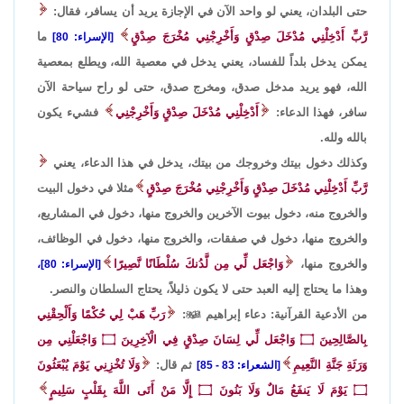
حتى البلدان، يعني لو واحد الآن في الإجازة يريد أن يسافر، فقال:
رَّبِّ أَدْخِلْنِي مُدْخَلَ صِدْقٍ وَأَخْرِجْنِي مُخْرَجَ صِدْقٍ
ما
[الإسراء: 80]
يمكن يدخل بلداً للفساد، يعني يدخل في معصية الله، ويطلع بمعصية
الله، فهو يريد مدخل صدق، ومخرج صدق، حتى لو راح سياحة الآن
سافر، فهذا الدعاء:
أَدْخِلْنِي مُدْخَلَ صِدْقٍ وَأَخْرِجْنِي
فشيء يكون
بالله ولله.
وكذلك دخول بيتك وخروجك من بيتك، يدخل في هذا الدعاء، يعني
رَّبِّ أَدْخِلْنِي مُدْخَلَ صِدْقٍ وَأَخْرِجْنِي مُخْرَجَ صِدْقٍ
مثلا في دخول البيت
والخروج منه، دخول بيوت الآخرين والخروج منها، دخول في المشاريع،
والخروج منها، دخول في صفقات، والخروج منها، دخول في الوظائف،
والخروج منها،
وَاجْعَل لِّي مِن لَّدُنكَ سُلْطَانًا نَّصِيرًا
[الإسراء: 80]،
وهذا ما يحتاج إليه العبد حتى لا يكون ذليلاً، يحتاج السلطان والنصر.
من الأدعية القرآنية: دعاء إبراهيم

:
رَبِّ هَبْ لِي حُكْمًا وَأَلْحِقْنِي
بِالصَّالِحِينَ
۝
وَاجْعَل لِّي لِسَانَ صِدْقٍ فِي الْآخِرِينَ
۝
وَاجْعَلْنِي مِن
وَرَثَةِ جَنَّةِ النَّعِيمِ
ثم قال:
وَلَا تُخْزِنِي يَوْمَ يُبْعَثُونَ
[الشعراء: 83 - 85]
۝
يَوْمَ لَا يَنفَعُ مَالٌ وَلَا بَنُونَ
۝
إِلَّا مَنْ أَتَى اللَّهَ بِقَلْبٍ سَلِيمٍ