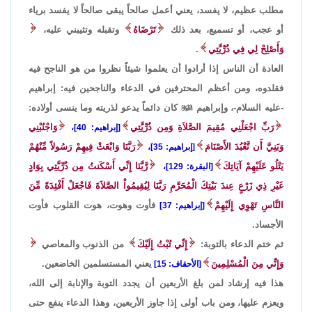
مطلب عظيم، لا يفسد، يعني أعمل صالحاً يبقى صالحاً لا يفسد برياء
أو عجب، أو تسميع، بعد ذلك
تَرْضَاهُ
وتقبله وتثيبني عليه،
وَأَصْلِحْ لِي فِي ذُرِّيَّتِي
.
العادة أن الناس إذا أرادوا أن يعلموا شيئاً نظروا من هو الناجح فيه
فقلدوه، ومن أعظم المحترفين في الدعاء والناجحين فيه: إبراهيم
-عليه السلام-، وإبراهيم

كان دائماً يدعو لذريته وما ينسى أولاده:
رَبِّ اجْعَلْنِي مُقِيمَ الصَّلاَةِ وَمِن ذُرِّيَّتِي
وَاجْنُبْنِي
[إبراهيم: 40]،
وَبَنِيَّ أَن نَّعْبُدَ الأَصْنَامَ
رَبَّنَا وَابْعَثْ فِيهِمْ رَسُولاً مِّنْهُمْ
[إبراهيم: 35]،
يَتْلُو عَلَيْهِمْ آيَاتِكَ
رَّبَّنَا إِنِّي أَسْكَنتُ مِن ذُرِّيَّتِي بِوَادٍ
[البقرة: 129]،
غَيْرِ ذِي زَرْعٍ عِندَ بَيْتِكَ الْمُحَرَّمِ رَبَّنَا لِيُقِيمُواْ الصَّلاَةَ فَاجْعَلْ أَفْئِدَةً مِّنَ
النَّاسِ تَهْوِي إِلَيْهِمْ
فأوت وهوت، هوت القلوب فأوت
[إبراهيم: 37]
الأجساد.
ثم ختم الدعاء بالتوبة:
إِنِّي تُبْتُ إِلَيْكَ
من الذنوب والمعاصي
وَإِنِّي مِنَ الْمُسْلِمِينَ
يعني المستسلمين الخاضعين.
[الأحقاف: 15]
هذا فيه إرشاد لمن بلغ الأربعين أن يجدد التوبة والإنابة إلى الله،
ويعزم عليها، ومن باب أولى إذا جاوز الأربعين، وهذا الدعاء ينفع حتى