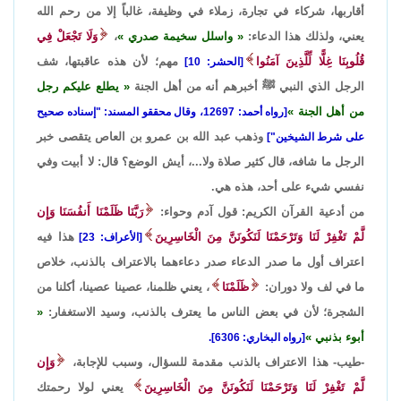
أقاربها، شركاء في تجارة، زملاء في وظيفة، غالباً إلا من رحم الله
يعني، ولذلك هذا الدعاء:
واسلل سخيمة صدري
،
وَلَا تَجْعَلْ فِي
قُلُوبِنَا غِلًّا لِّلَّذِينَ آمَنُوا
مهم؛ لأن هذه عاقبتها، شف
[الحشر: 10]
الرجل الذي النبي ﷺ أخبرهم أنه من أهل الجنة
يطلع عليكم رجل
من أهل الجنة
[رواه أحمد: 12697، وقال محققو المسند: "إسناده صحيح
وذهب عبد الله بن عمرو بن العاص يتقصى خبر
على شرط الشيخين"]
الرجل ما شافه، قال كثير صلاة ولا...، أيش الوضع؟ قال: لا أبيت وفي
نفسي شيء على أحد، هذه هي.
من أدعية القرآن الكريم: قول آدم وحواء:
رَبَّنَا ظَلَمْنَا أَنفُسَنَا وَإِن
لَّمْ تَغْفِرْ لَنَا وَتَرْحَمْنَا لَنَكُونَنَّ مِنَ الْخَاسِرِينَ
هذا فيه
[الأعراف: 23]
اعتراف أول ما صدر الدعاء صدر دعاءهما بالاعتراف بالذنب، خلاص
ما في لف ولا دوران:
ظَلَمْنَا
، يعني ظلمنا، عصينا عصينا، أكلنا من
الشجرة؛ لأن في بعض الناس ما يعترف بالذنب، وسيد الاستغفار:
أبوء بذنبي
[رواه البخاري: 6306].
-طيب- هذا الاعتراف بالذنب مقدمة للسؤال، وسبب للإجابة،
وَإِن
لَّمْ تَغْفِرْ لَنَا وَتَرْحَمْنَا لَنَكُونَنَّ مِنَ الْخَاسِرِينَ
يعني لولا رحمتك