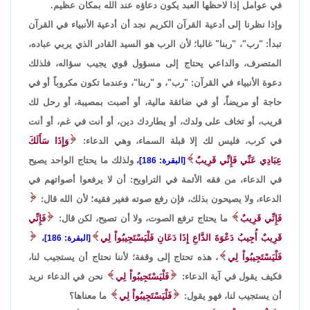
في عوامل إذا لاحظها العبد يكون دعاؤه عند الله بمكان عظيم.
وإذا نظرنا إلى أدعية القرآن الكريم نجد أن أدعية الأنبياء في القرآن
تبدأ: "رب"، "ربنا" غالبا؛ لأن الرب هو السيد القادر الذي يربي عباده،
المتصرف، والداعي يحتاج إلى مسؤول قوي يجيب سؤاله، فلذلك
دعوة الأنبياء في القرآن: "رب"، و "ربنا"، وعندما تكون مكروباً أو في
حاجة أو مريضاً، أو في ضائقة مالية، أو أصبت بمصيبة، أو رحل لك
قريب، أو تخاف على ولدك، أو يطاردك دين، أو أنت في غم، أو أنت
في كرب، فليس لك إلا قبلة السماء، وهي الدعاء:
وَإِذَا سَأَلَكَ
عِبَادِي عَنِّي فَإِنِّي قَرِيبٌ
ولذلك ما يحتاج الواحد يصيح
[البقرة: 186]،
في الدعاء، من فقه الأئمة في التراويح: أن لا يرفعوا أصواتهم في
الدعاء، ولا يصيحون بذلك، فإن رفع صوته فغير فقيه؛ لأن الله قال:
فَإِنِّي قَرِيبٌ
ما يحتاج ترفع الصوت، ولا أن تصيح، لكن قال:
فَإِنِّي
قَرِيبٌ أُجِيبُ دَعْوَةَ الدَّاعِ إِذَا دَعَانِ فَلْيَسْتَجِيبُواْ لِي
[البقرة: 186]،
فَلْيَسْتَجِيبُواْ لِي
، هذه تحتاج إلى وقفة؛ لأننا نحتاج أن يستجيب لنا،
فكيف يقول في آية الدعاء:
فَلْيَسْتَجِيبُواْ لِي
نحن في الدعاء نريد
أن يستجيب لنا، فهو يقول:
فَلْيَسْتَجِيبُواْ لِي
ما معناها؟