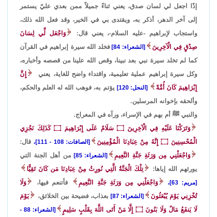
إذًا اجعل لي لسان صدق، يعني ثناءً جميلاً ممن بعدي عليّ يستمر
إلى آخر الدهر، أذكر به، ويقتدى بي في الخير، وقد فعل الله ذلك،
واستجاب لإبراهيم -عليه السلام-، يعني قال:
وَاجْعَل لِّي لِسَانَ
صِدْقٍ فِي الْآخِرِينَ
فخلد الله سيرة إبراهيم في القرآن
[الشعراء: 84]
كما لم تخلد سيرة نبي بعد نبينا، وقص الله علينا من قصصه وأخباره،
وكل سيرة إبراهيم عملية تعليمية، واقتداء واضح للغاية، يعني
إِنَّ
إِبْرَاهِيمَ كَانَ أُمَّةً
يؤتم به، فوهب الله له العلم والحكم،
[النحل: 120]
وألحقه بإخوانه المرسلين.
والنبي ﷺ أم بهم في الإسراء، ورآه في المعراج.
وَتَرَكْنَا عَلَيْهِ فِي الْآخِرِينَ
۝
سَلَامٌ عَلَى إِبْرَاهِيمَ
۝
كَذَلِكَ نَجْزِي
الْمُحْسِنِينَ
۝
إِنَّهُ مِنْ عِبَادِنَا الْمُؤْمِنِينَ
قال:
[الصافات: 108 - 111]،
وَاجْعَلْنِي مِن وَرَثَةِ جَنَّةِ النَّعِيمِ
من أهل الجنة التي
[الشعراء: 85]
يورثهم الله إياها:
تِلْكَ الْجَنَّةُ الَّتِي نُورِثُ مِنْ عِبَادِنَا مَن كَانَ تَقِيًّا
وَاجْعَلْنِي مِن وَرَثَةِ جَنَّةِ النَّعِيمِ
فأتنعم فيها،
وَلَا
[مريم: 63]،
تُخْزِنِي يَوْمَ يُبْعَثُونَ
بعذاب، فضيحة بين الخلائق،
يَوْمَ
[الشعراء: 87]
لَا يَنفَعُ مَالٌ وَلَا بَنُونَ
۝
إِلَّا مَنْ أَتَى اللَّهَ بِقَلْبٍ سَلِيمٍ
[الشعراء: 88 -