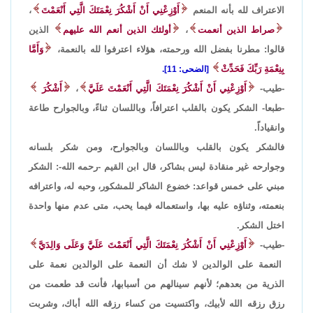
الاعتراف لله بأنه المنعم
أَوْزِعْنِي أَنْ أَشْكُرَ نِعْمَتَكَ الَّتِي أَنْعَمْتَ
،
صراط الذين أنعمت
،
أولئك الذين أنعم الله عليهم
الذين
قالوا: مطرنا بفضل الله ورحمته، هؤلاء اعترفوا لله بالنعمة،
وَأَمَّا
بِنِعْمَةِ رَبِّكَ فَحَدِّثْ
[الضحى: 11].
-طيب-
أَوْزِعْنِي أَنْ أَشْكُرَ نِعْمَتَكَ الَّتِي أَنْعَمْتَ عَلَيَّ
،
أَشْكُرَ
-طبعا- الشكر يكون بالقلب اعترافاً، وباللسان ثناءً، وبالجوارح طاعة
وانقياداً.
فالشكر يكون بالقلب وباللسان وبالجوارح، ومن شكر بلسانه
وجوارحه غير منقادة ليس بشاكر، قال ابن القيم -رحمه الله-: الشكر
مبني على خمس قواعد: خضوع الشاكر للمشكور، وحبه له، واعترافه
بنعمته، وثناؤه عليه بها، واستعماله فيما يحب، متى عدم منها واحدة
اختل الشكر.
-طيب-
أَوْزِعْنِي أَنْ أَشْكُرَ نِعْمَتَكَ الَّتِي أَنْعَمْتَ عَلَيَّ وَعَلَى وَالِدَيَّ
النعمة على الوالدين لا شك أن النعمة على الوالدين نعمة على
الذرية من بعدهم؛ لأنهم سينالهم من أسبابها، فأنت قد طعمت من
رزق رزقه الله لأبيك، واكتسيت من كساء رزقه الله أباك، وشربت