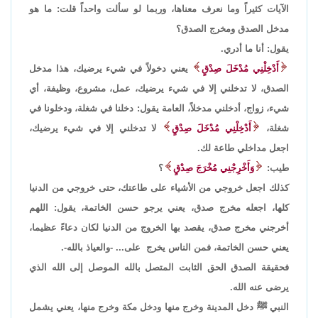
الآيات كثيراً وما نعرف معناها، وربما لو سألت واحداً قلت: ما هو
مدخل الصدق ومخرج الصدق؟
يقول: أنا ما أدري.
أَدْخِلْنِي مُدْخَلَ صِدْقٍ
يعني دخولاً في شيء يرضيك، هذا مدخل
الصدق، لا تدخلني إلا في شيء يرضيك، عمل، مشروع، وظيفة، أي
شيء، زواج، أدخلني مدخلاً، العامة يقول: دخلنا في شغلة، ودخلونا في
شغلة،
أَدْخِلْنِي مُدْخَلَ صِدْقٍ
لا تدخلني إلا في شيء يرضيك،
اجعل مداخلي طاعة لك.
طيب:
وَأَخْرِجْنِي مُخْرَجَ صِدْقٍ
؟
كذلك اجعل خروجي من الأشياء على طاعتك، حتى خروجي من الدنيا
كلها، اجعله مخرج صدق، يعني يرجو حسن الخاتمة، يقول: اللهم
أخرجني مخرج صدق، يقصد بها الخروج من الدنيا لكان دعاءً عظيما،
يعني حسن الخاتمة، فمن الناس يخرج على... -والعياذ بالله-.
فحقيقة الصدق الحق الثابت المتصل بالله الموصل إلى الله الذي
يرضى عنه الله.
النبي ﷺ دخل المدينة وخرج منها ودخل مكة وخرج منها، يعني يشمل