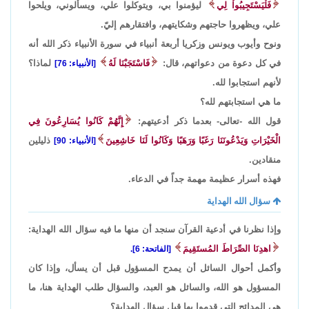
فَلْيَسْتَجِيبُواْ لِي
ليؤمنوا بي، ويتوكلوا علي، ويسألوني، ويلحوا
علي، ويظهروا حاجتهم وشكايتهم، وافتقارهم إليّ.
ونوح وأيوب ويونس وزكريا أربعة أنبياء في سورة الأنبياء ذكر الله أنه
في كل دعوة من دعواتهم، قال:
فَاسْتَجَبْنَا لَهُ
لماذا؟
[الأنبياء: 76]
لأنهم استجابوا لله.
ما هي استجابتهم لله؟
قول الله -تعالى- بعدما ذكر أدعيتهم:
إِنَّهُمْ كَانُوا يُسَارِعُونَ فِي
الْخَيْرَاتِ وَيَدْعُونَنَا رَغَبًا وَرَهَبًا وَكَانُوا لَنَا خَاشِعِينَ
ذليلين
[الأنبياء: 90]
منقادين.
فهذه أسرار عظيمة مهمة جداً في الدعاء.
سؤال الله الهداية
وإذا نظرنا في أدعية القرآن سنجد أن منها ما فيه سؤال الله الهداية:
اهدِنَا الصِّرَاطَ المُستَقِيمَ
[الفاتحة: 6].
وأكمل أحوال السائل أن يمدح المسؤول قبل أن يسأل، وإذا كان
المسؤول هو الله، والسائل هو العبد، والسؤال طلب الهداية هنا، ما
هي المدائح التي قدموا بها قبل سؤال الهداية؟