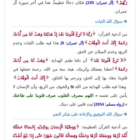
رَبُّهُمْ
فكان دعاءً عظيماً، هذا في آخر سورة آل
[آل عمران: 195]،
عمران.
سؤال الله الثبات
من أدعية القرآن:
رَبَّنَا لاَ تُزِغْ قُلُوبَنَا بَعْدَ إِذْ هَدَيْتَنَا وَهَبْ لَنَا مِن لَّدُنكَ
رَحْمَةً إِنَّكَ أَنتَ الْوَهَّابُ
هذا فيه طلب الثبات وعدم
[آل عمران: 8]
الزيغ، وعدم الميلان عن الحق.
لاَ تُزِغْ قُلُوبَنَا بَعْدَ
أن ذقنا طعم الهداية
وَهَبْ لَنَا مِن لَّدُنكَ
رَحْمَةً
أعطنا بفضلك وكرمك، هبة، منة من الله، رحمة تجعلها في
قلوبنا ننقاد بها إلى الحق، ونرحم بها الخلق،
إِنَّكَ أَنتَ الْوَهَّابُ
وهذا فيه طلب الهداية من الله

والخوف من الزيغ، وأن الإنسان لا
يأمن على نفسه
اللهم مصرف القلوب صرف قلوبنا على طاعتك
ثبت قلبي على دينك.
[رواه مسلم: 2654]
سؤال الله التوفيق والإعانة على شكر النعم
من أدعية القرآن العظيمة:
وَوَصَّيْنَا الْإِنسَانَ بِوَالِدَيْهِ إِحْسَانًا حَمَلَتْهُ
أُمُّهُ كُرْهًا وَوَضَعَتْهُ كُرْهًا وَحَمْلُهُ وَفِصَالُهُ ثَلَاثُونَ شَهْرًا حَتَّى إِذَا بَلَغَ أَشُدَّهُ