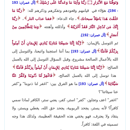
وَتَوَفَّنَا مَعَ الأبْرَارِ
۝
رَبَّنَا وَآتِنَا مَا وَعَدتَّنَا عَلَى رُسُلِكَ
[آل عمران: 193
هؤلاء في قيامهم وقعودهم وتفكرهم وذكرهم لله:
رَبَّنَا مَا
- 194]،
خَلَقْتَ هَذا بَاطِلاً سبحانك
، جاء الدعاء:
فقنا عذاب النار
،
رَبَّنَا
إِنَّكَ مَن تُدْخِلِ النَّارَ فَقَدْ أَخْزَيْتَهُ
وأذللته وأهنته
وَمَا لِلظَّالِمِينَ مِنْ
أَنصَارٍ
[آل عمران: 192].
ثم التوسل بالإيمان:
رَّبَّنَا إِنَّنَا سَمِعْنَا مُنَادِيًا يُنَادِي لِلإِيمَانِ أَنْ آمِنُواْ
بِرَبِّكُمْ فَآمَنَّا
بما أننا استجبنا واتبعنا، والتوسل إلى
[آل عمران: 193]
الله بالأعمال الصالحة مشروع، وقبل السؤال التوسل إلى الله بالعمل
الصالح:
رَّبَّنَا إِنَّنَا سَمِعْنَا مُنَادِيًا يُنَادِي لِلإِيمَانِ أَنْ آمِنُواْ بِرَبِّكُمْ فَآمَنَّا
هذا توسل إلى الله بالعمل الصالح،
فَاغْفِرْ لَنَا ذُنُوبَنَا وَكَفِّرْ عَنَّا
سَيِّئَاتِنَا
ما هو الفرق بين: "اغفر لنا ذنوبنا" و"كفر
[آل عمران: 193]
عنا سيئاتنا"؟
"اغفر" اعف وتجاوز، "كفر" استر، كفر، يعني ستر، الكافر لماذا سمي
كافراً؟ لأنه يستر، يجحد الربوبية، يجحد حق الله، يغطي ويستر، ولا
ينقاد ولا يعترف، فهو يخفي هذه الحقيقة العظيمة، ولذلك هذا وجه
تسميته في اللغة: كافراً.