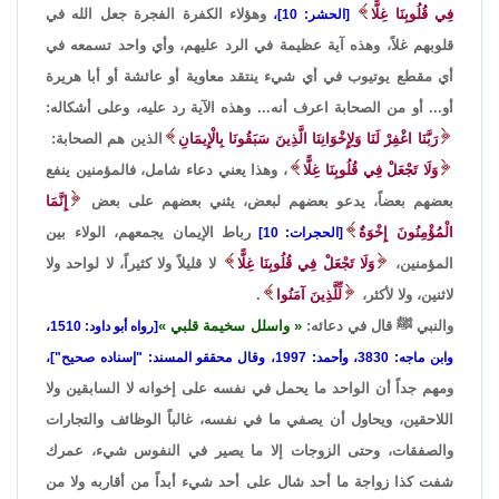
فِي قُلُوبِنَا غِلًّا
وهؤلاء الكفرة الفجرة جعل الله في
[الحشر: 10]،
قلوبهم غلاً، وهذه آية عظيمة في الرد عليهم، وأي واحد تسمعه في
أي مقطع يوتيوب في أي شيء ينتقد معاوية أو عائشة أو أبا هريرة
أو... أو من الصحابة اعرف أنه... وهذه الآية رد عليه، وعلى أشكاله:
رَبَّنَا اغْفِرْ لَنَا وَلِإِخْوَانِنَا الَّذِينَ سَبَقُونَا بِالْإِيمَانِ
الذين هم الصحابة:
وَلَا تَجْعَلْ فِي قُلُوبِنَا غِلًّا
، وهذا يعني دعاء شامل، فالمؤمنين ينفع
بعضهم بعضاً، يدعو بعضهم لبعض، يثني بعضهم على بعض
إِنَّمَا
الْمُؤْمِنُونَ إِخْوَةٌ
رباط الإيمان يجمعهم، الولاء بين
[الحجرات: 10]
المؤمنين،
وَلَا تَجْعَلْ فِي قُلُوبِنَا غِلًّا
لا قليلاً ولا كثيراً، لا لواحد ولا
لاثنين، ولا لأكثر،
لِّلَّذِينَ آمَنُوا
.
والنبي ﷺ قال في دعائه:
واسلل سخيمة قلبي
[رواه أبو داود: 1510،
وابن ماجه: 3830، وأحمد: 1997، وقال محققو المسند: "إسناده صحيح"]،
ومهم جداً أن الواحد ما يحمل في نفسه على إخوانه لا السابقين ولا
اللاحقين، ويحاول أن يصفي ما في نفسه، غالباً الوظائف والتجارات
والصفقات، وحتى الزوجات إلا ما يصير في النفوس شيء، عمرك
شفت كذا زواجة ما أحد شال على أحد شيء أبداً من أقاربه ولا من