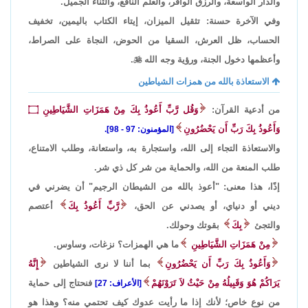
والدار الواسعة، والرزق الوافر، والعلم النافع، والثناء الجميل.
وفي الآخرة حسنة: تثقيل الميزان، إيتاء الكتاب باليمين، تخفيف
الحساب، ظل العرش، السقيا من الحوض، النجاة على الصراط،
وأعظمها دخول الجنة، ورؤية وجه الله

.
الاستعاذة بالله من همزات الشياطين
من أدعية القرآن:
وَقُل رَّبِّ أَعُوذُ بِكَ مِنْ هَمَزَاتِ الشَّيَاطِينِ
۝
وَأَعُوذُ بِكَ رَبِّ أَن يَحْضُرُونِ
[المؤمنون: 97 - 98].
والاستعاذة التجاء إلى الله، واستجارة به، واستعانة، وطلب الامتناع،
طلب المنعة من الله، والحماية من شر كل ذي شر.
إذًا، هذا معنى: "أعوذ بالله من الشيطان الرجيم" أن يضرني في
ديني أو دنياي، أو يصدني عن الحق،
رَّبِّ أَعُوذُ بِكَ
أعتصم
والتجئ
بِكَ
بقوتك وحولك.
مِنْ هَمَزَاتِ الشَّيَاطِينِ
ما هي الهمزات؟ نزغات، وساوس.
وَأَعُوذُ بِكَ رَبِّ أَن يَحْضُرُونِ
بما أننا لا نرى الشياطين
إِنَّهُ
يَرَاكُمْ هُوَ وَقَبِيلُهُ مِنْ حَيْثُ لاَ تَرَوْنَهُمْ
فنحتاج إلى حماية
[الأعراف: 27]
من نوع خاص؛ لأنك إذا ما رأيت عدوك كيف تحتمي منه؟ وهذا هو