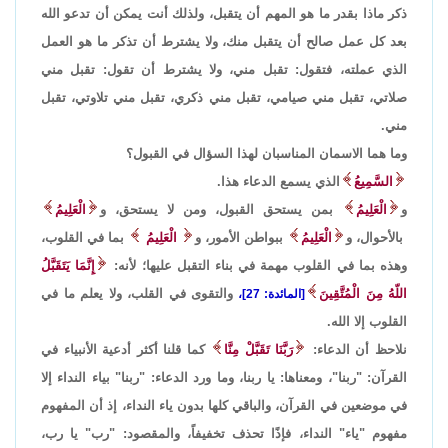
ذكر ماذا بقدر ما هو المهم أن يتقبل، ولذلك أنت يمكن أن تدعو الله
بعد كل عمل صالح أن يتقبل منك، ولا يشترط أن تذكر ما هو العمل
الذي عملته، فتقول: تقبل مني، ولا يشترط أن تقول: تقبل مني
صلاتي، تقبل مني صيامي، تقبل مني ذكري، تقبل مني تلاوتي، تقبل
مني.
وما هما الاسمان المناسبان لهذا السؤال في القبول؟
السَّمِيعُ
الذي يسمع الدعاء هذا.
و
الْعَلِيمُ
بمن يستحق القبول، ومن لا يستحق، و
الْعَلِيمُ
بالأحوال، و
الْعَلِيمُ
ببواطن الأمور، و
الْعَلِيمُ
بما في القلوب،
وهذه بما في القلوب مهمة في بناء التقبل عليها؛ لأنه:
إِنَّمَا يَتَقَبَّلُ
اللّهُ مِنَ الْمُتَّقِينَ
والتقوى في القلب، ولا يعلم ما في
[المائدة: 27]،
القلوب إلا الله.
نلاحظ أن الدعاء:
رَبَّنَا تَقَبَّلْ مِنَّا
كما قلنا أكثر أدعية الأنبياء في
القرآن: "ربنا"، ومعناها: يا ربنا، وما ورد الدعاء: "ربنا" بياء النداء إلا
في موضعين في القرآن، والباقي كلها بدون ياء النداء، إذ أن المفهوم
مفهوم "ياء" النداء، فإذًا تحذف تخفيفاً، والمقصود: "رب" يا رب،