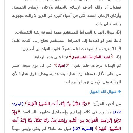
فتقول: أنا والله أعرف الإسلام بالجملة، وأركان الإسلام الخمسة،
وأركان الإيمان الستة، لكن في أشياء كثيرة في الدين لا زالت مجهولة
بالنسبة لي ولك.
إذًا، سؤال الهداية الصراط المستقيم مهمة لمعرفة بقية التفصيلات.
ثانيا: نحن لو اهتدينا إلى الصراط المستقيم نحتاج إلى الثبات عليه؛
لأننا لا نعرف ماذا سيحدث لنا مستقبلاً، قلوب العباد بين أصبعين.
إذًا،
اهدِنَا الصِّرَاطَ المُستَقِيمَ
ثبتنا على هذه الهداية.
ثم الهداية درجات، فلما نقول:
اهدِنَا
في كل يوم سبعة عشر
مرة على الأقل، فمعناها زدنا هداية بعد هداية، وهداية فوق هداية؛ لأن
الهداية مثل الإيمان تزيد لها درجات.
سؤال الله القبول
من أدعية القرآن:
رَبَّنَا تَقَبَّلْ مِنَّا إِنَّكَ أَنتَ السَّمِيعُ الْعَلِيمُ
[البقرة:
هذا ورد في كلام إبراهيم وإسماعيل -عليهما السلام-:
وَإِذْ
127]
يَرْفَعُ إِبْرَاهِيمُ الْقَوَاعِدَ مِنَ الْبَيْتِ وَإِسْمَاعِيلُ رَبَّنَا تَقَبَّلْ مِنَّا إِنَّكَ أَنتَ
السَّمِيعُ الْعَلِيمُ
تقبل منا ماذا؟ لم يذكر، وليس مهماً
[البقرة: 127]