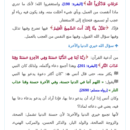
عَرَفَاتٍ فَاذْكُرُواْ اللّهَ
واستغفروا الله؛ لأنك ما تدري
[البقرة: 198]،
ماذا أنقصت من العمل، وبأي شيء أخللت منه، وقد يكون فيه رياء أو
عجب أو تسميع، فتحتاج إلى الاستغفار.
فإذًا،
تَقَبَّلْ مِنَّا إِنَّكَ أَنتَ السَّمِيعُ الْعَلِيمُ
فيها تضرع وفيها تذلل،
وفيها سؤال الله القبول، وفيها منع النفس من العجب بالعمل.
سؤال الله خيري الدنيا والآخرة
من أدعية القرآن:
رَبَّنَا آتِنَا فِي الدُّنْيَا حَسَنَةً وَفِي الآخِرَةِ حَسَنَةً وَقِنَا
عَذَابَ النَّارِ
وهذا أجمع دعاء وأكمله، ولذلك كان النبي
[البقرة: 201]،
ﷺ يكثر منه، حتى قال أنس

: "كان أكثر دعوة يدعو بها النبي
ﷺيقول:
اللهم آتنا في الدنيا حسنة، وفي الآخرة حسنة وقنا عذاب
النار
[رواه مسلم: 2690].
وكان أنس إذا أراد أن يدعو دعا بها، فإذا أراد أن يدعو بدعاء دعا بها
فيه، يعني في دعائه لماذا؟
لأنها تجمع خيري الدنيا والآخرة؛ لأن حسنة الدنيا تشمل: الصحة،
والزوجة الصالحة، والولد البار، والذكر الحسن، والمركب الهنيء،