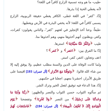
-طيب- ما هو وجه تسمية الزارع كافراً في اللغة؟
لأنه يغطي الحبة إذا بذرها.
إذًا، "كفر" في اللغة غطى، الكافر يغطي حقيقة الربوبية، الزارع
يسمى كافراً في اللغة؛ لأنه يخفي البذرة في الأرض ويغطيها.
-طبعاً- وعنا أخذ الإنجليز في لغتهم "كفر"، والناس يقولون: كفرات،
وكفر، ويظنون أنهم أخذوها منهم، وهم أخذوها منا.
طيب
وَكَفِّرْ عَنَّا سَيِّئَاتِنَا
استرها.
إذًا ما الفرق بين:
اغفر
و
كفر
؟
اعف وتجاوز، اغفر، كفر، استر.
ولما كانت الوفاة على الدين والسنة مطلب عظيم، ولا يوفق إليه إلا
من شاء الله قالوا:
وَتَوَفَّنَا مَعَ الأبْرَارِ
اقبضنا على
[آل عمران: 193]
طريق الأبرار، احشرنا معهم، اجعلنا في حكمهم.
إذًا، هذا الدعاء فيه توفيق لفعل الخير وترك الشر.
ثم سألوه الثواب، حسن الثواب والنصر والظهور:
رَبَّنَا وَآتِنَا مَا
وَعَدتَّنَا عَلَى رُسُلِكَ
من النصر
وَلاَ تُخْزِنَا
وتفضحنا
يَوْمَ
الْقِيَامَةِ إِنَّكَ لاَ تُخْلِفُ الْمِيعَادَ
فَاسْتَجَابَ لَهُمْ
[آل عمران: 194]،