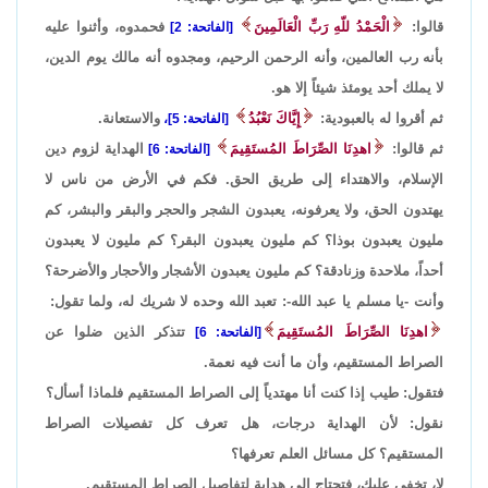
قالوا:
الْحَمْدُ للّهِ رَبِّ الْعَالَمِينَ
فحمدوه، وأثنوا عليه
[الفاتحة: 2]
بأنه رب العالمين، وأنه الرحمن الرحيم، ومجدوه أنه مالك يوم الدين،
لا يملك أحد يومئذ شيئاً إلا هو.
ثم أقروا له بالعبودية:
إِيَّاكَ نَعْبُدُ
والاستعانة.
[الفاتحة: 5]،
ثم قالوا:
اهدِنَا الصِّرَاطَ المُستَقِيمَ
الهداية لزوم دين
[الفاتحة: 6]
الإسلام، والاهتداء إلى طريق الحق. فكم في الأرض من ناس لا
يهتدون الحق، ولا يعرفونه، يعبدون الشجر والحجر والبقر والبشر، كم
مليون يعبدون بوذا؟ كم مليون يعبدون البقر؟ كم مليون لا يعبدون
أحداً، ملاحدة وزنادقة؟ كم مليون يعبدون الأشجار والأحجار والأضرحة؟
وأنت -يا مسلم يا عبد الله-: تعبد الله وحده لا شريك له، ولما تقول:
اهدِنَا الصِّرَاطَ المُستَقِيمَ
تتذكر الذين ضلوا عن
[الفاتحة: 6]
الصراط المستقيم، وأن ما أنت فيه نعمة.
فتقول: طيب إذا كنت أنا مهتدياً إلى الصراط المستقيم فلماذا أسأل؟
نقول: لأن الهداية درجات، هل تعرف كل تفصيلات الصراط
المستقيم؟ كل مسائل العلم تعرفها؟
لا، تخفى عليك، فتحتاج إلى هداية لتفاصيل الصراط المستقيم.