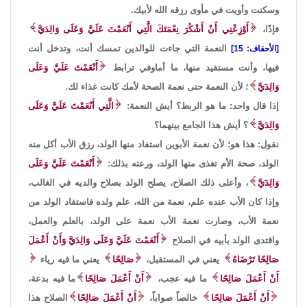
وسكنت وأويت في مأوى رزقه الله لأبيك.
فإذًا،
أَوْزِعْنِي أَنْ أَشْكُرَ نِعْمَتَكَ الَّتِي أَنْعَمْتَ عَلَيَّ وَعَلَى وَالِدَيَّ
النعمة التي جاءت للوالدين تمسك أنت، وتدخل أنت
[الأحقاف: 15]
فيها، وأنت مستفيد منها، ما أماوفي ترابط
أَنْعَمْتَ عَلَيَّ وَعَلَى
وَالِدَيَّ
؛ لأن النعمة حتى نعمة الصحة لأمك كانت غذاء لك.
إذا قال واحد: ما هو الربط؟ أيش النعمة:
الَّتِي أَنْعَمْتَ عَلَيَّ وَعَلَى
وَالِدَيَّ
؟ أيش هذا الجامع بينهما؟
نقول: هذا هو؛ لأن نعمة الأبوين استفاد منها الولد، رزق الأب أكل منه
الولد، صحة الأم تغذى منها الولد، ورعته بذلك:
أَنْعَمْتَ عَلَيَّ وَعَلَى
وَالِدَيَّ
، وأعلى ذلك الصلاح، يصلح الولد بصلاح والديه في الغالب،
وإذا كان الأب عنده علم، نعمة من الله، علم ولده فاستفاد الولد من
نعمة الأب، وصارت نعمة الأب نعمة على الولد، بالعلم والعمل،
واقتدى الولد بأبيه في الصلاح
أَنْعَمْتَ عَلَيَّ وَعَلَى وَالِدَيَّ وَأَنْ أَعْمَلَ
صَالِحًا تَرْضَاهُ
يعني في المستقبل،
صَالِحًا
يعني ما فيه رياء
أَنْ أَعْمَلَ صَالِحًا
ما فيه عجب،
أَنْ أَعْمَلَ صَالِحًا
ما فيه بدعة،
أَنْ أَعْمَلَ صَالِحًا
خالصاً صواباً،
أَنْ أَعْمَلَ صَالِحًا
الصلاح هذا