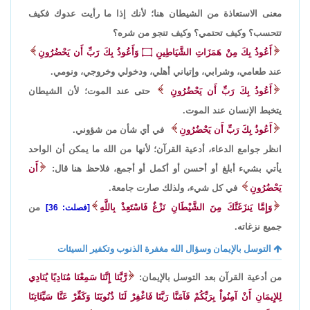
معنى الاستعاذة من الشيطان هنا؛ لأنك إذا ما رأيت عدوك فكيف
تتحسب؟ وكيف تحتمي؟ وكيف تنجو من شره؟
أَعُوذُ بِكَ مِنْ هَمَزَاتِ الشَّيَاطِينِ
۝
وَأَعُوذُ بِكَ رَبِّ أَن يَحْضُرُونِ
عند طعامي، وشرابي، وإتياني أهلي، ودخولي وخروجي، ونومي.
أَعُوذُ بِكَ رَبِّ أَن يَحْضُرُونِ
حتى عند الموت؛ لأن الشيطان
يتخبط الإنسان عند الموت.
أَعُوذُ بِكَ رَبِّ أَن يَحْضُرُونِ
في أي شأن من شؤوني.
انظر جوامع الدعاء، أدعية القرآن؛ لأنها من الله ما يمكن أن الواحد
يأتي بشيء أبلغ أو أحسن أو أكمل أو أجمع، فلاحظ هنا قال:
أَن
يَحْضُرُونِ
في كل شيء، ولذلك صارت جامعة.
وَإِمَّا يَنزَغَنَّكَ مِنَ الشَّيْطَانِ نَزْغٌ فَاسْتَعِذْ بِاللَّهِ
من
[فصلت: 36]
جميع نزغاته.
التوسل بالإيمان وسؤال الله مغفرة الذنوب وتكفير السيئات
من أدعية القرآن بعد التوسل بالإيمان:
رَّبَّنَا إِنَّنَا سَمِعْنَا مُنَادِيًا يُنَادِي
لِلإِيمَانِ أَنْ آمِنُواْ بِرَبِّكُمْ فَآمَنَّا رَبَّنَا فَاغْفِرْ لَنَا ذُنُوبَنَا وَكَفِّرْ عَنَّا سَيِّئَاتِنَا