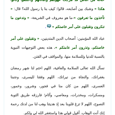
هكذا
وشبك بين أصابعه، قالوا: كيف بنا يا رسول الله؟ قال:
تأخذون ما تعرفون
-ما هو معروف في الشريعة-
وتدعون ما
تنكرون وتقبلون على أمر خاصتكم
.
عباد الله المؤمنين: أصحاب الدين المتدينين،
وتقبلون على أمر
خاصتكم، وتذرون أمر عامتكم
، هذه بعض التوجيهات النبوية
بالنسبة للدنيا وللسلامة منها، والمواقف في الفتن.
نسأل الله تعالى السلامة والعافية، اللهم اختم لنا شهر رمضان
بغفرانك، والنجاة من نيرانك، اللهم وفقنا لليسرى، وجنبنا
العسرى، اللهم من كان منا في فجور، وشرور، وخمور،
ومسكرات، ومخدرات، ومعاصي، وآثام؛ فارزقه طريق التوبة
النصوح، اللهم لا تزغ قلوبنا بعد إذ هديتنا وهب لنا من لدنك رحمة
إنك أنت الوهاب. أقول قولي هذا واستغفر الله لي ولكم.