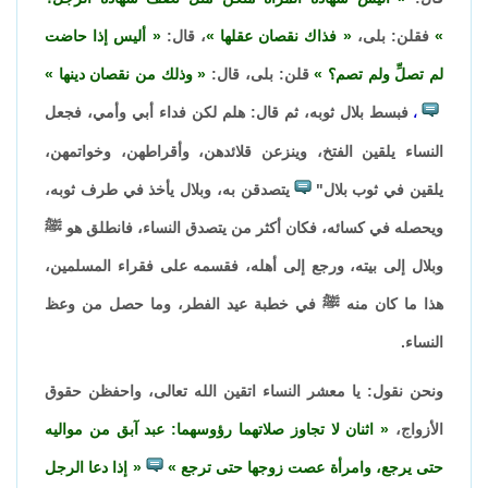
فقلن: بلى،
فذاك نقصان عقلها
، قال:
أليس إذا حاضت
لم تصلِّ ولم تصم؟
قلن: بلى، قال:
وذلك من نقصان دينها
فبسط بلال ثوبه، ثم قال: هلم لكن فداء أبي وأمي، فجعل
،
النساء يلقين الفتخ، وينزعن قلائدهن، وأقراطهن، وخواتمهن،
يلقين في ثوب بلال"
يتصدقن به، وبلال يأخذ في طرف ثوبه،
ويحصله في كسائه، فكان أكثر من يتصدق النساء، فانطلق هو ﷺ
وبلال إلى بيته، ورجع إلى أهله، فقسمه على فقراء المسلمين،
هذا ما كان منه ﷺ في خطبة عيد الفطر، وما حصل من وعظ
النساء.
ونحن نقول: يا معشر النساء اتقين الله تعالى، واحفظن حقوق
الأزواج،
اثنان لا تجاوز صلاتهما رؤوسهما: عبد آبق من مواليه
حتى يرجع، وامرأة عصت زوجها حتى ترجع
إذا دعا الرجل