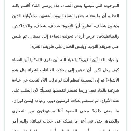
الموجودة التي تلبسها بعض النساء، هذه يرضي الله؟ أقسم بالله
العظيم أن ما تفعله بعض النساء اليوم بأنفسهن -والأولياء الذين
يذهبون شفاف- انظروا أيها الإخوة: شفاف، شفاف، والكشاكش،
والضانطيلات، عرض أزياء، تحولت العباءة إلى فستان، ثم يلبس
على طريقة الثوب، ويلبس الخمار على طريقة الغترة.
يا عباد الله: أين الغيرة؟ يا عباد الله أين تقوى الله؟ يا أيها النساء
كيف يحل لكن أن تذهبن إلى محلات العباءات لشراء مثل هذه
الأشياء؟ ثم إن المصيبة تعظم أنك لو نزلت الآن لتبحث عن عباءة
شرعية بالكاد تجد، وربما تضطر لتفصيلها تفصيلًا؛ لأن الطلب على
هذه الأنواع، ثم سمعتم بعباءة كرستين ديور، وعباءة إبسن لوران،
ما معنى ذلك؟ معنى القضية أننا مستهدفون من النصارى
والكفرة، حتى في أعز ما نملكه في حجاب نسائنا، والله أمر