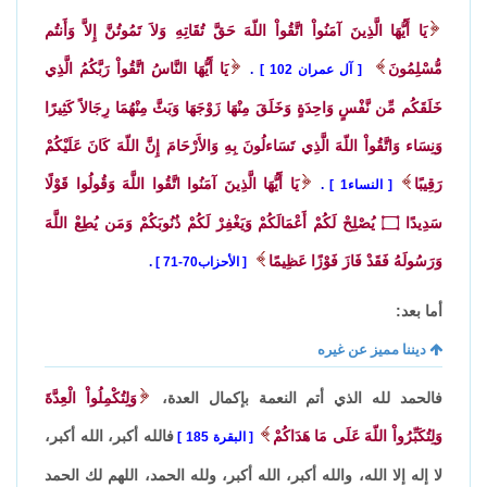
يَا أَيُّهَا الَّذِينَ آمَنُواْ اتَّقُواْ اللّهَ حَقَّ تُقَاتِهِ وَلاَ تَمُوتُنَّ إِلاَّ وَأَنتُم
مُّسْلِمُونَ
يَا أَيُّهَا النَّاسُ اتَّقُواْ رَبَّكُمُ الَّذِي
آل عمران 102
.
خَلَقَكُم مِّن نَّفْسٍ وَاحِدَةٍ وَخَلَقَ مِنْهَا زَوْجَهَا وَبَثَّ مِنْهُمَا رِجَالاً كَثِيرًا
وَنِسَاء وَاتَّقُواْ اللّهَ الَّذِي تَسَاءلُونَ بِهِ وَالأَرْحَامَ إِنَّ اللّهَ كَانَ عَلَيْكُمْ
رَقِيبًا
يَا أَيُّهَا الَّذِينَ آمَنُوا اتَّقُوا اللَّهَ وَقُولُوا قَوْلًا
النساء1
.
سَدِيدًا
۝
يُصْلِحْ لَكُمْ أَعْمَالَكُمْ وَيَغْفِرْ لَكُمْ ذُنُوبَكُمْ وَمَن يُطِعْ اللَّهَ
وَرَسُولَهُ فَقَدْ فَازَ فَوْزًا عَظِيمًا
الأحزاب70-71
.
أما بعد:
ديننا مميز عن غيره
فالحمد لله الذي أتم النعمة بإكمال العدة،
وَلِتُكْمِلُواْ الْعِدَّةَ
وَلِتُكَبِّرُواْ اللّهَ عَلَى مَا هَدَاكُمْ
فالله أكبر، الله أكبر،
البقرة 185
لا إله إلا الله، والله أكبر، الله أكبر، ولله الحمد، اللهم لك الحمد