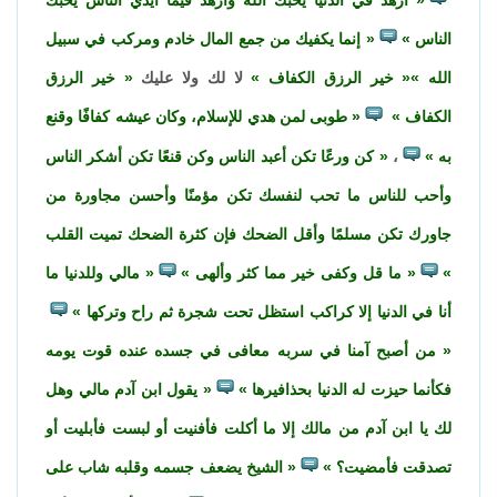
الناس
إنما يكفيك من جمع المال خادم ومركب في سبيل
الله
خير الرزق الكفاف
لا لك ولا عليك
خير الرزق
الكفاف
طوبى لمن هدي للإسلام، وكان عيشه كفافًا وقنع
به
،
كن ورعًا تكن أعبد الناس وكن قنعًا تكن أشكر الناس
وأحب للناس ما تحب لنفسك تكن مؤمنًا وأحسن مجاورة من
جاورك تكن مسلمًا وأقل الضحك فإن كثرة الضحك تميت القلب
ما قل وكفى خير مما كثر وألهى
مالي وللدنيا ما
أنا في الدنيا إلا كراكب استظل تحت شجرة ثم راح وتركها
من أصبح آمنا في سربه معافى في جسده عنده قوت يومه
فكأنما حيزت له الدنيا بحذافيرها
يقول ابن آدم مالي وهل
لك يا ابن آدم من مالك إلا ما أكلت فأفنيت أو لبست فأبليت أو
تصدقت فأمضيت؟
الشيخ يضعف جسمه وقلبه شاب على