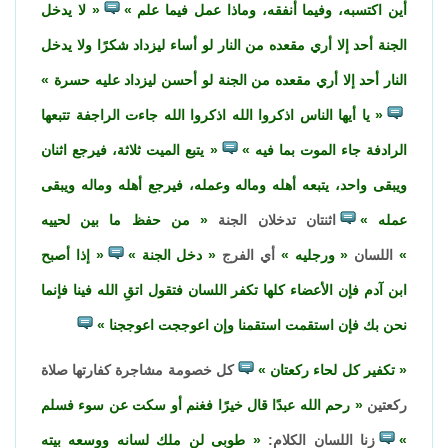
أين اكتسبه، وفيما أنفقه، وماذا عمل فيما علم
لا يدخل
الجنة أحد إلا أري مقعده من النار لو أساء ليزداد شكرًا ولا يدخل
النار أحد إلا أري مقعده من الجنة لو أحسن ليزداد عليه حسرة
يا أيها الناس اذكروا الله اذكروا الله جاءت الراجفة تتبعها
الرادفة جاء الموت بما فيه
يتبع الميت ثلاثة، فيرجع اثنان
ويبقى واحد، يتبعه أهله وماله وعمله، فيرجع أهله وماله ويبقى
عمله
اثنتان تدخلان الجنة
من حفظ ما بين لحييه
اللسان
ورجليه
أي الفرج
دخل الجنة
إذا أصبح
ابن آدم فإن الأعضاء كلها تكفر اللسان فتقول اتقِ الله فينا فإنما
نحن بك فإن استقمت استقمنا وإن اعوججت اعوججنا
تكفير كل لحاء ركعتان
كل خصومة مشاجرة كفارتها صلاة
ركعتين
رحم الله عبدًا قال خيرًا فغنم أو سكت عن سوء فسلم
زنا اللسان الكلام:
طوبى لن ملك لسانه ووسعه بيته