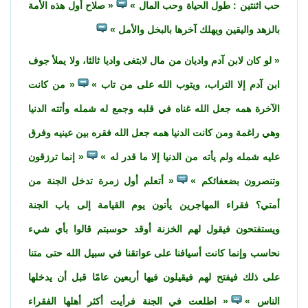
حب اثنتين : طول الحياة وحب المال
صلاح أول هذه الأمة
بالزهد واليقين ويهلك آخرها بالبخل والأمل
لو كان لابن آدم واديان من مال لابتغى واديا ثالثا، ولا يملأ جوف
ابن آدم إلا التراب، ويتوب الله على من تاب
من كانت
الآخرة همه جعل الله غناه في قلبه وجمع له شمله وأتته الدنيا
وهي راغمة ومن كانت الدنيا همه جعل الله فقره بين عينيه وفرق
عليه شمله ولم يأته من الدنيا إلا ما قدر له
إنما ترزقون
وتنصرون بضعفائكم
أتعلم أول زمرة تدخل الجنة من
أمتي؟ فقراء المهاجرين يأتون يوم القيامة إلى باب الجنة
ويستفتحون فيقول لهم الخزنة أوقد حوسبتم قالوا بأي شيء
نحاسب وإنما كانت أسيافنا على عواتقنا في سبيل الله حتى متنا
على ذلك فيفتح لهم فيقيلون فيها أربعين عامًا قبل أن يدخلها
الناس
اطلعت في الجنة فرأيت أكثر أهلها الفقراء