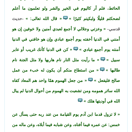
الحائط، فلم أر كاليوم في الخير والشر ولو تعلمون ما أعلم
لضحكتم قليلًا ولبكيتم كثيرًا
قال الله تعالى:
-حديث
قدسي-
وعزتي وجلالي لا أجمع لعبدي أمنين ولا خوفين إن هو
أمنني في الدنيا أخفته يوم أجمع عبادي وإن هو خافني في الدنيا
أمنته يوم أجمع عبادي
كن في الدنيا كأنك غريب أو عابر
سبيل
ما رأيت مثل النار نام هاربها ولا مثل الجنة نام
طالبها
من استطاع منكم أن يكون له خبء من عمل
صالح فليفعل
من جعل الهموم همًا واحد هم المعاد كفاه
الله سائر همومه ومن تشعبت به الهموم من أحوال الدنيا لم يبال
الله في أوديتها هلك
لا تزول قدما ابن آدم يوم القيامة من عند ربه حتى يسأل عن
خمس: عن عمره فيما أفناه، وعن شبابه فيما أبلاه، وعن ماله من