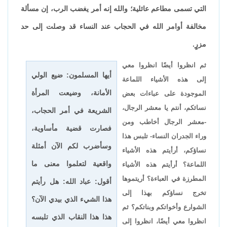
التي تسمى مطاعم عائلية؛ والله إنه أمر يغضب الرب، إن مسألة
مخالفة أوامر الله في الحجاب عند النساء قد وصلت إلى حد
مزرٍ.
ثم انظروا أيضًا انظروا معي
أيها المسلمون: ضيع الولي
إلى هذه الأشياء اللماعة
الأمانة، وضيعت المرأة
الموجودة على عباءات بعض
نسائكم، أنتم يا معشر الرجال،
الشريعة في أمر الحجاب،
-معشر الرجال أخاطب ومن
فصارت قضية مأساوية،
وراء الجدران النساء- تلبس هذا
وسأضرب لكم الآن أمثلة
نساؤكم، أرأيتم هذه الأشياء
واقعية لتعلموا معنى ما
اللماعة؟ أرأيتم هذه الأشياء
المطرزة في العباءة؟ أريتموها
أقول: عباد الله: هل رأيتم
تخرج نساؤكم بهذا إلى
هذا الشيء الذي بيدي الآن؟
الشوارع وأخواتكم وبناتكم؟ ثم
هذا هذا النقاب الذي تلبسه
انظروا معي أيضًا، انظروا إلى