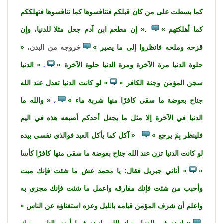
كما بسطت على من كان قبلكم فتنافسوها كما تنافسوها فتهلككم
كما أهلكتهم
إن مطعم ابن آدم جعل مثلا للدنيا، وإن
.
قزحه وملحه فانظروا إلى ما يصير
خروجه من البدن،
حلوة الدنيا مرة الآخرة ومرة الدنيا حلوة الآخرة
الدنيا
.
سجن المؤمن وجنة الكافر
لو كانت الدنيا تعدل عند الله
جناح بعوضة ما سقى كافرًا منها شربة ماء
والله ما
،
الدنيا في الآخرة إلا مثل ما يجعل أحدكم أصبعه هذه في اليم
فلينظر بِمَ يرجع
آكل كما يأكل العبد فوالذي نفسي بيده
لو كانت الدنيا تزن عند الله جناح بعوضة ما سقى منها كافرًا كأسا
أتاني جبريل فقال: يا محمد عش ما شئت فإنك ميت
وأحبب من شئت فإنك مفارقه واعمل ما شئت فإنك مجزي به
واعلم أن شرف المؤمن قيامه بالليل وعزه استغناؤه عن الناس
ازهد في الدنيا يحبك الله وازهد فيما أيدي الناس يحبك