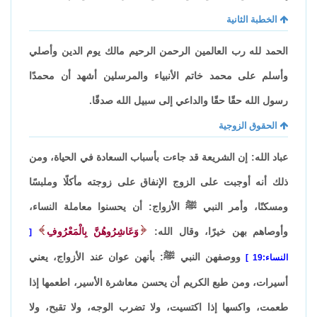
الخطبة الثانية
الحمد لله رب العالمين الرحمن الرحيم مالك يوم الدين وأصلي
وأسلم على محمد خاتم الأنبياء والمرسلين أشهد أن محمدًا
رسول الله حقًا حقًا والداعي إلى سبيل الله صدقًا.
الحقوق الزوجية
عباد الله: إن الشريعة قد جاءت بأسباب السعادة في الحياة، ومن
ذلك أنه أوجبت على الزوج الإنفاق على زوجته مأكلًا وملبسًا
ومسكنًا، وأمر النبي ﷺ الأزواج: أن يحسنوا معاملة النساء،
وأوصاهم بهن خيرًا، وقال الله:
وَعَاشِرُوهُنَّ بِالْمَعْرُوفِ
ووصفهن النبي ﷺ: بأنهن عوان عند الأزواج، يعني
النساء:19
أسيرات، ومن طبع الكريم أن يحسن معاشرة الأسير، اطعمها إذا
طعمت، واكسها إذا اكتسيت، ولا تضرب الوجه، ولا تقبح، ولا