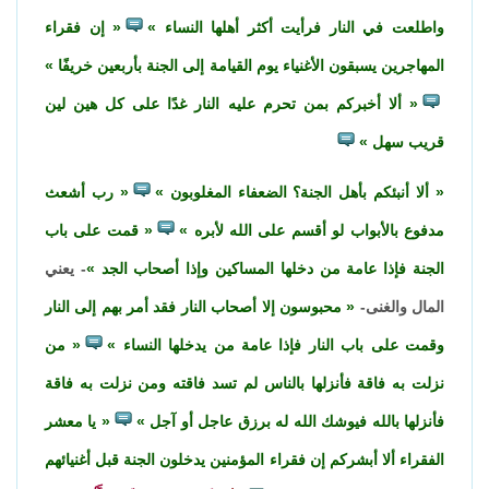
واطلعت في النار فرأيت أكثر أهلها النساء
إن فقراء
المهاجرين يسبقون الأغنياء يوم القيامة إلى الجنة بأربعين خريفًا
ألا أخبركم بمن تحرم عليه النار غدًا على كل هين لين
قريب سهل
ألا أنبئكم بأهل الجنة؟ الضعفاء المغلوبون
رب أشعث
مدفوع بالأبواب لو أقسم على الله لأبره
قمت على باب
الجنة فإذا عامة من دخلها المساكين وإذا أصحاب الجد
- يعني
المال والغنى-
محبوسون إلا أصحاب النار فقد أمر بهم إلى النار
وقمت على باب النار فإذا عامة من يدخلها النساء
من
نزلت به فاقة فأنزلها بالناس لم تسد فاقته ومن نزلت به فاقة
فأنزلها بالله فيوشك الله له برزق عاجل أو آجل
يا معشر
الفقراء ألا أبشركم إن فقراء المؤمنين يدخلون الجنة قبل أغنيائهم