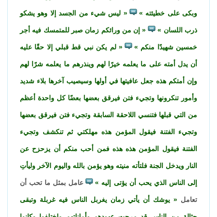
وبكى على خطيئته
ليس شيء من الجسد إلا وهو يشكو
ذرب اللسان
إن من ورائكم زمان صبر للمتمسك فيه أجر
خمسين شهيدًا منكم
لم يكن نبي قط قبلي إلا حقًا عليه
أن يدل أمته على ما يعلمه خيرًا لهم وينذرهم ما يعلمه شرًا لهم
وإن أمتكم هذه جعل عافيتها في أولها وسيصيب آخرها بلاء شديد
وأمور تنكرونها وتجيء فتن فيرقق بعضها بعضًا كل واحدة أعظم
من التي قبلها فتنسي اللاحقة السابقة وتجيء فتن فيرقق بعضها
وتجيء الفتنة فيقول المؤمن هذه مهلكتي ثم تنكشف وتجيء
الفتنة فيقول المؤمن هذه هذه فمن أحب منكم أن يزحزح عن
النار ويدخل الجنة فلتأته منيته وهو يؤمن بالله واليوم الآخر وليأتِ
إلى الناس الذي يحب أن يؤتى إليه
عامل بمثل ما تحب أن
تعامل
يوشك أن يأتي زمان يغربل الناس فيه غربلة وتبقى
حثالة من الناس قد مرجت عهودهم وأماناتهم واختلفوا وكانوا