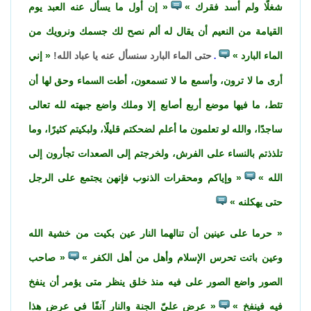
شغلًا ولم أسد فقرك
إن أول ما يسأل عنه العبد يوم
القيامة من النعيم أن يقال له ألم نصح لك جسمك ونرويك من
الماء البارد
حتى الماء البارد سنسأل عنه يا عباد الله!
إني
.
أرى ما لا ترون، وأسمع ما لا تسمعون، أطت السماء وحق لها أن
تئط، ما فيها موضع أربع أصابع إلا وملك واضع جبهته لله تعالى
ساجدًا، والله لو تعلمون ما أعلم لضحكتم قليلًا، ولبكيتم كثيرًا، وما
تلذذتم بالنساء على الفرش، ولخرجتم إلى الصعدات تجأرون إلى
الله
وإياكم ومحقرات الذنوب فإنهن يجتمع على الرجل
حتى يهكلنه
حرما على عينين أن تنالهما النار عين بكيت من خشية الله
وعين باتت تحرس الإسلام وأهل من أهل الكفر
صاحب
الصور واضع الصور على فيه منذ خلق ينظر متى يؤمر أن ينفخ
فيه فينفخ
عرض عليّ الجنة والنار آنفًا في عرض هذا