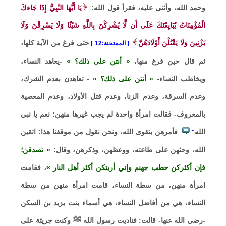
وحمد الله، وأثنى عليه، فقرأ قول الله:
يَا أَيُّهَا النَّبِيُّ إِذَا جَاءكَ
الْمُؤْمِنَاتُ يُبَايِعْنَكَ عَلَى أَن لَّا يُشْرِكْنَ بِاللَّهِ شَيْئًا وَلَا يَسْرِقْنَ وَلَا
يَزْنِينَ وَلَا يَقْتُلْنَ أَوْلَادَهُنَّ
حتى فرغ من الآية كلها،
الممتحنة:12
ثم قال حين فرغ منها،
أنتن على ذلك؟
-يعاهد النساء،
ويخاطب النساء-
أنتن على ذلك؟
- تعاهدن بعدم الشرك،
وعدم السرقة، وعدم الزنا، وعدم قتل الأولاد، وعدم المعصية
بالمعروف- فقالت امرأة واحدة لم يجب غيرها منهن: نعم يا نبي
الله
فأمرهن بتقوى الله، ونحن نقول من موقفنا هذا: اتقين
"
الله، وحثهن على طاعته، ووعظهن، وذكرهن، وقال:
تصدقن؛
فإن أكثركن حطب جهنم وإني أريتكن أكثر أهل النار
، فقامت
امرأة منهن، من سطة النساء، قامت امرأة منهن من سطة
النساء، هي من أفاضل النساء، هي أسماء بنت يزيد بن السكن
-رضي الله عنها- قالت: فناديت رسول الله ﷺ وكنت جريئة على