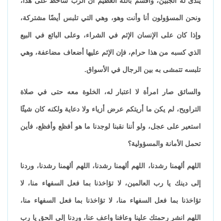
يندى له الجبين، وأقسم بالله العظيم أن الرب ساخط على هذا،
ونحن المسؤولون أنا وأنت وهو، وهي التي تلبس أيضًا مشتركة،
وإذا كان على الإنسان الإثم في الشراء، وعلى البائع في البيع
الذي كسبه من هذا حرام، فإن الإثم عليها أضعاف مضاعفة، وهي
تلبسه تتمشى به بين الرجال في الأسواق.
والسائق صار امرأة لا اعتبار له، الخلوة معه حتى في صلاة
التراويح، لم يكن ما أريتكم عرض أزياء ولا دعاية ولكنه كان شيئًا
استعير على عجل، ولو أننا نقبنا لوجدنا ما هو أفظع وأفظع، فأين
تحمل الأمانة والمسؤولية؟
اللهم ألهمنا رشدنا، اللهم ألهمنا رشدنا، اللهم ألهمنا رشدنا، وردنا
إلى دينك يا رب العالمين، لا تؤاخذنا بما فعل السفهاء منا، لا
تؤاخذنا بما فعل السفهاء منا، لا تؤاخذنا بما فعل السفهاء منا،
اللهم انشر رحمتك علينا وعافنا واعف عنا، وردنا إلى الحق يا رب