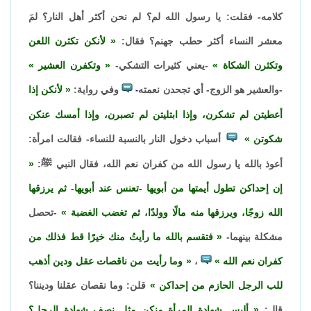
كلامه- فقلت: يا رسول الله لم؟ لم نحن أكثر أهل النار؟ لمَ
معشر النساء أكثر حطب جهنم؟ فقال:
لأنكن تكثرن اللعن
وتكثرن الشكاة
-يعني كثيرات التشكي-
وتكفرن العشير
-والعشير هو الزوج- أي تجحدن نعمته
وفي رواية:
لأنكن إذا
-
أعطيتن لم تشكرن، وإذا ابتليتن لم تصبرن، وإذا أمسك عنكن
شكوتن
أسباب دخول النار بالنسبة للنساء- فقالت امرأة:
أعوذ بالله يا رسول الله من كفران نعم الله، فقال النبي ﷺ:
إن إحداكن تطول أيمتها من أبويها -تعنس عند أبويها- ثم يرزقها
الله زوجًا، ويرزقها منه مالًا وولدًا، ثم تغضب الغضبة
-تحصل
مشكلة بينهما-
فتقسم بالله ما رأيتُ منك خيرًا قط فذلك من
كفران نعم الله
،
وما رأيت من ناقصات عقل ودين أذهب
للب الرجل الحازم من إحداكن
قلن: وما نقصان عقلنا وديننا؟
قال:
أليس شهادة المرأة منكن مثل نصف شهادة الرجل؟