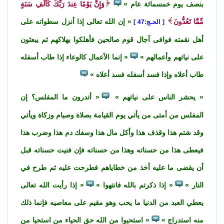
بنصف يوم خمسمائة عام
وَإِنَّ يَوْمًا عِندَ رَبِّكَ كَأَلْفِ سَنَةٍ
مِّمَّا تَعُدُّونَ
إن الله تعالى إذا أنزل سطواته على
الحـج:47
أهل نقمته فوافى آجال قوم صالحين فأهلكوا بهلاكهم ثم يبعثون
على نياتهم وأعمالهم
إنما الأعمال كالوعاء إذا طاب أسفله
طاب أعلاه وإذا فسد أسفله فسد أعلاه
يحشر الناس على نياتهم
أتدرون ما المفلس؟ إن
المفلس من أمتى من يأتي يوم القيامة بصلاة وصيام وزكاة ويأتي
وقد شتم هذا وقذف هذا وأكل مال هذا وسفك دم هذا وضرب هذا
فيعطى هذا من حسناته وهذا من حسناته فإن فنيت حسناته قبل
أن يقضى ما عليه أخذ من خطاياهم فطرحت عليه ثم طرح في
النار
إذا ذكرتم بالله فانتهوا
إذا رأيت الله تعالى
يعطي العبد من الدنيا ما يحب وهو مقيم على معاصيه فإنما ذلك
منه استدراج
استحيوا من الله حق الحياء من استحيا من