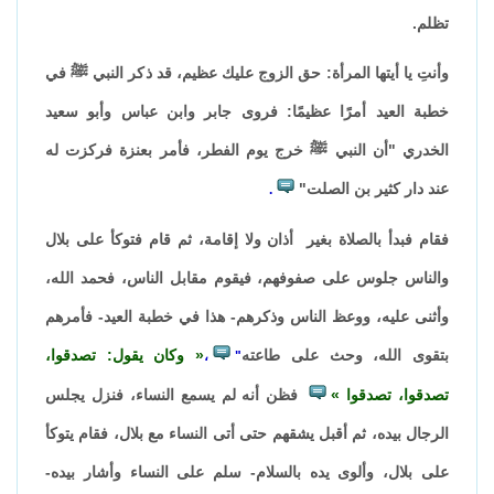
تظلم.
وأنتِ يا أيتها المرأة: حق الزوج عليك عظيم، قد ذكر النبي ﷺ في
خطبة العيد أمرًا عظيمًا: فروى جابر وابن عباس وأبو سعيد
الخدري "أن النبي ﷺ خرج يوم الفطر، فأمر بعنزة فركزت له
عند دار كثير بن الصلت"
.
فقام فبدأ بالصلاة بغير أذان ولا إقامة، ثم قام فتوكأ على بلال
والناس جلوس على صفوفهم، فيقوم مقابل الناس، فحمد الله،
وأثنى عليه، ووعظ الناس وذكرهم- هذا في خطبة العيد- فأمرهم
بتقوى الله، وحث على طاعته
وكان يقول: تصدقوا،
،
"
تصدقوا، تصدقوا
فظن أنه لم يسمع النساء، فنزل يجلس
الرجال بيده، ثم أقبل يشقهم حتى أتى النساء مع بلال، فقام يتوكأ
على بلال، وألوى يده بالسلام- سلم على النساء وأشار بيده-