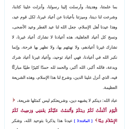
بما علمتنا، وهديتنا، وأرسلت إلينا رسولنا، وأنزلت علينا كتابنا،
وشرعت لنا ديننا، وميزتنا بأعيادنا عن أعياد غيرنا، لكل قوم عيد،
وهذا عيدنا أهل الإسلام، جعل الله لنا عيد الفطر وعيد الأضحى،
ونسخ كل أعياد الجاهلية، هذه أعيادنا لا نشارك أعياد غيرنا، لا
نشارك غيرنا أعيادهم، ولا نهنئهم بها، ولا نظهر بها فرحة، وإنما
نكبر الله في أعيادنا، فهي أعياد توحيد، وأعياد غيرنا أعياد شرك
وبدعة، فالله أكبر، الله أكبر، والحمد لله حمدًا كثيرًا طيبًا مباركًا
فيه، الذي أنزل علينا الدين، وشرع لنا هذا الإسلام، وهذه الشريعة
العظيمة.
عباد الله: دينكم لا يشبهه دين، وشريعتكم ليس كمثلها شريعة،
الْيَوْمَ أَكْمَلْتُ لَكُمْ دِينَكُمْ وَأَتْمَمْتُ عَلَيْكُمْ نِعْمَتِي وَرَضِيتُ لَكُمُ
الإِسْلاَمَ دِينًا
عيدنا هذا يذكرنا بتوحيد الله، وشكر
المائدة:3