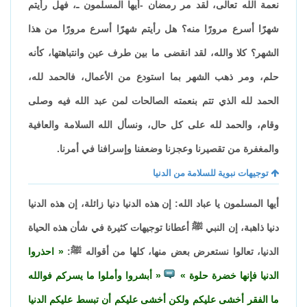
نعمة الله تعالى، لقد مر رمضان -أيها المسلمون ـ، فهل رأيتم
شهرًا أسرع مرورًا منه؟ هل رأيتم شهرًا أسرع مرورًا من هذا
الشهر؟ كلا والله، لقد انقضى ما بين طرف عين وانتباهتها، كأنه
حلم، ومر ذهب الشهر بما استودع من الأعمال، فالحمد لله،
الحمد لله الذي تتم بنعمته الصالحات لمن عبد الله فيه وصلى
وقام، والحمد لله على كل حال، ونسأل الله السلامة والعافية
والمغفرة من تقصيرنا وعجزنا وضعفنا وإسرافنا في أمرنا.
توجيهات نبوية للسلامة من الدنيا
أيها المسلمون يا عباد الله: إن هذه الدنيا دنيا زائلة، إن هذه الدنيا
دنيا ذاهبة، إن النبي ﷺ أعطانا توجيهات كثيرة في شأن هذه الحياة
الدنيا، تعالوا نستعرض بعض منها، كلها من أقواله ﷺ:
احذروا
الدنيا فإنها خضرة حلوة
أبشروا وأملوا ما يسركم فوالله
ما الفقر أخشى عليكم ولكن أخشى عليكم أن تبسط عليكم الدنيا