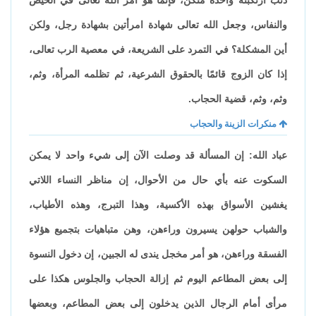
والنفاس، وجعل الله تعالى شهادة امرأتين بشهادة رجل، ولكن
أين المشكلة؟ في التمرد على الشريعة، في معصية الرب تعالى،
إذا كان الزوج قائمًا بالحقوق الشرعية، ثم تظلمه المرأة، وثم،
وثم، وثم، قضية الحجاب.
منكرات الزينة والحجاب
عباد الله: إن المسألة قد وصلت الآن إلى شيء واحد لا يمكن
السكوت عنه بأي حال من الأحوال، إن مناظر النساء اللاتي
يغشين الأسواق بهذه الأكسية، وهذا التبرج، وهذه الأطياب،
والشباب حولهن يسيرون وراءهن، وهن متباهيات بتجميع هؤلاء
الفسقة وراءهن، هو أمر مخجل يندى له الجبين، إن دخول النسوة
إلى بعض المطاعم اليوم ثم إزالة الحجاب والجلوس هكذا على
مرأى أمام الرجال الذين يدخلون إلى بعض المطاعم، وبعضها