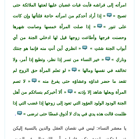
امرأته إلى فراشه فأبت فبات غضبان عليها لعنتها الملائكة حتى
تصبح
إذا أراد أحدكم من امرأته حاجة فلتأتها وإن كانت
على تنور
إذا صلت المرأة خمسها وصامت شهرها
وحصنت فرجها وأطاعت زوجها قيل لها ادخلي الجنة من أي
أبواب الجنة شئتِ
انظري أين أنتِ منه فإنما هو جنتك
وناركِ
خير النساء من تسر إذا نظر، وتطيع إذا أمر، ولا
تخالفه في نفسها ومالها
لو تعلم المرأة حق الزوج لم
تقعد ما حضر غداؤه وعشاؤه حتى يفرغ منه
لا تصم
المرأة وبعلها شاهد إلا بإذنه
ألا أخبركم بنسائكم من أهل
الجنة الودود الولود العؤود التي تعود إلى زوجها إذا غضب التي إذا
ظلمت قالت هذه يدي في يدك لا أذوق غمضًا حتى ترضى
.
يا معشر النساء: ليس في نقصان العقل والدين بالنسبة إليكن
ذنب ارتكبته واحدة منكن، فإنما هو أمر الله تعالى في الحيض