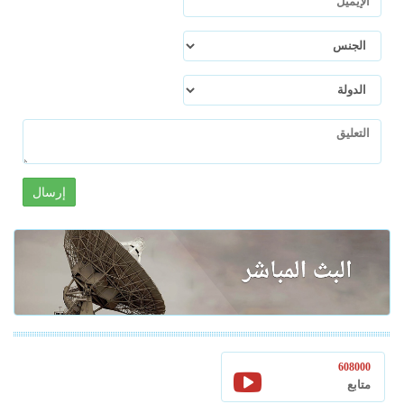
إرسال
608000
متابع