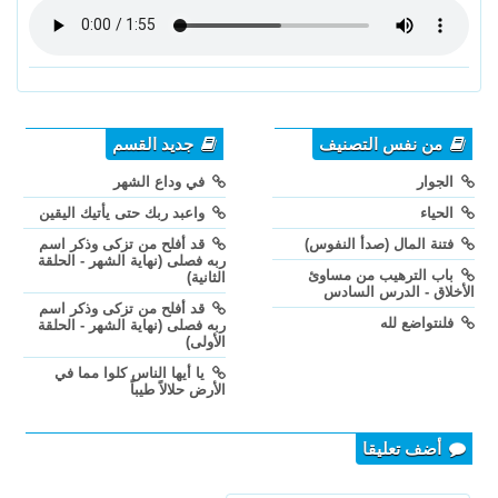
من نفس التصنيف
جديد القسم
الجوار
في وداع الشهر
الحياء
واعبد ربك حتى يأتيك اليقين
فتنة المال (صدأ النفوس)
قد أفلح من تزكى وذكر اسم
ربه فصلى (نهاية الشهر - الحلقة
باب الترهيب من مساوئ
الثانية)
الأخلاق - الدرس السادس
قد أفلح من تزكى وذكر اسم
فلنتواضع لله
ربه فصلى (نهاية الشهر - الحلقة
الأولى)
يا أيها الناس كلوا مما في
الأرض حلالاً طيباً
أضف تعليقا