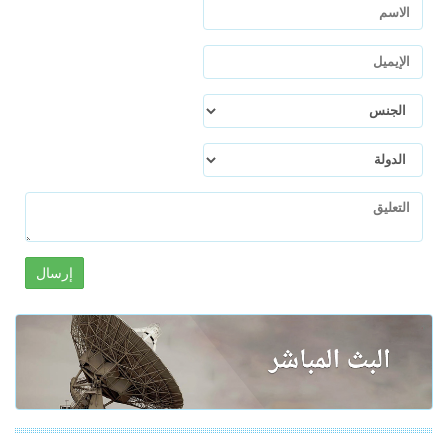
إرسال