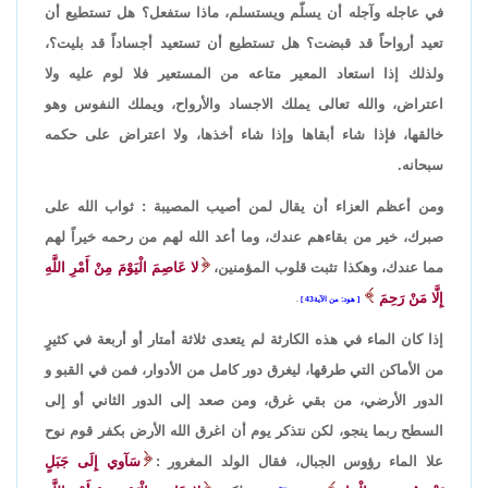
في عاجله وآجله أن يسلّم ويستسلم، ماذا ستفعل؟ هل تستطيع أن
تعيد أرواحاً قد قبضت؟ هل تستطيع أن تستعيد أجساداً قد بليت؟،
ولذلك إذا استعاد المعير متاعه من المستعير فلا لوم عليه ولا
اعتراض، والله تعالى يملك الاجساد والأرواح، ويملك النفوس وهو
خالقها، فإذا شاء أبقاها وإذا شاء أخذها، ولا اعتراض على حكمه
سبحانه.
ومن أعظم العزاء أن يقال لمن أصيب المصيبة : ثواب الله على
صبرك، خير من بقاءهم عندك، وما أعد الله لهم من رحمه خيراً لهم
مما عندك، وهكذا تثبت قلوب المؤمنين،
لا عَاصِمَ الْيَوْمَ مِنْ أَمْرِ اللَّهِ
إِلَّا مَنْ رَحِمَ
هود: من الآية43
.
إذا كان الماء في هذه الكارثة لم يتعدى ثلاثة أمتار أو أربعة في كثيرٍ
من الأماكن التي طرقها، ليغرق دور كامل من الأدوار، فمن في القبو و
الدور الأرضي، من بقي غرق، ومن صعد إلى الدور الثاني أو إلى
السطح ربما ينجو، لكن نتذكر يوم أن اغرق الله الأرض بكفر قوم نوح
علا الماء رؤوس الجبال، فقال الولد المغرور :
سَآوي إِلَى جَبَلٍ