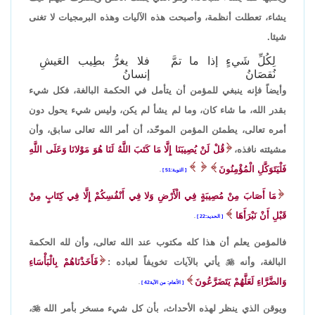
يشاء، تعطلت أنظمة، وأصبحت هذه الآليات وهذه البرمجيات لا تغنى
شيئا.
لِكُلِّ شَيءٍ إذا ما تمَّ
فلا يغرُّ بطِيب العَيشِ
نُقصَانُ
إنسانُ
وأيضاً فإنه ينبغي للمؤمن أن يتأمل في الحكمة البالغة، فكل شيء
بقدر الله، ما شاء كان، وما لم يشأ لم يكن، وليس شيء يحول دون
أمره تعالى، يطمئن المؤمن الموحّد، أن أمر الله تعالى سابق، وأن
مشيئته نافذه،
قُلْ لَنْ يُصِيبَنَا إِلَّا مَا كَتَبَ اللَّهُ لَنَا هُوَ مَوْلانَا وَعَلَى اللَّهِ
فَلْيَتَوَكَّلِ الْمُؤْمِنُونَ
التوبة:51
.
مَا أَصَابَ مِنْ مُصِيبَةٍ فِي الْأَرْضِ وَلا فِي أَنْفُسِكُمْ إِلَّا فِي كِتَابٍ مِنْ
قَبْلِ أَنْ نَبْرَأَهَا
الحديد:22
.
فالمؤمن يعلم أن هذا كله مكتوب عند الله تعالى، وأن لله الحكمة
البالغة، وأنه

يأتي بالآيات تخويفاً لعباده :
فَأَخَذْنَاهُمْ بِالْبَأْسَاءِ
وَالضَّرَّاءِ لَعَلَّهُمْ يَتَضَرَّعُونَ
الأنعام: من الآية42
.
ويوقن الذي ينظر لهذه الأحداث، بأن كل شيء مسخر بأمر الله

،