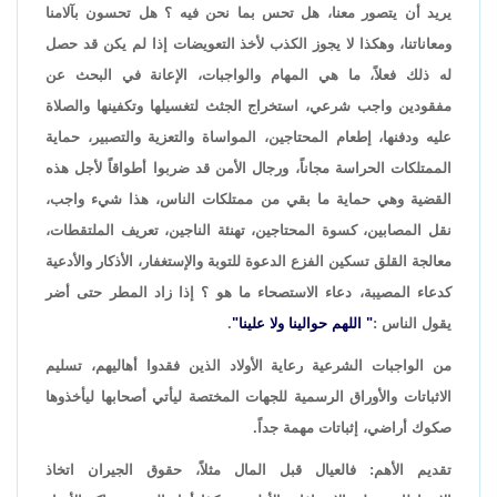
يريد أن يتصور معنا، هل تحس بما نحن فيه ؟ هل تحسون بآلامنا
ومعاناتنا، وهكذا لا يجوز الكذب لأخذ التعويضات إذا لم يكن قد حصل
له ذلك فعلاً، ما هي المهام والواجبات، الإعانة في البحث عن
مفقودين واجب شرعي، استخراج الجثث لتغسيلها وتكفينها والصلاة
عليه ودفنها، إطعام المحتاجين، المواساة والتعزية والتصبير، حماية
الممتلكات الحراسة مجاناً، ورجال الأمن قد ضربوا أطواقاً لأجل هذه
القضية وهي حماية ما بقي من ممتلكات الناس، هذا شيء واجب،
نقل المصابين، كسوة المحتاجين، تهنئة الناجين، تعريف الملتقطات،
معالجة القلق تسكين الفزع الدعوة للتوبة والإستغفار، الأذكار والأدعية
كدعاء المصيبة، دعاء الاستصحاء ما هو ؟ إذا زاد المطر حتى أضر
يقول الناس :
" اللهم حوالينا ولا علينا"
.
من الواجبات الشرعية رعاية الأولاد الذين فقدوا أهاليهم، تسليم
الاثباتات والأوراق الرسمية للجهات المختصة ليأتي أصحابها ليأخذوها
صكوك أراضي، إثباتات مهمة جداً.
تقديم الأهم: فالعيال قبل المال مثلاً، حقوق الجيران اتخاذ