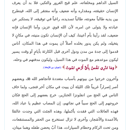
السيل الداهم ومخلفاته، علم قبح الغرور والتكبر، فلا بد أن يعرف
الإنسان حقيقته، ومقداره وأنه ضعيف وأنه مفتقر إلى الله، فينطرح
بين يديه طالباً معونته، طالباً تسديده، راغباً في توفيقه، لا يستكبر عن
عبادته ولا يتولى عن امره، لأن الله قوي عزيز، وأما الإنسان فإنه
ضعيف، لقد رأينا بأم أعيننا، كيف أن الإنسان تكون منيته، في مكانٍ لا
يتخيله، ولم يكن يدور بخلده أصلاً أن يموت في هذا المكان، أناس
قدموا إلى جدة من مدن ودول أخرى قبل الكارثة بأيامٍ أو وقت يسير
ليكون موعدهم مع الموت في هذا السيل، وليكون مدفنهم في وحله،
وَمَا تَدْرِي نَفْسٌ بِأَيِّ أَرْضٍ تَمُوتُ
لقمان: من الآية34
.
وآخرون خرجوا من بيوتهم بأسباب متعددة فأنجاهم الله

، وبعضهم
أصر إصراراً غريباً تلك الليلة أن يبيت في مكان آخر فنجى، ولما خاف
الناس في الحج من انفلونزا الخنازير، خرج بعضهم إلى الحج فكان
خروجهم إلى الحج سبباً في نجاتهم، إن المصاب عظيم يا عباد الله،
فهذه العائلات التي فقدت بأكملها، وهذه الجثث التي وجدت عالقةً
بالأعمدة والأشجار، وآخرى لا تزال تستخرج من الحفر والمستنقعات،
ومن تحت الركام وحطام السيارات، هذا أبٌ يحضن طفله وهما ميتان،