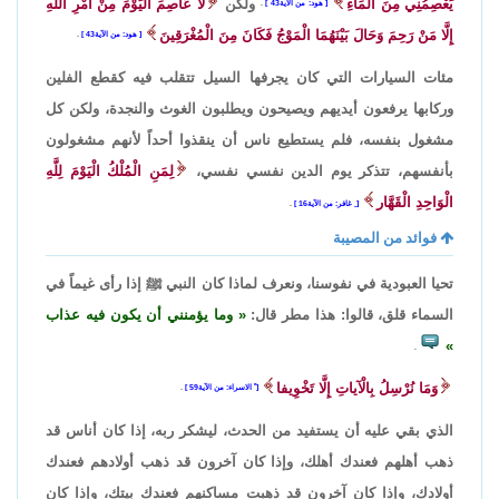
يَعْصِمُنِي مِنَ الْمَاءِ
ولكن
لا عَاصِمَ الْيَوْمَ مِنْ أَمْرِ اللَّهِ
هود: من الآية43
.
إِلَّا مَنْ رَحِمَ وَحَالَ بَيْنَهُمَا الْمَوْجُ فَكَانَ مِنَ الْمُغْرَقِينَ
هود: من الآية43
.
مئات السيارات التي كان يجرفها السيل تتقلب فيه كقطع الفلين
وركابها يرفعون أيديهم ويصيحون ويطلبون الغوث والنجدة، ولكن كل
مشغول بنفسه، فلم يستطيع ناس أن ينقذوا أحداً لأنهم مشغولون
بأنفسهم، تتذكر يوم الدين نفسي نفسي،
لِمَنِ الْمُلْكُ الْيَوْمَ لِلَّهِ
الْوَاحِدِ الْقَهَّار
ِ غافر: من الآية16
.
فوائد من المصيبة
تحيا العبودية في نفوسنا، ونعرف لماذا كان النبي ﷺ إذا رأى غيماً في
السماء قلق، قالوا: هذا مطر قال:
وما يؤمنني أن يكون فيه عذاب
.
وَمَا نُرْسِلُ بِالْآياتِ إِلَّا تَخْوِيفا
ً الاسراء: من الآية59
.
الذي بقي عليه أن يستفيد من الحدث، ليشكر ربه، إذا كان أناس قد
ذهب أهلهم فعندك أهلك، وإذا كان آخرون قد ذهب أولادهم فعندك
أولادك، وإذا كان آخرون قد ذهبت مساكنهم فعندك بيتك، وإذا كان