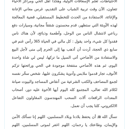
الاحتياطات، تعلم الإسعافات الأولية، وهكذا أهل الحي ومراكز الأحياء
تتعاون، الآن وقت تربية الشباب على التقديم، غرس معاني الإعانة
والإغاثة، الاستفادة من الحدث للتخطيط المستقبلي، قضية المعالجة
لهذه الأوبئة التي ستظهر، قدم محسنون شققاً مجانية، وسيارات دفع
رباعي لانتشال الناس من الوحل، وأطعمة وذبائح، لأن هناك ناس
فقدوا كل شيء، واحد يقول : كل مالي في الحياة 365 رأس غنم في
سابع ذي الحجة، أردت أن أذهب بها إلى الحرم إلى منى لأجل البيع
والاستفادة من الأضاحي أتى السيل ما تركها، ليس لي شاة واحدة
اليوم، ثم هذه الأضاحي منتفخة موجودة في الحي ورائحتها تزكم
الأنوف، تجار قدموا ملابس وأدوية يشكرون عليها، شخص سخّر نفسه
لجمع المصاحف والكتب الشرعية من أنقاض المساجد والبيوت صيانة
لكلام الله تعالى، المجتمع كله اليوم أيها الأخوة عليه دور، أصحاب
المعدات الرافعات آلات السحب المهندسون المقاولون التفاعل
الالكتروني، كلنا يجب أن نعمل.
نسأل الله

أن يحفظ بلادنا وبلاد المسلمين، اللهم إنا نسألك الأمن
والإيمان، وطاعتك يا رحمان، اللهم اغفر لموتى المسلمين، اللهم