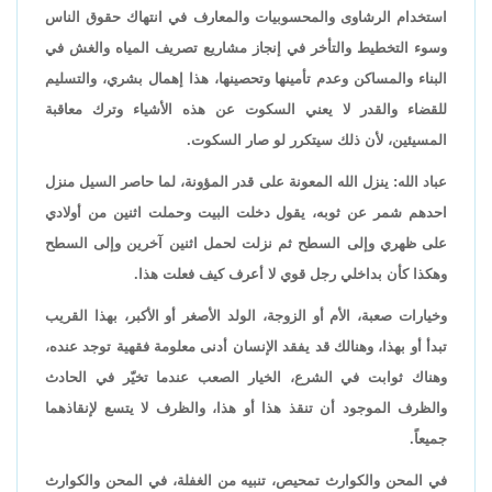
استخدام الرشاوى والمحسوبيات والمعارف في انتهاك حقوق الناس
وسوء التخطيط والتأخر في إنجاز مشاريع تصريف المياه والغش في
البناء والمساكن وعدم تأمينها وتحصينها، هذا إهمال بشري، والتسليم
للقضاء والقدر لا يعني السكوت عن هذه الأشياء وترك معاقبة
المسيئين، لأن ذلك سيتكرر لو صار السكوت.
عباد الله: ينزل الله المعونة على قدر المؤونة، لما حاصر السيل منزل
احدهم شمر عن ثوبه، يقول دخلت البيت وحملت اثنين من أولادي
على ظهري وإلى السطح ثم نزلت لحمل اثنين آخرين وإلى السطح
وهكذا كأن بداخلي رجل قوي لا أعرف كيف فعلت هذا.
وخيارات صعبة، الأم أو الزوجة، الولد الأصغر أو الأكبر، بهذا القريب
تبدأ أو بهذا، وهنالك قد يفقد الإنسان أدنى معلومة فقهية توجد عنده،
وهناك ثوابت في الشرع، الخيار الصعب عندما تخيّر في الحادث
والظرف الموجود أن تنقذ هذا أو هذا، والظرف لا يتسع لإنقاذهما
جميعاً.
في المحن والكوارث تمحيص، تنبيه من الغفلة، في المحن والكوارث