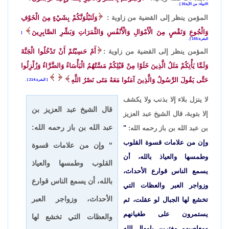
الانبياء: من الآية35
.
المؤمن ينظر إلى القضية من زاوية :
وَلَنَبْلُوَنَّكُمْ بِشَيْءٍ مِنَ الْخَوْفِ
وَالْجُوعِ وَنَقْصٍ مِنَ الْأَمْوَالِ وَالْأَنْفُسِ وَالثَّمَرَاتِ وَبَشِّرِ الصَّابِرِينَ
البقرة:155
.
المؤمن ينظر إلى القضية من زاوية :
أَمْ حَسِبْتُمْ أَنْ تَدْخُلُوا الْجَنَّةَ
وَلَمَّا يَأْتِكُمْ مَثَلُ الَّذِينَ خَلَوْا مِنْ قَبْلِكُمْ مَسَّتْهُمُ الْبَأْسَاءُ وَالضَّرَّاءُ وَزُلْزِلُوا
حَتَّى يَقُولَ الرَّسُولُ وَالَّذِينَ آمَنُوا مَعَهُ مَتَى نَصْرُ اللَّهِ
البقرة:214
.
لا ينزل بلاء إلا بذنب ولا يكشف
قال الشيخ عبد العزيز بن
إلا بتوبة، قال الشيخ عبد العزيز
عبد الله بن باز رحمه الله:
بن عبد الله بن باز رحمه الله:
"
وإن من علامات قسوة القلوب
" وإن من علامات قسوة
وطمسها والعياذ بالله، أن
القلوب وطمسها والعياذ
يسمع الناس قوارع الأحداث،
بالله، أن يسمع الناس قوارع
وزواجر العبر والعظات التي
الأحداث، وزواجر العبر
تخشع لها الجبال لو عقلت، ثم
يستمرون على طغيانهم
والعظات التي تخشع لها
ومعاصيهم مغترين بإمهال الله