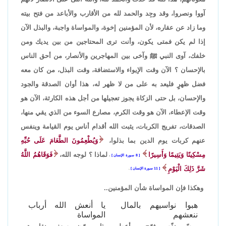
آووا ونصروا، وقد وجِد والحمد لله من الأقارب والأباعد من فتح بيته
وما زاد عن عقاره، لأن المؤمنين إخوة، والمواساة واجبة، والبذل الآن
إذا لم يكن فمتى يكون، وأنت ترى المحتاجين من بين يديك ومن
خلفك، آوى النبي ﷺ وآخى بين المهاجرين والأنصار، من أحق الناس
بالإحسان ؟ الآن وقت الإيواء والاستضافة، وقت البذل، من كان معه
فضل ظهرٍ فليعد به على من لا ظهر له، هذا أوان الصدقة والجود
والإحسان، بل حتى الزكاة يجوز تعجيلها من أجل هذه الكارثة، الآن هو
وقت الإعطاء، الآن هو وقت الكرم، مصارع السوء من الذي يقي منها،
الصدقات، تفريج الكربات، يثبت الله أقدام أناس يوم القيامة وينفس
عنهم كربات يوم الدين بما بذلوا،
وَيُطْعِمُونَ الطَّعَامَ عَلَى حُبِّهِ
مِسْكِينًا وَيَتِيمًا وَأَسِيرًا
لماذا ؟ لوجه الله،
فَوَقَاهُمُ اللَّهُ
8 سورة الإنسان
،
شَرَّ ذَلِكَ الْيَوْمِ
11 سورة الإنسان
.
وهكذا فإن المواساة شأن المؤمنين..
هبوا نواسيهم بالمال
يا أنعش الله أرباب
ننعشهم
المواساة