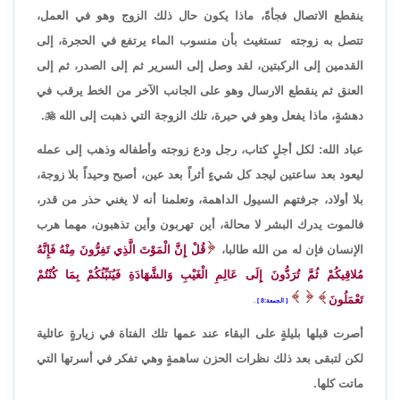
ينقطع الاتصال فجأةً، ماذا يكون حال ذلك الزوج وهو في العمل،
تتصل به زوجته تستغيث بأن منسوب الماء يرتفع في الحجرة، إلى
القدمين إلى الركبتين، لقد وصل إلى السرير ثم إلى الصدر، ثم إلى
العنق ثم ينقطع الارسال وهو على الجانب الآخر من الخط يرقب في
دهشةٍ، ماذا يفعل وهو في حيرة، تلك الزوجة التي ذهبت إلى الله

.
عباد الله: لكل أجلٍ كتاب، رجل ودع زوجته وأطفاله وذهب إلى عمله
ليعود بعد ساعتين ليجد كل شيءٍ أثراً بعد عين، أصبح وحيداً بلا زوجة،
بلا أولاد، جرفتهم السيول الداهمة، وتعلمنا أنه لا يغني حذر من قدر،
فالموت يدرك البشر لا محالة، أين تهربون وأين تذهبون، مهما هرب
الإنسان فإن له من الله طالبا،
قُلْ إِنَّ الْمَوْتَ الَّذِي تَفِرُّونَ مِنْهُ فَإِنَّهُ
مُلاقِيكُمْ ثُمَّ تُرَدُّونَ إِلَى عَالِمِ الْغَيْبِ وَالشَّهَادَةِ فَيُنَبِّئُكُمْ بِمَا كُنْتُمْ
تَعْمَلُونَ
الجمعة:8
.
أصرت قبلها بليلةٍ على البقاء عند عمها تلك الفتاة في زيارةٍ عائلية
لكن لتبقى بعد ذلك نظرات الحزن ساهمةٍ وهي تفكر في أسرتها التي
ماتت كلها.