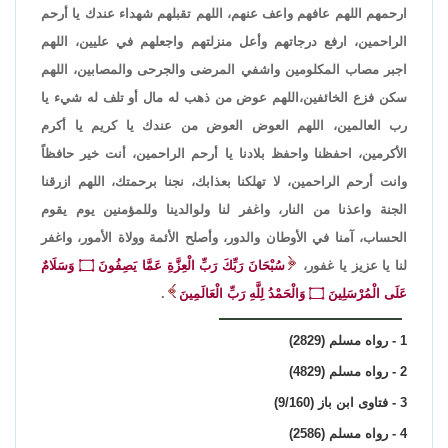
ارحمهم اللهم عافهم واعف عنهم، اللهم تقبلهم شهداء عندك يا أرحم
الراحمين، ارفع درجاتهم وأعل منزلتهم واجعلهم في عليين، اللهم
اجبر مصاب المكلومين واشفي المرضى والجرحى والمصابين، اللهم
سكن فزع الخائفين،اللهم عوض من ذهب له مال أو تلف له شيء يا
رب العالمين، اللهم العوض العوض من عندك يا كريم يا أكرم
الأكرمين، احفظنا واحفظ بلادنا يا أرحم الراحمين، أنت خير حافظاً
وانت أرحم الراحمين، لا تهلكنا بعذابك، نجنا برحمتك، اللهم ازرقنا
الجنة واعذنا من النار، واغفر لنا ولوالدينا وللمؤمنين يوم يقوم
الحساب، آمنا في الأوطان والدور، وأصلح الأئمة وولاة الأمور، واغفر
لنا يا عزيز يا غفور،
سُبْحَانَ رَبِّكَ رَبِّ الْعِزَّةِ عَمَّا يَصِفُونَ ۝ وَسَلَامٌ
عَلَى الْمُرْسَلِينَ ۝ وَالْحَمْدُ لِلَّهِ رَبِّ الْعَالَمِينَ
.
1 - رواه مسلم (2829)
2 - رواه مسلم (4829)
3 - فتاوى ابن باز (9/160)
4 - رواه مسلم (2586)