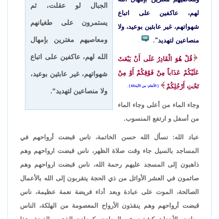
الجبال لو عقلت، ثم
لهم، عاكفين على اتباع
يستمرون على طغيانهم
شهواتهم، غير عابئين بوعيد، ولا
ومعاصيهم مغترين بإمهال
منصاعين لتهديد"
.
.
الله لهم، عاكفين على اتباع
قُلْ هُوَ الْقَادِرُ عَلَى أَنْ يَبْعَثَ
عَلَيْكُمْ عَذَاباً مِنْ فَوْقِكُمْ أَوْ مِنْ
شهواتهم، غير عابئين بوعيد،
تَحْتِ أَرْجُلِكُمْ
الأنعام: من الآية65
.
ولا منصاعين لتهديد".
وجاء الماء من أعلى وجاء الماء
من أسفل و ارتفع المنسوب.
عباد الله: نسأل الله حسن الخاتمة، ناس قبضت أرواحهم في
المساجد بالسيل جاء وقت صلاة الظهر، ناس قبضت ارواحهم وهم
ذاهبون إلى المسجد عليهم رحمة الله، ناس قبضت ارواحهم وهم
صائمون في العشر الأوائل من ذي الحجة يتقربون إلى الله بالأعمال
الصالحة، الموت على عبادة وبعد أداء فريضة نعمة عظيمة، ناس
قبضت أرواحهم وهم ينقذون الأرواح المعصومة من الهلكة، الناس