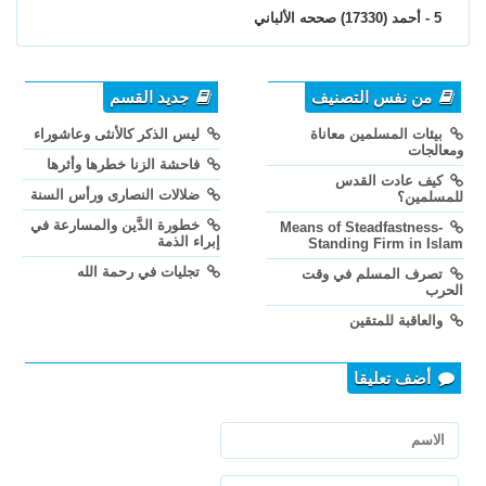
5 - أحمد (17330) صححه الألباني
من نفس التصنيف
جديد القسم
بيئات المسلمين معاناة
ليس الذكر كالأنثى وعاشوراء
ومعالجات
فاحشة الزنا خطرها وأثرها
كيف عادت القدس
ضلالات النصارى ورأس السنة
للمسلمين؟
خطورة الدَّين والمسارعة في
Means of Steadfastness-
إبراء الذمة
Standing Firm in Islam
تجليات في رحمة الله
تصرف المسلم في وقت
الحرب
والعاقبة للمتقين
أضف تعليقا