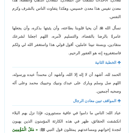
معادن، الأحداث كشفت عن المعادن، كمعادن الذهب والفضة، هذا
معدن نفيس هذا معدن خسيس، وهكذا يتفاوت الناس بالشرف وكرم
النفس.
نسأل الله

أن يحيا قلوبنا بطاعته، وأن يثبتها بذكره، وأن يجعلها
عامرةً بالرضا بالقضاء، والتسليم لأمره، اللهم اجعلنا لشرعك
منقادين، وبسنة نبينا عاملين، أقول قولي هذا واستغفر الله لي ولكم
فاستغفروه إنه هو الغفور الرحيم.
الخطبة الثانية
الحمد لله، أشهد أن لا إله إلا الله، وأشهد أن محمداً عبده ورسوله،
اللهم صل وسلم وبارك على عبدك ونبيك وحبيبك محمد وعلى آله
وصحبه أجمعين.
المواقف تبين معادن الرجال
عباد الله: الناس ما داموا في عافية مستورون، فإذا نزل بهم البلاء
انكشفت الحقائق، ظهر في هذه الكارثة المؤمنون الذين يهبون
لنجدة إخوانهم ومساعدتهم يمتثلون قول النبي ﷺ:
مَثَلُ الْمُؤْمِنِينَ