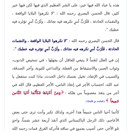
هذه يا عباد الله فيها خير، على الشر العظيم الذي فيها لكن فيها خير
كثير، قال الحسن البصري رحمه الله : "لا تكرهوا البلايا الواقعة ،
والنقمات الحادثة ، فَلَرُبَّ أمرٍ تكرهه فيه نجاتك ، ولَرُبَّ أمرٍ تؤثره فيه
عطبك ".
قال الحسن البصري رحمه الله :
"لا تكرهوا البلايا الواقعة ، والنقمات
الحادثة ، فَلَرُبَّ أمرٍ تكرهه فيه نجاتك ، ولَرُبَّ أمرٍ تؤثره فيه عطبك ".
إن في العلل لنعَماً لا ينبغي للعاقل أن يجهلها ، في تمحيص الذنوب،
وثواب الصبر، والاستيقاظ من الغفلة، والتداعي للتوبة، وأجر الصدقة،
والتسبب في الإنقاذ، تخيل نفسك داخل الحدث، ماذا كنت ستفعل يا
عبد الله، احتساب الأجر في إنقاذ الناس، الأجر العظيم، قال الله في
أجر من ينقذ معصوماً من هلكه :
وَمَنْ أَحْيَاهَا فَكَأَنَّمَا أَحْيَا النَّاسَ
جَمِيعاً
المائدة: من الآية32
.
كأنما أحيا الناس جميعاً هذا أجره، ولذلك تكبر وأنت ترى حتى بعض
الأعاجم، ذلك الرجل الباكستاني الذي أنقذ أربعة عشر نفساً، واحدٍ
تلو الآخر، حتى أصيب بعمودٍ في ساقه فأدركه الغرق فمات رحمه الله