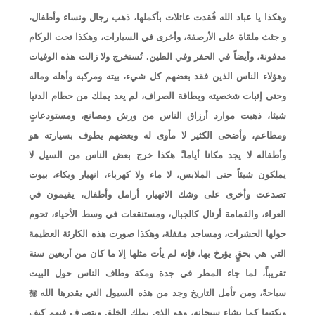
وهكذا يا عباد الله فُقدت عائلات بأكملها، ذهب رجال ونساء وأطفال،
و جثث ملقاة على الأرصفة، وأخرى في السيارات، وهكذا تحت الركام
مدفونة، وأيضاً في الحفر وفي الطين. تُستخرج ولا زالت هذه الوفيات
وهؤلاء الناس الذين فقد بعضهم كل شيء، بيته ومركبه وأهله وماله
وحتى إثبات شخصيته وبطاقة الصراف، لم يعد يملك من حطام الدنيا
شيئا، ذهبت موارد أرزاق الناس من ورش ومصانع، ومستودعاتٍ
ومطاعم، وأضحى الكثير لا مأوى له وبعضهم يطوف بسيارته هو
وأطفاله لا يجد مكانا أياما.ً هكذا خرج بعض الناس من السيل لا
يملكون شيئاً حتى الملابس، لا ماء ولا كهرباء، انهيار وبكاء، بيوت
تصدعت وأخرى على وشك الانهيار، أرامل وأطفال، يقيمون في
العراء، والقمامة أرتال كالجبال، ومستنقعات في وسط الأحياء، تحوم
حولها الحشرات، ومساجد مقفلة، وهكذا صورت هذه الكارثة العظيمة
التي هي بحقٍ يؤرخ بها، فإنه لم يأت مثلها إلا ما كان من أربعين سنة
تقريباً، لما جاء المطر في جدة ومكة وطاف الناس حول البيت
سباحةً، ومن تأمل التاريخ وجد من هذه السيول التي يقدرها الله

ويكتبها كما يشاء سبحانه، وهو الذي يملك الخلق ويتصرف فيهم كيف