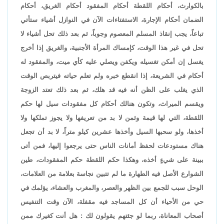
بالكوارث، أحكام اللقطة أحكام المفقود أحكام الغريق، أحكام
الضمان أحكام الإجارة، الاستفتاءات الآن في النوازل أشياء ستأتي
تباعاً، يجب إنقاذ المسلم المعصوم وجوباً، ثم بعد ذلك تحل أشياء لا
تحل في غير هذا الوقت، كإمساك المرأة الأجنبية، والغريق إذا أخرج
يغسل إن أمكن تغسيله ويكفن ويصلي عليه كأي ميت، والمفقود له
أحكام في الشريعة، إذا انقطع خبره ولم تعلم حياته فيتربص الوقت
الذي يغلب على الظن أنه فيه قد هلك، ثم بعد ذلك تعتد الزوجة
ويقسم الميراث، وتكون هنالك أحكام كل مفقودات سيل لها حكم
اللقطة، التي لها قيمة وثمن لا بد من تعريفها ولا يجوز تملكها ولا
أخذها، ولو سحبها السيل وأخذها عشرين كيلو متراً، لا بد أن تجعل
هناك مستودعات لحفظ أمانات الناس حتى يرجعوا إليها، فمن أتى
ببينة على شيءٍ أخذه، وهكذا حكم اللقطة حكم المفقودات، طين
الشوارع الأصل فيه الطهارة ما لم تتبين نجاسة بعلامة من العلامات،
الوحل سبب للجمع بين الظهر والعصر، والمغرب والعشاء، يؤلمك في
حي من الأحياء أن كل المساجد فيه مقفلة، الآن وقت التنفيس
أصحاب المعاناة، ربما لو جئتهم يقولون لك : هل أنت كغيرك ممن