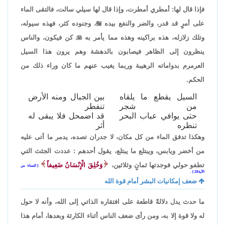
فإذا قال لها: أمطري أمطرت، وإذا قال لها سيلي سالت، فالتقى الماء
على أمرٍ قد قدر، والضر والنفع بيده

، وجنوده كثر، فهذه سيوله،
وتلك زلازله، هذه براكينه وهذه مما يأمر به

كن فيكون، والناس
ينظرون إلى الظاهر فيصابون بالدهشة وهم يرون هذا السيل
العرمرم بدواماته الرهيبة وربما يغيب عنهم ما كان وراء ذلك من
الحكم.
السيل يقطع ما يلقاه
بين الجبال ومنه الأرض
من شجر
تنفطر
حتى يوافي عباب البحر
قد اضمحل فلا يبقى له
تنظره
أثر
وهكذا تدفق الماء من كل مكان، لا جدران تصده، يدمر ما أتى عليه
من أخضر ويابس، ويبتلع ما يبتلع، يقول أحدهم : عددت الجثث التي
تطفو حولي فوجدتها ثمانٍ وثلاثين،
وَخُلِقَ الْإِنْسَانُ ضَعِيفاً
النساء: من
الآية28
.
ضعف إمكانيات البشر أمام قوة الله
ما حدث يدل دلالةً قاطعة على افتقاره الذاتي إلى الله، وأنه لا حول
له ولا قوة إلا به، ومن رأى ضعف الناس أثناء الكارثة وبعدها، أمام هذا