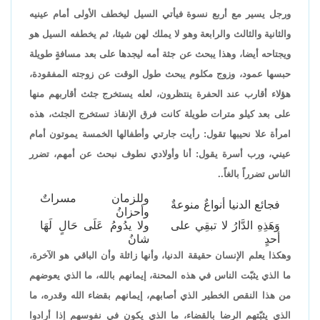
ورجل يسير مع أربع نسوة فيأتي السيل ليخطف الأولى أمام عينيه
والثانية والثالث والرابعة وهو لا يملك لهن شيئا، ثم يخطفه السيل هو
ويجتاحه أيضا، وهذا يبحث عن جثة أمه ليجدها على بعد مسافةٍ طويلة
حبسها عمود، وزوج مكلوم يبحث طول الوقت عن زوجته المفقودة،
هؤلاء أقارب عند الحفرة ينتظرون، لعله يستخرج جثث أقاربهم منها
على بعد كيلو مترات طويلة كانت فرق الإنقاذ تستخرج الجثث، هذه
امرأة علا نحيبها تقول: رأيت جارتي وأطفالها الخمسة يموتون أمام
عيني، ورب أسرة يقول: أنا وأولادي نطوف نبحث عن أمهم، تضرر
الناس تضرراً بالغاً..
وللزمان مسراتٌ
فجائع الدنيا أنواعٌ منوعةٌ
وأحزانُ
وَهَذِهِ الدَّارُ لا تبقِي على
ولا يدُومُ عَلَى حَالٍ لَهَا
أحدٍ
شانُ
وهكذا يعلم الإنسان حقيقة الدنيا، وأنها زائلة وأن الباقي هو الآخرة،
ما الذي يثبّت الناس في هذه المحنة، إيمانهم بالله، ما الذي يعوضهم
من هذا النقص الخطير الذي أصابهم، إيمانهم بقضاء الله وقدره، ما
الذي يثبّتهم الرضا بالقضاء، ما الذي يكون في نفوسهم إذا أرادوا