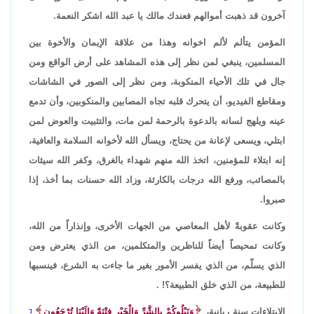
آخرون قد ذهبت أموالهم فعندك مالك يا عبد الله اشكر النعمة.
المؤمن يتألم لألم اخوانه وهذا من علاقة الإيمان والأخوة بين
المسلمين، ينبغي لمن نظر إلى هذه المشاهد على أرض الواقع ومن
جال في تلك الأحياء المنكوبة، ومن نظر إلى الصور في الشاشات
ومقاطع الفيديو، أن يتحرك قلبه تجاه المصابين والمنكوبين، وأن تدمع
عينه ويلهج لسانه بالدعوة بالرحمة لمن مات، والتثبيت والعوض لمن
ابتلي، ويسعى لإعانة من يحتاج، ويسأل الله لأخوانه السلامة والعافية،
إنه ابتلاء للمؤمنين، اتخذ الله منهم شهداء بالغرق، وكفر الله سيئات
بالمصائب، ورفع الله درجات بالكارثة، وزاد الله حسنات بما أخذ، إذا
صبروا.
وكانت عقوبةً لأهل المعاصي من الجهات الأخرى، وإنذاراً من الله،
وكانت تمحيصاً أيضاً للناظرين والمتكلمين، من الذي يعترض ومن
الذي يسلّم، من الذي يفسر الأمور بغير ما جاءت به الشرع، فينسبها
للطبيعة، من الذي خلق الطبيعة؟! .
الابتلاءات سنة ربانية،
وَنَبْلُوكُمْ بِالشَّرِّ وَالْخَيْرِ فِتْنَةً وَإِلَيْنَا تُرْجَعُون