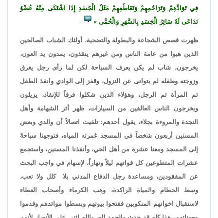
فِي تَوَادِّهِمْ وَتَرَاحُمِهِمْ وَتَعَاطُفِهِمْ مَثَلُ الْجَسَدِ إِذَا اشْتَكَى مِنْهُ عُضْوٌ
تَدَاعَى لَهُ سَائِرُ الْجَسَدِ بِالسَّهَرِ وَالْحُمَّى
..
ظهرت قصص الشجاعة والبطولة والتضحية، أولئك الشباب الصالحين
الذين هبوا من عامة الناس ومن غيرهم ينقذون، يمدون يد العون،
يخرجون، شاب لم يكن يعرف السباحة لكن لما رأى رجل يغرق
وزوجته وطفله لم يتوانى عن النزول، وقفز إلى الوادي وانقذ الطفل
ثم المرأة ثم الرجل، وهؤلاء الذين شكلوا فرقاً للإنقاذ، يزيلون
ويخرجون الناس العالقين من السيارات، ظهر أثر الشهامة وأهل
النجدة والمروءة بجلاء، يقول أحدهم: تلقيت اتصالاً أن والدي وبعض
المسنين أربعون شخصاً في المسجد غمرته المياه، فتوجهنا سباحةً
إلى المسجد ومعنا عشرة من أهل الحي، وأنقذنا المسنين، واستجمع
عشرات المتطوعين كل قواتهم ليلاً ونهاراً، لإسهام في واجب البحث
عن المفقودين، ومساعدة رجل الدفاع المدني بلا كلل ولا تعب،
وسط الحطام والمياة الراكدة، وهب الكرماء وأصحاب العطاء
لاستقبال اخوانهم المنكوبين ففتحوا بيوتهم وبسطوا موائدهم وقدموا
معوناتهم، هذا كله قد حدث والحمد لله، والله اثنى على الأنصار لأنهم