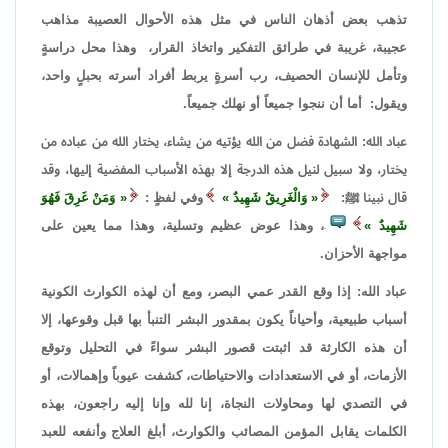
تذهب بعض أذهان الناس في مثل هذه الأحوال العصيبة مذاهب
عجيبة، غريبة في طرائق التفكير واتخاذ القرار، وهذا محل دراسةٍ
وتأمل للإنسان الحصيف، رب أسرةٍ يربط أفراد أسرته بحبلٍ واحد،
ويقول: أما أن ننجوا جميعاً أو نهلك جميعاً.
عباد الله: الشهادة فضل من الله يؤتيه من يشاء، يختار الله من عباده من
يختار، ولا سبيل لنيل هذه الدرجة إلا بهذه الأسباب المفضية إليها، وقد
قال نبينا ﷺ:
وَالْغَرِيقُ شَهِيدٌ
وفي لفظٍ :
وَمَنْ غَرِقَ فَهُوَ
شَهِيدٌ
، وهذا عوض عظيم وتسلية، وهذا مما يعين على
.
مواجهة الأحزان.
عباد الله: إذا وقع القدر عمي البصر، ومع أن لهذه الكوارث الكونية
أسباب طبيعية، وأحياناً يكون بمقدور البشر التنبأ بها قبل وقوعها، إلا
أن هذه الكارثة قد اثبتت قصور البشر سواءً في التحليل وتوقع
الأزمات، أو في الاستعدادات والاحتياطات، كشفت عيوباً وإهمالات، أو
في التصدي لها ومحاولات النجاة، إنا لله وإنا إليه راجعون، بهذه
الكلمات يقابل المؤمن المصائب والكوارث، أبلغ العلاج وأنفعه للعبد