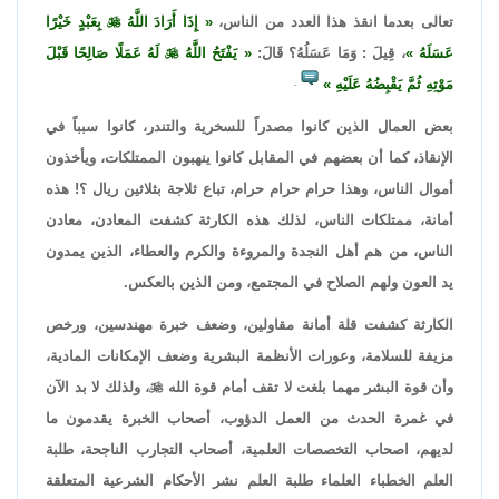
تعالى بعدما انقذ هذا العدد من الناس،
إِذَا أَرَادَ اللَّهُ

بِعَبْدٍ خَيْرًا
عَسَلَهُ
، قِيلَ : وَمَا عَسَلُهُ؟ قَالَ:
يَفْتَحُ اللَّهُ

لَهُ عَمَلًا صَالِحًا قَبْلَ
مَوْتِهِ ثُمَّ يَقْبِضُهُ عَلَيْهِ
.
بعض العمال الذين كانوا مصدراً للسخرية والتندر، كانوا سبباً في
الإنقاذ، كما أن بعضهم في المقابل كانوا ينهبون الممتلكات، ويأخذون
أموال الناس، وهذا حرام حرام حرام، تباع ثلاجة بثلاثين ريال ؟! هذه
أمانة، ممتلكات الناس، لذلك هذه الكارثة كشفت المعادن، معادن
الناس، من هم أهل النجدة والمروءة والكرم والعطاء، الذين يمدون
يد العون ولهم الصلاح في المجتمع، ومن الذين بالعكس.
الكارثة كشفت قلة أمانة مقاولين، وضعف خبرة مهندسين، ورخص
مزيفة للسلامة، وعورات الأنظمة البشرية وضعف الإمكانات المادية،
وأن قوة البشر مهما بلغت لا تقف أمام قوة الله

، ولذلك لا بد الآن
في غمرة الحدث من العمل الدؤوب، أصحاب الخبرة يقدمون ما
لديهم، اصحاب التخصصات العلمية، أصحاب التجارب الناجحة، طلبة
العلم الخطباء العلماء طلبة العلم نشر الأحكام الشرعية المتعلقة