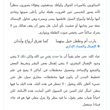
المنكوبين بكاميرات الجوال وأولئك يستغيثون وهؤلاء يصورون منظراً
كأنه يصور الشمس حين الغروب، طفلة تبكي بأعلى صوتها وتنادى
أمها وأباها وأمواج السيل تلاطمها يمنى ويسرة وهي تحاول الإمساك
بجثة تمر بجانبها أو تتشبث بأي أمل، هل يجوز أن يقف هنالك من لا
يحرك ساكناً حتى يختفي صوت الطفلة ويتوارى.
يارب أم وطفل حيل بينهما
كما تفرق أرواح وأبدان
الإهمال والفساد الإداري
عباد الله: نحن نعلم يقيناً أن ما حدث بقدرٍ من الله ولكن ذلك لا ينفي
وجود الإهمال البشري، لا ينفي إهمال بعض البشر وتفريط البعض
والجشع والإساءة، وتحصيل مخططات في أماكن لا يصح في علم
تخطيط المدن أن يكون فيها مخططات، مجاري سيل، هل نحن
نسيء الظن بالله ونقول : لا تمطر في هذه البلد، هذه البلد ما فيها
مطر، اسأل كبار السن عن السيول التي أصابت هذه الأمكنة، لكن
احياناً شباب مغتر يقول: ما فيه مطر ولا ينزل مطر، فها هو قد جاء،
فماذا ستفعل.