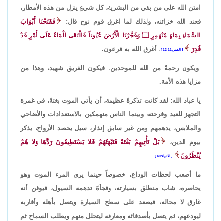
امتن الله على من بقي من البشرية، كل شيءٍ ينزل من هذه الأمطار،
فعند الله خزائنه، ولذلك لما اغرق قوم نوح قال:
فَفَتَحْنَا أَبْوَابَ
السَّمَاءِ بِمَاءٍ مُنْهَمِرٍ
۝
وَفَجَّرْنَا الْأَرْضَ عُيُوناً فَالْتَقَى الْمَاءُ عَلَى أَمْرٍ قَدْ
قُدِرَ
أغرق الله به فرعون.
القمر:11-12
.
ويكون رحمةً من الله للموحدين، فيكون الغريق شهيد، وهذا من
مزايا هذه الأمة.
يا عباد الله: لقد كانت تذكرةً عظيمة، أن يأتي الموت بغتةً، في غمرة
التجهز للعيد وفرحته، وبينما الناس منهمكين بالاستعدادات والأضاحي
والملابس، يدهمهم ومن غير سابق إنذار، سيل يحصد الأرواح، يذكر
بيوم الدين،
بَلْ تَأْتِيهِمْ بَغْتَةً فَتَبْهَتُهُمْ فَلا يَسْتَطِيعُونَ رَدَّهَا وَلا هُمْ
يُنْظَرُونَ
الانبياء:40
.
ما أصعب لحظات الوداع، خصوصاً حينما يرى المرء الموت وهو
يحاصره، شاب منطلق بسيارته، وفجأهً تدهمه السيول، فيوقن أنه
غارق لا محاله، فيصعد على سطح السيارة ويتصل بأهله وأقاربه
ليودعهم، ثم يتصل بأصدقائه ومعارفه ليتحلل منهم ويطلب السماح ثم