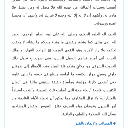
أنفسنا وسيئات أعمالنا، من يهده الله فلا مضل له ومن يضلل فلا
هادي له، وأشهد أن لا إله إلا الله وحده لا شريك له، وأشهد أن محمداً
عبده ورسوله..
الحمد لله العليم الحكيم، وصلى الله على نبيه الصابر الرحيم، الحمد
لله الذي يبتلي كما يشاء، ويقضي ما يشاء ويحكم ما يشاء، لا معقب
لحكمه ولا راد لأمره، وهو القوي العزيز،

الواحد القهار، والملك
الجبار، أتى أمره فداهم السيل الناس، وفي سويعاتٍ تحول ذلك
الجنوب الشرقي من مكانٍ يشكو قلة المياه وشح الأمطار إلى طوفان
جارفٍ وسيلٍ جرار، يكتسح ما أمامه، ويبتلع في جوفه ما يأتي عليه،
حتى أضحى كارثةً مؤلمة، ومأساهً حقيقة ستبقى ماثلةً في أذهان
الكثيرين، فاجعة أربعاء جدة التي أصابت ثلث المدينة، وأنتجت أضراراً
بالمليارات، ولا تزال المخاوف مما يمكن أن تحمله الأيام القادمة من
أمر السيول وفيضان مياه الصرف تقلق النفوس وتقض المضاجع،
نسأل الله السلامة واللطف والعافية.
المصائب والإيمان بالقدر