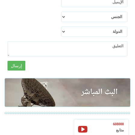
إرسال
608000
متابع