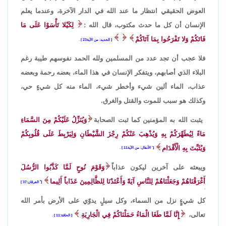
العوض الحقيقي انتظار ما عند الله في الدار الآخرة، وعندما يعلم
الإنسان أن كل ما حدث مكتوب، قال الله :
لِكَيْلا تَأْسَوْا عَلَى مَا
فَاتَكُمْ وَلا تَفْرَحُوا بِمَا آتَاكُمْ
الحديد: من الآية23
.
فلا عجب أن تجد عدد من المسلمين ولله الحمد نفوسهم طيبة رغم
البلاء الذي أصابهم، ويتفكر الإنسان في هذا الماء، بعضه رحمة وبعضه
عذاب، الماء ألين شيء وأخطر شيء، الماء منه كل شيءٍ حي،
وكذلك هو سبب للموت والقتل والغرق.
يثبت الله به المؤمنين كما ثبت الصحابة
وَيُنَزِّلُ عَلَيْكُمْ مِنَ السَّمَاءِ
مَاءً لِيُطَهِّرَكُمْ بِهِ وَيُذْهِبَ عَنْكُمْ رِجْزَ الشَّيْطَانِ وَلِيَرْبِطَ عَلَى قُلُوبِكُمْ
وَيُثَبِّتَ بِهِ الْأَقْدَام
َ الأنفال: من الآية11
.
ويبعثه على آخرين ليكون عذاباً
وَقَوْمَ نُوحٍ لَمَّا كَذَّبُوا الرُّسُلَ
أَغْرَقْنَاهُمْ وَجَعَلْنَاهُمْ لِلنَّاسِ آيَةً وَأَعْتَدْنَا لِلظَّالِمِينَ عَذَاباً أَلِيما
ً الفرقان:37
.
كل شيءٍٍ نزل من السماء، وكل سيلٍ يدوّي على الأرض بأمر الله
تعالى،
إِنَّا لَمَّا طَغَا الْمَاءُ حَمَلْنَاكُمْ فِي الْجَارِيَةِ
الحاقة:11
.