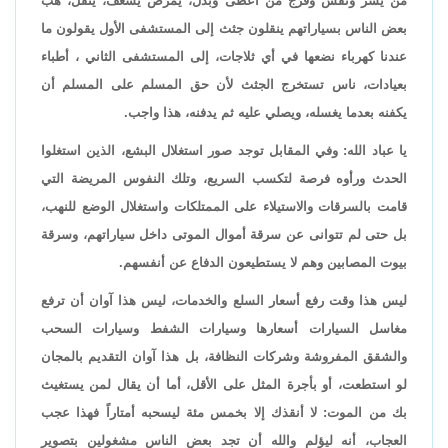
من يسّر ونفّس وفرّج من أعطى وبذل، يمرّض يسعف، ينقل، هب
بعض الناس بسياراتهم ينقلون جثث إلى المستشفى الأول يقولون ما
عندنا كهرباء نضعها في أي ثلاجات، إلى المستشفى الثاني ، أطباء
بعيادات، ناس تستخرج الجثث لأن حق المسلم على المسلم أن
يكفنه بعدما يغسله، ويصلي عليه ثم يدفنه، هذا واجب.
يا عباد الله: وفي المقابل توجد صور استغلال البشع، الذين استغلوا
الحدث ورأوه فرصة لتكسب السريع، وتلك النفوس المريضة التي
قامت بالسرقات والاستيلاء على الممتلكات واستغلال الوضع للنهب،
بل حتى لم تتوانى عن سرقة أموال الموتى داخل سياراتهم، وسرقة
بيوت المصابين وهم لا يستطيعون الدفاع عن أنفسهم.
ليس هذا وقت رفع أسعار السلع والخدمات، ليس هذا آوان أن ترفع
مغاسل السيارات أسعارها وسيارات الشفط وسيارات السحب
والشقق المفروشة وشركات النظافة، بل هذا آوان التقديم بالمجان
لو استطعت، أو بأجرة المثل على الأقل، أما أن يقال لمن يستغيث
بك من الموت: لا أنقذك إلا بخمس مئة ليسحبه أمتاراً فهذا عجب
العجاب، أنه ليؤلم والله أن تجد بعض الناس مشغولين بتصوير