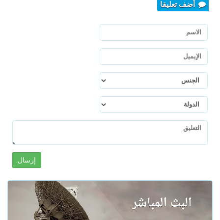
أضف تعليقا
إرسال