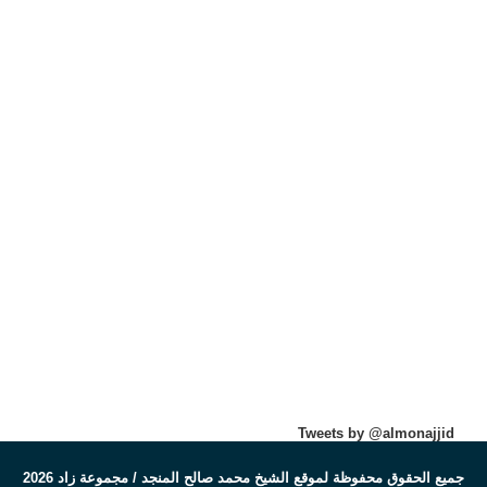
Tweets by @almonajjid
جميع الحقوق محفوظة لموقع الشيخ محمد صالح المنجد / مجموعة زاد 2026