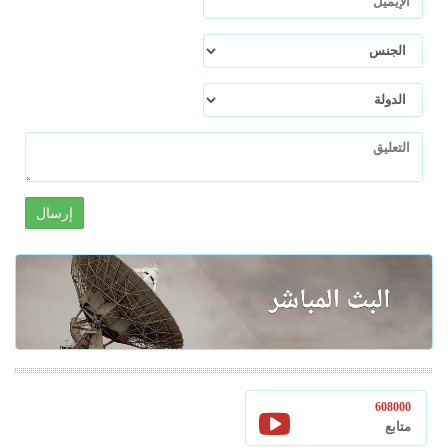
إرسال
608000
متابع