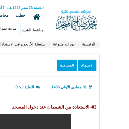
الجمعة
23
صفر
1448 هـ
::
7
أ
خطب
محاض
يتم بث جميع ال
مناشط الشيخ
الرئيسية
دورات متنوعة
سلسلة الأربعون في الاستعاذات
الاستماع
المشاهدة
01 جمادى الأولى 1438
التعليقات: 0
02- الاستعاذة من الشيطان عند دخول المسجد