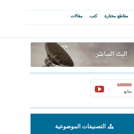
مقاطع مختارة
كتب
مقالات
608000
متابع
التصنيفات الموضوعية