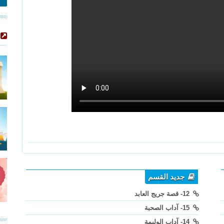
جديد القسم
12- قصة جريج العابد
15- آداب الصحبة
14- آداب الوليمة