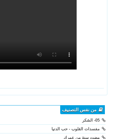
من نفس التصنيف
05- الشكر
مفسدات القلوب - حب الدنيا
مضت سنة من عمرك