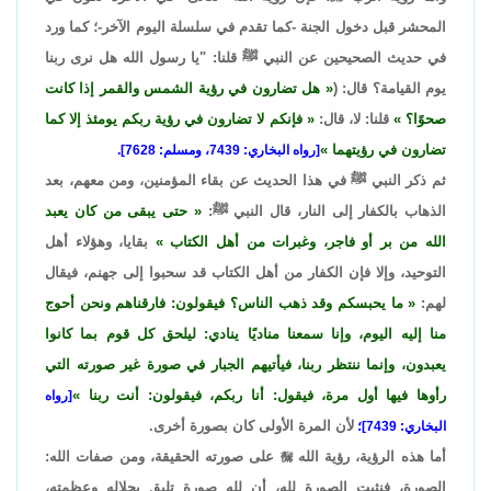
المحشر قبل دخول الجنة -كما تقدم في سلسلة اليوم الآخر-؛ كما ورد
في حديث الصحيحين عن النبي ﷺ قلنا: "يا رسول الله هل نرى ربنا
يوم القيامة؟ قال: (
هل تضارون في رؤية الشمس والقمر إذا كانت
صحوًا؟
قلنا: لا، قال:
فإنكم لا تضارون في رؤية ربكم يومئذ إلا كما
تضارون في رؤيتهما
[رواه البخاري: 7439، ومسلم: 7628].
ثم ذكر النبي ﷺ في هذا الحديث عن بقاء المؤمنين، ومن معهم، بعد
الذهاب بالكفار إلى النار، قال النبي ﷺ:
حتى يبقى من كان يعبد
الله من بر أو فاجر، وغبرات من أهل الكتاب
بقايا، وهؤلاء أهل
التوحيد، وإلا فإن الكفار من أهل الكتاب قد سحبوا إلى جهنم، فيقال
لهم:
ما يحبسكم وقد ذهب الناس؟ فيقولون: فارقناهم ونحن أحوج
منا إليه اليوم، وإنا سمعنا مناديًا ينادي: ليلحق كل قوم بما كانوا
يعبدون، وإنما ننتظر ربنا، فيأتيهم الجبار في صورة غير صورته التي
رأوها فيها أول مرة، فيقول: أنا ربكم، فيقولون: أنت ربنا
[رواه
لأن المرة الأولى كان بصورة أخرى.
البخاري: 7439]؛
أما هذه الرؤية، رؤية الله

على صورته الحقيقة، ومن صفات الله:
الصورة، فنثبت الصورة لله، أن لله صورة تليق بجلاله وعظمته،