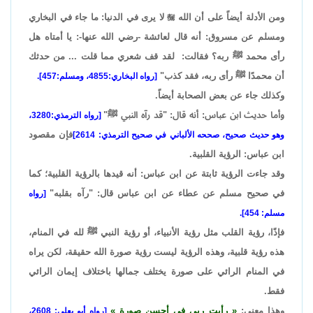
ومن الأدلة أيضاً على أن الله

لا يرى في الدنيا: ما جاء في البخاري
ومسلم عن مسروق: أنه قال لعائشة -رضي الله عنها-: يا أمتاه هل
رأى محمد ﷺ ربه؟ فقالت: لقد قف شعري مما قلت ... من حدثك
أن محمدًا ﷺ رأى ربه، فقد كذب"
[رواه البخاري:4855، ومسلم:457].
وكذلك جاء عن بعض الصحابة أيضاً.
وأما حديث ابن عباس: أنه قال: "قد رآه النبي ﷺ"
[رواه الترمذي:3280،
فإن مقصود
وهو حديث صحيح، صححه الألباني في صحيح الترمذي: 2614]
ابن عباس: الرؤية القلبية.
وقد جاءت الرؤية ثابتة عن ابن عباس: أنه قيدها بالرؤية القلبية؛ كما
في صحيح مسلم عن عطاء عن ابن عباس قال: "رآه بقلبه"
[رواه
مسلم: 454].
فإذًا، رؤية القلب مثل رؤية الأنبياء، أو رؤية النبي ﷺ لله في المنام،
هذه رؤية قلبية، وهذه الرؤية ليست رؤية صورة الله حقيقة، لكن يراه
في المنام الرائي على صورة يختلف جمالها باختلاف إيمان الرائي
فقط.
وهذا معنى:
رأيت ربي في أحسن صورة
[رواه أبو يعلى: 2608،