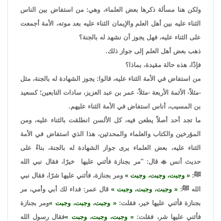
ولكن هنا مسألة ذكرها بعض العلماء، وهي: من استفاض بين الناس
الثناء عليه بين أهل العلم والإيمان الثناء عليه بعد موته، الأمة أجمعت
على الثناء عليه، فهل يجوز أن نشهد له بالجنة؟
ذهب بعض أهل العلم إلى جواز ذلك.
فإذًا، هذه حالة مقيدة، بماذا؟
من استفاض في الأمة الثناء عليه، قالوا: يجوز الشهادة له بالجنة، مثل
-مثلاً- الأئمة الأربعة -مثلاً- عمر بن عبد العزيز، سادات التابعين؛ كسعيد
بن المسيب، أناس استفاض في الأمة الثناء عليهم.
ما تجد أحد أصلاً يطعن فيه، كل الألسن انطلقت بالثناء عليه، ومن
المؤرخين والكتاب والعلماء والمحدثين، هذا الذي استفاض في الأمة
الثناء عليه، بعض العلماء يرى جواز الشهادة له بالجنة، بناءً على
حديث أنس

قال: "مر بجنازة فأثني عليها خيرًا، فقال نبي الله
ﷺ:
وجبت، وجبت، وجبت
ومر بجنازة، فأثني عليها شرًا، فقال نبي
الله ﷺ:
وجبت، وجبت، وجبت
قال عمر: فداء لك أبي وأمي، مر
بجنازة فأثني عليها خير، فقلت:
وجبت، وجبت، وجبت
ومر بجنازة
فأثني عليها شر، فقلت:
وجبت، وجبت، وجبت
فقال رسول الله