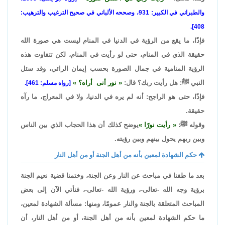
والطبراني في الكبير: 931، وصححه الألباني في صحيح الترغيب والترهيب:
408].
فإذًا، ما يقع من الرؤية في الدنيا في المنام ليست هي صورة الله
حقيقة الذي في المنام، حتى لو رأيت في المنام، لكن تتفاوت هذه
الرؤية المنامية في جمال الصورة بحسب إيمان الرائي، وقد سئل
النبي ﷺ: هل رأيت ربك؟ قال:
نور أنى أراه؟
[رواه مسلم: 461].
فإذًا، حتى هو الراجح: أنه لم يره في الدنيا، ولا في المعراج، ما رآه
حقيقة.
وقوله ﷺ:
رأيت نورًا
يوضح كذلك أن هذا الحجاب الذي بين الناس
وبين ربهم يحول بينهم وبين رؤيته.
حكم الشهادة لمعين بأنه من أهل الجنة أو من أهل النار
بعد ما طفنا في مباحث عن النار وعن الجنة، وختمنا قضية نعيم الجنة
برؤية وجه الله -تعالى-، ورؤية الله -تعالى-، فنأتي الآن إلى بعض
المباحث المتعلقة بالجنة والنار عمومًا، ومنها: مسألة الشهادة لمعين،
ما حكم الشهادة لمعين بأنه من أهل الجنة، أو من أهل النار، أن