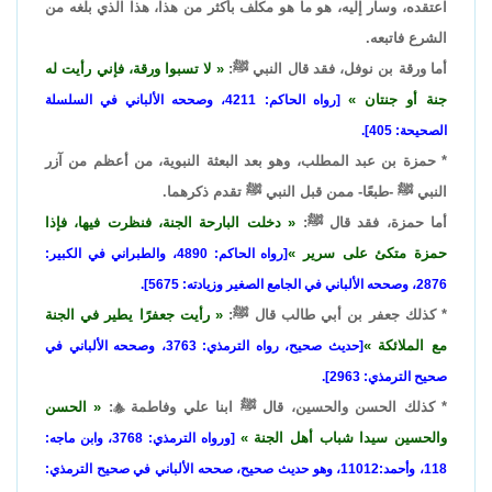
اعتقده، وسار إليه، هو ما هو مكلف بأكثر من هذا، هذا الذي بلغه من
الشرع فاتبعه.
أما ورقة بن نوفل، فقد قال النبي ﷺ:
لا تسبوا ورقة، فإني رأيت له
جنة أو جنتان
[رواه الحاكم: 4211، وصححه الألباني في السلسلة
الصحيحة: 405].
* حمزة بن عبد المطلب، وهو بعد البعثة النبوية، من أعظم من آزر
النبي ﷺ -طبعًا- ممن قبل النبي ﷺ تقدم ذكرهما.
أما حمزة، فقد قال ﷺ:
دخلت البارحة الجنة، فنظرت فيها، فإذا
حمزة متكئ على سرير
[رواه الحاكم: 4890، والطبراني في الكبير:
2876، وصححه الألباني في الجامع الصغير وزيادته: 5675].
* كذلك جعفر بن أبي طالب قال ﷺ:
رأيت جعفرًا يطير في الجنة
مع الملائكة
[حديث صحيح، رواه الترمذي: 3763، وصححه الألباني في
صحيح الترمذي: 2963].
* كذلك الحسن والحسين، قال ﷺ ابنا علي وفاطمة

:
الحسن
والحسين سيدا شباب أهل الجنة
[ورواه الترمذي: 3768، وابن ماجه:
118، وأحمد:11012، وهو حديث صحيح، صححه الألباني في صحيح الترمذي: