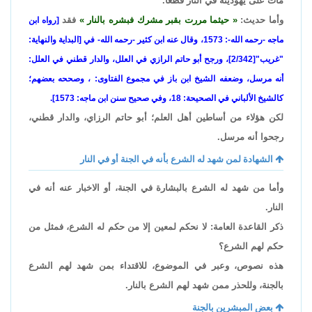
مات على يهوديته في النار قطعًا.
وأما حديث:
حيثما مررت بقبر مشرك فبشره بالنار
فقد
[رواه ابن
ماجه -رحمه الله-: 1573، وقال عنه ابن كثير -رحمه الله- في [البداية والنهاية:
"غريب"[2/342]، ورجح أبو حاتم الرازي في العلل، والدار قطني في العلل:
أنه مرسل، وضعفه الشيخ ابن باز في مجموع الفتاوى: ، وصححه بعضهم؛
كالشيخ الألباني في الصحيحة: 18، وفي صحيح سنن ابن ماجه: 1573].
لكن هؤلاء من أساطين أهل العلم؛ أبو حاتم الرزاي، والدار قطني،
رجحوا أنه مرسل.
الشهادة لمن شهد له الشرع بأنه في الجنة أو في النار
وأما من شهد له الشرع بالبشارة في الجنة، أو الاخبار عنه أنه في
النار.
ذكر القاعدة العامة: لا نحكم لمعين إلا من حكم له الشرع، فمثل من
حكم لهم الشرع؟
هذه نصوص، وعبر في الموضوع، للاقتداء بمن شهد لهم الشرع
بالجنة، وللحذر ممن شهد لهم الشرع بالنار.
بعض المبشرين بالجنة