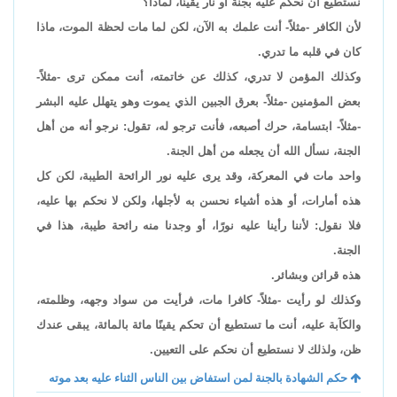
نستطيع أن نحكم عليه بجنة أو نار يقينًا، لماذا؟
لأن الكافر -مثلاً- أنت علمك به الآن، لكن لما مات لحظة الموت، ماذا
كان في قلبه ما تدري.
وكذلك المؤمن لا تدري، كذلك عن خاتمته، أنت ممكن ترى -مثلاً-
بعض المؤمنين -مثلاً- بعرق الجبين الذي يموت وهو يتهلل عليه البشر
-مثلاً- ابتسامة، حرك أصبعه، فأنت ترجو له، تقول: نرجو أنه من أهل
الجنة، نسأل الله أن يجعله من أهل الجنة.
واحد مات في المعركة، وقد يرى عليه نور الرائحة الطيبة، لكن كل
هذه أمارات، أو هذه أشياء نحسن به لأجلها، ولكن لا نحكم بها عليه،
فلا نقول: لأننا رأينا عليه نورًا، أو وجدنا منه رائحة طيبة، هذا في
الجنة.
هذه قرائن وبشائر.
وكذلك لو رأيت -مثلاً- كافرا مات، فرأيت من سواد وجهه، وظلمته،
والكآبة عليه، أنت ما تستطيع أن تحكم يقينًا مائة بالمائة، يبقى عندك
ظن، ولذلك لا نستطيع أن نحكم على التعيين.
حكم الشهادة بالجنة لمن استفاض بين الناس الثناء عليه بعد موته