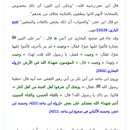
قال ابن حجر-رحمه الله-: "وحكى ابن التين: أن ذلك مخصوص
بالصحابة؛ لأنهم كانوا ينطقون بالحكمة بخلاف من بعدهم".
ثم قال ابن حجر: "والصواب: أن ذلك يختص بالثقات والمتقين"
[فتح
انتهى.
الباري: 3/229]
وقد جاء في صحيح البخاري عن أنس

قال : "مر على النبي ﷺ
بجنازة فأثنوا عليها خيرًا، فقال:
وجبت
ثم مر بأخرى، فأثنوا عليها
شرًا، فقال:
وجبت
فقيل: يا رسول الله قلت لهذا:
وجبت
ولهذا:
وجبت
قال:
المؤمنون شهداء الله في الأرض
[رواه
البخاري:2642].
وروى ابن ماجه عن أبي بكر بن أبي زهير الثقفي عنه أبيه قال: خطبنا
رسول الله ﷺ، فقال:
يوشك أن تعرفوا أهل الجنة من أهل النار
،
قالوا: بم ذاك يا رسول الله؟ قال:
بالثناء الحسن، والثناء السيئ،
أنتم شهداء الله بعضكم على بعض
[رواه ابن ماجه:4221، وحسنه ابن
حجر، وحسنه الألباني في صحيح ابن ماجه: 4211].