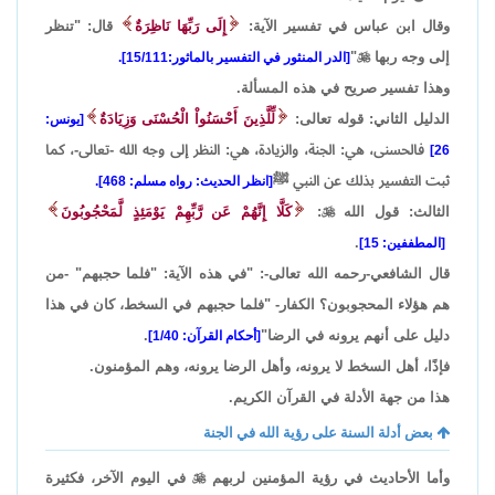
وقال ابن عباس في تفسير الآية:
إِلَى رَبِّهَا نَاظِرَةٌ
قال: "تنظر
إلى وجه ربها

"
[الدر المنثور في التفسير بالماثور:15/111].
وهذا تفسير صريح في هذه المسألة.
الدليل الثاني: قوله تعالى:
لِّلَّذِينَ أَحْسَنُواْ الْحُسْنَى وَزِيَادَةٌ
[يونس:
فالحسنى، هي: الجنة، والزيادة، هي: النظر إلى وجه الله -تعالى-، كما
26]
ثبت التفسير بذلك عن النبي ﷺ
[انظر الحديث: رواه مسلم: 468].
الثالث: قول الله

:
كَلَّا إِنَّهُمْ عَن رَّبِّهِمْ يَوْمَئِذٍ لَّمَحْجُوبُونَ
.
[المطففين: 15]
قال الشافعي-رحمه الله تعالى-: "في هذه الآية: "فلما حجبهم" -من
هم هؤلاء المحجوبون؟ الكفار- "فلما حجبهم في السخط، كان في هذا
دليل على أنهم يرونه في الرضا"
.
[أحكام القرآن: 1/40]
فإذًا، أهل السخط لا يرونه، وأهل الرضا يرونه، وهم المؤمنون.
هذا من جهة الأدلة في القرآن الكريم.
بعض أدلة السنة على رؤية الله في الجنة
وأما الأحاديث في رؤية المؤمنين لربهم

في اليوم الآخر، فكثيرة