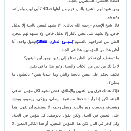
قطعًا؛ كالعشرة المبشرين بالجنة.
ومن شهد لهم الشرع بالنار، فهم من أهلها قطعًا؛ كأبي لهب وامرأته،
وغيرهما.
قال شيخ الإسلام -رحمه الله تعالى-: "لا يشهد لمعين بالجنة إلا بدليل
خاص، ولا يشهد على معين بالنار إلا بدليل خاص، ولا يشهد لهم بمجرد
الظن من اندراجهم بالعموم"
فيقول واحد: أنا
[مجموع الفتاوى: 35/68]
أظن هذا من المؤمنين، هذا في الجنة.
ما تستطيع أن تحكم بالظن تحتاج إلى يقين، ومن أين اليقين؟
لا بدّ لك من نص من الكتاب والسنة، وغير هذا ما في يقين.
فكيف نحكم على معين بالجنة والنار، وما عندنا يقين؟ بالظنون ما
يمكن؟.
فإذًا، هنالك فرق بين التعيين والإطلاق، فنحن نشهد لكل مؤمن أنه في
الجنة، لكن إذا رأينا شخصًا مستقيمًا، يصلي، ويزكي، ويصوم، ويحج،
ويتصدق، ويحسن، ويبر والديه، ويصل رحمه، لا نستطيع أن نقول: هذا
على التعيين في الجنة، ولكن نقول بالوصف: كل مؤمن في الجنة،
وكل كافر في النار، لكن هذا المؤمن المعين، أو هذا الكافر المعين، لا