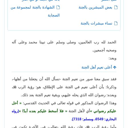
بعض المبشرين بالجنة
الشهادة بالجنة لمجموعة من
الصجابة
نساء مبشرات بالجنة
الحمد لله رب العالمين، وصلى وسلم على نبينا محمد وعلى آله
وصحبه أجمعين.
وبعد:
أعلى نعيم أهل الجنة
فقد سبق معنا صور من نعيم الجنة -نسأل الله أن يجعلنا من أهلها-،
وذكرنا: بأن أعلى نعيم في الجنة على الإطلاق، هو: رؤية الرب

،
وبعده: رضوان الله الذي يحله عليهم، وبقية نعيم الجنة بعد ذلك.
وهذا الرضوان المذكور في قوله تعالى في الحديث القدسي:
أحل
عليكم رضواني
أي لأهل الجنة
فلا أسخط عليكم بعده أبدًا
[رواه
البخاري: 6549، ومسلم: 7318].
وأما رؤية الرب

، فإن رؤية الله -تعالى- في الآخرة تكون في