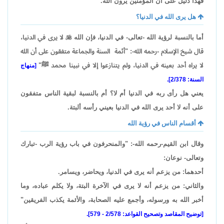
فهذا دليل على أن المؤمنين يرون الله.
هل يرى الله في الدنيا؟
أما بالنسبة لرؤية الله -تعالى- في الدنيا، فإن الله

لا يرى في الدنيا،
قال شيخ الإسلام -رحمه الله-: "أئمة السنة والجماعة متفقون على أن الله
لا يراه أحد بعينه في الدنيا، ولم يتنازعوا إلا في نبينا محمد ﷺ"
[منهاج
السنة: 2/378].
يعني هل رأى ربه في الدنيا أم لا؟ أم بالنسبة لبقية الناس متفقون
على أنه لا أحد يرى الله في الدنيا بعيني رأسه ألبتة.
أقسام الناس في رؤية الله
وقال ابن القيم-رحمه الله-: "والمنحرفون في باب رؤية الرب -تبارك
وتعالى- نوعان:
أحدهما: من يزعم أنه يرى في الدنيا، ويحاضر، ويسامر.
والثاني: من يزعم أنه لا يرى في الآخرة البتة، ولا يكلم عباده، وما
أخبر الله به ورسوله، وأجمع عليه الصحابة، والأئمة يكذب الفريقين"
[توضيح المقاصد وتصحيح القواعد: 2/578 - 579].