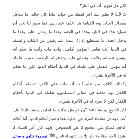
لكن هل تجزم: أنه في النار؟
لا؛ لأننا لا نعلم عند آخر لحظة من حياته ماذا كان حاله، ما نتدخل
بمصائر العباد، يوم القيامة هذا علمه عند ربي. فما يجوز لنا نحن أن
نقول: هذا في النار، وهذا في الجنة، وهذا ما يدخل النار، وهذا ما
يدخل الجنة، ما نستطيع إلا إذا عندنا علم يقيني من الكتاب والسنة،
في الدنيا أنت تعامل المؤمن أمامك، واحد مات وأنت ما تعلم أنه
مؤمن، تغسله، وتكفنه، وتصلي عليه، وتدعو له بالرحمة، حسب علمك
أنه مؤمن، فتعمل على علمك في الدنيا، أحكام الدنيا، لكن ما تحكم
له في الآخرة بشيء.
وكذلك الكافر، من تعلم أنت أنه مات على الكفر، تعامله بأحكام
الكفار، وما تدفنه في مقابر المسلمين، تعامله في الدنيا بأحكام
الكفار، لكن لا تجزم له في الآخرة بشيء.
قال الشيخ -رحمه الله-: "ولو لم نقل بذلك ما انطبق وصف الردة على
أحد، فيعامل معاملة المرتد في الدنيا، هذا باعتبار أحكام الدنيا، أما أحكام
الآخرة، فتذكر على العموم لا على الخصوص، ولهذا قال أهل السنة: لا
نشهد لأحد بجنة ولا نار، إلا من شهد له النبي ﷺ"
[مجموع فتاوى ورسائل