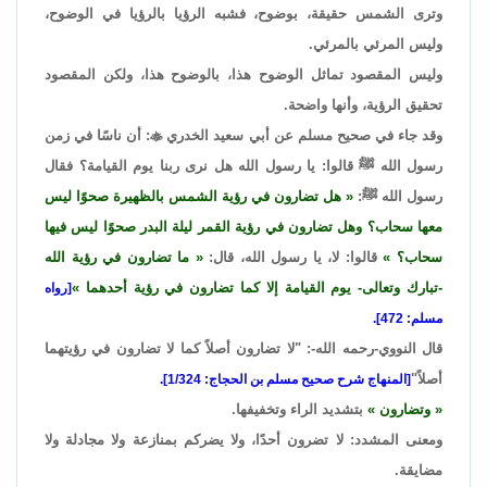
وترى الشمس حقيقة، بوضوح، فشبه الرؤيا بالرؤيا في الوضوح،
وليس المرئي بالمرئي.
وليس المقصود تماثل الوضوح هذا، بالوضوح هذا، ولكن المقصود
تحقيق الرؤية، وأنها واضحة.
وقد جاء في صحيح مسلم عن أبي سعيد الخدري

: أن ناسًا في زمن
رسول الله ﷺ قالوا: يا رسول الله هل نرى ربنا يوم القيامة؟ فقال
رسول الله ﷺ:
هل تضارون في رؤية الشمس بالظهيرة صحوًا ليس
معها سحاب؟ وهل تضارون في رؤية القمر ليلة البدر صحوًا ليس فيها
سحاب؟
قالوا: لا، يا رسول الله، قال:
ما تضارون في رؤية الله
-تبارك وتعالى- يوم القيامة إلا كما تضارون في رؤية أحدهما
[رواه
مسلم: 472].
قال النووي-رحمه الله-: "لا تضارون أصلاً كما لا تضارون في رؤيتهما
أصلاً"
[المنهاج شرح صحيح مسلم بن الحجاج: 1/324].
وتضارون
بتشديد الراء وتخفيفها.
ومعنى المشدد: لا تضرون أحدًا، ولا يضركم بمنازعة ولا مجادلة ولا
مضايقة.