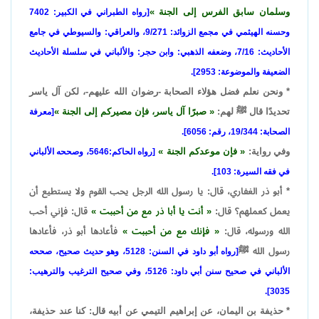
وسلمان سابق الفرس إلى الجنة
[رواه الطبراني في الكبير: 7402
وحسنه الهيثمي في مجمع الزوائد: 9/271، والعراقي: والسيوطي في جامع
الأحاديث: 7/16، وضعفه الذهبي: وابن حجر: والألباني في سلسلة الأحاديث
الضعيفة والموضوعة: 2953].
* ونحن نعلم فضل هؤلاء الصحابة -رضوان الله عليهم-، لكن آل ياسر
تحديدًا قال ﷺ لهم:
صبرًا آل ياسر، فإن مصيركم إلى الجنة
[معرفة
الصحابة: 19/344، رقم: 6056].
وفي رواية:
فإن موعدكم الجنة
[رواه الحاكم:5646، وصححه الألباني
في فقه السيرة: 103].
* أبو ذر الغفاري، قال: يا رسول الله الرجل يحب القوم ولا يستطيع أن
يعمل كعملهم؟ قال:
أنت يا أبا ذر مع من أحببت
قال: فإني أحب
الله ورسوله، قال:
فإنك مع من أحببت
فأعادها أبو ذر، فأعادها
رسول الله ﷺ
[رواه أبو داود في السنن: 5128، وهو حديث صحيح، صححه
الألباني في صحيح سنن أبي داود: 5126، وفي صحيح الترغيب والترهيب:
3035].
* حذيفة بن اليمان، عن إبراهيم التيمي عن أبيه قال: كنا عند حذيفة،