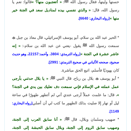
حسنها ولينها، فقال رسول الله ﷺ:
أتعجبون منها؟
قالوا: نعم يا
رسول الله، قال:
والذي نفسي بيده لمناديل سعد في الجنة خير
منها
[رواه البخاري: 6640].
* الحبر عبد الله بن سلام، أبو يوسف الإسرائيلي، قال معاذ بن جبل

سمعت رسول الله ﷺ يقول -يعني عن عبد الله بن سلام-:
إنه
عاشر عشرة في الجنة
[رواه الترمذي: 3804، وأحمد:22157، وهو حديث
صحيح، صححه الألباني في صحيح الترمذي: 2991].
كان يهوديًا فأسلم، اتبع الحق مباشرة.
* أبو يوسف

بلال بن رباح، قال النبي ﷺ:
يا بلال حدثني بأرجى
عمل عملته في الإسلام فإني سمعت دف نعليك بين يدي في الجنة؟
، قال: ما علمت عملاً أرجى عندي أني لم أتطهر طهورًا في ساعة
ليل أو نهار إلا صليت بذلك الطهور ما كتب لي أن أصلي
[رواه البخاري:
1149].
* صهيب وسلمان وبلال، قال ﷺ:
أنا سابق العرب إلى الجنة،
وصهيب سابق الروم إلى الجنة، وبلال سابق الحبشة إلى الجنة،