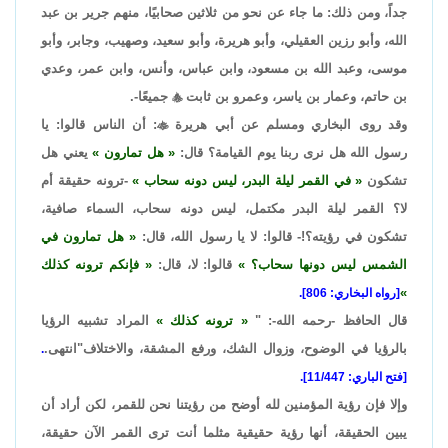
جداً، ومن ذلك: ما جاء عن نحو من ثلاثين صحابيًا، منهم جرير بن عبد
الله، وأبو رزين العقيلي، وأبو هريرة، وأبو سعيد، وصهيب، وجابر، وأبو
موسى، وعبد الله بن مسعود، وابن عباس، وأنس، وابن عمر، وعدي
بن حاتم، وعمار بن ياسر، وعمرو بن ثابت

جميعًا-.
وقد روى البخاري ومسلم عن أبي هريرة

: أن الناس قالوا: يا
رسول الله هل نرى ربنا يوم القيامة؟ قال:
هل تمارون
يعني هل
تشكون
في القمر ليلة البدر، ليس دونه سحاب
-ترونه حقيقة أم
لا؟ القمر ليلة البدر مكتمل، ليس دونه سحاب، السماء صافية،
تشكون في رؤيته؟!- قالوا: لا يا رسول الله، قال:
هل تمارون في
الشمس ليس دونها سحاب؟
قالوا: لا، قال:
فإنكم ترونه كذلك
[رواه البخاري: 806].
قال الحافظ -رحمه الله-: "
ترونه كذلك
المراد تشبيه الرؤيا
بالرؤيا في الوضوح، وزوال الشك، ورفع المشقة، والاختلاف"انتهى.
.
[فتح الباري: 11/447].
وإلا فإن رؤية المؤمنين لله أوضح من رؤيتنا نحن للقمر، لكن أراد أن
يبين الحقيقة، أنها رؤية حقيقية مثلما أنت ترى القمر الآن حقيقة،