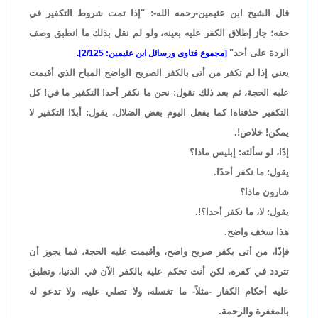
قال الشيخ ابن عثيمين-رحمه الله-: "إذا تمت شروط التكفير في
حقه؛ جاز إطلاق الكفر عليه بعينه، ولو لم نقل بذلك ما انطبق وصف
الردة على أحد"
[مجموع فتاوى ورسائل ابن عثيمين: 2/125].
يعني إذا لم تكفر من أتى بالكفر الصريح الواضح المباح الذي أقيمت
عليه الحجة، ثم بعد ذلك تقول: نحن ما نكفر أحد! التكفير ما في! كل
التكفير حذفناه! كما يفعل اليوم بعض الضلال، يقول: أبدًا التكفير لا
يمكن! خلاص!.
إذًا، لو سألته: إبليس ماذا؟
يقول: ما نكفر أحدًا.
شارون ماذا؟
يقول: لا، ما نكفر أحدا؟!.
هذا سخف واضح.
فإذًا، من أتى بكفر صريح واضح، وأقيمت عليه الحجة، فما يجوز أن
تتردد في كفره، لكن أنت تحكم عليه بالكفر الآن في الدنيا، وتطبق
عليه أحكام الكفار -مثلاً- ما تغسله، ولا تصلي عليه، ولا تدعو له
بالمغفرة والرحمة.