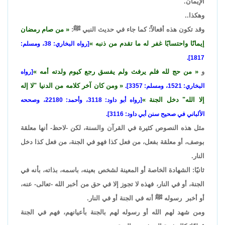
الإيمان.
وهكذا..
وقد تكون هذه أفعالاً؛ كما جاء في حديث النبي ﷺ:
من صام رمضان
إيمانًا واحتسابًا غفر له ما تقدم من ذنبه
[رواه البخاري: 38، ومسلم:
1817].
و
من حج لله فلم يرفث ولم يفسق رجع كيوم ولدته أمه
[رواه
ومن كان آخر كلامه من الدنيا "لا إله
البخاري: 1521، ومسلم: 3357].
إلا الله" دخل الجنة
[رواه أبو داود: 3118، وأحمد: 22180، وصححه
الألباني في صحيح سنن أبي داود: 3116].
مثل هذه النصوص كثيرة في القرآن والسنة، لكن -لاحظ- أنها معلقة
بوصف، أو معلقة بفعل، من فعل كذا فهو في الجنة، من فعل كذا دخل
النار.
ثانيًا: الشهادة الخاصة أو المعينة لشخص بعينه، باسمه، بذاته، بأنه في
الجنة، أو في النار، فهذه لا تجوز إلا في حق من أخبر الله -تعالى- عنه،
أو أخبر رسوله ﷺ أنه في الجنة أو في النار.
ومن شهد لهم الله أو رسوله لهم بالجنة بأعيانهم، فهم في الجنة