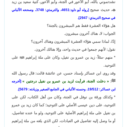
نشدتموني بالله، أبو الأعور في الجنة، وأبو الأعور، كنية سعيد بن زيد

، حديث صحيح
[رواه أبو داود:4651، والترمذي: 3748، وصححه الألباني
في صحيح الترمذي: 2947].
هل هؤلاء العشرة فقط هم المبشرون بالجنة؟
الجواب: لا، هناك آخرون مبشرون.
إذًا، لماذا سمي هؤلاء العشرة المبشرون وهناك آخرون؟
نقول: لأنهم جمعوا في حديث واحد، وإلا هنالك آخرون.
* منهم -مثلاً- زيد بن عمرو بن نفيل، وكان على ملة إبراهيم

على
التوحيد.
وقد روى ابن عساكر بإسناد حسن، عن عائشة قالت: قال رسول الله
ﷺ:
دخلت الجنة، فرأيت لزيد بن عمرو بن نفيل درجتين
[أخرجه
ابن عساكر: 19/512، وحسنه الألباني في الجامع الصغير وزيادته: 5679].
* وكذلك ورقة بن نوفل في الجنة، وكان من أهل الكتاب، لكن على
التوحيد، على دين عيسى الأصلي على التوحيد؛ كما كان زيد بن عمرو
بن نفيل على ملة إبراهيم الأصلية على التوحيد، ولو ما عنده تفاصيل،
أو ما وصل إليه تفاصيل في العبادات، لكن الذي بلغه من ملة إبراهيم