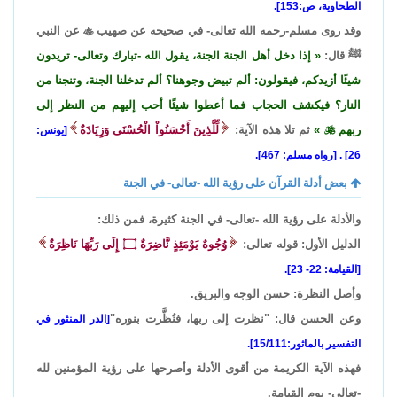
الطحاوية، ص:153].
وقد روى مسلم-رحمه الله تعالى- في صحيحه عن صهيب

عن النبي
ﷺ قال:
إذا دخل أهل الجنة الجنة، يقول الله -تبارك وتعالى- تريدون
شيئًا أزيدكم، فيقولون: ألم تبيض وجوهنا؟ ألم تدخلنا الجنة، وتنجنا من
النار؟ فيكشف الحجاب فما أعطوا شيئًا أحب إليهم من النظر إلى
ربهم

ثم تلا هذه الآية:
لِّلَّذِينَ أَحْسَنُواْ الْحُسْنَى وَزِيَادَةٌ
[يونس:
26] . [رواه مسلم: 467].
بعض أدلة القرآن على رؤية الله -تعالى- في الجنة
والأدلة على رؤية الله -تعالى- في الجنة كثيرة، فمن ذلك:
الدليل الأول: قوله تعالى:
وُجُوهٌ يَوْمَئِذٍ نَّاضِرَةٌ
۝
إِلَى رَبِّهَا نَاظِرَةٌ
[القيامة: 22- 23].
وأصل النظرة: حسن الوجه والبريق.
وعن الحسن قال: "نظرت إلى ربها، فنُظَّرت بنوره"
[الدر المنثور في
التفسير بالماثور:15/111].
فهذه الآية الكريمة من أقوى الأدلة وأصرحها على رؤية المؤمنين لله
-تعالى- يوم القيامة.