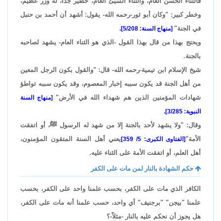
فالثناء الحسن العام، والثناء السيئ العام، خطير جداً، له وزر عظيم،
وخطر كبير: "وكان أبو ثور-رحمه الله- يقول: أشهد أن أحمد بن حنبل
في الجنة"
[منهاج السنة: 5/208].
ويحتج بهذا من قال بهذا القول -الذي هو الثناء العام- يشهد لصاحبه
بالجنة.
شيخ الإسلام ابن تيمية-رحمه الله- قال: "والقول بكون الرجل المعين
من أهل الجنة قد يكون سببه إخبار المعصوم، وقد يكون سببه تواطؤ
شهادات المؤمنين الذين هم شهداء الله في الأرض"
[منهاج السنة
النبوية: 3/285].
وقال: "ولا يشهد لأحد بالجنة إلا من شهد له الرسول ﷺ، أو اتفقت
الأمة"
يعني أهل السنة المتقون المؤمنون،
[الفتاوى الكبرى: 5/ 359]
أهل العلم، أو اتفقت الأمة على الثناء عليه.
حكم الشهادة بالنار لمن مات على الكفر
الكافر الذي مات على الكفر، بحسب علمنا واحد على الكفر، بحسب
علمنا "بيجن" "برجنيف" أي واحد، حسب علمنا أنه مات على الكفر،
هل يجوز أن نحكم عليه بالنار -مثلاً-؟