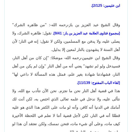
ابن عثيمين: 2/125].
وقال الشيخ عبد العزيز بن باز-رحمه الله-: "من ظاهره الشرك"
نقول: ظاهره الشرك، ولا
[مجموع فتاوى العلامة عبد العزيز بن باز: 9/41].
يصلى عليه، ولا يدفن مع المسلمين، ولكن لا نقول: إنه في النار؛ لأن
أهل السنة لا يشهدون بالنار لمعين إلا بدليل.
وقال الشيخ ابن عثيمين-رحمه الله- موضحًا: "إن كان من أهل النار،
فسيدخل ولو لم نشهد" يعني أنه من أهل النار "وإن لم يكن من أهل
النار، فشهادتنا شهادة بغير علم، فمثل هذه المسألة لا داعي لها"
[لقاء الباب المفتوح: 11/139].
هذا في قضية أهل النار نحن ما نجزم. نحن الآن نتأدب مع الله، ولا
نتألى عليه، ولا ندخل في علمه تعالى الذي اختص به، لكن أنت لك
أمامك في الدنيا أنه كافر، وأنه لو مات على الكفر هذا الذي هو عليه
قطعًا أنه في النار، لكن لأجل قضية أننا لا نعلم في اللحظة الأخيرة
كيف مات، وعلى أي شيء مات، فنحن نمسك، ولكن نعتقد أن هذا لو