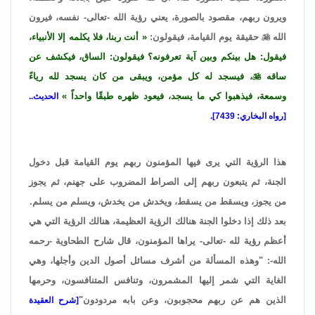
ويرون ربهم، مقصود بالصورة، يعني رؤية الله -تعالى- نفسه، فيرون
الله

حقيقة يوم القيامة، فيقولون:
أنت ربنا، فلا يكلمه إلا الأنبياء،
فيقول: هل بينكم وبين آية تعرفونه؟ فيقولون: الساق، فيكشف عن
ساقه

، فيسجد له كل مؤمن، ويبقى من كان يسجد لله رياءً
وسمعة، فيذهبوا كي ما يسجد، فيعود ظهره طبقًا واحداً
الحديث..
[رواه البخاري: 7439].
هذا الرؤية التي يرى فيها المؤمنون ربهم يوم القيامة قبل دخول
الجنة، ثم يتبعون ربهم إلى الصراط المضروب على جهنم، ثم يجوز
من يجوز، ويسقط من يسقط، ويخدش من يخدش، ويسلم من يسلم.
بعد ذلك إذا دخلوا الجنة هنالك الرؤية العظيمة، هنالك الرؤية التي هي
أعظم رؤية لله -تعالى- يراها المؤمنون، قال شارح الطحاوية -رحمه
الله-: "وهذه المسألة من أشرف مسائل أصول الدين وأجلها، وهي
الغاية التي شمر إليها المشمرون، وتنافس المتنافسون، وحرمها
الذين هم عن ربهم محجوبون، وعن بابه مردودون"
[شرح العقيدة