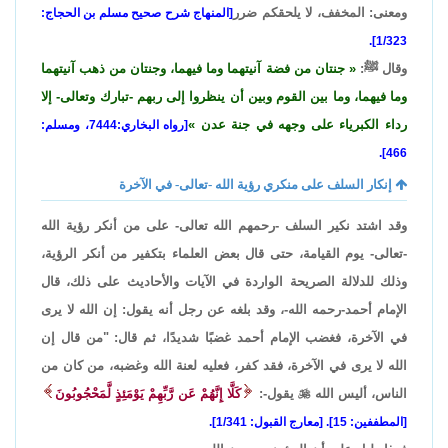
ومعنى: المخفف، لا يلحقكم ضرر
[المنهاج شرح صحيح مسلم بن الحجاج:
1/323].
وقال ﷺ:
جنتان من فضة آنيتهما وما فيهما، وجنتان من ذهب آنيتهما
وما فيهما، وما بين القوم وبين أن ينظروا إلى ربهم -تبارك وتعالى- إلا
رداء الكبرياء على وجهه في جنة عدن
[رواه البخاري:7444، ومسلم:
466].
إنكار السلف على منكري رؤية الله -تعالى- في الآخرة
وقد اشتد نكير السلف -رحمهم الله تعالى- على من أنكر رؤية الله
-تعالى- يوم القيامة، حتى قال بعض العلماء بتكفير من أنكر الرؤية،
وذلك للدلالة الصريحة الواردة في الآيات والأحاديث على ذلك، قال
الإمام أحمد-رحمه الله-، وقد بلغه عن رجل أنه يقول: إن الله لا يرى
في الآخرة، فغضب الإمام أحمد غضبًا شديدًا، ثم قال: "من قال إن
الله لا يرى في الآخرة، فقد كفر، فعليه لعنة الله وغضبه، من كان من
الناس، أليس الله

يقول-:
كَلَّا إِنَّهُمْ عَن رَّبِّهِمْ يَوْمَئِذٍ لَّمَحْجُوبُونَ
[المطففين: 15]. [معارج القبول: 1/341].