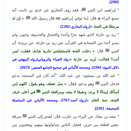
2965].
* إبراهيم ابن النبي ﷺ، فقد روى البخاري عن عدي بن ثابت: أنه
سمع البراء

قال: لما توفي إبراهيم

قال رسول الله ﷺ:
إن له
مرضعًا في الجنة
[رواه البخاري:1382].
* زيد بن حارثة الذي شهد بدرًا وأحدا والخندق والحديبية، وخيبر، ولم
يسم أحدا من الصحابة في القرآن، غير زيد بن حارثة، عن بريدة: أن
النبي ﷺ قال:
دخلت الجنة فاستقبلتني جارية شابة، فقلت: لمن
أنت؟ فقالت: لزيد بن حارثة
رواه الضياء والروياني[رواه البيهقي في
دلائل النبوة: 2/394، وصححه الألباني في صحيح الجامع الصغير: 5678].
* عبد الله بن مسعود، عن عبد الله: "أنه كان في المسجد يدعو
فدخل النبي ﷺ وهو يدعو، فقال:
سل تعطه، وهو يقول: اللهم إني
أسألك إيمانًا لا يرتد، ونعيمًا لا ينفد، ومرافقة النبي ﷺ في أعلى غرف
الجنة، جنة الخلد
[رواه أحمد:3797، وصححه الألباني في السلسلة
الصحيحة: 2301].
* سعد بن معاذ، عن البراء بن عازب، قال: أهدي إلى النبي ﷺ سرقة
-يعني قطعة من حرير- فجعل الناس يتداولونها بينهم، ويعجبون من