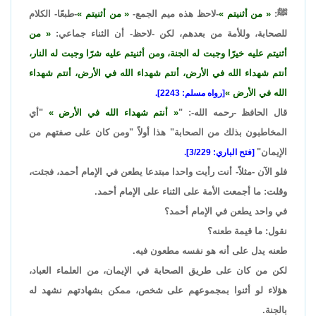
ﷺ:
من أثنيتم
-لاحظ هذه ميم الجمع-
من أثنيتم
-طبعًا- الكلام
للصحابة، وللأمة من بعدهم، لكن -لاحظ- أن الثناء جماعي:
من
أثنيتم عليه خيرًا وجبت له الجنة، ومن أثنيتم عليه شرًا وجبت له النار،
أنتم شهداء الله في الأرض، أنتم شهداء الله في الأرض، أنتم شهداء
الله في الأرض
[رواه مسلم: 2243].
قال الحافظ -رحمه الله-: "
أنتم شهداء الله في الأرض
"أي
المخاطبون بذلك من الصحابة" هذا أولاً "ومن كان على صفتهم من
الإيمان"
[فتح الباري: 3/229].
فلو الآن -مثلاً- أنت رأيت واحدا مبتدعا يطعن في الإمام أحمد، فجئت،
وقلت: ما أجمعت الأمة على الثناء على الإمام أحمد.
في واحد يطعن في الإمام أحمد؟
نقول: ما قيمة طعنه؟
طعنه يدل على أنه هو نفسه مطعون فيه.
لكن من كان على طريق الصحابة في الإيمان، من العلماء العباد،
هؤلاء لو أثنوا بمجموعهم على شخص، ممكن بشهادتهم نشهد له
بالجنة.