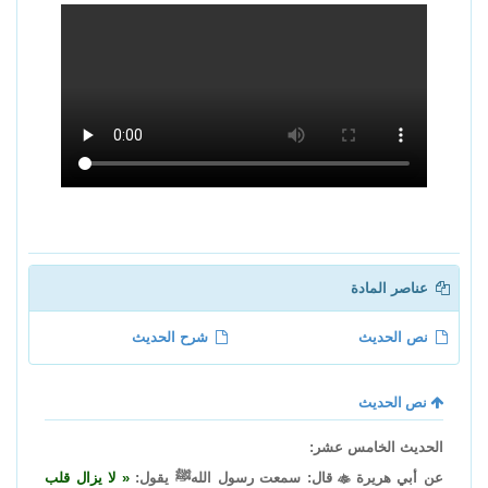
عناصر المادة
نص الحديث
شرح الحديث
نص الحديث
الحديث الخامس عشر:
عن أبي هريرة

قال: سمعت رسول اللهﷺ يقول:
لا يزال قلب