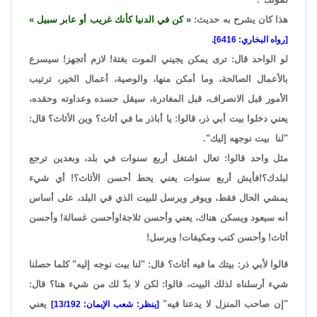
هذا كان يشرح به حديث:
كن في الدنيا كأنك غريب أو عابر سبيل
[رواه البخاري: 6416].
لو الواحد قال: ترى يمكن يجيني الموت بغتة! لازم أتجهز! سيسرع
بالأعمال الصالحة، وما أمكن منها، والوصية، أعمال الخير، ترتيب
الأمور قبل الانصراف، قبل المغادرة، سيقل حسده وعداوته وحقده،
يعني دخلوا بيت أبي ذر، قالوا: يا أباذر ما في أثاث؟ وين الأثاث؟ قال:
"لنا بيت نوجهه إليك".
مثل واحد قالوا: تعال اشتغل أربع سنوات في بلد، وبعدين ترجع
لبلدك؟!فأيش أربع سنوات يعني يحط أحسن الأثاث؟! أي شيء
يمشي الحال فقط، ويوفر ويرسل للبيت الذي في البلد، على أساس
أنه سيعود ويسكن هناك، يعني وأحسن ثلاجة!وأحسن غسالة! وأحسن
أثاث! وأحسن كنب ومكيفات! ويرسل!
قالوا لأبي ذر: بيتك ما فيه أثاث؟ قال: "لنا بيت نوجه إليه" كلما حصلنا
شيء أرسلناه لذلك البيت، قالوا: لكن لا بدّ لك من شيء هنا؟ قال:
"إن صاحب المنزل لا يدعنا فيه"
يعني
[ينظر: شعب الإيمان: 13/192]