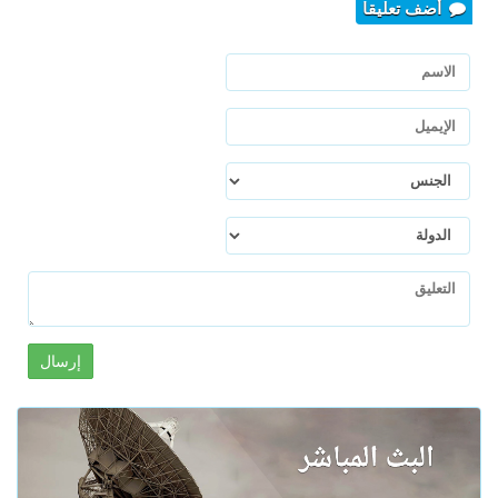
أضف تعليقا
إرسال