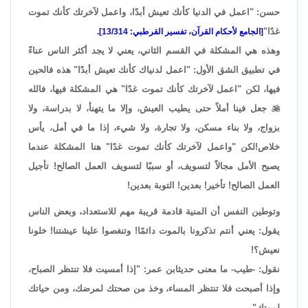
حسن: "اعمل في الدنيا كأنك تعيش أبدًا، واعمل لآخرتك كأنك تموت
غدًا"
[الجامع لأحكام القرآن، تفسير القرطبي: 13/314].
وهذه هي المشكلة في القسم الثاني، يعني لا يجد أكثر الناس عناءً
في تطبيق الشق الأول: "اعمل لدنياك كأنك تعيش أبدًا" هذه فالحين
فيها، لكن "اعمل لآخرتك كأنك تموت غدًا" هي المشكلة فيها، فالله

جعل فينا أملاً حتى يطيب العيش، وإلا ما يتهنأ، لا بدراسة، ولا
بزواج، ولا بناء مسكن، ولا تجارة، ولا شيء، إذا ما في أمل، يأس
خلاص!لكن "واعمل لآخرتك كأنك تموت غدًا" هنا المشكلة عندما
يصبح الأمل مجالاً لتسويف، أو سببًا لتسويف العمل الصالح! تأجيل
العمل الصالح! تأخير! بعدين! التوبة بعدين!
وتوطين النفس أن المنية قادمة قريبة مهم للاستعداد، وبعض الناس
يقول: يعني أنتم تذكرونا بالموت دائمًا! وتنغصوا علينا عيشتنا! خلونا
نعيش؟!
نقول: -طيب- ما معنى حديثابن عمر: "إذا أمسيت فلا تنتظر الصباح،
وإذا أصبحت فلا تنتظر المساء، وخذ من صحتك لمرضك، ومن حياتك
لموتك".