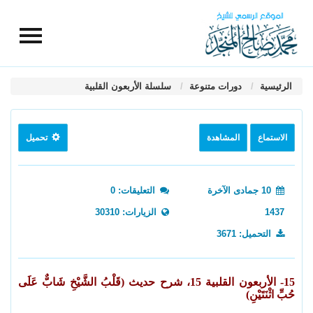
الرئيسية
دورات متنوعة
سلسلة الأربعون القلبية
الاستماع
المشاهدة
تحميل
10 جمادى الآخرة
التعليقات: 0
1437
الزيارات: 30310
التحميل: 3671
15- الأربعون القلبية 15، شرح حديث (قَلْبُ الشَّيْخِ شَابٌّ عَلَى
حُبِّ اثْنَتَيْنِ)