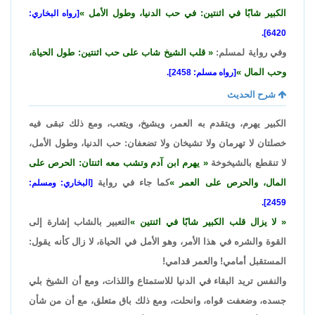
الكبير شابًا في اثنتين: في حب الدنيا، وطول الأمل
[رواه البخاري:
6420].
وفي رواية لمسلم:
قلب الشيخ شاب على حب اثنتين: طول الحياة،
وحب المال
[رواه مسلم: 2458].
شرح الحديث
الكبير يهرم، ويتقدم به العمر، ويشيخ، ويتعب، ومع ذلك تبقى فيه
خصلتان لا تهرمان ولا تشيخان ولا تضعفان: حب الدنيا، وطول الأمل،
لا تنقطع بالشيخوخة
يهرم ابن آدم وتشب معه اثنتان: الحرص على
المال، والحرص على العمر
كما جاء في رواية
[البخاري: ومسلم:
2459].
لا يزال قلب الكبير شابًا في اثنتين
التعبير بالشاب إشارة إلى
القوة والشره في هذا الأمر، وهو الأمل في الحياة، لا زال كأنه يقول:
المستقبل أمامي! والعمر قدامي!
والنفس تريد البقاء في الدنيا للاستمتاع واللذات، ومع أن الشيخ بلي
جسده، وضعفت قواه، وانحلت، ومع ذلك باق متعلق، مع أن من شأن