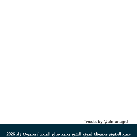
Tweets by @almonajjid
جميع الحقوق محفوظة لموقع الشيخ محمد صالح المنجد / مجموعة زاد 2026