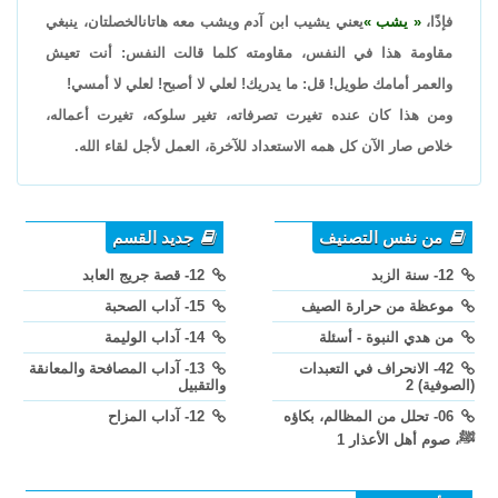
فإذًا،
يشب
يعني يشيب ابن آدم ويشب معه هاتانالخصلتان، ينبغي
مقاومة هذا في النفس، مقاومته كلما قالت النفس: أنت تعيش
والعمر أمامك طويل! قل: ما يدريك! لعلي لا أصبح! لعلي لا أمسي!
ومن هذا كان عنده تغيرت تصرفاته، تغير سلوكه، تغيرت أعماله،
خلاص صار الآن كل همه الاستعداد للآخرة، العمل لأجل لقاء الله.
من نفس التصنيف
جديد القسم
12- سنة الزبد
12- قصة جريج العابد
موعظة من حرارة الصيف
15- آداب الصحبة
من هدي النبوة - أسئلة
14- آداب الوليمة
42- الانحراف في التعبدات
13- آداب المصافحة والمعانقة
(الصوفية) 2
والتقبيل
06- تحلل من المظالم، بكاؤه
12- آداب المزاح
ﷺ، صوم أهل الأعذار 1