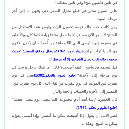
في ناس فاهمين صح! وفي ناس مشكلة!
عابر السبيل سائر في قطع منازل السفر حتى ينتهي به إلى آخر
مرحلة الموت.
ومن كانت هذه حاله فهمه تحصيل الزاد، وليس همه الاستكثار من
المتاع؛ لأنه هو الآن مسافر، كلما حمل متاعا زيادة كلما كان وبالاً عليه
في سفره، ولهذا أوصى النبي ﷺ جماعة من أًصحابه أن يكون بلاغهم
من الدنيا كزاد الراكب
[رواه أحمد: 23762، وقال محققو المسند: "حديث
صحيح رجاله ثقات رجال الشيخين إلا أنه مرسل"].
قيل لمحمد بن واسع: "كيف أصبحت؟ قال: "ما ظنك برجل يرتحل كل
يوم مرحلة إلى الآخرة؟"
يعني كل يوم
[جامع العلوم والحكم:1/382]
يقترب من الموت، كل يوم يتقرب من لقاء الله، كل يوم يقترب من
المصير إلى الآخرة والحساب والجنة والنار.
قال الحسن: "إنما أنت أيام مجموعة كلما مضى يوم مضى بعضك"
[جامع العلوم والحكم: 1/382].
قصر الأمل أن يقول: إذا أصبحت يمكن ما أمسي! وإذا أمسى يقول:
يمكن ما أصبح! وهكذا..