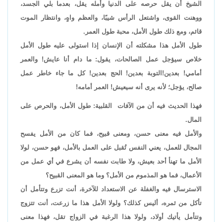
الشيخ أن يقل حرصه على الدنيا وأمله يقل، بعدما بلي الجسد،
ووهنت القوى، واشتعل الرأس شيبًا، والعظم واهٍ، وانتظار الموت
قائم، ومع ذلك طول الأمل، محبة طول العمر.
طول الأمل هذا مشكلته أن الإنسان إذا استولى عليه طول الأمل
خلاص سيؤجل عمل الصالحات، يقول: ما دام أنا عايش! والعمر
أمامي! بعدين!التوبة بعدين! الحج بعدين! كل ما جاء خاطر عمل
صالح، يؤجل؛ لأنه يرى أنه سيعيش! العمر أمامه!
فهذا الحديث فيه أن من الآفات القلبية: طول الأمل، والحرص على
المال.
والأمل فيه معنى حسن، ومعنى قبيح، فما كان من الأمل يفسح
المجال للعمل، يعني النفس تُقبل على العمل بالأمل، فهو حسن، لولا
الأمل ما تهنأ أحد بعيش، ولا طابت نفسه أن يشرع في أي عمل من
الأعمال، فما هو المذموم من الأمل؟ وما هو المعنى القبيح؟
الاسترسال فيه والغفلة عن الاستعداد للآخرة، أنت تزرع وتتأمل أن
تأكل من ثمره، أليس كذلك؟ ولولا الأمل هذا ما زرعت، أنت تتزوج
وتتأمل يأتيك أولاد، ولولا هذا الرغبة في الزواج تقل، فهذا معنى