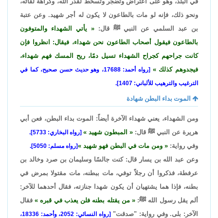
في البلد، وهو على اعتراض وتضجر وتسخط لقدر الله، وكراهة لقائه،
ونحو ذلك، فإنه لو مات بالطاعون لا يكون له أجر شهيد. وعن عتبة
بن عبد السلمي عن النبي ﷺ قال:
يأتي الشهداء والمتوفون
بالطاعون فيقول أصحاب الطاعون نحن شهداء، فيقال: انظروا فإن
كانت جراحهم كجراح الشهداء تسيل دمًا، ريح المسك فهم شهداء،
فيجدوهم كذلك
[رواه أحمد: 17688، وهو حديث حسن صحيح، كما في
الترغيب والترهيب للألباني: 1407].
الموت بداء البطن شهادة
ومن الشهداء، يعني شهداء الآخرة أيضاً: الموت بداء البطن، فعن أبي
هريرة عن النبي ﷺ قال:
المبطون شهيد
[رواه البخاري: 5733].
وفي رواية:
ومن مات في البطن فهو شهيد
[رواه مسلم: 5050].
وعن عبد الله بن يسار قال: كنت جالسًا وسليمان بن صرد وخالد بن
عرفطة، فذكروا أن رجلاً توفي، مات ببطنه، مات مقتولا بمرض في
بطنه، فإذا هما يشتهيان أن يكون شهدا جنازته، فقال أحدهما للآخر:
ألم يقل رسول الله ﷺ:
من يقتله بطنه فلن يعذب في قبره
فقال
الآخر: بلى. وفي رواية: "صدقت"
[رواه النسائي: 2052، وأحمد: 18336،