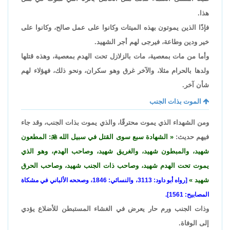
هذا.
فإذًا الذين يموتون بهذه الميتات وكانوا على عمل صالح، وكانوا على
خير ودين وطاعة، فيرجى لهم أجر الشهيد.
وأما من مات بمعصية، مات بالزلازل تحت الهدم بمعصية، وهذه قتلها
ولدها بالحرام مثلا، والآخر غرق وهو سكران، ونحو ذلك، فهؤلاء لهم
شأن آخر.
الموت بذات الجنب
ومن الشهداء الذي يموت محترقًا، والذي يموت بذات الجنب، وقد جاء
فيهم حديث:
الشهادة سبع سوى القتل في سبيل الله

: المطعون
شهيد، والمبطون شهيد، والغريق شهيد، وصاحب الهدم، وهو الذي
يموت تحت الهدم شهيد، وصاحب ذات الجنب شهيد، وصاحب الحرق
شهيد
[رواه أبو داود: 3113، والنسائي: 1846، وصححه الألباني في مشكاة
المصابيح: 1561].
وذات الجنب ورم حار يعرض في الغشاء المستبطن للأضلاع يؤدي
إلى الوفاة.