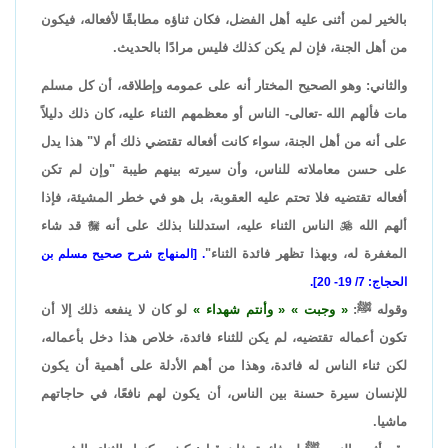
بالخير لمن أثنى عليه أهل الفضل، فكان ثناؤه مطابقًا لأفعاله، فيكون
من أهل الجنة، فإن لم يكن كذلك فليس مرادًا بالحديث.
والثاني: وهو الصحيح المختار أنه على عمومه وإطلاقه، أن كل مسلم
مات فألهم الله -تعالى- الناس أو معظمهم الثناء عليه، كان ذلك دليلاً
على أنه من أهل الجنة، سواء كانت أفعاله تقتضي ذلك أم لا" هذا يدل
على حسن معاملاته للناس، وأن سيرته بينهم طيبة "وإن لم تكن
أفعاله تقتضيه فلا تحتم عليه العقوبة، بل هو في خطر المشيئة، فإذا
ألهم الله

الناس الثناء عليه، استدللنا بذلك على أنه

قد شاء
المغفرة له، وبهذا تظهر فائدة الثناء"
. [المنهاج شرح صحيح مسلم بن
الحجاج: 7/ 19- 20].
وقوله ﷺ:
وجبت
وأنتم شهداء
لو كان لا ينفعه ذلك إلا أن
تكون أعماله تقتضيه، لم يكن للثناء فائدة، خلاص هذا دخل بأعماله،
لكن ثناء الناس له فائدة، وهذا من أهم الأدلة على أهمية أن يكون
للإنسان سيرة حسنة بين الناس، أن يكون لهم نافعًا، في حاجاتهم
ماشيا.