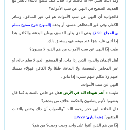
وقد أثبت النبي ﷺ له فائدة، فإن قيل: كيف مكنوا بالثناء بالشر مع
الحديث الصحيح في النهي عن سب الأموات؟
فالجواب: أن النهي عن سب الأموات هو في غير المنافق، وسائر
الكفار، وفي غير المتظاهر بفسق، أو بدعة
. [المنهاج شرح صحيح مسلم
يعني الذي يعلن الفسق، ويعلن البدعة، والكافر، هذا
بن الحجاج: 7/20]،
إذا أثني عليه شرًا عند موته، فهو يستحق ذلك.
طيب إذًا النهي عن سب الأموات من هم الذين لا يسبون؟
أهل الإيمان والدين، الذين إذا مات، أو المستور الذي لا يعلم حاله، أو
غير المجاهر بالمعصية، ولا البدعة، طبعًا ولا الكافر، فهؤلاء يمسك
عنهم ولا يتكلم عنهم بشيء إذا ماتوا.
النهي عن سب الأموات.
طيب:
أنتم شهداء الله في الأرض
هل هو خاص بالصحابة كما قال
بعضهم؛ لأنهم ينطقون بالحكمة بخلاف من بعدهم؟
قال الحافظ ابن حجر رحمه الله: "والصواب أن ذلك يختص بالثقات
المتقين"
. [فتح الباري: 3/229].
إذًا من هم الذين أثنوا على واحد وجبت وجبت؟ من هم؟