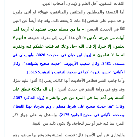
الثقات المتقين، أهل العلم والإيمان، أصحاب الدين.
أما الفسقة والمطبلين والمتلقين والمنافقين، فهؤلاء لو أثنى مليون
واحد منهم على شخص إذا مات لا ينفعه ذلك، وقد جاء أيضاً عن النبي
ﷺ في الحديث الحسن:
ما من مسلم يموت فيشهد له أربعة أهل
أبيات من جيرته الأدنين
؛ لأن هذا أقرب إلى معرفة حقيقته
أنهم لا
يعلمون إلا خيرا، إلا قال الله -جل وعلا: قد قبلت علمكم فيه وغفرت
له ما لا تعلمون
[رواه ابن حبان في صحيحه: 3026، وأبو يعلى في
مسنده: 3481، وقال شعيب الأرنؤوط: "حديث صحيح بشواهده"، وقال
الألباني: "حسن لغيره"، كما في صحيح الترغيب والترهيب: 3515].
وأما جانب الشر فظاهر الأحاديث أنها كذلك، يعني إذا أثنوا عليه شرًا،
وقد وقع في رواية النضر في حديث أنس:
إن لله ملائكة تنطق على
ألسنة بني آدم بما في المرء من خير والشر
[رواه الحاكم: 1397،
وقال: "هذا حديث صحيح على شرط مسلم ، ولم يخرجاه بهذا اللفظ"،
واستدل به على جواز ذكر
وصححه الألباني في صحيح الجامع: 2175]،
المرء بما فيه خير أو شر للحاجة، ولا يكون ذلك من الغيبة.
وللبخاري عن أبي الأسود قال: قدمت المدينة وقد وقع بها مرض، وهم