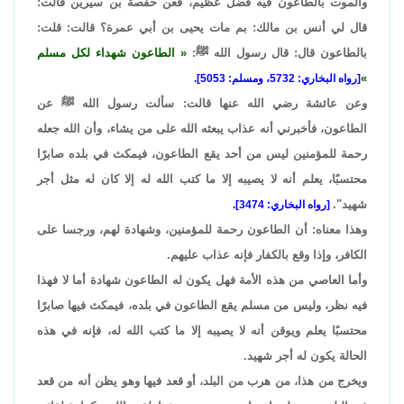
والموت بالطاعون فيه فضل عظيم، فعن حفصة بن سيرين قالت:
قال لي أنس بن مالك: بم مات يحيى بن أبي عمرة؟ قالت: قلت:
بالطاعون قال: قال رسول الله ﷺ:
الطاعون شهداء لكل مسلم
[رواه البخاري: 5732، ومسلم: 5053].
وعن عائشة رضي الله عنها قالت: سألت رسول الله ﷺ عن
الطاعون، فأخبرني أنه عذاب يبعثه الله على من يشاء، وأن الله جعله
رحمة للمؤمنين ليس من أحد يقع الطاعون، فيمكث في بلده صابرًا
محتسبًا، يعلم أنه لا يصيبه إلا ما كتب الله له إلا كان له مثل أجر
شهيد".
[رواه البخاري: 3474].
وهذا معناه: أن الطاعون رحمة للمؤمنين، وشهادة لهم، ورجسا على
الكافر، وإذا وقع بالكفار فإنه عذاب عليهم.
وأما العاصي من هذه الأمة فهل يكون له الطاعون شهادة أما لا فهذا
فيه نظر، وليس من مسلم يقع الطاعون في بلده، فيمكث فيها صابرًا
محتسبًا يعلم ويوقن أنه لا يصيبه إلا ما كتب الله له، فإنه في هذه
الحالة يكون له أجر شهيد.
ويخرج من هذا، من هرب من البلد، أو قعد فيها وهو يظن أنه من قعد