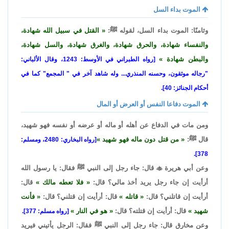
الموت بداء السل
وثامنًا: الموت بداء السل، لقوله ﷺ:
القتل في سبيل الله شهادة،
والنفساء شهادة، والحرق شهادة، والغرق شهادة، والسل شهادة،
والبطن شهادة
[رواه الطبراني في الأوسط: 1243، وقال الألباني:
"رجاله موثقون، وحسنه المنذري... وله شاهد آخر في " المجمع" كما في
أحكام الجنائز: 40].
الموت دفاعا النفس أو العرض أو المال
ومن مات في الدفاع عن أهله أو ماله أو عرضه أو نفسه فهو شهيد،
قال ﷺ:
من قتل دون ماله فهو شهيد
[رواه البخاري: 2480، ومسلم:
378].
وعن أبي هريرة

قال: جاء رجل إلى النبي ﷺ فقال: يا رسول الله
أرأيت إن جاء رجل يريد أخذ مالي؟ قال:
فلا تعطه مالك
قال:
أرأيت إن قاتلني؟ قال:
قاتله
قال: أرأيت إن قتلني؟ قال:
فأنت
شهيد
قال: أرأيت إن قتلته؟ قال:
هو في النار
[رواه مسلم: 377].
وعن مخارق قال: جاء رجل إلى النبي ﷺ فقال: الرجل يأتيني فيريد