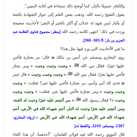
وللكفار عمومًا بالنار، كما أوضح ذلك سبحانه في كتابه المبين".
يقول الشيخ رحمه الله: وذهب بعض العلم إلى جواز الشهادة بالجنة
أو بالنار لمن شهد له عدلان أو أكثر بالخير أو الشر؛ لأحاديث صحيحة
وردت في ذلك" انتهى كلامه رحمه الله
[ينظر: مجموع فتاوى العلامة عبد
العزيز بن باز: 5/ 365- 366].
ما هي الأحاديث التي ورد فيها مثل هذا؟
روى البخاري ومسلم عن أنس بن مالك

قال: مر بجنازة فأثني
عليها خيرًا، فقال نبي الله ﷺ:
وجبت وجبت وجبت
ومر بجناز
فأثني عليها شرًا، فقال نبي الله ﷺ:
وجبت وجبت وجبت
قال عمر

فدى لك أبي وأمي، مر بجنازة فأثني عليها خير؟ فقلت:
وجبت
وجبت وجبت
ومر بجنازة فأثني عليها شر، فقلت:
وجبت وجبت
وجبت
؟ فقال رسول الله ﷺ:
من أثنيتم عليه خيرًا وجبت له الجنة،
ومن أثنيتم عليه شرًا وجبت له النار، أنتم شهداء الله في الأرض، أنتم
شهداء الله في الأرض، أنتم شهداء الله في الأرض
[رواه البخاري:
1367، ومسلم: 2243، واللفظ له].
قال النووي رحمه الله فيه قولان للعلمان: "أحدهما: أن هذا الثناء