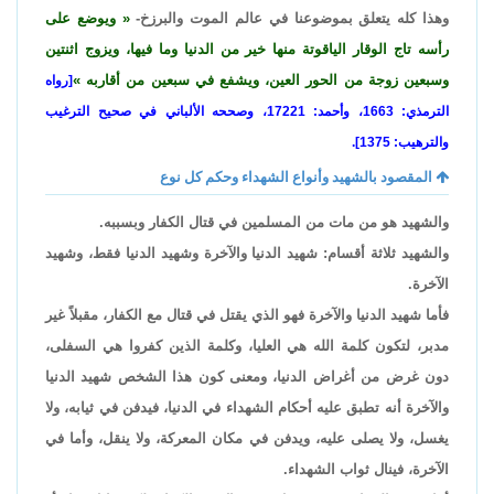
وهذا كله يتعلق بموضوعنا في عالم الموت والبرزخ-
ويوضع على
رأسه تاج الوقار الياقوتة منها خير من الدنيا وما فيها، ويزوج اثنتين
وسبعين زوجة من الحور العين، ويشفع في سبعين من أقاربه
[رواه
الترمذي: 1663، وأحمد: 17221، وصححه الألباني في صحيح الترغيب
والترهيب: 1375].
المقصود بالشهيد وأنواع الشهداء وحكم كل نوع
والشهيد هو من مات من المسلمين في قتال الكفار وبسببه.
والشهيد ثلاثة أقسام: شهيد الدنيا والآخرة وشهيد الدنيا فقط، وشهيد
الآخرة.
فأما شهيد الدنيا والآخرة فهو الذي يقتل في قتال مع الكفار، مقبلاً غير
مدبر، لتكون كلمة الله هي العليا، وكلمة الذين كفروا هي السفلى،
دون غرض من أغراض الدنيا، ومعنى كون هذا الشخص شهيد الدنيا
والآخرة أنه تطبق عليه أحكام الشهداء في الدنيا، فيدفن في ثيابه، ولا
يغسل، ولا يصلى عليه، ويدفن في مكان المعركة، ولا ينقل، وأما في
الآخرة، فينال ثواب الشهداء.