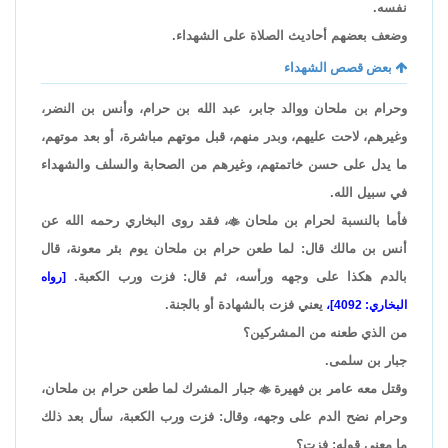
نفسه.
وضعف بعضهم أحاديث الصلاة على الشهداء.
بعض قصص الشهداء
وحرام بن ملحان ووالد جابر، عبد الله بن حرام، وأنس بن النضر،
وغيرهم، لاحت عليهم، وبدر منهم، قبل موتهم مباشرة، أو بعد موتهم،
ما يدل على حسن خاتمتهم، وغيرهم من الصحابة والسلف والشهداء
في سبيل الله.
فأما بالنسبة لحرام بن ملحان

، فقد روى البخاري رحمه الله عن
أنس بن مالك قال: لما طعن حرام بن ملحان يوم بئر معونة، قال
بالدم هكذا على وجهه ورأسه، ثم قال: فزت ورب الكعبة.
[رواه
يعني فزت بالشهادة أو بالجنة.
البخاري: 4092]،
من الذي طعنه من المشركين؟
جبار بن سلمى.
وقتل معه عامر بن فهيرة

جبار المشرك لما طعن حرام بن ملحان،
وحرام نضح الدم على وجهه، وقال: فزت ورب الكعبة، سأل بعد ذلك
ما معنى قوله: فزت؟