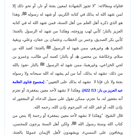
فتاواه ومقالاته: "لا تجوز الشهادة لمعين بجنة أو نار، أو نحو ذلك إلا
لمن شهد الله له بذلك في كتابه الكريم، أو شهد له رسوله ﷺ، وهذا
هو الذي ذكره أهل العلم من أهل السنة، فمن شهد الله له في كتابه
العزيز بالنار؛ كأبي لهب وزوجته، وهكذا من شهد له الرسول بالجنة؛
كأبي بكر الصديق، وعمر بن الخطاب، وعثمان بن عفان، وعلي، وبقية
العشرة

، وغيرهم، ممن شهد له الرسول ﷺ بالجنة؛ كعبد الله بن
سلام، وعكاشة بن محصن

، أو بالنار؛ كعمه أبي طالب، وعمرو بن
لحي الخزاعي، وغيرهما، ممن شهد له الرسول ﷺ بالنار -نعوذ بالله
من ذلك- نشهد له بذلك، أما من لم يشهد له الله سبحانه ولا رسوله
بجنة ولا نار، فإنا لا نشهد له بذلك على التعيين".
[مجموع فتاوى العلامة
وهكذا لا نشهد لأحد معين بمغفرة، أو نجزم
عبد العزيز بن باز: 13/ 422]،
أنه مغفور له، ما نجزم، ممكن نقول على سبيل الدعاء، أو المغفور له
بإذن الله، أو غفر الله له، المرحوم بإذن الله، رحمه الله.
قال الشيخ: "وهكذا لا نشهد لأحد معين بمغفرة أو رحمة إلا بنص من
كتاب الله وسنة رسول الله ﷺ، ولكن أهل السنة يرجون للمحسن،
ويخافون على المسيء، ويشهدون لأهل الإيمان عمومًا بالجنة،