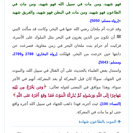
فهو شهيد، ومن مات في سبيل الله فهو شهيد، ومن مات في
الطاعون فهو شهيد، ومن مات في البطن فهو شهيد، والغريق شهيد
[رواه مسلم: 5050].
وقد غزت أم ملحان رضي الله عنها في البحر، وكانت قد سألت النبي
ﷺ أن تكون من الذين يغزون في البحر مثل الملوك على الأسرة،
فركبت أم حرام بنت ملحان البحر في زمن معاوية، فصرعت عن
دابتها حين خرجت من البحر، فهلكت
[رواه البخاري: 2788 و2789،
ومسلم: 5043].
واستدل بعض العلماء بالحديث على أن القتال في سبيل الله، والموت
في الجهاد، سواءً كان قبل المعركة أو بعد المعركة، أنهم في الأجر
سواء، وهذا موافق في المعنى لقوله تعالى:
وَمَن يَخْرُجْ مِن بَيْتِهِ
مُهَاجِرًا إِلَى اللّهِ وَرَسُولِهِ ثُمَّ يُدْرِكْهُ الْمَوْتُ فَقَدْ وَقَعَ أَجْرُهُ عَلى اللّهِ
ثبت أجره، فهذا ذاهب للجهاد في سبيل الله أجره واقع
[النساء: 100]،
حتى لو ما مات في المعركة.
الموت بالطاعون شهادة