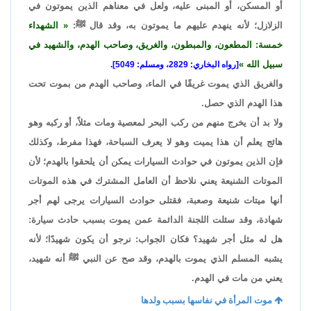
أو المسكن، أو المبنى عليه، ولعل في معناهم الذين يموتون في
الزلازل؛ لأنه ينهدم عليهم ما يموتون به، وقد قال ﷺ:
الشهداء
خمسة: المطعون، والمبطون، والغريق، وصاحب الهدم، والشهيد في
سبيل الله
[رواه البخاري: 2829، ومسلم: 5049].
والغريق الذي يموت غريقًا في الماء، وصاحب الهدم من بموت تحت
هذا الهدم الذي حصل.
ولا بد أن يخرج منهم من ركب البحر لمعصية ومات مثلاً، أو ركبه وهو
هائج يعلم أن هذا يميت وهو لا يعرف السباحة، فهذا مفرط، وكذلك
فإن الذين يموتون في حوادث السيارات يمكن أن يلحقوا بالهدم؛ لأن
الموتات الشنيعة يعني نلاحظ أن العامل المشترك في هذه الموتات
أنها ميتات شنيعة وصعبة، فقتلى حوادث السيارات يرجى لهم أجر
شهادة، وقد سئلت اللجنة الدائمة عمن يموت بسبب حادث سيارة:
هل له مثل أجر شهيد؟ فكان الجواب: نرجو أن يكون شهيدًا؛ لأنه
يشبه المسلم الذي يموت بالهدم، وقد صح عن النبي ﷺ أنه شهيد،
يعني من مات في الهدم.
موت المرأة في نفاسها بسبب ولدها