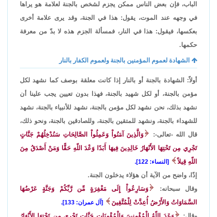
الباب، فإن بعض الناس ممكن يجزم لشخص بالجنة لعلامة هو يراها
في وجهه عند الموت، يقول: هذا في الجنة، وقد يرى علامة أخرى
بعكسها، فيقول: هذا في النار، فمسألة الجزم هذه لا بدّ من معرفة
حكمها.
الشهادة لعموم المؤمنين بالجنة ولعموم الكفار بالنار
أولاً: الشهادة بالجنة أو بالنار إذا كانت معلقة بوصف كما نشهد لكل
مؤمن بالجنة، أو لكل شهيد بالجنة، فهذا بدون تعيين يجب علينا أن
نشهد بذلك، نحن نشهد لكل مؤمن بالجنة، نشهد للأنبياء بالجنة، نشهد
للشهداء بالجنة، ونشهد للمتقين بالجنة، وللصادقين بالجنة، ونحو ذلك،
قال الله -تعالى-:
وَالَّذِينَ آمَنُواْ وَعَمِلُواْ الصَّالِحَاتِ سَنُدْخِلُهُمْ جَنَّاتٍ
تَجْرِي مِن تَحْتِهَا الأَنْهَارُ خَالِدِينَ فِيهَا أَبَدًا وَعْدَ اللّهِ حَقًّا وَمَنْ أَصْدَقُ مِنَ
اللّهِ قِيلاً
[النساء: 122].
إذًا، واضح من الآية أن هؤلاء يدخلون الجنة.
وقال سبحانه:
وَسَارِعُواْ إِلَى مَغْفِرَةٍ مِّن رَّبِّكُمْ وَجَنَّةٍ عَرْضُهَا
السَّمَاوَاتُ وَالأَرْضُ أُعِدَّتْ لِلْمُتَّقِينَ
[آل عمران: 133].
وقال:
وَعَدَ اللّهُ الْمُؤْمِنِينَ وَالْمُؤْمِنَاتِ جَنَّاتٍ تَجْرِي مِن تَحْتِهَا الأَنْهَارُ