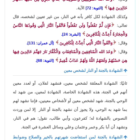
خَالِدِينَ فِيهَا
الآية.
[التوبة: 72]
وكذلك الشهادة لكل كافر بأنه في النار، من غير تعيين لشخصه، قال
تعالى:
فَإِن لَّمْ تَفْعَلُواْ وَلَن تَفْعَلُواْ فَاتَّقُواْ النَّارَ الَّتِي وَقُودُهَا النَّاسُ
وَالْحِجَارَةُ أُعِدَّتْ لِلْكَافِرِينَ
[البقرة: 24].
وقال:
وَاتَّقُواْ النَّارَ الَّتِي أُعِدَّتْ لِلْكَافِرِينَ
[آل عمران: 131].
وقال:
وَعَدَ الله الْمُنَافِقِينَ وَالْمُنَافِقَاتِ وَالْكُفَّارَ نَارَ جَهَنَّمَ خَالِدِينَ فِيهَا
هِيَ حَسْبُهُمْ وَلَعَنَهُمُ اللّهُ وَلَهُمْ عَذَابٌ مُّقِيمٌ
[التوبة: 68].
الشهادة بالجنة أو النار لشخص معين
ثانيًا: الشهادة المعلقة لشخص معين، فنشهد لفلان، أو لعدد معين
أنهم في الجنة، هذه الشهادة الخاصة، الشهادة لمعين، من شهد له
الوحي بالجنة، شهد لشخص معين أو لأشخاص معينين، فإننا نشهد لهم
بما شهد به الوحي، ولا يجوز أن نشهد بالجنة أو النار إلا لمن وردت
النصوص بالشهادة له؛ كفرعون، وأبي طالب، نقول: هم في النار،
ونشهد أن أبا بكر وعمر وعثمان وعلي وسائل العشرة في الجنة.
الشهادة بالجنة لمن استفاضت شهرتهم بالخير والصلاح وضوابط