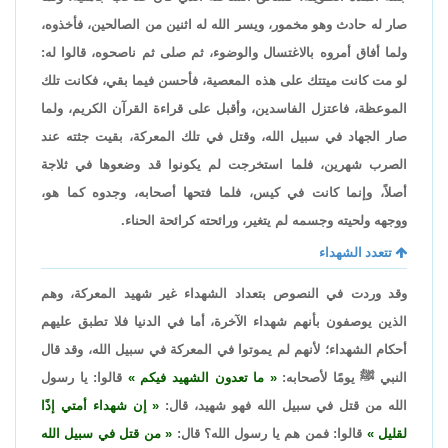
صار له حادث وهو مخمور، ويسر الله له اثنين من الصالحين، فأخذوه،
ولما أفاق أمروه بالاغتسال والوضوء، ثم صلى ثم ناصحوه، قالوا له:
لو مت كانت ميتتك على هذه المعصية، فأحسن فيما بقي، فكانت تلك
الموعظة، فاعتزل الفاسدين، وأقبل على قراءة القرآن الكريم، ولما
صار الجهاد في سبيل الله، وقتل في تلك المعركة، بقيت جثته عند
الصرب شهرين، فلما استخرجت لم يكونوا قد وضعوها في ثلاجة
أصلاً، وإنما كانت في كيس، فلما فتحها أصحابه، وجدوه كما هو،
ووجهه ولحيته وجسمه لم يتغير، ورائحته كرائحة الحناء.
تتعدد الشهداء
وقد وردت في النصوص بتعداد الشهداء غير شهيد المعركة، وهم
الذين يوصفون بأنهم شهداء الآخرة، أما في الدنيا فلا تطبق عليهم
أحكام الشهداء؛ لأنهم لم يموتوا في المعركة في سبيل الله، وقد قال
النبي ﷺ يومًا لأصحابه:
ما تعدون الشهيد فيكم
قالوا: يا رسول
الله من قتل في سبيل الله فهو شهيد، قال:
إن شهداء أمتي إذًا
لقليل
قالوا: فمن هم يا رسول الله؟ قال:
من قتل في سبيل الله