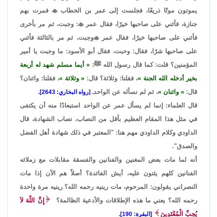
يموتون موتًا ذريعًا، فجلست إلى عمر بن الخطاب

فمرت بهم
جنازة، فأثني على صاحبها خيرًا، فقال عمر

: وجبت، ثم مر بأخرى
فأثني على صاحبها خيرًا، فقال عمر

وجبت، ثم مر بالثالثة فأثني
على صاحبها شرًا، فقال: وحبت، فقال أبو الأسود: ما وجبت يا أمير
المؤمنين؟ قلت: كما قال رسول الله ﷺ:
أيما مسلم شهد له أربعة
بخير أدخله الله الجنة
، فقلنا: وثلاثة؟ قال:
وثلاثة
، فقلنا: واثنان؟
قال:
واثنان
، ثم لم نسأله عن الواحد
. [رواه البخاري: 2643].
قال العلماء: إنما لم يسأل عمر عن الواحد استبعادًا منه أن يكتفى
في مثل هذا المقام العظيم بأقل من النصاب، نصاب الشهادة، قال
الداودي وكلام الداودي مهم هنا: "المعتبر في ذلك شهادة أهل الفضل
والصدق".
أنه لما مات بعض المغنين والفنانين والفسقة مقابلات مع زملائه
الفنانين كلهم يثنون عليه، أيش الفائدة؟ أصلاً هم الآن إذا مات
النصراني يقولون: المرحوم، مات رينيه رحمه الله؟ رينيه مرة واحدة
رحمه الله؟ يعني ما هذه الإطلاقات والأدعية الظالمة؟
إِنَّ اللّهَ لاَ
يُحِبِّ الْمُعْتَدِينَ
[البقرة: 190].