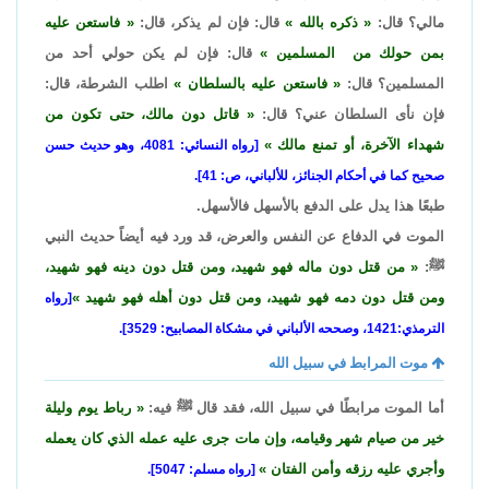
مالي؟ قال:
ذكره بالله
قال: فإن لم يذكر، قال:
فاستعن عليه
بمن حولك من المسلمين
قال: فإن لم يكن حولي أحد من
المسلمين؟ قال:
فاستعن عليه بالسلطان
اطلب الشرطة، قال:
فإن نأى السلطان عني؟ قال:
قاتل دون مالك، حتى تكون من
شهداء الآخرة، أو تمنع مالك
[رواه النسائي: 4081، وهو حديث حسن
صحيح كما في أحكام الجنائز، للألباني، ص: 41].
طبعًا هذا يدل على الدفع بالأسهل فالأسهل.
الموت في الدفاع عن النفس والعرض، قد ورد فيه أيضاً حديث النبي
ﷺ:
من قتل دون ماله فهو شهيد، ومن قتل دون دينه فهو شهيد،
ومن قتل دون دمه فهو شهيد، ومن قتل دون أهله فهو شهيد
[رواه
الترمذي:1421، وصححه الألباني في مشكاة المصابيح: 3529].
موت المرابط في سبيل الله
أما الموت مرابطًا في سبيل الله، فقد قال ﷺ فيه:
رباط يوم وليلة
خير من صيام شهر وقيامه، وإن مات جرى عليه عمله الذي كان يعمله
وأجري عليه رزقه وأمن الفتان
[رواه مسلم: 5047].