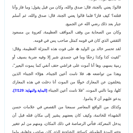
قالوا: يعني بالجنة، قال: صدق والله، وكان من قبل يقول: وما فاز وأنا
قتلته؟ كيف فاز؟ فلما قالوا يعني الجنة، قال: صدق والله، ثم أسلم
جبار بعد ذلك رضي الله عن الجميع.
وكان من الصحابة من وقف المواقف العظيمة، كعروة بن مسعود
الثقفي الذي كان في قومه كمثل صاحب يس في قومه.
لقد تحسر خالد بن الوليد

على فوت هذه المنزلة العظيمة، وقال:
"لقيت كذا وكذا زحفًا وما في جسدي شبر إلا وفيه ضربة بسيف أو
رمية بسهم، وها أنا أموت على فراشي حتف أنفي كما يموت البعير"،
وهذا من تواضعه

، فلا نامت أعين الجبناء، هؤلاء الجبناء الذين
يتخلفون عن المعارك خوفًا من الموت أنا دخلت في هذه المعارك
كلها، وما نالني الموت، "فلا نامت أعين الجبناء
[البداية والنهاية: 7/129]،
يدعو عليهم أن لا يناموا.
وكذلك من الواقع المعاصر سمعنا من القصص في علامات حسن
الشهداء للخاتمة، وكيف كان بعضهم يشير إلى مكان قتله قبل أن
يدخل المعركة، فتأتي الرصاصة في ذلك المكان، ومنهم من لم تتغير
جثته المدة الطويلة، كسائق الشاحنة الذي كان صاحب جاهلية، ولما