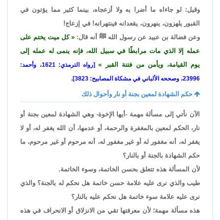
وقيل: لو جاءاه ما أضرا به ولا أزعجاه، بينما كثير مما يؤتون في
القبور يلهزون، ينهرون، يقعدانه فينتهرانه! في إزعاج!
وعن فضالة بن عبيد عن رسول الله ﷺ أنه قال:
كل ميت يختم على
عمله إلا الذي مات مرابطًا في سبيل الله، فإنه ينمى له عمله إلى
يوم القيامة، ويأمن من فتنة القبر
[رواه الترمذي: 1621، وأحمد:
23996، وصححه الألباني في مشكاة المصابيح: 3823].
حكم الشهادة لمعين بجنة أو نار وأحوال ذلك
الآن نأتي إلى مسألة مهمة -أيها الإخوة- وهي الشهادة لمعين بجنة أو
نار، الحكم لمعين بالمغفرة والرحمة، أو عدمها، أن الله يغفر له، أو لا
يغفر له، أنه مغفور له أو غير مغفور له، أنه مرحوم أو غير مرحوم، ما
حكم الشهادة بالجنة أو بالنار؟
لأن المسألة هذه تتعلق بحسن الخاتمة، وسوء الخاتمة.
طيب والذي نرى عليه علامة حسن خاتمة هل نحكم له بالجنة؟ والذي
نرى عليه علامة سوء خاتمة هل نحكم عليه بالنار؟
هذه مسألة مهمة؛ لأن معرفتها تقي من الانزلاق أو الانحراف في هذه