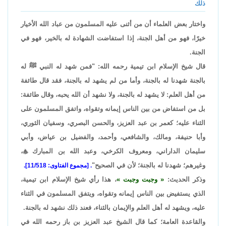
ذلك
واختار بعض العلماء أن من أثنى عليه المسلمون من عباد الله الأخيار
خيرًا، فهو من أهل الجنة، إذا استفاضت الشهادة له بالخير، فهو في
الجنة.
قال شيخ الإسلام ابن تيمية رحمه الله: "فمن شهد له النبي ﷺ له
بالجنة شهدنا له بالجنة، وأما من لم يشهد له بالجنة، فقد قال طائفة
من أهل العلم: لا يشهد له بالجنة، ولا نشهد أن الله يحبه، وقال طائفة:
بل من استفاض من بين الناس إيمانه وتقواه، واتفق المسلمون على
الثناء عليه؛ كعمر بن عبد العزيز، والحسن البصري، وسفيان الثوري،
وأبا حنيفة، ومالك، والشافعي، وأحمد، والفضيل بن عياض، وأبي
سليمان الداراني، ومعروف الكرخي، وعبد الله بن المبارك

،
وغيرهم؛ شهدنا له بالجنة؛ لأن في الصحيح"
. [مجموع الفتاوى: 11/518].
وذكر الحديث:
وجبت وجبت
، هذا رأي شيخ الإسلام ابن تيمية،
الذي يستفيض بين الناس إيمانه وتقواه، ويتفق المسلمون في الثناء
عليه، ويشهد له أهل العلم والإيمان بالثناء، فعند ذلك نشهد له بالجنة.
والقاعدة العامة؛ كما قال الشيخ عبد العزيز بن باز رحمه الله في