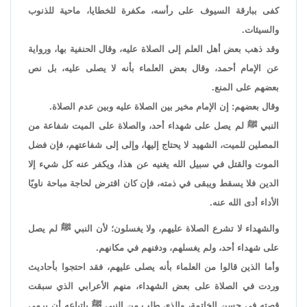
كفى ببارقة السيوف على رأسه، مكفرة للخطايا، ماحية للذنوب
والسيئات.
وقد ذهب بعض أهل العلم إلى الصلاة عليه، وقال الحنفية بها، ورواية
عن الإمام أحمد، وقال بعض العلماء بأنه لا يصلى عليه، بل نص
بعضهم على المنع.
وقال بعضهم: إن الإمام مخير بين الصلاة عليه وبين عدم الصلاة.
النبي ﷺ لم يصل على شهداء أحد، والصلاة على الميت شفاعة من
المصلين للميت، الشهيد لا يحتاج إليها، وإلى إلى شفاعتهم، فإن فضل
الموت والقتل في سبيل الله يغنيه عن هذا، ويكفر عنه كل شيء إلا
الدين فلا يسقط ويبقى في ذمته، فإن كان اقترض لحاجة مباحة ناويًا
الأداء أدى الله عنه.
والشهداء لا تشرع الصلاة عليهم، ولا يغسلون؛ لأن النبي ﷺ لم يصل
على شهداء أحد، ولم يغسلهم، ودفنهم في مكانهم.
وأما الذين قالوا من العلماء بأنه يصلى عليهم، فقد احتجوا بأحاديث
وردت في الصلاة على بعض الشهداء، منهم الأعرابي الذي سبقت
قصته في حسن الخاتمة، والذي طلب من النبي ﷺ باتباعه أن يرمى