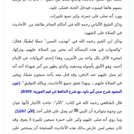
بسهم هاهنا فيموت فيدخل الجنة، فصلى عليه.
وورد أنه صلى على حمزة، وكبر تسع تكبيرات.
وذكر الشيخ الألباني رحمه الله في أحكام الجنائز طائفة من الأحاديث
في الصلاة على الشهيد.
وذكر ابن القيم رحمه الله في "تهذيب السنن" جمعًا لطيفًا، فقال:
"والصواب في هذه المسألة أنه مخير بين الصلاة عليهم، وتركها،
لمجيء الآثار بكل واحد من الأمرين، وهذا إحدى الروايات عن الإمام
أحمد، وهو الأليق بأصوله ومذهبه، والذي يظهر من أمر شهداء أحد أنه
لم يصل عليهم عند الدفن، وقد قتل معه بأحد سبعون نفسًا، ويخير
في الصلاة عليهم... وبهذا تتفق جميع الأحاديث، وبالله التوفيق".
[عون
المعبود شرح سنن أبي داود، مع شرح الحافظ ابن قيم الجوزية: 8/409].
قال الشافعي رحمه الله في كتاب: "الأم": جاءت الأخبار كأنها عيان
من وجوه متواترة أن النبي ﷺ لم يصل على قتلى أحد.
[الأم: 1/267].
وما روي أنه صلى عليهم وكبر على حمزة سبعين تكبيرة لا يصح، وقد
كان ينبغي لمن عارض بذلك هذه الأحاديث الصحيحة أن يستحي على