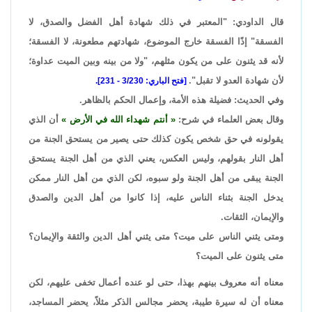
قال الداودي: "المعتبر في ذلك شهادة أهل الفضل والصدق، لا
الفسقة" إذًا الفسقة خارج الموضوع، شهادتهم مطعونة، لا الفسقة؛
لأنه قد يثنون على من يكون مثلهم، "ولا من بينه وبين الميت عداوة؛
لأن شهادة العدو لا تقبل".
[فتح الباري: 3/230 - 231].
وفي الحديث: فضيلة هذه الأمة، وإعمال الحكم بالظاهر.
وقال بعض العلماء في شرح:
أنتم شهداء الله في الأرض
أن الذي
يقولونه في حق شخص يكون كذلك حتى يصير من يستحق الجنة من
أهل النار بقولهم، وليس العكس، يعني الذي من أهل الجنة يستحق
الجنة يبقى من أهل الجنة ولو سبوه، لكن الذي من أهل النار ممكن
يدخل الجنة بثناء الناس عليه، إذا كانوا من أهل الدين والصدق
والإيمان، الثقات.
ومتى يثني الناس على ميت؟ متى يثني أهل الدين والثقة والإيمان؟
متى يثنون على الميت؟
معناه أنه معروف بينهم بهذا، حتى لو عنده أعمال تخفى عليهم، لكن
معناه أن له سيرة طيبة، يحضر مجالس الذكر مثلاً، يحضر المساجد،