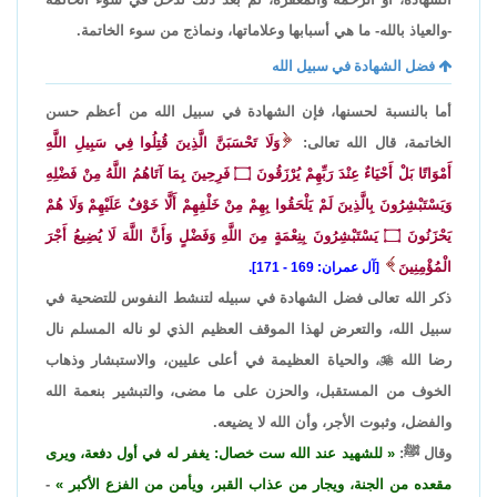
-والعياذ بالله- ما هي أسبابها وعلاماتها، ونماذج من سوء الخاتمة.
فضل الشهادة في سبيل الله
أما بالنسبة لحسنها، فإن الشهادة في سبيل الله من أعظم حسن
الخاتمة، قال الله تعالى:
وَلَا تَحْسَبَنَّ الَّذِينَ قُتِلُوا فِي سَبِيلِ اللَّهِ
أَمْوَاتًا بَلْ أَحْيَاءٌ عِنْدَ رَبِّهِمْ يُرْزَقُونَ
۝
فَرِحِينَ بِمَا آتَاهُمُ اللَّهُ مِنْ فَضْلِهِ
وَيَسْتَبْشِرُونَ بِالَّذِينَ لَمْ يَلْحَقُوا بِهِمْ مِنْ خَلْفِهِمْ أَلَّا خَوْفٌ عَلَيْهِمْ وَلَا هُمْ
يَحْزَنُونَ
۝
يَسْتَبْشِرُونَ بِنِعْمَةٍ مِنَ اللَّهِ وَفَضْلٍ وَأَنَّ اللَّهَ لَا يُضِيعُ أَجْرَ
الْمُؤْمِنِينَ
[آل عمران: 169 - 171].
ذكر الله تعالى فضل الشهادة في سبيله لتنشط النفوس للتضحية في
سبيل الله، والتعرض لهذا الموقف العظيم الذي لو ناله المسلم نال
رضا الله

، والحياة العظيمة في أعلى عليين، والاستبشار وذهاب
الخوف من المستقبل، والحزن على ما مضى، والتبشير بنعمة الله
والفضل، وثبوت الأجر، وأن الله لا يضيعه.
وقال ﷺ:
للشهيد عند الله ست خصال: يغفر له في أول دفعة، ويرى
مقعده من الجنة، ويجار من عذاب القبر، ويأمن من الفزع الأكبر
-