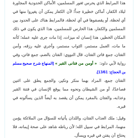
هذا المرابط الذي يحرس ثغور المسلمين، الأماكن الحدودية المجاورة
لبلاد الكفار، أماكن خطيرة جداً؛ لأن الكفار يمكن أن يغيروا منها في
أي لحظة، أو يقصفوها في أي لحظة، فالمرابط هناك على الحدود بين
المسلمين والكفار، هذا الحارس للمسلمين، هذا الذي يكون في ذلك
المكان الخطير، هذا إنسان له ميزات، إذا مات جرى عليه عمله؛ كأنه
ما مات، العمل مستمر، الثواب مستمر، وأجري عليه رزقه، وأمن
الفتان، جمع فاتن الفتان، قال النووي: الفتان بالضم، جمع فاتن، وفي
رواية لأبي داود:
أومن من فتانى القبر
[المنهاج شرح صحيح مسلم
بن الحجاج: 13/61].
الفتان جمع، المراد بهما منكر ونكير، والجمع يطق على اثنين
فصاعدًا، أو من الشيطان ونحوه مما يوقع الإنسان في فتنة القبر
وعذابه، والفتان بالمفرد يمكن أن يقصد به أيضاً الذين يسألونه في
قبره.
وقيل: ملك العذاب الفتان، واللذان يأتيانه للسؤال من الملائكة يؤمن
منهما، المرابط في سبيل الله؛ لأن رباطه شاهد على صحة إيمانه، فلا
يحتاج أن يفتن في قبره ويسأل.