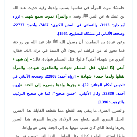
خامسًا: موت المرأة في نفاسها بسبب ولدها، وفيه حديث عبد الله
بن عتيك

عن النبي ﷺ، وفيه:
والمرأة تموت بجمع شهيد
[رواه
أبو داود: 3113، والنسائي في السنن الكبرى: 7487، وأحمد: 22737،
وصححه الألباني في مشكاة المصابيح: 1561].
وعن عبادة بن الصامت: أن رسول الله ﷺ عاد عبد الله بن رواحة،
فما تحوز له عن فراشه لم يتنح؛ لأن السنة في ترك ذلك، فقال:
أتدري من شهداء أمتي؟ قالوا: قتل المسلم شهادة، قال:
إن شهداء
أمتي إذًا لقليل، قتل المسلم شهادة، والطاعون شهادة، والمرأة
يقتلها ولدها جمعاء شهادة
[رواه أحمد: 22808، وصححه الألباني في
يجرها ولدها بسرره إلى الجنة
تلخيص أحكام الجنائز: 22]،
[رواه
أحمد: 22836، وقال الألباني: "حسن صحيح"؛ كما في صحيح الترغيب
والترهيب: 1396].
والسرر، السرة، ما يبقى بعد القطع مما تقطعه القابلة، هذا السرر،
الحبل السري الذي يقطع بعد الولادة، وتربط السرة، هذا السرر
يجرها ولدها الذي كان سبب موتها به إلى الجنة، يعني هو وإياها.
طبعًا استثنى العلماء كذلك مثل الحامل بالزنا التي تموت في مثل