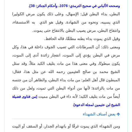
وصححه الألباني في صحيح الترمذي: 1076، وأحكام الجنائز: 38].
البطن، بداء البطن قيل: الإسهال، وعلى ذلك يكون مرض الكوليرا
الذي يسببه، ونحوه من الشهادة. وقيل هو الذي به الاستسقاء،
وانتفاخ البطن، مرض يصيب البطن بالانتفاخ حتى يموت.
وقيل الذي يموت بداء بطنه مطلقًا، قاله الحافظ.
ومعنى ذلك: أن السرطانات التي تصيب الجوف داخلة في هذا، وكل
مرض في البطن يؤدي إلى الموت، انفجار زائدة أدى إلى الموت،
يكون مبطونًا، وفي معنى هذا من مات بتليف الكبد مثلاً، وقد سئل
الشيخ محمد بن صالح العثيمين رحمه الله عن مثل هذا، فقال:
المبطون قال أهل العلم: من مات بداء البطن، والظاهر أن من جنسه
من مات بالزائدة؛ لأنها من أدواء البطن التي تميت، ولعل من ذلك
أيضاً من مات بتليف الكبد؛ لأنه داء في البطن مميت
[من فتاوى فضيلة
الشيخ ابن عثيمين لمجلة الدعوة].
بعض أصناف الشهداء
ومن الشهداء الذي يموت غرقًا أو بانهدام الجدار، أو السقف أو البيت