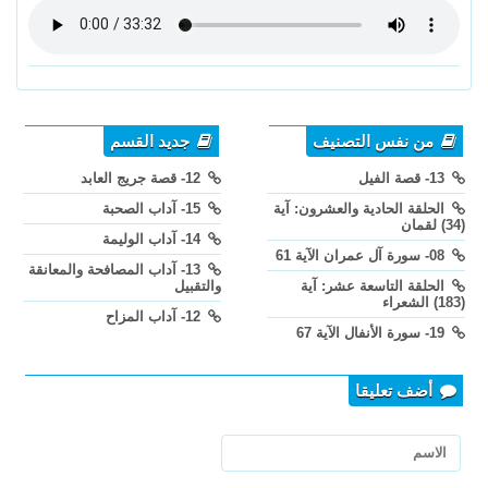
من نفس التصنيف
جديد القسم
13- قصة الفيل
12- قصة جريج العابد
الحلقة الحادية والعشرون: آية
15- آداب الصحبة
(34) لقمان
14- آداب الوليمة
08- سورة آل عمران الآية 61
13- آداب المصافحة والمعانقة
الحلقة التاسعة عشر: آية
والتقبيل
(183) الشعراء
12- آداب المزاح
19- سورة الأنفال الآية 67
أضف تعليقا