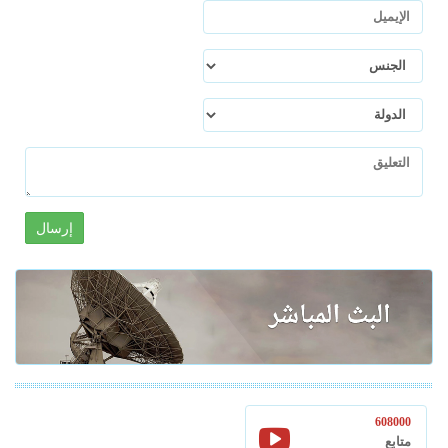
إرسال
608000
متابع